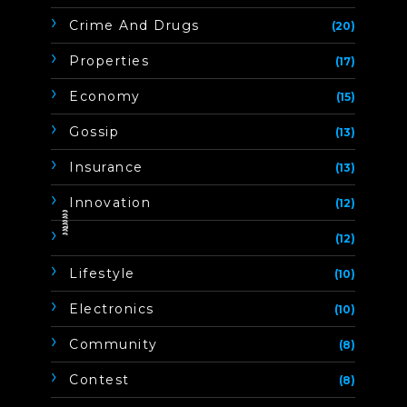
Crime And Drugs
(20)
Properties
(17)
Economy
(15)
Gossip
(13)
Insurance
(13)
Innovation
(12)
ิิีิิิิิ
(12)
Lifestyle
(10)
Electronics
(10)
Community
(8)
Contest
(8)