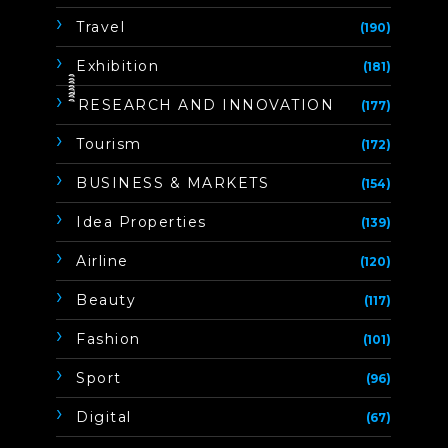
Travel
(190)
Exhibition
(181)
ิิีิิิิิRESEARCH AND INNOVATION
(177)
Tourism
(172)
BUSINESS & MARKETS
(154)
Idea Properties
(139)
Airline
(120)
Beauty
(117)
Fashion
(101)
Sport
(96)
Digital
(67)