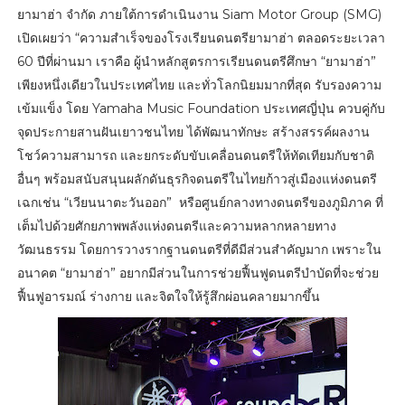
ยามาฮ่า จำกัด ภายใต้การดำเนินงาน Siam Motor Group (SMG)
เปิดเผยว่า “ความสำเร็จของโรงเรียนดนตรียามาฮ่า ตลอดระยะเวลา
60 ปีที่ผ่านมา เราคือ ผู้นำหลักสูตรการเรียนดนตรีศึกษา “ยามาฮ่า”
เพียงหนึ่งเดียวในประเทศไทย และทั่วโลกนิยมมากที่สุด รับรองความ
เข้มแข็ง โดย Yamaha Music Foundation ประเทศญี่ปุ่น ควบคู่กับ
จุดประกายสานฝันเยาวชนไทย ได้พัฒนาทักษะ สร้างสรรค์ผลงาน
โชว์ความสามารถ และยกระดับขับเคลื่อนดนตรีให้ทัดเทียมกับชาติ
อื่นๆ พร้อมสนับสนุนผลักดันธุรกิจดนตรีในไทยก้าวสู่เมืองแห่งดนตรี
เฉกเช่น “เวียนนาตะวันออก” หรือศูนย์กลางทางดนตรีของภูมิภาค ที่
เต็มไปด้วยศักยภาพพลังแห่งดนตรีและความหลากหลายทาง
วัฒนธรรม โดยการวางรากฐานดนตรีที่ดีมีส่วนสำคัญมาก เพราะใน
อนาคต “ยามาฮ่า” อยากมีส่วนในการช่วยฟื้นฟูดนตรีบำบัดที่จะช่วย
ฟื้นฟูอารมณ์ ร่างกาย และจิตใจให้รู้สึกผ่อนคลายมากขึ้น