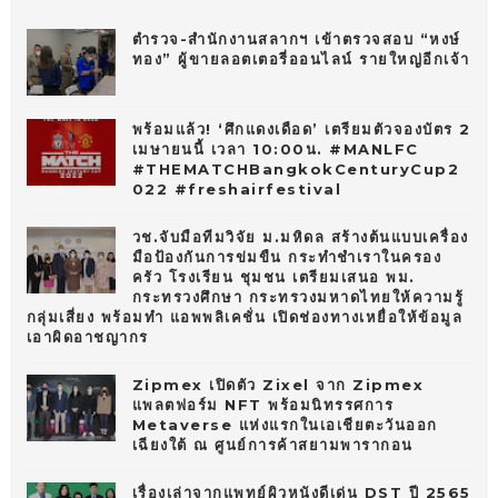
10
ตำรวจ-สำนักงานสลากฯ เข้าตรวจสอบ “หงษ์
ทอง” ผู้ขายลอตเตอรี่ออนไลน์ รายใหญ่อีกเจ้า
พร้อมแล้ว! ‘ศึกแดงเดือด’ เตรียมตัวจองบัตร 2
เมษายนนี้ เวลา 10:00น. #MANLFC
#THEMATCHBangkokCenturyCup2
022 #freshairfestival
วช.จับมือทีมวิจัย ม.มหิดล สร้างต้นแบบเครื่อง
มือป้องกันการข่มขืน กระทำชำเราในครอง
ครัว โรงเรียน ชุมชน เตรียมเสนอ พม.
กระทรวงศึกษา กระทรวงมหาดไทยให้ความรู้
กลุ่มเสี่ยง พร้อมทำ แอพพลิเคชั่น เปิดช่องทางเหยื่อให้ข้อมูล
เอาผิดอาชญากร
Zipmex เปิดตัว Zixel จาก Zipmex
แพลตฟอร์ม NFT พร้อมนิทรรศการ
Metaverse แห่งแรกในเอเชียตะวันออก
เฉียงใต้ ณ ศูนย์การค้าสยามพารากอน
เรื่องเล่าจากแพทย์ผิวหนังดีเด่น DST ปี 2565