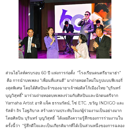
ส่วนไฮไลท์ครบรอบ 60 ปี แห่งการก่อตั้ง “โรงเรียนดนตรียามาฮ่า”
คือ การนำบทเพลง “เพื่อนที่แสนดี” มาถ่ายทอดใหม่ในรูปแบบฟีเจอริ่
งสุดพิเศษ โดยได้ศิลปินเจ้าของฉายาเจ้าพ่อดิสโก้เมืองไทย "บุรินทร์
บุญวิสุทธิ์" มาร่วมถ่ายทอดบทเพลงร่วมกับศิลปินและนักดนตรีจาก
Yamaha Artist อาทิ แจ็ค ธรรมรัตน์, โซ่ ETC. ,ขวัญ INDIGO และ
รัสต้า ถิร โอฐภิบาล สร้างความประทับใจแก่ผู้ร่วมงานเป็นอย่างมาก
โดยศิลปิน บุรินทร์ บุญวิสุทธิ์ ได้เผยถึงความรู้สึกของการร่วมงานใน
ครั้งนี้ว่า “รู้สึกดีใจและเป็นเกียรติมากที่ได้เป็นส่วนหนึ่งของการฉลอง