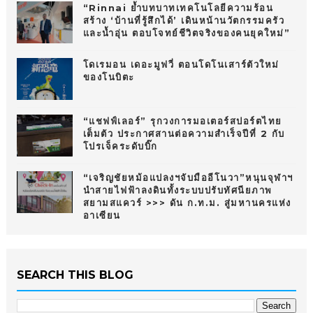
“Rinnai ย้ำบทบาทเทคโนโลยีความร้อน
สร้าง ‘บ้านที่รู้สึกได้’ เดินหน้านวัตกรรมครัว
และน้ำอุ่น ตอบโจทย์ชีวิตจริงของคนยุคใหม่”
โดเรมอน เดอะมูฟวี่ ตอนโดโนเสาร์ตัวใหม่
ของโนบิตะ
“แชฟฟ์เลอร์” รุกวงการมอเตอร์สปอร์ตไทย
เต็มตัว ประกาศสานต่อความสำเร็จปีที่ 2 กับ
โปรเจ็คระดับบิ๊ก
“เจริญชัยหม้อแปลงฯจับมืออีโนวา”หนุนจุฬาฯ
นำสายไฟฟ้าลงดินทั้งระบบปรับทัศนียภาพ
สยามสแควร์ >>> ดัน ก.ท.ม. สู่มหานครแห่ง
อาเซียน
SEARCH THIS BLOG