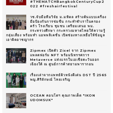
#THEMATCHBangkokCenturyCup2
022 #freshairfestival
วช.จับมือทีมวิจัย ม.มหิดล สร้างต้นแบบเครื่อง
มือป้องกันการข่มขืน กระทำชำเราในครอง
ครัว โรงเรียน ชุมชน เตรียมเสนอ พม.
กระทรวงศึกษา กระทรวงมหาดไทยให้ความรู้
กลุ่มเสี่ยง พร้อมทำ แอพพลิเคชั่น เปิดช่องทางเหยื่อให้ข้อมูล
เอาผิดอาชญากร
Zipmex เปิดตัว Zixel จาก Zipmex
แพลตฟอร์ม NFT พร้อมนิทรรศการ
Metaverse แห่งแรกในเอเชียตะวันออก
เฉียงใต้ ณ ศูนย์การค้าสยามพารากอน
เรื่องเล่าจากแพทย์ผิวหนังดีเด่น DST ปี 2565
พญ.ศิริลักษณ์ ไทยเจริญ
OCEAN คอนโดฯ คุณภาพเด็ด "IKON
UDOMSUK"