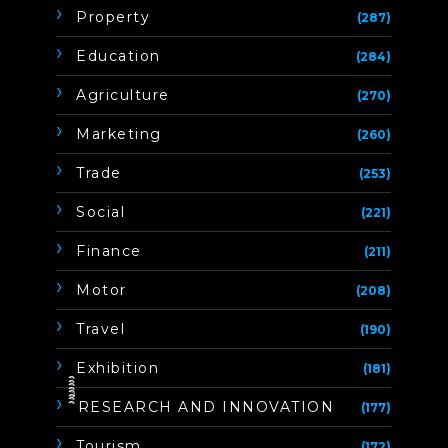
Property
(287)
Education
(284)
Agriculture
(270)
Marketing
(260)
Trade
(253)
Social
(221)
Finance
(211)
Motor
(208)
Travel
(190)
Exhibition
(181)
ิิีิิิิิRESEARCH AND INNOVATION
(177)
Tourism
(172)