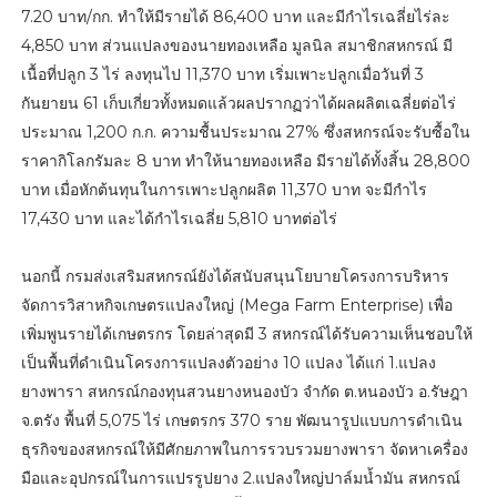
7.20 บาท/กก. ทำให้มีรายได้ 86,400 บาท และมีกำไรเฉลี่ยไร่ละ
4,850 บาท ส่วนแปลงของนายทองเหลือ มูลนิล สมาชิกสหกรณ์ มี
เนื้อที่ปลูก 3 ไร่ ลงทุนไป 11,370 บาท เริ่มเพาะปลูกเมื่อวันที่ 3
กันยายน 61 เก็บเกี่ยวทั้งหมดแล้วผลปรากฏว่าได้ผลผลิตเฉลี่ยต่อไร่
ประมาณ 1,200 ก.ก. ความชื้นประมาณ 27% ซึ่งสหกรณ์จะรับซื้อใน
ราคากิโลกรัมละ 8 บาท ทำให้นายทองเหลือ มีรายได้ทั้งสิ้น 28,800
บาท เมื่อหักต้นทุนในการเพาะปลูกผลิต 11,370 บาท จะมีกำไร
17,430 บาท และได้กำไรเฉลี่ย 5,810 บาทต่อไร่
นอกนี้ กรมส่งเสริมสหกรณ์ยังได้สนับสนุนโยบายโครงการบริหาร
จัดการวิสาหกิจเกษตรแปลงใหญ่ (Mega Farm Enterprise) เพื่อ
เพิ่มพูนรายได้เกษตรกร โดยล่าสุดมี 3 สหกรณ์ได้รับความเห็นชอบให้
เป็นพื้นที่ดำเนินโครงการแปลงตัวอย่าง 10 แปลง ได้แก่ 1.แปลง
ยางพารา สหกรณ์กองทุนสวนยางหนองบัว จำกัด ต.หนองบัว อ.รัษฎา
จ.ตรัง พื้นที่ 5,075 ไร่ เกษตรกร 370 ราย พัฒนารูปแบบการดำเนิน
ธุรกิจของสหกรณ์ให้มีศักยภาพในการรวบรวมยางพารา จัดหาเครื่อง
มือและอุปกรณ์ในการแปรรูปยาง 2.แปลงใหญ่ปาล์มน้ำมัน สหกรณ์