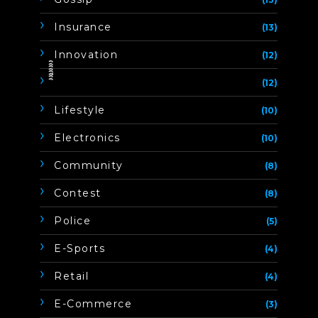
Insurance
(13)
Innovation
(12)
ิิีิิิิิ
(12)
Lifestyle
(10)
Electronics
(10)
Community
(8)
Contest
(8)
Police
(5)
E-Sports
(4)
Retail
(4)
E-Commerce
(3)