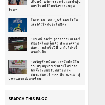
เดินหน้านวัตกรรมครัวและน้ำอุ่น
ตอบโจทย์ชีวิตจริงของคนยุค
ใหม่”
โดเรมอน เดอะมูฟวี่ ตอนโดโน
เสาร์ตัวใหม่ของโนบิตะ
“แชฟฟ์เลอร์” รุกวงการมอเตอร์
สปอร์ตไทยเต็มตัว ประกาศสาน
ต่อความสำเร็จปีที่ 2 กับโปรเจ็
คระดับบิ๊ก
“เจริญชัยหม้อแปลงฯจับมืออีโน
วา”หนุนจุฬาฯ นำสายไฟฟ้าลง
ดินทั้งระบบปรับทัศนียภาพ
สยามสแควร์ >>> ดัน ก.ท.ม. สู่
มหานครแห่งอาเซียน
SEARCH THIS BLOG