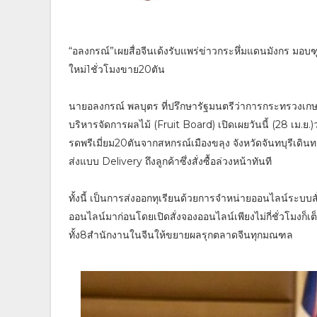
“อลงกรณ์”เผยสื่อจีนเด้งรับแพร่ข่าวกระหึ่มแดนมังกร มอบ
ใหม่1ชั่วโมงขาย20ตัน
นายอลงกรณ์ พลบุตร ที่ปรึกษารัฐมนตรีว่าการกระทรว
บริหารจัดการผลไม้ (Fruit Board) เปิดเผยวันนี้ (28 เม.ย.)
รดพรีเมี่ยม20ตันจากสหกรณ์เมืองขลุง จังหวัดจันทบุรีเดินทาง
ส่งแบบ Delivery ถึงลูกค้าซึ่งสั่งซื้อล่วงหน้าทันที
ทั้งนี้ เป็นการส่งออกทุเรียนด้วยการจำหน่ายออนไลน์ระบบสั
ออนไลน์มาก่อนโดยเปิดสั่งจองออนไลน์เพียงไม่กี่ชั่วโม
ทั้ง8สำนักงานในจีนให้ขยายผลรุกตลาดจีนทุกมณฑล