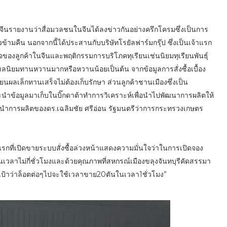
นรายงานว่าสื่อมวลชนในจีนได้ลงข่าวกันอย่างครึกโครมซึ่งเป็นการ
้ามคืน นอกจากนี้ได้ประสานกับบริษัทโรยัลฟาร์มกรุ๊ป ซึ่งเป็นเจ้าแรก
ใจของลูกค้าในจีนและพฤติกรรมการบริโภคทุเรียนเช่นนิยมทุเรียนพันธุ์
ิยมทานหวานมากหรือหวานน้อยเป็นต้น จากข้อมูลการสั่งซื้อเบื้อง
ียนผลเล็กทานเสร็จไม่ต้องเก็บรักษา ส่วนลูกค้าชานเมืองซึ่งเป็น
ำข้อมูลมาเก็บในบิ๊กดาต้าทำการวิเคราะห์เพื่อนำไปพัฒนาการผลิตให้
ำการผลิตของดร.เฉลิมชัย ศรีอ่อน รัฐมนตรีว่าการกระทรวงเกษตร
้าแรกที่เปิดขายระบบสั่งซื้อล่วงหน้าแสดงความมั่นใจว่าในการเปิดจอง
นเวลาไม่กี่ชั่วโมงและด้วยคุณภาพที่สหกรณ์เมืองขลุงจันทบุรีคัดสรรมา
ั้งเป้าว่าล็อตต่อๆไปจะใช้เวลาขาย20ตันในเวลา1ชั่วโมง”