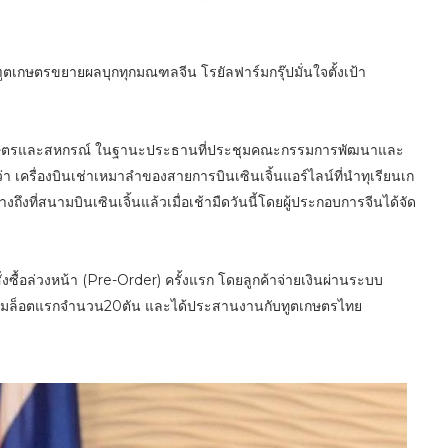
ฑูตเกษตรขยายผลบุกทุกมณฑลจีน โรยัลฟาร์มกรุ๊ปมั่นใจตั้งเป้า
งเกษตรและสหกรณ์ ในฐานะประธานที่ประชุมคณะกรรมการพัฒนาและ
ว่า เครื่องบินเช่าเหมาลำของสายการบินเซินเจิ้นแอร์ไลน์ที่นำทุเรียนเก
ถึงที่สนามบินเซินเจิ้นแล้วเมื่อเช้ามืดวันนี้โดยผู้ประกอบการจีนได้จัด
่งซื้อล่วงหน้า (Pre-Order) ครั้งแรก โดยลูกค้าจ่ายเงินผ่านระบบ
งก็เต็มล็อตแรกจำนวน20ตัน และได้ประสานงานกับทูตเกษตรไทย