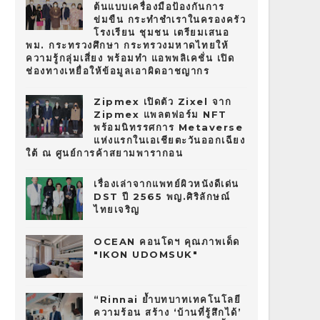
ต้นแบบเครื่องมือป้องกันการ
ข่มขืน กระทำชำเราในครองครัว
โรงเรียน ชุมชน เตรียมเสนอ
พม. กระทรวงศึกษา กระทรวงมหาดไทยให้
ความรู้กลุ่มเสี่ยง พร้อมทำ แอพพลิเคชั่น เปิด
ช่องทางเหยื่อให้ข้อมูลเอาผิดอาชญากร
Zipmex เปิดตัว Zixel จาก
Zipmex แพลตฟอร์ม NFT
พร้อมนิทรรศการ Metaverse
แห่งแรกในเอเชียตะวันออกเฉียง
ใต้ ณ ศูนย์การค้าสยามพารากอน
เรื่องเล่าจากแพทย์ผิวหนังดีเด่น
DST ปี 2565 พญ.ศิริลักษณ์
ไทยเจริญ
OCEAN คอนโดฯ คุณภาพเด็ด
"IKON UDOMSUK"
“Rinnai ย้ำบทบาทเทคโนโลยี
ความร้อน สร้าง ‘บ้านที่รู้สึกได้’