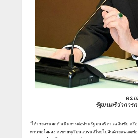
ดร.เฉ
รัฐมนตรีว่ากา
“ได้รายงานผลดำเนินการต่อท่านรัฐมนตรีดร.เฉลิมชัย 
ท่านพอใจผลงานขายทุเรียนแบรนด์ไทยไปจีนด้วยแพลตฟอร์มให