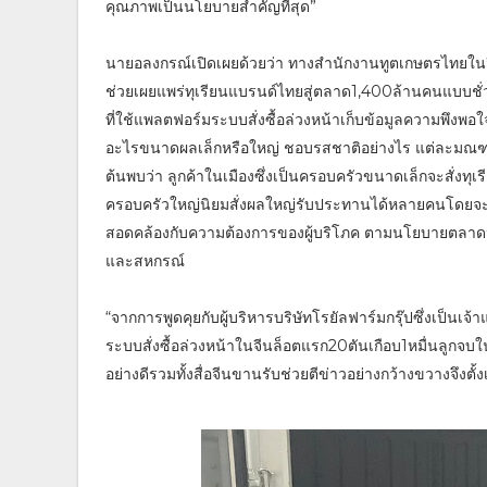
คุณภาพเป็นนโยบายสำคัญที่สุด”
นายอลงกรณ์เปิดเผยด้วยว่า ทางสำนักงานทูตเกษตรไทยในจี
ช่วยเผยแพร่ทุเรียนแบรนด์ไทยสู่ตลาด1,400ล้านคนแบบชั่วข
ที่ใช้แพลตฟอร์มระบบสั่งซื้อล่วงหน้าเก็บข้อมูลความพึงพอ
อะไรขนาดผลเล็กหรือใหญ่ ชอบรสชาติอย่างไร แต่ละมณฑลน
ต้นพบว่า ลูกค้าในเมืองซึ่งเป็นครอบครัวขนาดเล็กจะสั่งทุเร
ครอบครัวใหญ่นิยมสั่งผลใหญ่รับประทานได้หลายคนโดยจะน
สอดคล้องกับความต้องการของผู้บริโภค ตามนโยบายตลาดน
และสหกรณ์
“จากการพูดคุยกับผู้บริหารบริษัทโรยัลฟาร์มกรุ๊ปซึ่งเป็นเจ
ระบบสั่งซื้อล่วงหน้าในจีนล็อตแรก20ตันเกือบ1หมื่นลูกจบใ
อย่างดีรวมทั้งสื่อจีนขานรับช่วยตีข่าวอย่างกว้างขวางจึงต