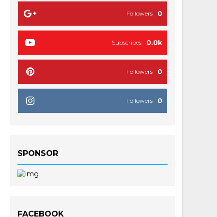
0
Followers
0.0k
Subscribes
0
Followers
0
Followers
SPONSOR
FACEBOOK