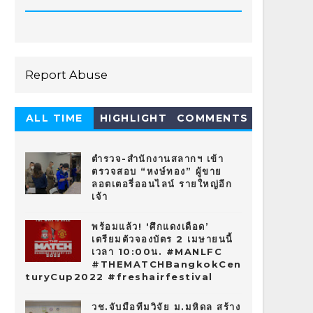
Report Abuse
ALL TIME
HIGHLIGHT
COMMENTS
HOT 10
ตำรวจ-สำนักงานสลากฯ เข้า
ตรวจสอบ “หงษ์ทอง” ผู้ขาย
ลอตเตอรี่ออนไลน์ รายใหญ่อีก
เจ้า
พร้อมแล้ว! ‘ศึกแดงเดือด’
เตรียมตัวจองบัตร 2 เมษายนนี้
เวลา 10:00น. #MANLFC
#THEMATCHBangkokCen
turyCup2022 #freshairfestival
วช.จับมือทีมวิจัย ม.มหิดล สร้าง