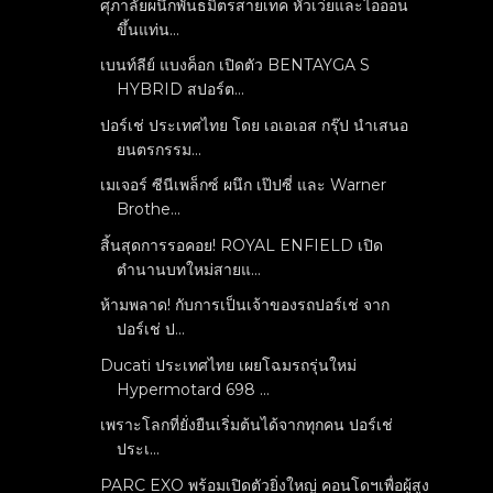
ศุภาลัยผนึกพันธมิตรสายเทค หัวเว่ยและไอออน
ขึ้นแท่น...
เบนท์ลีย์ แบงค็อก เปิดตัว BENTAYGA S
HYBRID สปอร์ต...
ปอร์เช่ ประเทศไทย โดย เอเอเอส กรุ๊ป นำเสนอ
ยนตรกรรม...
เมเจอร์ ซีนีเพล็กซ์ ผนึก เป๊ปซี่ และ Warner
Brothe...
สิ้นสุดการรอคอย! ROYAL ENFIELD เปิด
ตำนานบทใหม่สายแ...
ห้ามพลาด! กับการเป็นเจ้าของรถปอร์เช่ จาก
ปอร์เช่ ป...
Ducati ประเทศไทย เผยโฉมรถรุ่นใหม่
Hypermotard 698 ...
เพราะโลกที่ยั่งยืนเริ่มต้นได้จากทุกคน ปอร์เช่
ประเ...
PARC EXO พร้อมเปิดตัวยิ่งใหญ่ คอนโดฯเพื่อผู้สูง