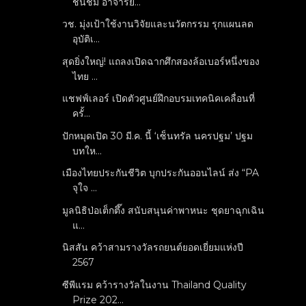
ชื่นชม อาจารย์...
วช. มุ่งเป้าใช้งานวิจัยและนวัตกรรม รุกแผนลด
อุบัติเ...
สุดยิ่งใหญ่! แถลงเปิดฉากศึกสองล้อเบอร์หนึ่งของ
ไทย ...
แชฟฟ์เลอร์ เปิดตัวศูนย์ฝึกอบรมเทคนิคเคลื่อนที่
ครั้...
ปักหมุดเปิด 30 มี.ค. นี้ ‘เซ็นทรัล นครปฐม’ ปฐม
บทให...
เมืองไทยประกันชีวิต บุกประกันออนไลน์ ส่ง “PA
จุใจ ...
มูลนิธิป่อเต็กตึ๊ง สนับสนุนค่าพาหนะ ชุดยาฉุกเฉิน
แ...
นิสสัน คว้าสามรางวัลรถยนต์ยอดเยี่ยมแห่งปี
2567
ซีพีแรม คว้ารางวัลในงาน Thailand Quality
Prize 202...