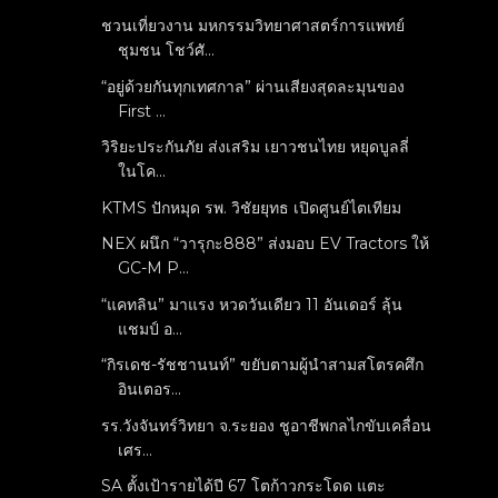
ชวนเที่ยวงาน มหกรรมวิทยาศาสตร์การแพทย์
ชุมชน โชว์ศั...
“อยู่ด้วยกันทุกเทศกาล” ผ่านเสียงสุดละมุนของ
First ...
วิริยะประกันภัย ส่งเสริม เยาวชนไทย หยุดบูลลี่
ในโค...
KTMS ปักหมุด รพ. วิชัยยุทธ เปิดศูนย์ไตเทียม
NEX ผนึก “วารุกะ888” ส่งมอบ EV Tractors ให้
GC-M P...
“แคทลิน” มาแรง หวดวันเดียว 11 อันเดอร์ ลุ้น
แชมป์ อ...
“กิรเดช-รัชชานนท์” ขยับตามผู้นำสามสโตรคศึก
อินเตอร...
รร.วังจันทร์วิทยา จ.ระยอง ชูอาชีพกลไกขับเคลื่อน
เศร...
SA ตั้งเป้ารายได้ปี 67 โตก้าวกระโดด แตะ