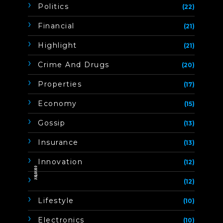
Politics
(22)
Financial
(21)
Highlight
(21)
Crime And Drugs
(20)
Properties
(17)
Economy
(15)
Gossip
(13)
Insurance
(13)
Innovation
(12)
ิิีิิิิิ
(12)
Lifestyle
(10)
Electronics
(10)