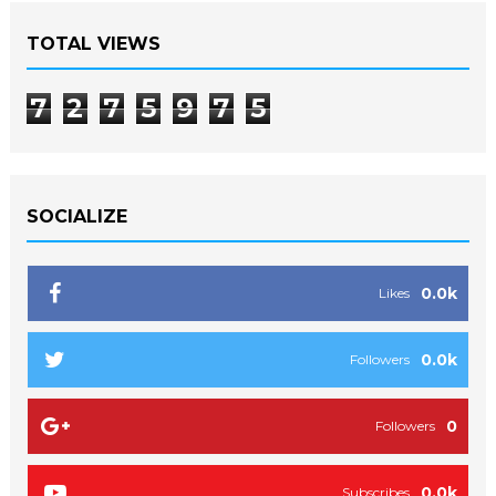
TOTAL VIEWS
7
2
7
5
9
7
5
SOCIALIZE
0.0k
Likes
0.0k
Followers
0
Followers
0.0k
Subscribes