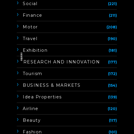
Social
(221)
Finance
(211)
Motor
(208)
Travel
(190)
Exhibition
(181)
ิิีิิิิิRESEARCH AND INNOVATION
(177)
Tourism
(172)
BUSINESS & MARKETS
(154)
Idea Properties
(139)
Airline
(120)
Beauty
(117)
Fashion
(101)