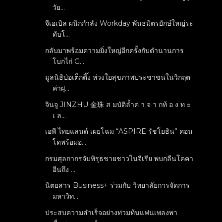
วัย...
จีเอเบิล ผนึกกำลัง Workday พันธมิตรยักษ์ใหญ่ระ
ดับโ...
กลับมาพร้อมความยิ่งใหญ่อีกครั้งกับตำนานการ
โบกไก่ G...
มูลนิธิป่อเต็กตึ๊ง ห่วงใยสุขภาพประชาชนในวิกฤต
ค่าฝุ...
จินจู JINZHU 金珠 ส มบัติล้ำค่ า จ า กท้ อ ง ท ะ
เ ล...
เอพี ไทยแลนด์ เผยโฉม “ASPIRE รัชโยธิน” คอน
โดพร้อมอ...
กรมศุลกากรจับพิรุธชายชาวไนจีเรีย พบกลืนโคคา
อีนถึง ...
นิตยสาร Business+ ร่วมกับ วิทยาลัยการจัดการ
มหาวิท...
ประสบความสำเร็จอย่างท่วมท้นแฟนเพลงพา