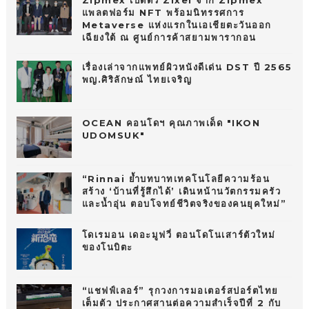
Zipmex เปิดตัว Zixel จาก Zipmex
แพลตฟอร์ม NFT พร้อมนิทรรศการ
Metaverse แห่งแรกในเอเชียตะวันออก
เฉียงใต้ ณ ศูนย์การค้าสยามพารากอน
เรื่องเล่าจากแพทย์ผิวหนังดีเด่น DST ปี 2565
พญ.ศิริลักษณ์ ไทยเจริญ
OCEAN คอนโดฯ คุณภาพเด็ด "IKON
UDOMSUK"
“Rinnai ย้ำบทบาทเทคโนโลยีความร้อน
สร้าง ‘บ้านที่รู้สึกได้’ เดินหน้านวัตกรรมครัว
และน้ำอุ่น ตอบโจทย์ชีวิตจริงของคนยุคใหม่”
โดเรมอน เดอะมูฟวี่ ตอนโดโนเสาร์ตัวใหม่
ของโนบิตะ
“แชฟฟ์เลอร์” รุกวงการมอเตอร์สปอร์ตไทย
เต็มตัว ประกาศสานต่อความสำเร็จปีที่ 2 กับ