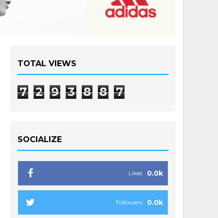
TOTAL VIEWS
7
2
9
3
8
8
7
SOCIALIZE
0.0k
Likes
0.0k
Followers