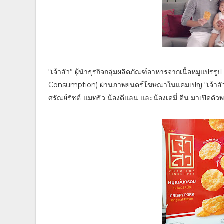
“เจ้าสัว” ผู้นำธุรกิจกลุ่มผลิตภัณฑ์อาหารจากเนื้อหมูแปรรู
Consumption) ผ่านภาพยนตร์โฆษณาในแคมเปญ “เจ้าสัว” สู
ศรัณย์รัชต์-แมทธิว น้องดีแลน และน้องเดมี่ ดีน มาเปิดตัวพ