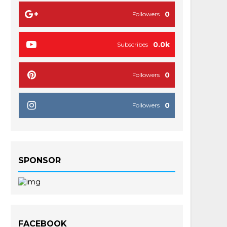
0
Followers
0.0k
Subscribes
0
Followers
0
Followers
SPONSOR
FACEBOOK