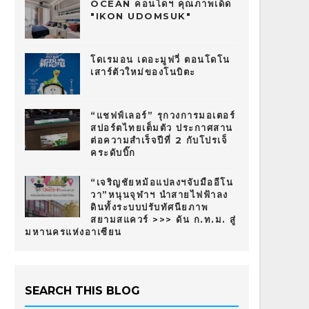
OCEAN คอนโดฯ คุณภาพเด็ด
"IKON UDOMSUK"
โดเรมอน เดอะมูฟวี่ ตอนโดโน
เสาร์ตัวใหม่ของโนบิตะ
“แชฟฟ์เลอร์” รุกวงการมอเตอร์
สปอร์ตไทยเต็มตัว ประกาศสาน
ต่อความสำเร็จปีที่ 2 กับโปรเจ็
คระดับบิ๊ก
“เจริญชัยหม้อแปลงฯจับมืออีโน
วา”หนุนจุฬาฯ นำสายไฟฟ้าลง
ดินทั้งระบบปรับทัศนียภาพ
สยามสแควร์ >>> ดัน ก.ท.ม. สู่
มหานครแห่งอาเซียน
SEARCH THIS BLOG