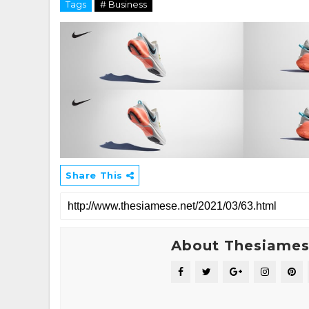
Tags
# Business
Share This
About Thesiame