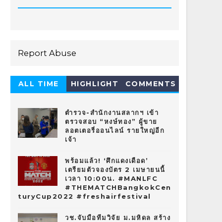
Report Abuse
ALL TIME
HIGHLIGHT
COMMENTS
HOT 10
ตำรวจ-สำนักงานสลากฯ เข้า
ตรวจสอบ “หงษ์ทอง” ผู้ขาย
ลอตเตอรี่ออนไลน์ รายใหญ่อีก
เจ้า
พร้อมแล้ว! ‘ศึกแดงเดือด’
เตรียมตัวจองบัตร 2 เมษายนนี้
เวลา 10:00น. #MANLFC
#THEMATCHBangkokCen
turyCup2022 #freshairfestival
วช.จับมือทีมวิจัย ม.มหิดล สร้าง