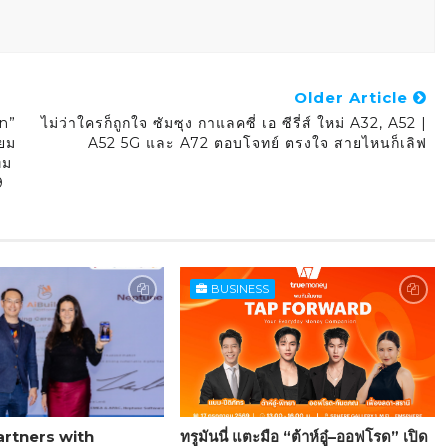
Older Article
on”
ไม่ว่าใครก็ถูกใจ ซัมซุง กาแลคซี่ เอ ซีรี่ส์ ใหม่ A32, A52 |
ียม
A52 5G และ A72 ตอบโจทย์ ตรงใจ สายไหนก็เลิฟ
ีม
9
BUSINESS
rtners with
ทรูมันนี่ แตะมือ “ต้าห์อู๋–ออฟโรด” เปิด