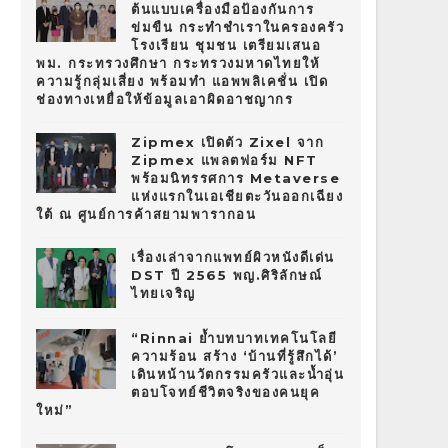
ต้นแบบเครื่องมือป้องกันการ
ข่มขืน กระทำชำเราในครองครัว
โรงเรียน ชุมชน เตรียมเสนอ
พม. กระทรวงศึกษา กระทรวงมหาดไทยให้
ความรู้กลุ่มเสี่ยง พร้อมทำ แอพพลิเคชั่น เปิด
ช่องทางเหยื่อให้ข้อมูลเอาผิดอาชญากร
Zipmex เปิดตัว Zixel จาก
Zipmex แพลตฟอร์ม NFT
พร้อมนิทรรศการ Metaverse
แห่งแรกในเอเชียตะวันออกเฉียง
ใต้ ณ ศูนย์การค้าสยามพารากอน
เรื่องเล่าจากแพทย์ผิวหนังดีเด่น
DST ปี 2565 พญ.ศิริลักษณ์
ไทยเจริญ
“Rinnai ย้ำบทบาทเทคโนโลยี
ความร้อน สร้าง ‘บ้านที่รู้สึกได้’
เดินหน้านวัตกรรมครัวและน้ำอุ่น
ตอบโจทย์ชีวิตจริงของคนยุค
ใหม่”