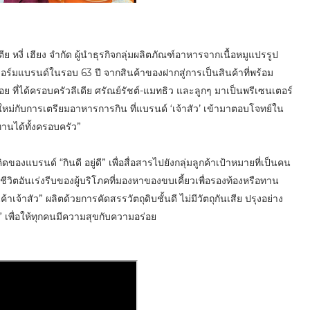
 หงี่ เฮียง จำกัด ผู้นำธุรกิจกลุ่มผลิตภัณฑ์อาหารจากเนื้อหมูแปรรูป
ฟอร์มแบรนด์ในรอบ 63 ปี จากสินค้าของฝากสู่การเป็นสินค้าที่พร้อม
อย ที่ได้ครอบครัวลีเดีย ศรัณย์รัชต์-แมทธิว และลูกๆ มาเป็นพรีเซนเตอร์
่กับการเตรียมอาหารการกิน ที่แบรนด์ ‘เจ้าสัว’ เข้ามาตอบโจทย์ใน
านได้ทั้งครอบครัว”
งแบรนด์ “กินดี อยู่ดี” เพื่อสื่อสารไปยังกลุ่มลูกค้าเป้าหมายที่เป็นคน
ชีวิตอันเร่งรีบของผู้บริโภคที่มองหาของขบเคี้ยวเพื่อรองท้องหรือทาน
เจ้าสัว” ผลิตด้วยการคัดสรรวัตถุดิบชั้นดี ไม่มีวัตถุกันเสีย ปรุงอย่าง
ว” เพื่อให้ทุกคนมีความสุขกับความอร่อย