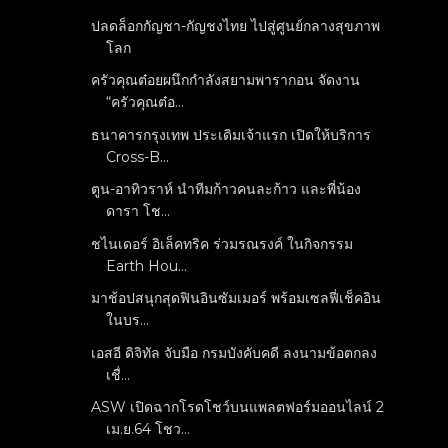
ปลดล็อกกัญชา-กัญชงไทย ไปสู่ศูนย์กลางสุขภาพ
โลก
ครัวคุณต๋อยผนึกกำลังสยามพารากอน จัดงาน
“ครัวคุณต๋อ...
ธนาคารกรุงเทพ ประเดิมเจ้าแรก เปิดให้บริการ
Cross-B...
ตูน-อาทิวราห์ นำทีมก้าวคนละก้าว และพี่น้อง
ดารา โช...
ชไนเดอร์ อิเล็คทริค ร่วมรณรงค์ ในกิจกรรม
Earth Hou...
มาช้อปสนุกสุดฟินอินซัมเมอร์ พร้อมเซลฟี่เช็คอิน
ในบร...
เอสอี ดิจิทัล จับมือ กรมบังคับคดี ลงนามข้อตกลง
เชื่...
ASW เปิดฉากโรดโชว์บนแพลตฟอร์มออนไลน์ 2
เม.ย.64 โชว...