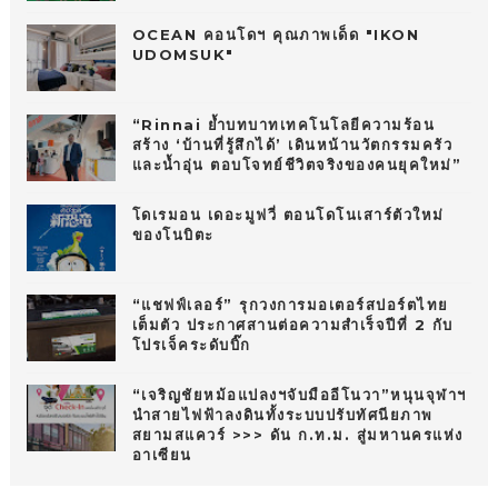
OCEAN คอนโดฯ คุณภาพเด็ด "IKON
UDOMSUK"
“Rinnai ย้ำบทบาทเทคโนโลยีความร้อน
สร้าง ‘บ้านที่รู้สึกได้’ เดินหน้านวัตกรรมครัว
และน้ำอุ่น ตอบโจทย์ชีวิตจริงของคนยุคใหม่”
โดเรมอน เดอะมูฟวี่ ตอนโดโนเสาร์ตัวใหม่
ของโนบิตะ
“แชฟฟ์เลอร์” รุกวงการมอเตอร์สปอร์ตไทย
เต็มตัว ประกาศสานต่อความสำเร็จปีที่ 2 กับ
โปรเจ็คระดับบิ๊ก
“เจริญชัยหม้อแปลงฯจับมืออีโนวา”หนุนจุฬาฯ
นำสายไฟฟ้าลงดินทั้งระบบปรับทัศนียภาพ
สยามสแควร์ >>> ดัน ก.ท.ม. สู่มหานครแห่ง
อาเซียน