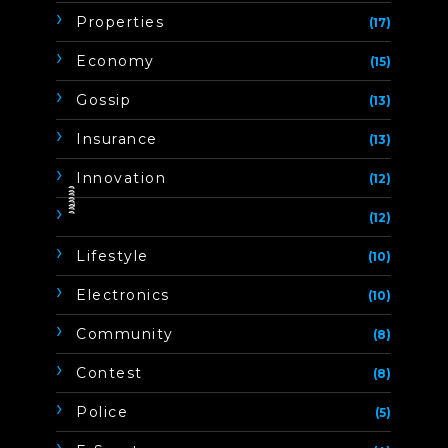
Properties
(17)
Economy
(15)
Gossip
(13)
Insurance
(13)
Innovation
(12)
ิิีิิิิิ
(12)
Lifestyle
(10)
Electronics
(10)
Community
(8)
Contest
(8)
Police
(5)