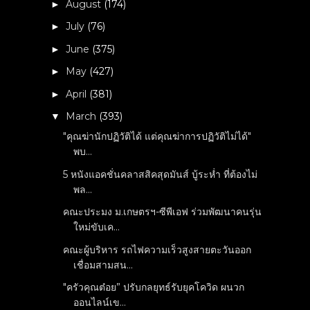
August
(174)
►
July
(76)
►
June
(375)
►
May
(427)
►
April
(381)
►
March
(393)
▼
"คุณฆ่านักปฏิวัติได้ แต่คุณฆ่าการปฏิวัติไม่ได้"
พบ...
5 หนังแอคชั่นคลาสสิคสุดมันส์ บู้ระห่ำ ที่ต้องไม่
พล...
คณะประมง ม.เกษตรฯ-ซีพีเอฟ ร่วมพัฒนาคนรุ่น
ใหม่ขับเค...
คณะผู้บริหาร รถไฟความเร็วสูงสายตะวันออก
เชื่อมสามสน...
"ครัวคุณต๋อย” ปรับกลยุทธ์รับยุคโควิด ผนวก
ออนไลน์เข...