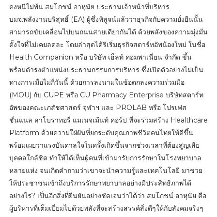
คงหนีไม่พ้น สมโภชน์ อาหุนัย ประธานเจ้าหน้าที่บริหาร
บมจ.พลังงานบริสุทธิ์ (EA) ผู้ซึ่งพิสูจน์แล้วว่าธุรกิจกับความยั่งยืนนั้น
สามารถขับเคลื่อนไปบนถนนสายเดียวกันได้ ด้วยพลังของความมุ่งมั่น
ตั้งใจที่ไม่เคยลดละ โดยล่าสุดได้ริเริ่มธุรกิจสตาร์ทอัพน้องใหม่ ในชื่อ
Health Companion หรือ บริษัท เฮ็ลท์ คอมพาเนี่ยน จำกัด ขึ้น
พร้อมดำรงตำแหน่งประธานกรรมการบริหาร ซึ่งเปิดตัวอย่างไม่เป็น
ทางการเมื่อไม่กี่วันนี้ ด้วยการลงนามในข้อตกลงความร่วมมือ
(MOU) กับ CUPE หรือ CU Pharmacy Enterprise บริษัทสตาร์ท
อัพของคณะเภสัชศาสตร์ จุฬาฯ และ PROLAB หรือ โปรเฟส
ชั่นแนล ลาโบราทอรี่ แมเนจเม้นท์ คอร์ป ที่จะร่วมสร้าง Healthcare
Platform ด้วยความใฝ่ฝันที่ยกระดับคุณภาพชีวิตคนไทยให้ดีขึ้น
พร้อมเผยว่าแรงบันดาลใจในครั้งเกิดขึ้นจากช่วงเวลาที่ต้องสูญเสีย
บุคคลใกล้ชิด ทำให้ได้เห็นผู้คนที่เข้ามารับการรักษาในโรงพยาบาล
หลายแห่ง จนเกิดคำถามว่าเขาจะนำความรู้และเทคโนโลยี มาช่วย
ให้ประชาชนเข้าถึงบริการรักษาพยาบาลอย่างมีประสิทธิภาพได้
อย่างไร? เป็นอีกสิ่งที่ยืนยันอย่างชัดเจนว่าได้ว่า สมโภชน์ อาหุนัย คือ
ผู้บริหารที่เต็มเปี่ยมไปด้วยพลังที่จะสร้างสรรค์สิ่งดีๆให้กับสังคมจริงๆ