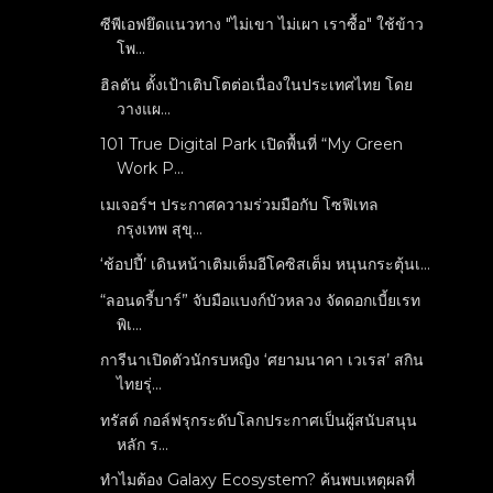
ซีพีเอฟยึดแนวทาง "ไม่เขา ไม่เผา เราซื้อ" ใช้ข้าว
โพ...
ฮิลตัน ตั้งเป้าเติบโตต่อเนื่องในประเทศไทย โดย
วางแผ...
101 True Digital Park เปิดพื้นที่ “My Green
Work P...
เมเจอร์ฯ ประกาศความร่วมมือกับ โซฟิเทล
กรุงเทพ สุขุ...
‘ช้อปปี้’ เดินหน้าเติมเต็มอีโคซิสเต็ม หนุนกระตุ้นเ...
“ลอนดรี้บาร์” จับมือแบงก์บัวหลวง จัดดอกเบี้ยเรท
พิเ...
การีนาเปิดตัวนักรบหญิง ‘ศยามนาคา เวเรส’ สกิน
ไทยรุ่...
ทรัสต์ กอล์ฟรุกระดับโลกประกาศเป็นผู้สนับสนุน
หลัก ร...
ทำไมต้อง Galaxy Ecosystem? ค้นพบเหตุผลที่