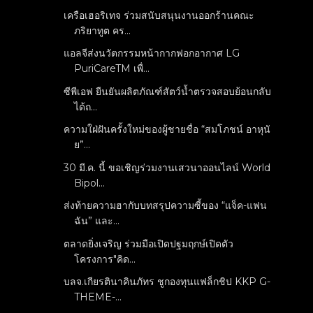
เครือเฮอริเทจ ร่วมสนับสนุนงานออกร้านคณะ
ภริยาทูต คร...
แอลจีส่งนวัตกรรมหน้ากากฟอกอากาศ LG
PuriCareTM เพื่...
ซีพีเอฟ ยืนยันผลิตภัณฑ์สัตว์น้ำตรวจสอบย้อนกลับ
ได้ถ...
ความใฝ่ฝันครั้งใหม่ของผู้ชายชื่อ “สมโภชน์ อาหุนั
ย”...
30 มี.ค. นี้ ขอเชิญร่วมงานเสวนาออนไลน์ World
Bipol...
ส่งท้ายความฮากับบทสรุปความซี้ของ “แจ็ค-แฟน
ฉัน” และ...
ตลาดยิ่งเจริญ ร่วมมือเปิดปฐมฤกษ์เปิดตัว
โครงการ"คิด...
บลจ.เกียรตินาคินภัทร ชูกองทุนแฟล็กชิป KKP G-
THEME-...