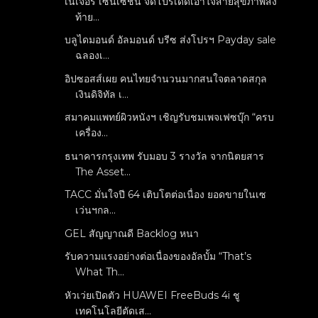
เนเจอร์ เซ็นเซชั่น จัดโปรเด็ดเอาใจสายสุขภาพส่ง
ท้าย...
บลูไดมอนด์ อัลมอนด์ บรีซ ส่งโปรฯ Payday sale
ฉลองเ...
อิปซอสส์เผย คนไทยจำนวนมากสนใจตลาดสกุล
เงินดิจิทัล เ...
สมาคมแพทย์ผิวหนังฯ เชิญรับชมเพจเฟซบุ๊ก “ครบ
เครื่อง...
ธนาคารกรุงเทพ รับมอบ 3 รางวัล จากนิตยสาร
The Asset...
TACC มั่นใจปี 64 เติบโตต่อเนื่อง ยอดขายในเซ
เว่นฯกล...
GEL สัญญาณดี Backlog หนา
รับความแรงอย่างต่อเนื่องของอัลบั้ม “That’s
What Th...
หัวเว่ยเปิดตัว HUAWEI FreeBuds 4i ชู
เทคโนโลยีตัดเส...