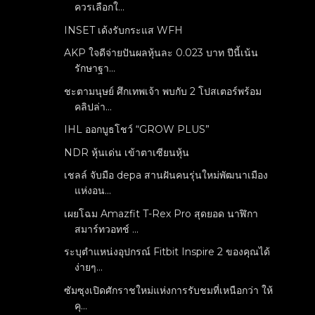
ควรเลือกใ...
INSET เด้งรับกระแส WFH
AKP ใจดีจ่ายปันผลหุ้นละ 0.023 บาท ปีนี้เน้น
รักษาฐา...
ชะตามนุษย์ ศึกเทพเจ้า พบกับ 2 โปสเตอร์พร้อม
คลิปล่า...
IHL ออกบูธโชว์ “GROW PLUS”
NDR หุ้นเด่น เข้าตาเซียนหุ้น
เชลล์ จับมือ depa สานฝันคนรุ่นใหม่พัฒนาเมือง
แห่งอน...
เผยโฉม Amazfit T-Rex Pro สุดยอด นาฬิกา
สมาร์ทวอทช์ ...
ระบุตำแหน่งอุปกรณ์ Fitbit Inspire 2 ของคุณได้
ง่ายๆ...
ซัมซุงเปิดศักราชใหม่แห่งการรับชมที่เหนือกว่า ให้
คุ...