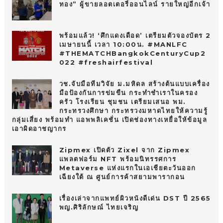
ทอง” ผู้ขายลอตเตอรี่ออนไลน์ รายใหญ่อีกเจ้า
พร้อมแล้ว! ‘ศึกแดงเดือด’ เตรียมตัวจองบัตร 2
เมษายนนี้ เวลา 10:00น. #MANLFC
#THEMATCHBangkokCenturyCup2
022 #freshairfestival
วช.จับมือทีมวิจัย ม.มหิดล สร้างต้นแบบเครื่อง
มือป้องกันการข่มขืน กระทำชำเราในครอง
ครัว โรงเรียน ชุมชน เตรียมเสนอ พม.
กระทรวงศึกษา กระทรวงมหาดไทยให้ความรู้
กลุ่มเสี่ยง พร้อมทำ แอพพลิเคชั่น เปิดช่องทางเหยื่อให้ข้อมูล
เอาผิดอาชญากร
Zipmex เปิดตัว Zixel จาก Zipmex
แพลตฟอร์ม NFT พร้อมนิทรรศการ
Metaverse แห่งแรกในเอเชียตะวันออก
เฉียงใต้ ณ ศูนย์การค้าสยามพารากอน
เรื่องเล่าจากแพทย์ผิวหนังดีเด่น DST ปี 2565
พญ.ศิริลักษณ์ ไทยเจริญ