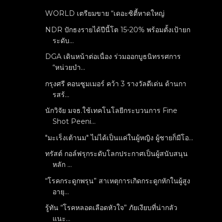
WORLD เตรียมขาย “เดอะซิตี้หาดใหญ่
NDR ปักธงรายได้ปีนี้โต 15-20% พร้อมตั้งเป้ายก
ระดับ...
DGA เดินหน้าต่อเนื่อง ร่วมออกบูธนิทรรศการ
“หน่วยบำ...
กรุงศรี คอนซูมเมอร์ คว้า 3 รางวัลดีเด่น ด้านกา
รสร้...
นักวิจัย มจธ.ใช้เทคโนโลยีกระบวนการ Fine
Shot Peeni...
"มะเร็งเต้านม" ไม่ได้เป็นแค่ในผู้หญิง ผู้ชายก็มีโอ...
ทรัสต์ กอล์ฟรุกระดับโลกประกาศเป็นผู้สนับสนุน
หลัก ...
“โรคกระดูกพรุน” สาเหตุการเกิดกระดูกหักในผู้สูง
อายุ...
รู้ทัน “โรคหลอดเลือดหัวใจ” ภัยเงียบที่น่ากลัว
แนะ...