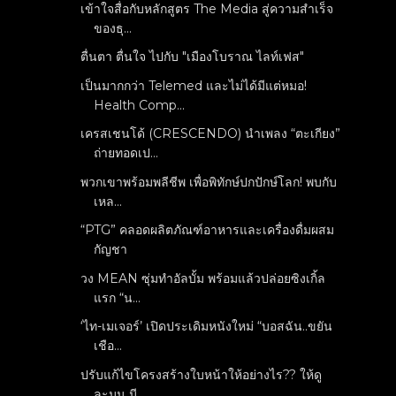
เข้าใจสื่อกับหลักสูตร The Media สู่ความสำเร็จ
ของธุ...
ตื่นตา ตื่นใจ ไปกับ "เมืองโบราณ ไลท์เฟส"
เป็นมากกว่า Telemed และไม่ได้มีแต่หมอ!
Health Comp...
เครสเชนโด้ (CRESCENDO) นำเพลง “ตะเกียง”
ถ่ายทอดเป...
พวกเขาพร้อมพลีชีพ เพื่อพิทักษ์ปกปักษ์โลก! พบกับ
เหล...
“PTG” คลอดผลิตภัณฑ์อาหารและเครื่องดื่มผสม
กัญชา
วง MEAN ซุ่มทำอัลบั้ม พร้อมแล้วปล่อยซิงเกิ้ล
แรก “น...
‘ไท-เมเจอร์’ เปิดประเดิมหนังใหม่ “บอสฉัน..ขยัน
เชือ...
ปรับแก้ไขโครงสร้างใบหน้าให้อย่างไร?? ให้ดู
ละมุน มี...