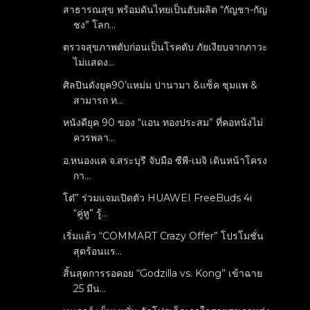
สาธารณสุข พร้อมดันไทยเป็นฮับผลิต “กัญชา-กัญ
ชง” โลก...
ตรวจสุขภาพตับก่อนเป็นโรคตับ ภัยเงียบจากภาวะ
ไม่แสดง...
ศิลปินดังยุค90’แหม่ม ปานามา &แซ็ค ชุมแพ &
สามารถ ท...
หนังดียุค 90 ของ “แอน ทองประสม” ที่คอหนังไม่
ควรพลา...
อ.หนองแค จ.สระบุรี จับมือ ซีพี-เมจิ เดินหน้าโครง
กา...
โต๋” ร่วมแจมเปิดตัว HUAWEI FreeBuds 4i
“คู่หู” รู้...
เริ่มแล้ว “COMMART Crazy Offer” โปรโมชั่น
สุดร้อนแร...
สิ้นสุดการรอคอย “Godzilla vs. Kong” เข้าฉาย
25 มีน...