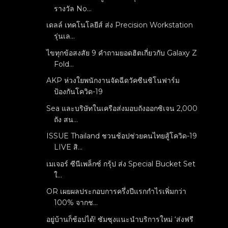
รางวัล No...
เดลล์ เทคโนโลยีส์ ส่ง Precision Workstation
รุ่นเล...
ไขทุกข้อสงสัย 9 คำถามยอดฮิตเกี่ยวกับ Galaxy Z
Fold...
AKP ห่วงใยพนักงานจัดฉีดวัคซีนซิโนฟาร์ม
ป้องกันโควิด-19
Sea และบริษัทในเครือส่งมอบถังออกซิเจน 2,000
ถัง สน...
ISSUE Thailand ชวนช้อปช่วยคนไทยสู้โควิด-19
LIVE สิ...
เมเจอร์ ซีนีเพล็กซ์ กรุ้ป ส่ง Special Bucket Set
ใ...
OR เผยผลประกอบการครึ่งปีแรกกำไรเพิ่มกว่า
100% จากช...
อยู่บ้านก็ช้อปได้! ซัมซุงแนะนำบริการใหม่ ‘ส่งฟรี