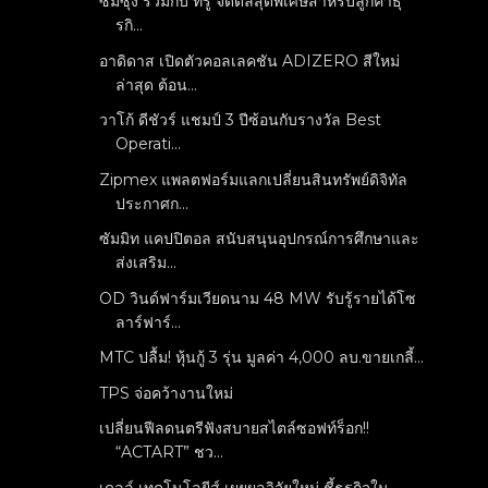
ซัมซุง ร่วมกับ ทรู จัดดีลสุดพิเศษสำหรับลูกค้าธุ
รกิ...
อาดิดาส เปิดตัวคอลเลคชัน ADIZERO สีใหม่
ล่าสุด ต้อน...
วาโก้ ดีชัวร์ แชมป์ 3 ปีซ้อนกับรางวัล Best
Operati...
Zipmex แพลตฟอร์มแลกเปลี่ยนสินทรัพย์ดิจิทัล
ประกาศก...
ซัมมิท แคปปิตอล สนับสนุนอุปกรณ์การศึกษาและ
ส่งเสริม...
OD วินด์ฟาร์มเวียดนาม 48 MW รับรู้รายได้โซ
ลาร์ฟาร์...
MTC ปลื้ม! หุ้นกู้ 3 รุ่น มูลค่า 4,000 ลบ.ขายเกลี้...
TPS จ่อคว้างานใหม่
เปลี่ยนฟีลดนตรีฟังสบายสไตล์ซอฟท์ร็อก!!
“ACTART” ชว...
เดลล์ เทคโนโลยีส์ เผยผลวิจัยใหม่ ชี้ธุรกิจใน