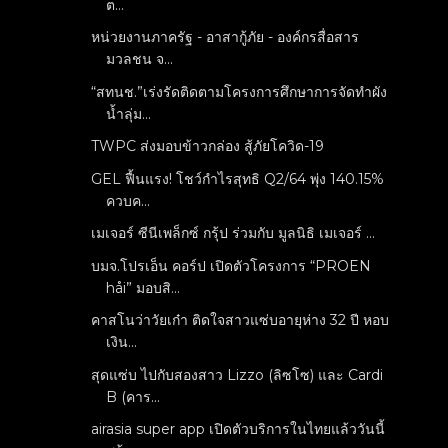
ต...
หน่วยงานภาครัฐ - อาสากู้ภัย - องค์กรสื่อสาร
มวลชน จ...
“สทนช.”เร่งรัดติดตามโครงการศึกษาการจัดทำผัง
น้ำลุ่ม...
TWPC ส่งมอบข้าวกล่อง สู้ภัยโควิด-19
GEL ฟื้นแรง! โชว์กำไรสุทธิ Q2/64 พุ่ง 140.15%
ควบค...
เมเจอร์ ซีนีเพล็กซ์ กรุ้ป ร่วมกับ มูลนิธิ เมเจอร์ ...
บมจ.โปรเอ็น คอร์ป เปิดตัวโครงการ “PROEN
håi” มอบสิ...
คาสโนว่าวัยเก๋า ติดใจสาวแซ่บอายุห่าง 32 ปี หอบ
เงิน...
สุดแซ่บ ไปกับสองสาว Lizzo (ลิซโซ) และ Cardi
B (คาร...
airasia super app เปิดตัวบริการในไทยแล้ววันนี้