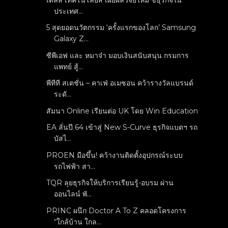
ประเทศ...
5 สุดยอดนวัตกรรม ‘ครั้งแรกของโลก’ Samsung
Galaxy Z...
ซีพีเอฟ และ หมาจ๋า มอบเงินสนับสนุน กรมการ
แพทย์ สู้...
พีทีที สเตชั่น – คาเฟ่ อเมซอน คว้ารางวัลแบรนด์
ระดั...
สัมนา Online เรียนต่อ UK โดย Win Education
EA ลั่นปี 64 เข้าสู่ New S-Curve ธุรกิจแบตฯ รถ
บัสไ...
PROEN มือขึ้น! คว้างานติดตั้งอุปกรณ์ระบบ
รถไฟฟ้า สา...
TQR ลุยธุรกิจให้บริการเรียนรู้-อบรม ผ่าน
ออนไลน์ พั...
PRINC ผนึก Doctor A To Z คลอดโครงการ
“ใกล้บ้าน ใกล...