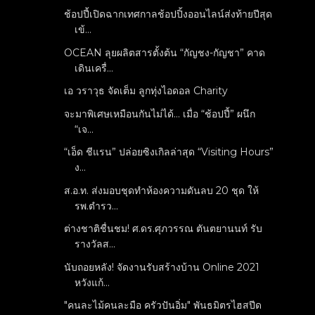
ช้อปปี้เปิดฉากเทศกาลช้อปปิ้งออนไลน์ส่งท้ายปีสุด
เข้...
OCEAN ลุยผลิตสารตั้งต้น “กัญชง-กัญชา” คาด
เดินเครื่...
เอ วราวุธ จัดเต็ม ลูกทุ่งไอดอล Charity
จะมาพิเศษเหมือนกันไม่ได้… เมื่อ “ช้อปปี้” ผนึก
“เจ...
“เอ็ด ชีแรน” ปล่อยซิงเกิลล่าสุด “Visiting Hours”
ง...
ส.อ.ท. ส่งมอบชุดทำห้องความดันลบ 20 ชุด ให้
รพ.ตำรว...
ต่างชาติชื่นชม! ศ.ดร.ศุภวรรณ ตันตยานนท์ รับ
รางวัลส...
นับถอยหลัง! จัดงานรับสร้างบ้าน Online 2021
หวังแก้...
"คนละไม้คนละมือ​ ครัวปันอิ่ม​" พันธมิตรไฮสปีด