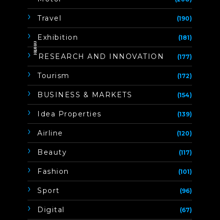
Travel
(190)
Exhibition
(181)
ิิีิิิิิRESEARCH AND INNOVATION
(177)
Tourism
(172)
BUSINESS & MARKETS
(154)
Idea Properties
(139)
Airline
(120)
Beauty
(117)
Fashion
(101)
Sport
(96)
Digital
(67)