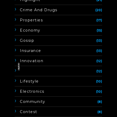
Crime And Drugs
(20)
Properties
(17)
Economy
(15)
Gossip
(13)
Insurance
(13)
Innovation
(12)
ิิีิิิิิ
(12)
Lifestyle
(10)
Electronics
(10)
Community
(8)
Contest
(8)