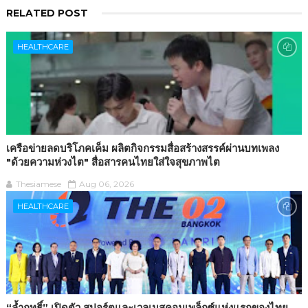
RELATED POST
HEALTHCARE
เครือข่ายลดบริโภคเค็ม ผลิตกิจกรรมสื่อสร้างสรรค์ผ่านบทเพลง
"ด้วยความห่วงไต" สื่อสารคนไทยใส่ใจสุขภาพไต
Thesiamese
Aug 06, 2026
HEALTHCARE
“ล้ำฤทธิ์” เปิดตัว สปอร์ตและเวลเนสคอมเพล็กซ์แห่งแรกของไทย