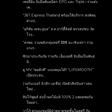
เพจอีจัน จับมือพันธมิตร EPG และ Triple i ร่วมส่ง
เต...
“J&T Express Thailand พร้อมให้บริการ ส่งพัสดุ
ต่างป...
“อภิชัย เตชะอุบล” ส.ส.ปาร์ตี้ลิสต์ พรรคปชป. งัด
โรง...
“สกพอ. รวมพลังกลุ่มสตรี อีอีซี ฉะเชิงเทรา ร่วม
แรงร...
ซิกน่าประกันภัย ร่วมกับ เอ็มเอสดี จับมือเป็นพันธ
มิ...
ดู MV “พอสักที” แบบหมุนได้!! “LIPSMOOTH”
เปิดประสบ...
(วอร์นเนอร์ มิวสิก เอเชีย) เปิดตัวศิลปินสาวคน
ใหม่ ...
ทิปโก้ฟูดส์ ส่งน้ำผลไม้แท้ 100% 2 แพลตฟอร์ม
ใหม่ล่า...
วาโก้ ครองแชมป์ผู้นำตลาดชุดชั้นในสตรี กับ