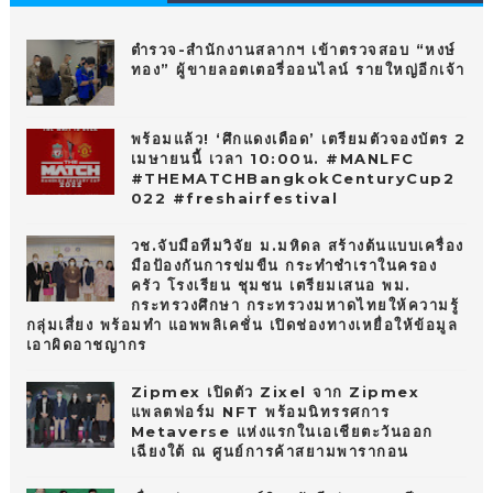
10
ตำรวจ-สำนักงานสลากฯ เข้าตรวจสอบ “หงษ์
ทอง” ผู้ขายลอตเตอรี่ออนไลน์ รายใหญ่อีกเจ้า
พร้อมแล้ว! ‘ศึกแดงเดือด’ เตรียมตัวจองบัตร 2
เมษายนนี้ เวลา 10:00น. #MANLFC
#THEMATCHBangkokCenturyCup2
022 #freshairfestival
วช.จับมือทีมวิจัย ม.มหิดล สร้างต้นแบบเครื่อง
มือป้องกันการข่มขืน กระทำชำเราในครอง
ครัว โรงเรียน ชุมชน เตรียมเสนอ พม.
กระทรวงศึกษา กระทรวงมหาดไทยให้ความรู้
กลุ่มเสี่ยง พร้อมทำ แอพพลิเคชั่น เปิดช่องทางเหยื่อให้ข้อมูล
เอาผิดอาชญากร
Zipmex เปิดตัว Zixel จาก Zipmex
แพลตฟอร์ม NFT พร้อมนิทรรศการ
Metaverse แห่งแรกในเอเชียตะวันออก
เฉียงใต้ ณ ศูนย์การค้าสยามพารากอน