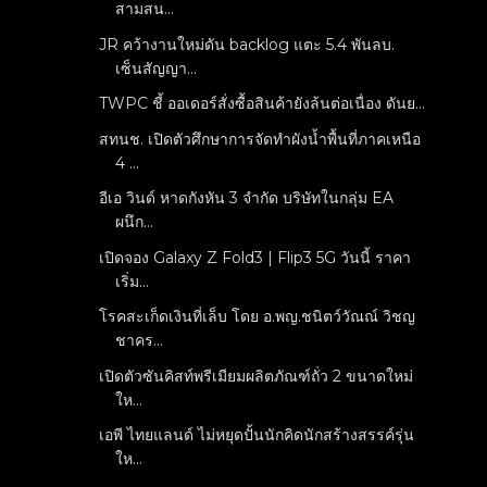
สามสน...
JR คว้างานใหม่ดัน backlog แตะ 5.4 พันลบ.
เซ็นสัญญา...
TWPC ชี้ ออเดอร์สั่งซื้อสินค้ายังล้นต่อเนื่อง ดันย...
สทนช. เปิดตัวศึกษาการจัดทำผังน้ำพื้นที่ภาคเหนือ
4 ...
อีเอ วินด์ หาดกังหัน 3 จำกัด บริษัทในกลุ่ม EA
ผนึก...
เปิดจอง Galaxy Z Fold3 | Flip3 5G วันนี้ ราคา
เริ่ม...
โรคสะเก็ดเงินที่เล็บ โดย อ.พญ.ชนิตว์วัณณ์ วิชญ
ชาคร...
เปิดตัวซันคิสท์พรีเมียมผลิตภัณฑ์ถั่ว 2 ขนาดใหม่
ให...
เอพี ไทยแลนด์ ไม่หยุดปั้นนักคิดนักสร้างสรรค์รุ่น
ให...