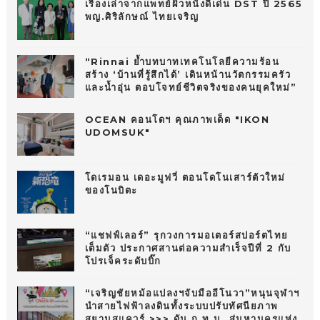
เรื่องเล่าจากแพทย์ผิวหนังดีเด่น DST ปี 2565
พญ.ศิริลักษณ์ ไทยเจริญ
“Rinnai ย้ำบทบาทเทคโนโลยีความร้อน
สร้าง ‘บ้านที่รู้สึกได้’ เดินหน้านวัตกรรมครัว
และน้ำอุ่น ตอบโจทย์ชีวิตจริงของคนยุคใหม่”
OCEAN คอนโดฯ คุณภาพเด็ด "IKON
UDOMSUK"
โดเรมอน เดอะมูฟวี่ ตอนโดโนเสาร์ตัวใหม่
ของโนบิตะ
“แชฟฟ์เลอร์” รุกวงการมอเตอร์สปอร์ตไทย
เต็มตัว ประกาศสานต่อความสำเร็จปีที่ 2 กับ
โปรเจ็คระดับบิ๊ก
“เจริญชัยหม้อแปลงฯจับมืออีโนวา”หนุนจุฬาฯ
นำสายไฟฟ้าลงดินทั้งระบบปรับทัศนียภาพ
สยามสแควร์ >>> ดัน ก.ท.ม. สู่มหานครแห่ง