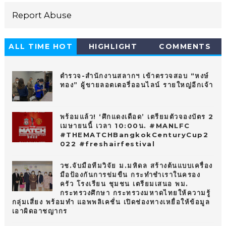
Report Abuse
ALL TIME HOT
HIGHLIGHT
COMMENTS
10
ตำรวจ-สำนักงานสลากฯ เข้าตรวจสอบ “หงษ์
ทอง” ผู้ขายลอตเตอรี่ออนไลน์ รายใหญ่อีกเจ้า
พร้อมแล้ว! ‘ศึกแดงเดือด’ เตรียมตัวจองบัตร 2
เมษายนนี้ เวลา 10:00น. #MANLFC
#THEMATCHBangkokCenturyCup2
022 #freshairfestival
วช.จับมือทีมวิจัย ม.มหิดล สร้างต้นแบบเครื่อง
มือป้องกันการข่มขืน กระทำชำเราในครอง
ครัว โรงเรียน ชุมชน เตรียมเสนอ พม.
กระทรวงศึกษา กระทรวงมหาดไทยให้ความรู้
กลุ่มเสี่ยง พร้อมทำ แอพพลิเคชั่น เปิดช่องทางเหยื่อให้ข้อมูล
เอาผิดอาชญากร