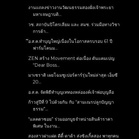
งานแถลงข่าวงานวัฒนธรรมสองฝั่งเจ้าพระยา
มหาเจษฎาบดิ...
วช. สถาบันปิโตรเลียม และ สมช. ร่วมมือทางวิชา
การด้า...
ึอ.ส.ค.ทำบุญใหญ่เนื่องในโอกาสครบรอบ 61 ปี
ฟาร์มโคนม...
ZEN สร้าง Movement ต่อเนื่อง ดันแคมเปญ
“Dear Boss...
มาเซราติ เผยโฉมซูเปอร์คาร์รุ่นใหม่ล่าสุด เอ็มซี
20...
อ.ส.ค. จัดพิธีทำบุญเททองหล่อองค์เจ้าพ่อบุญลือ
ก้าวสู่ปีที่ 9 ไปด้วยกัน กับ “สามเณรปลูกปัญญา
ธรรม”...
“แลคตาซอย” ร่วมออกบูธจำหน่ายสินค้าราคา
พิเศษ ในงาน...
สองสาวฝาแฝด ดีดี้-ดาด้า ส่งซิงเกิ้ลสอง พาทุกคน