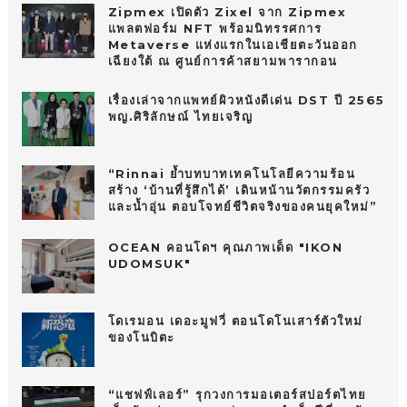
Zipmex เปิดตัว Zixel จาก Zipmex
แพลตฟอร์ม NFT พร้อมนิทรรศการ
Metaverse แห่งแรกในเอเชียตะวันออก
เฉียงใต้ ณ ศูนย์การค้าสยามพารากอน
เรื่องเล่าจากแพทย์ผิวหนังดีเด่น DST ปี 2565
พญ.ศิริลักษณ์ ไทยเจริญ
“Rinnai ย้ำบทบาทเทคโนโลยีความร้อน
สร้าง ‘บ้านที่รู้สึกได้’ เดินหน้านวัตกรรมครัว
และน้ำอุ่น ตอบโจทย์ชีวิตจริงของคนยุคใหม่”
OCEAN คอนโดฯ คุณภาพเด็ด "IKON
UDOMSUK"
โดเรมอน เดอะมูฟวี่ ตอนโดโนเสาร์ตัวใหม่
ของโนบิตะ
“แชฟฟ์เลอร์” รุกวงการมอเตอร์สปอร์ตไทย