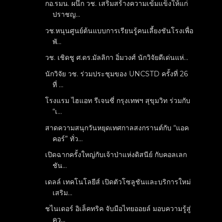
กอ.รมน. ผนึก วช. เสริมสร้างความเข้มแข็งให้แก่
ปราชญ...
วช.หนุนศูนย์ต้นแบบการเรียนรู้คนเลี้ยงชันโรงเพื่อ
พั...
วช. เชิดชู ศ.ดร.มัลลิกา อิ่มวงศ์ นักวิจัยดีเด่นแห่...
นักวิจัย วช. ร่วมประชุมของ UNCSTD ครั้งที่ 26
ที่ ...
โรงแรม ไฮแอท รีเจนซี่ กรุงเทพฯ สุขุมวิท ร่วมกับ
“เ...
สาดความสนุกวันหยุดเทศกาลสงกรานต์กับ “แอค
คอร์” ทั่ว...
เปิดฉากครั้งใหญ่กับเจ้าป่าแห่งดิสนีย์ กับคอลเลก
ชัน...
เดลล์ เทคโนโลยีส์ เปิดตัวโซลูชันและบริการใหม่
เสริม...
ชไนเดอร์ อิเล็คทริค จับมือไทยออยล์ มอบความรู้สู่
คว...