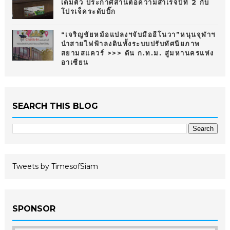
เต็มตัว ประกาศสานต่อความสำเร็จปีที่ 2 กับ
โปรเจ็คระดับบิ๊ก
“เจริญชัยหม้อแปลงฯจับมืออีโนวา”หนุนจุฬาฯ
นำสายไฟฟ้าลงดินทั้งระบบปรับทัศนียภาพ
สยามสแควร์ >>> ดัน ก.ท.ม. สู่มหานครแห่ง
อาเซียน
SEARCH THIS BLOG
Tweets by TimesofSiam
SPONSOR