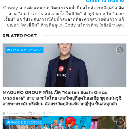
Older Article
Coway สานต่อแคมเปญวัฒนธรรมน้ำดื่มสไตล์เกาหลีสุดปัง จัด
งาน “Just Drink แล้วออกไปใช้ชีวิต” นำคู่รักสุดสวีท “บอย-
เจี๊ยบ” แชร์ประสบการณ์ดื่มน้ำสะอาดที่สะดวกสบายขั้นกว่า แก้
ปัญหา “คนขี้ลืม” ด้วยทีมดูแล Cody บริการด้วยใจถึงบ้านคุณ
RELATED POST
FOOD & BEVERAGE
MAGURO GROUP พร้อมเปิด “Kaiten Sushi Ginza
Onodera” สาขาแรกในไทย และใหญ่ที่สุดในเอเชีย ชูจุดเด่นซูชิ
สายพานระดับพรีเมียม คัดสรรวัตถุดิบแท้จากญี่ปุ่น ปั้นสดทุกคำ
Thesiamese
Aug 01, 2026
FOOD & BEVERAGE