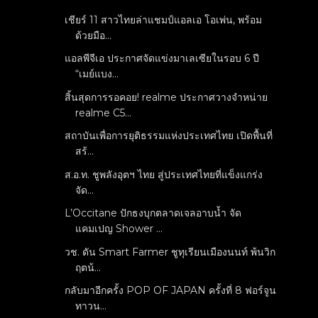
เชียร์ 11 สาวไทยล่าแชมป์แอลเอ โอเพ่น, พร้อม
ด้วยมือ...
แอลพีจีเอ ประกาศจัดแข่งมาเลเซียในรอบ 6 ปี
“เมย์แบง...
สิ้นสุดการรอคอย! realme ประกาศวางจำหน่าย
realme C5...
สถาบันเพื่อการยุติธรรมแห่งประเทศไทย เปิดพื้นที่
สร้...
ส.อ.ท. ชูพลังอุตฯ ไทย สู่ประเทศไทยที่แข็งแกร่ง
จัด...
L’Occitane ปักธงบุกตลาดเจลอาบน้ำ จัด
แคมเปญ Shower ...
วช. ดัน Smart Farmer ชูทุเรียนเมืองนนท์ พ้นวิก
ฤตน้...
กลับมาอีกครั้ง POP OF JAPAN ครั้งที่ 8 ฟอร์จูน
ทาวน...