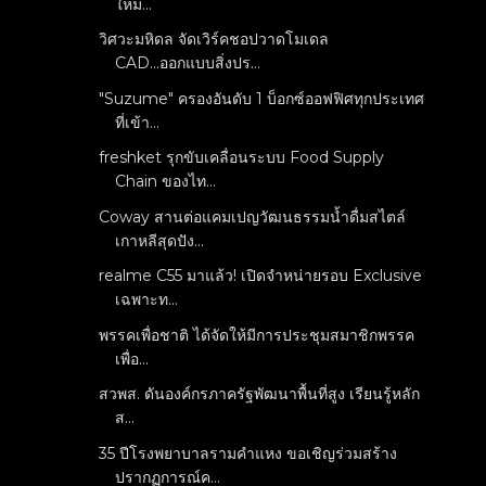
ใหม่...
วิศวะมหิดล จัดเวิร์คชอปวาดโมเดล
CAD...ออกแบบสิ่งปร...
"Suzume" ครองอันดับ 1 บ็อกซ์ออฟฟิศทุกประเทศ
ที่เข้า...
freshket รุกขับเคลื่อนระบบ Food Supply
Chain ของไท...
Coway สานต่อแคมเปญวัฒนธรรมน้ำดื่มสไตล์
เกาหลีสุดปัง...
realme C55 มาแล้ว! เปิดจำหน่ายรอบ Exclusive
เฉพาะท...
พรรคเพื่อชาติ ได้จัดให้มีการประชุมสมาชิกพรรค
เพื่อ...
สวพส. ดันองค์กรภาครัฐพัฒนาพื้นที่สูง เรียนรู้หลัก
ส...
35 ปีโรงพยาบาลรามคำแหง ขอเชิญร่วมสร้าง
ปรากฏการณ์ค...