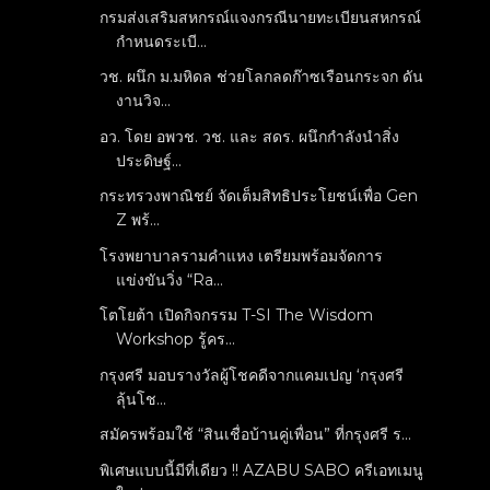
กรมส่งเสริมสหกรณ์แจงกรณีนายทะเบียนสหกรณ์
กำหนดระเบี...
วช. ผนึก ม.มหิดล ช่วยโลกลดก๊าซเรือนกระจก ดัน
งานวิจ...
อว. โดย อพวช. วช. และ สดร. ผนึกกำลังนำสิ่ง
ประดิษฐ์...
กระทรวงพาณิชย์ จัดเต็มสิทธิประโยชน์เพื่อ Gen
Z พร้...
โรงพยาบาลรามคำแหง เตรียมพร้อมจัดการ
แข่งขันวิ่ง “Ra...
โตโยต้า เปิดกิจกรรม T-SI The Wisdom
Workshop รู้คร...
กรุงศรี มอบรางวัลผู้โชคดีจากแคมเปญ ‘กรุงศรี
ลุ้นโช...
สมัครพร้อมใช้ “สินเชื่อบ้านคู่เพื่อน” ที่กรุงศรี ร...
พิเศษแบบนี้มีที่เดียว !! AZABU SABO ครีเอทเมนู