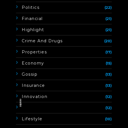
Politics
(22)
Financial
(21)
Highlight
(21)
Crime And Drugs
(20)
Properties
(17)
Economy
(15)
Gossip
(13)
Insurance
(13)
Innovation
(12)
ิิีิิิิิ
(12)
Lifestyle
(10)