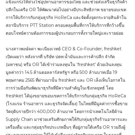
แข็งแกร่งให้ห่วงโซ่อุปทานอาหารของไทย และช่วยส่งเสริมธุรกิจค้า
ปลีกในเครือ OR ให้พัฒนาต่อไปอย่างมีประสิทธิภาพ ขยายขอบเขต
การให้บริการกับกลุ่มธุรกิจ HoReCa และจัดตั้งจุดกระจายสินค้าใน
สถานีบริการ PTT Station ครอบคลุมพื้นที่การให้บริการที่กว้างขึ้น
ตอบโจทย์ความต้องการของผู้ประกอบการทั้งรายใหญ่และรายย่อย
นางสาวพงษ์ลดา พะเนียงเวทย์ CEO & Co-Founder, freshket
เปิดเผยว่า หลังจากที่ บริษัท ปตท.น้ำมันและการค้าปลีก จำกัด
(มหาชน) หรือ OR ได้เข้าร่วมลงทุนใน ‘freshket’ ด้วยเงินลงทุน
มูลค่ากว่า 14.5 ล้านดอลลาร์สหรัฐฯ หรือ 500 ล้านบาทเมื่อ 19
พฤษภาคม 2565 ที่ผ่านมานั้น freshket และ OR เล็งเห็นโอกาสใน
การร่วมมือกันพัฒนาธุรกิจที่มีความสำคัญในเชิงกลยุทธ์ โดย
freshket ได้มุ่งขยายขอบเขตการให้บริการกับกลุ่มธุรกิจ HoReCa
(โรงแรม ร้านอาหาร และธุรกิจจัดเลี้ยง) ในไทยที่มีมูลค่าการซื้อขาย
วัตถุดิบรายปีกว่า 400,000 ล้านบาท โดยการนำเทคโนโลยีด้าน
Supply Chain มาช่วยเสริมศักยภาพให้กับกลุ่มธุรกิจร้านอาหารและ
เครื่องดื่ม และกลุ่มธุรกิจประเภทอื่นๆ ที่อยู่ภายใต้เครือ OR รวมถึงผู้