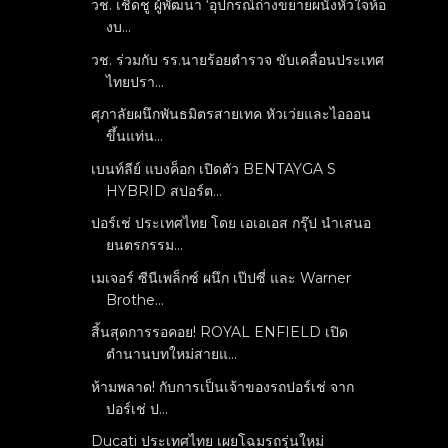
วช. เชิดชู ผู้พัฒนา ‘อุปกรณ์ถ่างขยายผนังหัวใจห้อ
งบ...
วช. ร่วมกับ รร.นายร้อยตำรวจ ขับเคลื่อนประเทศ
ไทยปรา...
ศุภาลัยผนึกพันธมิตรสายเทค หัวเว่ยและไอออน
ขึ้นแท่น...
เบนท์ลีย์ แบงค็อก เปิดตัว BENTAYGA S
HYBRID สปอร์ต...
ปอร์เช่ ประเทศไทย โดย เอเอเอส กรุ๊ป นำเสนอ
ยนตรกรรม...
เมเจอร์ ซีนีเพล็กซ์ ผนึก เป๊ปซี่ และ Warner
Brothe...
สิ้นสุดการรอคอย! ROYAL ENFIELD เปิด
ตำนานบทใหม่สายแ...
ห้ามพลาด! กับการเป็นเจ้าของรถปอร์เช่ จาก
ปอร์เช่ ป...
Ducati ประเทศไทย เผยโฉมรถรุ่นใหม่