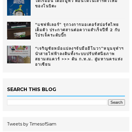
โดเรมอน เดอะมูฟวี่ ตอนโดโนเสาร์ตัวใหม่
ของโนบิตะ
“แชฟฟ์เลอร์” รุกวงการมอเตอร์สปอร์ตไทย
เต็มตัว ประกาศสานต่อความสำเร็จปีที่ 2 กับ
โปรเจ็คระดับบิ๊ก
“เจริญชัยหม้อแปลงฯจับมืออีโนวา”หนุนจุฬาฯ
นำสายไฟฟ้าลงดินทั้งระบบปรับทัศนียภาพ
สยามสแควร์ >>> ดัน ก.ท.ม. สู่มหานครแห่ง
อาเซียน
SEARCH THIS BLOG
Tweets by TimesofSiam