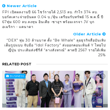
Newer Article
FPI เปิดผลงานปี 66 โชว์รายได้ 2,513 ลบ. กำไร 374 ลบ.
บอร์ดเคาะจ่ายปันผล 0.04 บ./หุ้น เตรียมรับทรัพย์ 15 พ.ค.นี้ ปี
67ทุ่ม 600 ลบ.ลงทุน อินเดีย -ซาอุฯ พร้อมเจรจา JV บุก
อเมริกา - แคนาดา
Older Article
“DEX” ทุ่ม 30 ล้านบาท ตั้ง “Be Whale” ลุยธุรกิจสื่อบันเทิง
เต็มรูปแบบ จับมือ “Idol Factory” ส่งออกคอนเท้นต์ Y ไทยไป
ญี่ปุ่น ประเดิมส่งซีรีส์ “ลางสังหรณ์” คาดปี 2567 รายได้เพิ่ม
25%
RELATED POST
BUSINESS