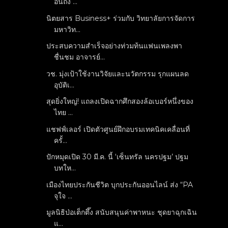
อีนถึง ...
นิตยสาร Business+ ร่วมกับ วิทยาลัยการจัดการ
มหาวิท...
ประสบความสำเร็จอย่างท่วมท้นแฟนเพลงพา
ชื่นชม อาจารย์...
วช. มุ่งเป้าใช้งานวิจัยและนวัตกรรม รุกแผนลด
อุบัติเ...
สุดยิ่งใหญ่! แถลงเปิดฉากศึกสองล้อเบอร์หนึ่งของ
ไทย ...
แชฟฟ์เลอร์ เปิดตัวศูนย์ฝึกอบรมเทคนิคเคลื่อนที่
ครั้...
ปักหมุดเปิด 30 มี.ค. นี้ ‘เซ็นทรัล นครปฐม’ ปฐม
บทให...
เมืองไทยประกันชีวิต บุกประกันออนไลน์ ส่ง “PA
จุใจ ...
มูลนิธิป่อเต็กตึ๊ง สนับสนุนค่าพาหนะ ชุดยาฉุกเฉิน
แ...