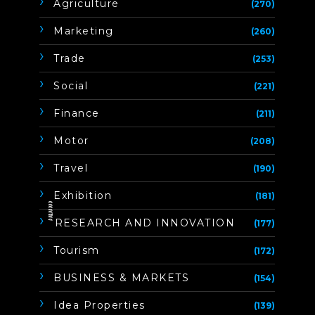
Agriculture
(270)
Marketing
(260)
Trade
(253)
Social
(221)
Finance
(211)
Motor
(208)
Travel
(190)
Exhibition
(181)
ิิีิิิิิRESEARCH AND INNOVATION
(177)
Tourism
(172)
BUSINESS & MARKETS
(154)
Idea Properties
(139)