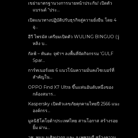
เขย่ามาตรฐานวงการนายหน้าประกัน! เปิดตัว
แบรนด์ “ประ...
เปิดแนวทางปฏิบัติปรับธุรกิจสู่ความยั่งยืน โดย 4
อุ...
อีวี ไพรมัส เตรียมเปิดตัว WULING BINGUO (วู่
หลิง บ...
กัลฟ์ – ทันตะ จุฬาฯ ลงพื้นที่จัดกิจกรรม ‘GULF
Spar...
การ์ทเนอร์เผย 6 แนวโน้มความมั่นคงไซเบอร์ที่
สำคัญใน...
OPPO Find X7 Ultra ขึ้นแท่นอันดับหนึ่งของ
กล้องสมาร...
Kaspersky เปิดตัวเลขภัยคุกคามไทยปี 2566 แนะ
องค์กรร...
มูลนิธิโตโยต้าประเทศไทย สานโอกาส สร้างรอย
ยิ้ม ผ่าน...
วช. หนุน ม.ศิลปากร และ จ.เพชรบุรี สร้างความ