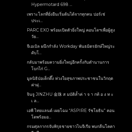
Hypermotard 698 ...
เพราะโลกที่ยั่งยืนเริ่มต้นได้จากทุกคน ปอร์เช่
ประเ...
PARC EXO พร้อมเปิดตัวยิ่งใหญ่ คอนโดฯเพื่อผู้สูง
วัย...
จีเอเบิล ผนึกกำลัง Workday พันธมิตรยักษ์ใหญ่ระ
ดับโ...
กลับมาพร้อมความยิ่งใหญ่อีกครั้งกับตำนานการ
โบกไก่ G...
มูลนิธิป่อเต็กตึ๊ง ห่วงใยสุขภาพประชาชนในวิกฤต
ค่าฝุ...
จินจู JINZHU 金珠 ส มบัติล้ำค่ า จ า กท้ อ ง ท ะ
เ ล...
เอพี ไทยแลนด์ เผยโฉม “ASPIRE รัชโยธิน” คอน
โดพร้อมอ...
กรมศุลกากรจับพิรุธชายชาวไนจีเรีย พบกลืนโคคา