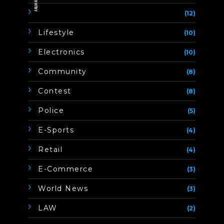
ิิีิิิิิ
(12)
Lifestyle
(10)
Electronics
(10)
Community
(8)
Contest
(8)
Police
(5)
E-Sports
(4)
Retail
(4)
E-Commerce
(3)
World News
(3)
LAW
(2)