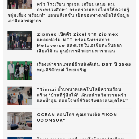
ครัว โรงเรียน ชุมชน เตรียมเสนอ พม.
กระทรวงศึกษา กระทรวงมหาดไทยให้ความรู้
กลุ่มเสี่ยง พร้อมทำ แอพพลิเคชั่น เปิดช่องทางเหยื่อให้ข้อมูล
เอาผิดอาชญากร
Zipmex เปิดตัว Zixel จาก Zipmex
แพลตฟอร์ม NFT พร้อมนิทรรศการ
Metaverse แห่งแรกในเอเชียตะวันออก
เฉียงใต้ ณ ศูนย์การค้าสยามพารากอน
เรื่องเล่าจากแพทย์ผิวหนังดีเด่น DST ปี 2565
พญ.ศิริลักษณ์ ไทยเจริญ
“Rinnai ย้ำบทบาทเทคโนโลยีความร้อน
สร้าง ‘บ้านที่รู้สึกได้’ เดินหน้านวัตกรรมครัว
และน้ำอุ่น ตอบโจทย์ชีวิตจริงของคนยุคใหม่”
OCEAN คอนโดฯ คุณภาพเด็ด "IKON
UDOMSUK"