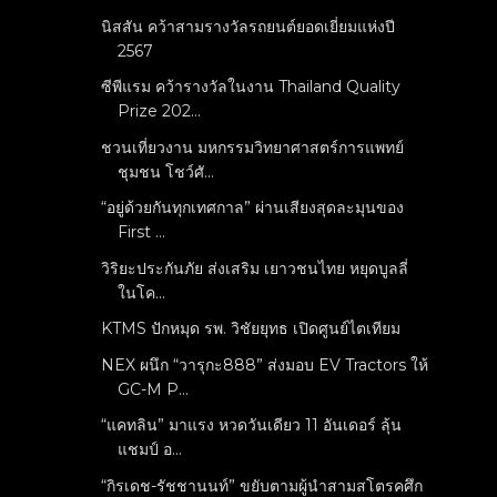
นิสสัน คว้าสามรางวัลรถยนต์ยอดเยี่ยมแห่งปี
2567
ซีพีแรม คว้ารางวัลในงาน Thailand Quality
Prize 202...
ชวนเที่ยวงาน มหกรรมวิทยาศาสตร์การแพทย์
ชุมชน โชว์ศั...
“อยู่ด้วยกันทุกเทศกาล” ผ่านเสียงสุดละมุนของ
First ...
วิริยะประกันภัย ส่งเสริม เยาวชนไทย หยุดบูลลี่
ในโค...
KTMS ปักหมุด รพ. วิชัยยุทธ เปิดศูนย์ไตเทียม
NEX ผนึก “วารุกะ888” ส่งมอบ EV Tractors ให้
GC-M P...
“แคทลิน” มาแรง หวดวันเดียว 11 อันเดอร์ ลุ้น
แชมป์ อ...
“กิรเดช-รัชชานนท์” ขยับตามผู้นำสามสโตรคศึก