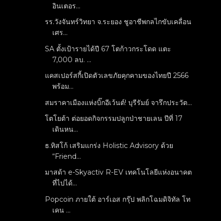
อินเตอร...
รร.วังจันทร์วิทยา จ.ระยอง ชูอาชีพกลไกขับเคลื่อน
เศร...
SA ตั้งเป้ารายได้ปี 67 โตก้าวกระโดด แตะ
7,000 ลบ. ...
แคสเปอร์สกี้เปิดตัวเลขภัยคุกคามของไทยปี 2566
พร้อม...
สมราคาเมืองแห่งบิ๊กอีเว้นต์! บุรีรัมย์ จารึกประวัต...
โตโยต้า ต่อยอดกิจกรรมปลูกป่าชายเลน ปีที่ 17
เดินหน...
ธ.ทิสโก้ เสริมแกร่ง Holistic Advisory ด้วย
“Friend...
มาสด้า e-Skyactiv R-EV เทคโนโลยีแห่งอนาคต
ที่ไปได้...
Popcoin ภายใต้ อาร์เอส กรุ๊ป พลิกโฉมดิจิทัล โท
เคน ...