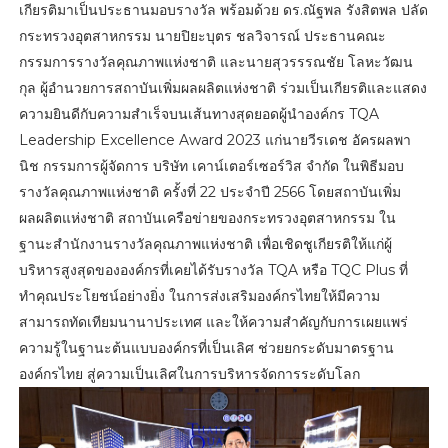
เกียรติมาเป็นประธานมอบรางวัล พร้อมด้วย ดร.ณัฐพล รังสิตพล ปลัด
กระทรวงอุตสาหกรรม นายปิยะบุตร ชลวิจารณ์ ประธานคณะ
กรรมการรางวัลคุณภาพแห่งชาติ และนายสุวรรรณชัย โลหะวัฒน
กุล ผู้อำนวยการสถาบันเพิ่มผลผลิตแห่งชาติ ร่วมเป็นเกียรติและแสดง
ความยินดีกับความสำเร็จบนเส้นทางสุดยอดผู้นำองค์กร TQA
Leadership Excellence Award 2023 แก่นายวีรเดช อัครผลพา
นิช กรรมการผู้จัดการ บริษัท เคาน์เตอร์เซอร์วิส จำกัด ในพิธีมอบ
รางวัลคุณภาพแห่งชาติ ครั้งที่ 22 ประจำปี 2566 โดยสถาบันเพิ่ม
ผลผลิตแห่งชาติ สถาบันเครือข่ายของกระทรวงอุตสาหกรรม ใน
ฐานะสำนักงานรางวัลคุณภาพแห่งชาติ เพื่อเชิดชูเกียรติให้แก่ผู้
บริหารสูงสุดขององค์กรที่เคยได้รับรางวัล TQA หรือ TQC Plus ที่
ทำคุณประโยชน์อย่างยิ่ง ในการส่งเสริมองค์กรไทยให้มีความ
สามารถทัดเทียมนานาประเทศ และให้ความสำคัญกับการเผยแพร่
ความรู้ในฐานะต้นแบบองค์กรที่เป็นเลิศ ช่วยยกระดับมาตรฐาน
องค์กรไทย สู่ความเป็นเลิศในการบริหารจัดการระดับโลก