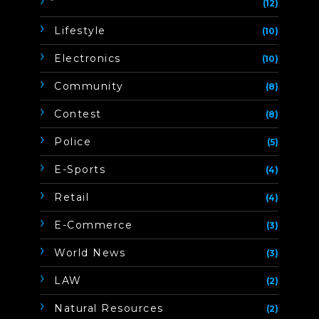
ิิีิิิิิ
(12)
Lifestyle
(10)
Electronics
(10)
Community
(8)
Contest
(8)
Police
(5)
E-Sports
(4)
Retail
(4)
E-Commerce
(3)
World News
(3)
LAW
(2)
Natural Resources
(2)