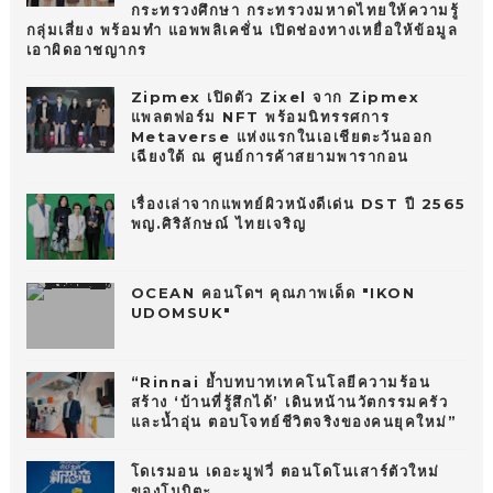
กระทรวงศึกษา กระทรวงมหาดไทยให้ความรู้
กลุ่มเสี่ยง พร้อมทำ แอพพลิเคชั่น เปิดช่องทางเหยื่อให้ข้อมูล
เอาผิดอาชญากร
Zipmex เปิดตัว Zixel จาก Zipmex
แพลตฟอร์ม NFT พร้อมนิทรรศการ
Metaverse แห่งแรกในเอเชียตะวันออก
เฉียงใต้ ณ ศูนย์การค้าสยามพารากอน
เรื่องเล่าจากแพทย์ผิวหนังดีเด่น DST ปี 2565
พญ.ศิริลักษณ์ ไทยเจริญ
OCEAN คอนโดฯ คุณภาพเด็ด "IKON
UDOMSUK"
“Rinnai ย้ำบทบาทเทคโนโลยีความร้อน
สร้าง ‘บ้านที่รู้สึกได้’ เดินหน้านวัตกรรมครัว
และน้ำอุ่น ตอบโจทย์ชีวิตจริงของคนยุคใหม่”
โดเรมอน เดอะมูฟวี่ ตอนโดโนเสาร์ตัวใหม่
ของโนบิตะ