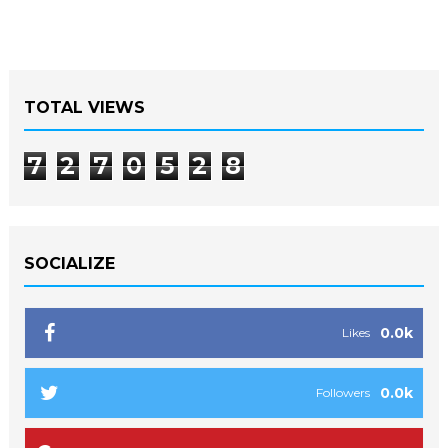
TOTAL VIEWS
7
2
7
0
5
2
8
SOCIALIZE
0.0k
Likes
0.0k
Followers