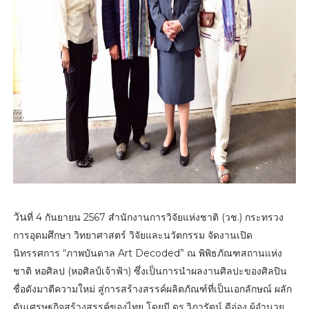
วัน
ที่ 4 กันยายน 2567 สำนักงานการวิจัยแห่งชาติ (วช.) กระทรวง
การอุดมศึกษา วิทยาศาสตร์ วิจัยและนวัตกรรม จัดงานเปิด
นิทรรศการ “ภาพบันดาล Art Decoded” ณ พิพิธภัณฑสถานแห่ง
ชาติ หอศิลป (หอศิลป์เจ้าฟ้า) ซึ่งเป็นการนำผลงานศิลปะของศิลปิน
ชื่อดังมาตีความใหม่ สู่การสร้างสรรค์ผลิตภัณฑ์ที่เป็นเอกลักษณ์ ผลัก
ดันเศรษฐกิจสร้างสรรค์ของไทย โดยมี ดร.วิภารัตน์ ดีอ่อง ผู้อำนวย