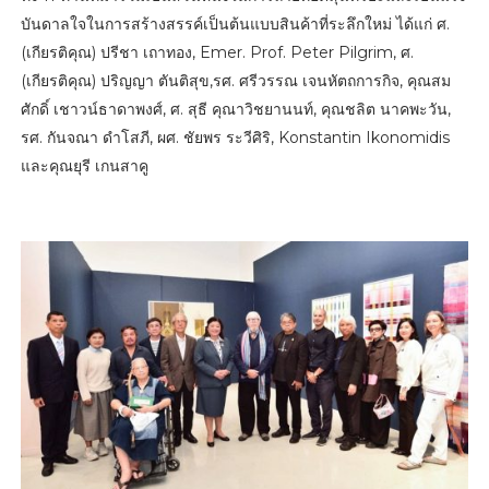
บันดาลใจในการสร้างสรรค์เป็นต้นแบบสินค้าที่ระลึกใหม่ ได้แก่ ศ.
(เกียรติคุณ) ปรีชา เถาทอง, Emer. Prof. Peter Pilgrim, ศ.
(เกียรติคุณ) ปริญญา ตันติสุข,รศ. ศรีวรรณ เจนหัตถการกิจ, คุณสม
ศักดิ์ เชาวน์ธาดาพงศ์, ศ. สุธี คุณาวิชยานนท์, คุณชลิต นาคพะวัน,
รศ. กันจณา ดำโสภี, ผศ. ชัยพร ระวีศิริ, Konstantin Ikonomidis
และคุณยุรี เกนสาคู