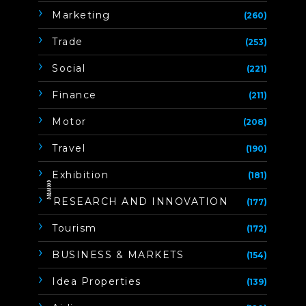
Marketing
(260)
Trade
(253)
Social
(221)
Finance
(211)
Motor
(208)
Travel
(190)
Exhibition
(181)
ิิีิิิิิRESEARCH AND INNOVATION
(177)
Tourism
(172)
BUSINESS & MARKETS
(154)
Idea Properties
(139)