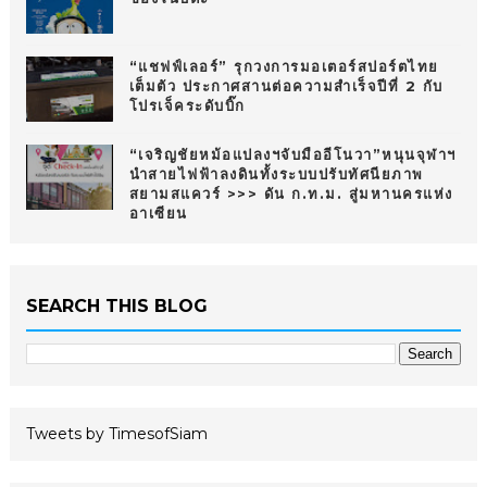
“แชฟฟ์เลอร์” รุกวงการมอเตอร์สปอร์ตไทย
เต็มตัว ประกาศสานต่อความสำเร็จปีที่ 2 กับ
โปรเจ็คระดับบิ๊ก
“เจริญชัยหม้อแปลงฯจับมืออีโนวา”หนุนจุฬาฯ
นำสายไฟฟ้าลงดินทั้งระบบปรับทัศนียภาพ
สยามสแควร์ >>> ดัน ก.ท.ม. สู่มหานครแห่ง
อาเซียน
SEARCH THIS BLOG
Tweets by TimesofSiam