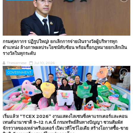
กรมศุลกากร ปฏิรูปใหญ่! ยกเลิกการจ่ายเงินรางวัลผู้บริหารทุก
ตำแหน่ง ล้างภาพผลประโยชน์ทับซ้อน พร้อมรื้อกฎหมายยกเลิกเงิน
รางวัลในทุกระดับ
Thesiamese
Jul 10, 2026
GOVERNMENT
เริ่มแล้ว! “TCEX 2026” งานแสดงไลเซนซิ่งคาแรกเตอร์และคอน
เทนต์นานาชาติ 9–12 ก.ค.นี้ กรมทรัพย์สินทางปัญญา ชวนสัมผัส
จักรวาลของเหล่าครีเอเตอร์ เปิดเวทีโชว์ไอเดีย สร้างโอกาสซื้อ-ขาย