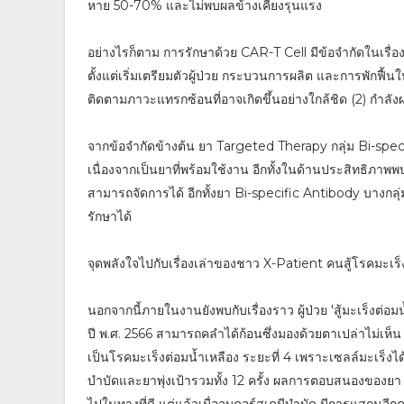
หาย 50-70% และไม่พบผลข้างเคียงรุนแรง
อย่างไรก็ตาม การรักษาด้วย CAR-T Cell มีข้อจำกัดในเรื่อง
ตั้งแต่เริ่มเตรียมตัวผู้ป่วย กระบวนการผลิต และการพักฟ
ติดตามภาวะแทรกซ้อนที่อาจเกิดขึ้นอย่างใกล้ชิด (2) กำลัง
จากข้อจำกัดข้างต้น ยา Targeted Therapy กลุ่ม Bi-spec
เนื่องจากเป็นยาที่พร้อมใช้งาน อีกทั้งในด้านประสิทธิ
สามารถจัดการได้ อีกทั้งยา Bi-specific Antibody บางก
รักษาได้
จุดพลังใจไปกับเรื่องเล่าของชาว X-Patient คนสู้โรคมะเร็
นอกจากนี้ภายในงานยังพบกับเรื่องราว ผู้ป่วย 'สู้มะเร็งต่อมน
ปี พ.ศ. 2566 สามารถคลำได้ก้อนซึ่งมองด้วยตาเปล่าไม่เ
เป็นโรคมะเร็งต่อมน้ำเหลือง ระยะที่ 4 เพราะเซลล์มะเร็งไ
บำบัดและยาพุ่งเป้ารวมทั้ง 12 ครั้ง ผลการตอบสนองของยา
ไปในทางที่ดี แต่แล้วเมื่อจบคอร์สเคมีบำบัด มีการแสกนอีกครั