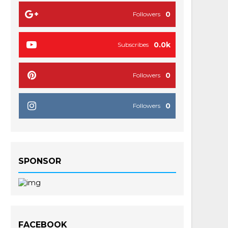
0
Followers
0.0k
Subscribes
0
Followers
0
Followers
SPONSOR
FACEBOOK