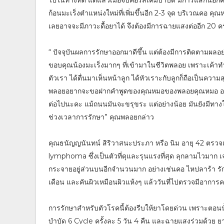
ก้อนมะเร็งตำแหน่งใหม่ที่เพิ่มขึ้นอีก 2-3 จุด บริเวณคอ
เลยอาจจะมีภาวะดื้อยาได้ จึงต้องมีการฉายแสงต่ออีก 20 ครั้
“ ปัจจุบันผลการรักษาออกมาดีขึ้น แต่ต้องมีการติดตามผลอย่
ขอบคุณน้องมะเร็งมากๆ ที่เข้ามาในชีวิตพลอย เพราะเค้าทำให
ตัวเรา ได้ตื่นมาเห็นหน้าลูก ได้หัวเราะกับลูกก็ถือเป็นความ
พลอยอยากจะขอฝากคำพูดของคุณหมอของพลอยคุณหมอ อาจรบ ค
ต่อไปนะคะ แม้ถนนมันจะขรุขระ แต่อย่างน้อย มันยังมีทางใ
ช่วงเวลาการรักษา” คุณพลอยกล่าว
คุณธนัญญนันทน์ สิริวาสนะประภา หรือ นิม อายุ 42 ตรวจ
lymphoma ซึ่งเป็นตัวที่ดุและรุนแรงที่สุด ลุกลามไวมาก เ
กระจายอยู่ส่วนบนอีกจำนวนมาก อย่างเช่นคอ ไหปลาร้า รักแร
เดือน และคันผิวเหมือนผิวแห้งๆ แล้ววันที่ไปตรวจมีอากา
การรักษาสำหรับตัวโรคนี้ต้องรีบให้ยาโดยด่วน เพราะตอนนั
บำบัด 6 Cycle ครั้งละ 5 วัน 4 คืน และฉายแสงร่วมด้วย ยา