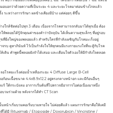
 คุณหมอบอกว่าด้วยความที่เป็นระยะ 4 และระยะโรคมาค่อนข้างไกลแล้ว
ง ระหว่างการรักษา ผลข้างเคียงมีบ้าง แต่ค่อยๆ ดีขึ้น
างใกล้ชิดต่อไปทุก 3 เดือน เนื่องจากโรคสามารถกลับมาได้ทุกเมื่อ ต้อง
้พลอยได้รู้จักคุณค่าของคำว่าปัจจุบัน ได้เห็นความสุขเล็กๆ ที่อยู่รอบ
สุขที่ยิ่งใหญ่ของพลอยแล้ว สำหรับใครที่กำลังเผชิญกับโรคมะเร็งอยู่
ูหาภินันท์ ไว้เป็นกำลังใจให้ทุกคนมีแรงกายแรงใจที่จะสู้กับโรค
ห้เดิน คำพูดนี้พลอยยังจำได้เสมอ และเตือนใจตัวเองให้มีกำลังใจตลอด
เจอโรคมะเร็งต่อมน้ำเหลืองระยะ 4 Diffuse Large B-Cell
จอก้อนเนื้อขนาด 4.4x8.9x12.2 อยู่ตรงกลางหน้าอก และมีก้อนอื่นๆ
้ ใต้กระบังลม อาการเริ่มต้นที่ไปตรวจมีอาการไอต่อเนื่องมาหนึ่ง
รคอบวมร่วมด้วย หลังจากได้ทำ CT Scan
้นหน้าเริ่มบวมคอเริ่มบวมหายใจ ไม่ค่อยดีแล้ว แผนการรักษาคือให้เคมี
ที่ได้มี Rituximab / Etoposide / Doxorubicin / Vincristine /