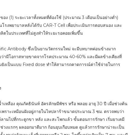
ของ (1) ระยะเวลาทั้งหมดที่ต้องใช้ (ประมาณ 3 เดือนเป็นอย่างต่ำ)
ื้นในโรงพยาบาลหลังได้รับ CAR-T Cell เพื่อประเมินการตอบสนอง และ
ผลิตในประเทศที่ไม่สูงทำให้ระยะรอคอยเพิ่มขึ้น
ific Antibody ซึ่งเป็นยานวัตกรรมใหม่ จะมีบทบาทค่อนข้างมาก
ภาพพบว่ามีโอกาสหายขาดจากโรคประมาณ 40-60% และมีผลข้างเคียงที่
ลุ่มยังเป็นแบบ Fixed dose ทำให้สามารถคาดการณ์ค่าใช้จ่ายในการ
ง
้ำเหลือง คุณภัคธินันท์ อัครลักษมีพัชร หรือ พลอย อายุ 30 ปี เมื่อช่วงต้น
ห็น เพราะเหมือนฝังอยู่ภายในไหปลาร้าขนาดประมาณ 3 ซม. ตรวจพบว่า
ด้ลามไปที่กระดูกขา หลัง และสะโพกแล้ว ขั้นตอนการรักษา เริ่มยาเคมี
 ช่วงแรกๆ ผลออกมาดีมาก ก้อนยุบเกือบหมด ดูแล้วการรักษาน่าจะเป็น
้ง พบว่าก้อนมะเร็งที่เคยยุบเหลือ 2 ซม. โตขึ้นกว่าเดิมเป็น 7 ซม. และมี