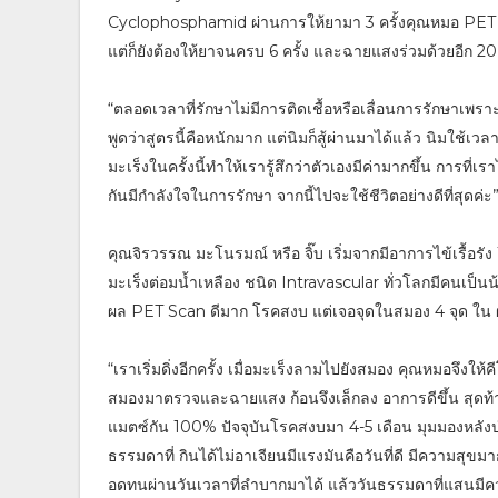
Cyclophosphamid ผ่านการให้ยามา 3 ครั้งคุณหมอ PET S
แต่ก็ยังต้องให้ยาจนครบ 6 ครั้ง และฉายแสงร่วมด้วยอีก 20 
“ตลอดเวลาที่รักษาไม่มีการติดเชื้อหรือเลื่อนการรักษาเพราะ
พูดว่าสูตรนี้คือหนักมาก แต่นิมก็สู้ผ่านมาได้แล้ว นิมใช้
มะเร็งในครั้งนี้ทำให้เรารู้สึกว่าตัวเองมีค่ามากขึ้น การที
กันมีกำลังใจในการรักษา จากนี้ไปจะใช้ชีวิตอย่างดีที่สุดค่ะ
คุณจิรวรรณ มะโนรมณ์ หรือ จิ๊บ เริ่มจากมีอาการไข้เรื้อ
มะเร็งต่อมน้ำเหลือง ชนิด Intravascular ทั่วโลกมีคนเป็
ผล PET Scan ดีมาก โรคสงบ แต่เจอจุดในสมอง 4 จุด ใน
“เราเริ่มดิ่งอีกครั้ง เมื่อมะเร็งลามไปยังสมอง คุณหมอจึงให
สมองมาตรวจและฉายแสง ก้อนจึงเล็กลง อาการดีขึ้น สุดท้าย
แมตซ์กัน 100% ปัจจุบันโรคสงบมา 4-5 เดือน มุมมองหลังป่ว
ธรรมดาที่ กินได้ไม่อาเจียนมีแรงมันคือวันที่ดี มีความสุขม
อดทนผ่านวันเวลาที่ลำบากมาได้ แล้ววันธรรมดาที่แสนมีคว