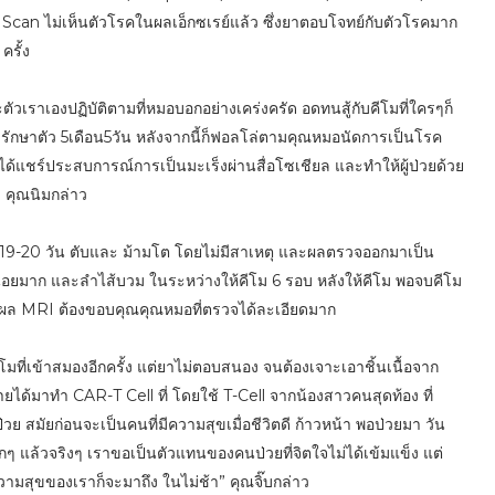
can ไม่เห็นตัวโรคในผลเอ็กซเรย์แล้ว ซึ่งยาตอบโจทย์กับตัวโรคมาก
ครั้ง
ตัวเราเองปฏิบัติตามที่หมอบอกอย่างเคร่งครัด อดทนสู้กับคีโมที่ใครๆก็
เวลารักษาตัว 5เดือน5วัน หลังจากนี้ก็ฟอลโล่ตามคุณหมอนัดการเป็นโรค
่เราได้แชร์ประสบการณ์การเป็นมะเร็งผ่านสื่อโซเชียล และทำให้ผู้ป่วยด้วย
” คุณนิมกล่าว
รัง 19-20 วัน ตับและ ม้ามโต โดยไม่มีสาเหตุ และผลตรวจออกมาเป็น
นน้อยมาก และลำไส้บวม ในระหว่างให้คีโม 6 รอบ หลังให้คีโม พอจบคีโม
 ผล MRI ต้องขอบคุณคุณหมอที่ตรวจได้ละเอียดมาก
้คีโมที่เข้าสมองอีกครั้ง แต่ยาไม่ตอบสนอง จนต้องเจาะเอาชิ้นเนื้อจาก
ได้มาทำ CAR-T Cell ที่ โดยใช้ T-Cell จากน้องสาวคนสุดท้อง ที่
ย สมัยก่อนจะเป็นคนที่มีความสุขเมื่อชีวิตดี ก้าวหน้า พอป่วยมา วัน
ากๆ แล้วจริงๆ เราขอเป็นตัวแทนของคนป่วยที่จิตใจไม่ได้เข้มแข็ง แต่
ามสุขของเราก็จะมาถึง ในไม่ช้า” คุณจิ๊บกล่าว