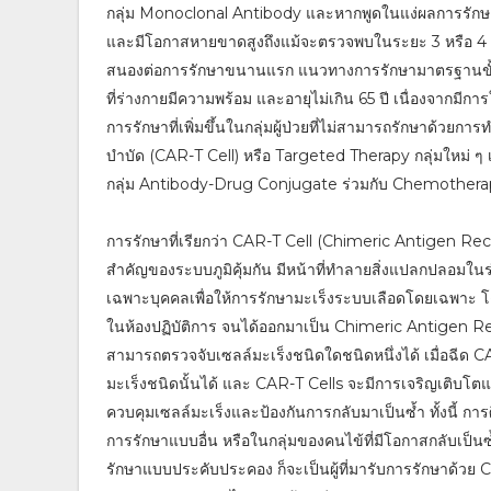
กลุ่ม Monoclonal Antibody และหากพูดในแง่ผลการรักษา โ
และมีโอกาสหายขาดสูงถึงแม้จะตรวจพบในระยะ 3 หรือ 4 อย
สนองต่อการรักษาขนานแรก แนวทางการรักษามาตรฐานขั้นถัดไ
ที่ร่างกายมีความพร้อม และอายุไม่เกิน 65 ปี เนื่องจากมีก
การรักษาที่เพิ่มขึ้นในกลุ่มผู้ป่วยที่ไม่สามารถรักษาด้วยกา
บำบัด (CAR-T Cell) หรือ Targeted Therapy กลุ่มใหม่ ๆ 
กลุ่ม Antibody-Drug Conjugate ร่วมกับ Chemotherapy 
การรักษาที่เรียกว่า CAR-T Cell (Chimeric Antigen Recept
สำคัญของระบบภูมิคุ้มกัน มีหน้าที่ทำลายสิ่งแปลกปลอมในร่
เฉพาะบุคคลเพื่อให้การรักษามะเร็งระบบเลือดโดยเฉพาะ โดย
ในห้องปฏิบัติการ จนได้ออกมาเป็น Chimeric Antigen Rec
สามารถตรวจจับเซลล์มะเร็งชนิดใดชนิดหนึ่งได้ เมื่อฉีด C
มะเร็งชนิดนั้นได้ และ CAR-T Cells จะมีการเจริญเติบโตแ
ควบคุมเซลล์มะเร็งและป้องกันการกลับมาเป็นซ้ำ ทั้งนี้ กา
การรักษาแบบอื่น หรือในกลุ่มของคนไข้ที่มีโอกาสกลับเป็
รักษาแบบประคับประคอง ก็จะเป็นผู้ที่มารับการรักษาด้วย C