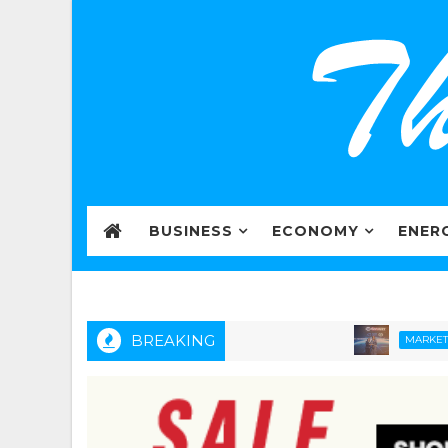
BUSINESS
ECONOMY
ENER
BREAKING
ไ
MARKETING