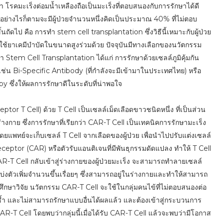
รคมะเร็งต่อมน้ำเหลืองถือเป็นมะเร็งที่ตอบสนองกับการรักษาได้ดี
่างไรก็ตามจะมีผู้ป่วยจำนวนหนึ่งคิดเป็นประมาณ 40% ที่ไม่ตอบ
ป คือ การทํา stem cell transplantation ซึ่งวิธีนี้เหมาะกับผู้ป่วย
ารใช้ยาเคมีบําบัดในขนาดสูงร่วมด้วย ปัจจุบันมีทางเลือกของนวัตกรรม
รทำ Stem Cell Transplantation ได้แก่ การรักษาด้วยเซลล์ภูมิคุ้มกัน
เช่น Bi-Specific Antibody (ที่กำลังจะมีเข้ามาในประเทศไทย) หรือ
ซึ่งให้ผลการรักษาดีในระดับที่น่าพอใจ
or T Cell) ด้วย T Cell เป็นเซลล์เม็ดเลือดขาวชนิดหนึ่ง ที่เป็นส่วน
างกาย ซึ่งการรักษาที่เรียกว่า CAR-T Cell เป็นเทคนิคการรักษามะเร็ง
แพทย์จะเก็บเซลล์ T Cell จากเลือดของผู้ป่วย เพื่อนำไปปรับแต่งเซลล์
eptor (CAR) หรือตัวรับแอนติเจนที่มีพันธุกรรมดัดแปลง ทำให้ T Cell
AR-T Cell กลับเข้าสู่ร่างกายของผู้ป่วยมะเร็ง จะสามารถทำลายเซลล์
บ่งตัวเพิ่มจำนวนขึ้นเรื่อยๆ ซึ่งสามารถอยู่ในร่างกายและทำให้สามารถ
รศึกษาวิจัย นวัตกรรม CAR-T Cell จะใช้ในกลุ่มคนไข้ที่ไม่ตอบสนองต่อ
นซ้ำ และไม่สามารถรักษาแบบอื่นได้ผลแล้ว และต้องเข้าสู่กระบวนการ
AR-T Cell โดยพบว่ากลุ่มนี้เมื่อได้รับ CAR-T Cell แล้วจะพบว่ามีโอกาส