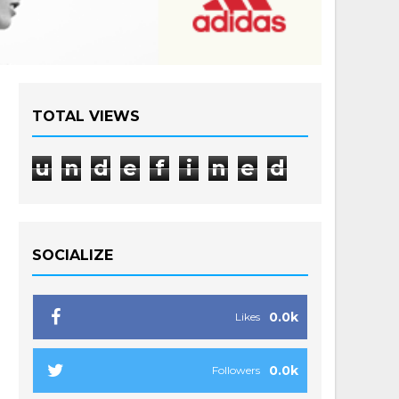
TOTAL VIEWS
u
n
d
e
f
i
n
e
d
SOCIALIZE
0.0k
Likes
0.0k
Followers