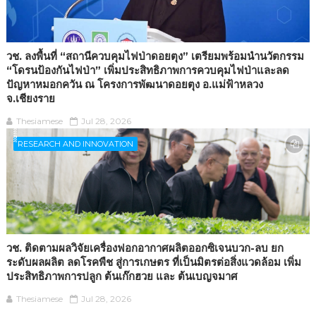
วช. ลงพื้นที่ “สถานีควบคุมไฟป่าดอยตุง” เตรียมพร้อมนำนวัตกรรม
“โดรนป้องกันไฟป่า” เพิ่มประสิทธิภาพการควบคุมไฟป่าและลด
ปัญหาหมอกควัน ณ โครงการพัฒนาดอยตุง อ.แม่ฟ้าหลวง
จ.เชียงราย
Thesiamese
Jul 28, 2026
ิิีิิิิิRESEARCH AND INNOVATION
วช. ติดตามผลวิจัยเครื่องฟอกอากาศผลิตออกซิเจนบวก-ลบ ยก
ระดับผลผลิต ลดโรคพืช สู่การเกษตร ที่เป็นมิตรต่อสิ่งแวดล้อม เพิ่ม
ประสิทธิภาพการปลูก ต้นเก๊กฮวย และ ต้นเบญจมาศ
Thesiamese
Jul 28, 2026