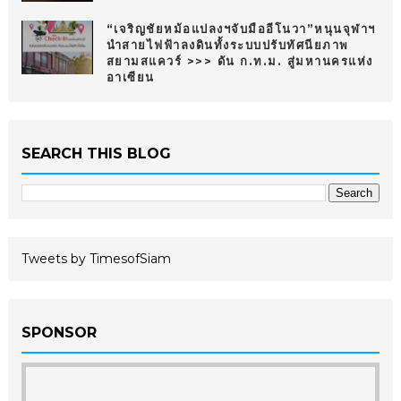
“เจริญชัยหม้อแปลงฯจับมืออีโนวา”หนุนจุฬาฯ
นำสายไฟฟ้าลงดินทั้งระบบปรับทัศนียภาพ
สยามสแควร์ >>> ดัน ก.ท.ม. สู่มหานครแห่ง
อาเซียน
SEARCH THIS BLOG
Tweets by TimesofSiam
SPONSOR