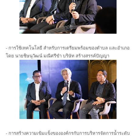
- การใช้เทคโนโลยี สำหรับการเตรียมพร้อมของตำบล และอำเภอ
โดย นายชิษนุวัฒน์ มณีศรีขำ บริษัท สร้างสรรค์ปัญญา
- การสร้างความเข้มแข็งขององค์กรกับการบริหารจัดการน้ำระดับ