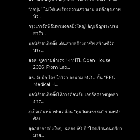
“อกบุ๋ม” ไม่ใช่แค่เรื่องความสวยงาม แต่คือสุขภาพ
หัว...
กรุงเก่าจัดพิธีมหามงคลยิ่งใหญ่! อัญเชิญพระบรม
สารีร...
มูลนิธิป่อเต็กตึ๊ง เดินสายสร้างอาชีพ สร้างชีวิต
ประ...
สจล. ชูความสำเร็จ “KMITL Open House
2026: From Lab...
สธ. จับมือ ไครโอวิวา ลงนาม MOU ปั้น “EEC
Medical H...
มูลนิธิป่อเต็กตึ๊งให้การต้อนรับ เอกอัครราชทูตสา
ธาร...
ภูเก็ตเดินหน้าขับเคลื่อน “ทุนวัฒนธรรม” รวมพลัง
ศิลป...
สุดอลังการยิ่งใหญ่! ฉลอง 60 ปี “โรงเรียนดนตรียา
มาฮ...