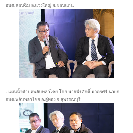
อบต.คอนฉิม อ.แวงใหญ่ จ.ขอนแก่น
- แผนน้ำตำบลพลับพลาไชย โดย นายพีรศักดิ์ มาตรศรี นายก
อบต.พลับพลาไชย อ.อู่ทอง จ.สุพรรณบุรี