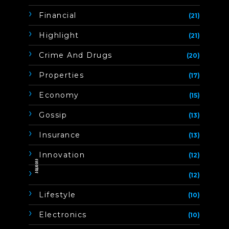
Financial
(21)
Highlight
(21)
Crime And Drugs
(20)
Properties
(17)
Economy
(15)
Gossip
(13)
Insurance
(13)
Innovation
(12)
ิิีิิิิิ
(12)
Lifestyle
(10)
Electronics
(10)