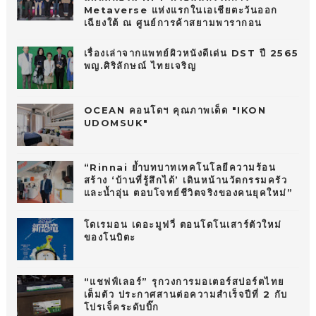
Metaverse แห่งแรกในเอเชียตะวันออก
เฉียงใต้ ณ ศูนย์การค้าสยามพารากอน
เรื่องเล่าจากแพทย์ผิวหนังดีเด่น DST ปี 2565
พญ.ศิริลักษณ์ ไทยเจริญ
OCEAN คอนโดฯ คุณภาพเด็ด "IKON
UDOMSUK"
“Rinnai ย้ำบทบาทเทคโนโลยีความร้อน
สร้าง ‘บ้านที่รู้สึกได้’ เดินหน้านวัตกรรมครัว
และน้ำอุ่น ตอบโจทย์ชีวิตจริงของคนยุคใหม่”
โดเรมอน เดอะมูฟวี่ ตอนโดโนเสาร์ตัวใหม่
ของโนบิตะ
“แชฟฟ์เลอร์” รุกวงการมอเตอร์สปอร์ตไทย
เต็มตัว ประกาศสานต่อความสำเร็จปีที่ 2 กับ
โปรเจ็คระดับบิ๊ก