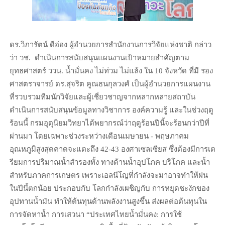
ดร.วิภารัตน์ ดีอ่อง ผู้อำนวยการสำนักงานการวิจัยแห่งชาติ กล่าว
ว่า วช. ดำเนินการสนับสนุนแผนงานเป้าหมายสำคัญตาม
ยุทธศาสตร์ ววน. น้ำมั่นคง ไม่ท่วม ไม่แล้ง ใน 10 จังหวัด ที่มี รอง
ศาสตราจารย์ ดร.สุจริต คูณธนกุลวงศ์ เป็นผู้อำนวยการแผนงาน
ที่รวบรวมทีมนักวิจัยและผู้เชี่ยวชาญจากหลากหลายสถาบัน
ดำเนินการสนับสนุนข้อมูลทางวิชาการ องค์ความรู้ และในช่วงฤดู
ร้อนนี้ กรมอุตุนิยมวิทยาได้พยากรณ์ว่าฤดูร้อนปีนี้จะร้อนกว่าปีที่
ผ่านมา โดยเฉพาะช่วงระหว่างเดือนเมษายน - พฤษภาคม
อุณหภูมิสูงสุดคาดจะแตะถึง 42-43 องศาเซลเซียส ซึ่งต้องมีการเต
รียมการปริมาณน้ำสำรองทั้ง ทางด้านน้ำอุปโภค บริโภค และน้ำ
สำหรับภาคการเกษตร เพราะเอลนีโญที่กำลังจะมาอาจทำให้ฝน
ในปีนี้ตกน้อย ประกอบกับ โลกกำลังเผชิญกับ การหยุดชะงักของ
อุปทานน้ำมัน ทำให้ต้นทุนด้านพลังงานสูงขึ้น ส่งผลต่อต้นทุนใน
การจัดหาน้ำ การเสวนา “ประเทศไทยน้ำมั่นคง: การใช้