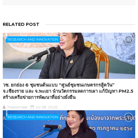
RELATED POST
ิิีิิิิิRESEARCH AND INNOVATION
วช. ยกย่อง 6 ชุมชนต้นแบบ “ศูนย์ชุมชนเกษตรกรสู้ควัน”
จ.เชียงราย และ จ.พะเยา นำนวัตกรรมลดการเผา แก้ปัญหา PM2.5
สร้างเครือข่ายการพัฒนาที่อย่างยั่งยืน
Thesiamese
Jul 28, 2026
ิิีิิิิิRESEARCH AND INNOVATION