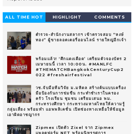
ALL TIME HOT
HIGHLIGHT
COMMENTS
10
ตำรวจ-สำนักงานสลากฯ เข้าตรวจสอบ “หงษ์
ทอง” ผู้ขายลอตเตอรี่ออนไลน์ รายใหญ่อีกเจ้า
พร้อมแล้ว! ‘ศึกแดงเดือด’ เตรียมตัวจองบัตร 2
เมษายนนี้ เวลา 10:00น. #MANLFC
#THEMATCHBangkokCenturyCup2
022 #freshairfestival
วช.จับมือทีมวิจัย ม.มหิดล สร้างต้นแบบเครื่อง
มือป้องกันการข่มขืน กระทำชำเราในครอง
ครัว โรงเรียน ชุมชน เตรียมเสนอ พม.
กระทรวงศึกษา กระทรวงมหาดไทยให้ความรู้
กลุ่มเสี่ยง พร้อมทำ แอพพลิเคชั่น เปิดช่องทางเหยื่อให้ข้อมูล
เอาผิดอาชญากร
Zipmex เปิดตัว Zixel จาก Zipmex
แพลตฟอร์ม NFT พร้อมนิทรรศการ