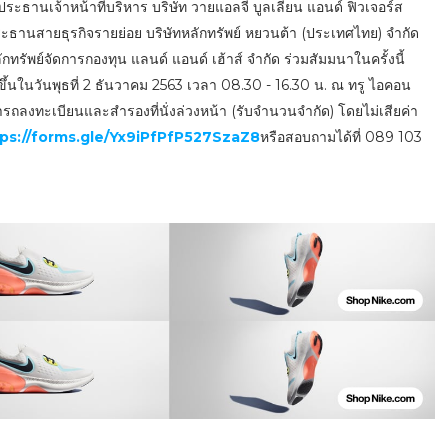
ธานเจ้าหน้าที่บริหาร บริษัท วายแอลจี บูลเลี่ยน แอนด์ ฟิวเจอร์ส
ะธานสายธุรกิจรายย่อย บริษัทหลักทรัพย์ หยวนต้า (ประเทศไทย) จำกัด
รัพย์จัดการกองทุน แลนด์ แอนด์ เฮ้าส์ จำกัด ร่วมสัมมนาในครั้งนี้
ึ้นในวันพุธที่ 2 ธันวาคม 2563 เวลา 08.30 - 16.30 น. ณ ทรู ไอคอน
รถลงทะเบียนและสำรองที่นั่งล่วงหน้า (รับจำนวนจำกัด) โดยไม่เสียค่า
ps://forms.gle/Yx9iPfPfP527SzaZ8
หรือสอบถามได้ที่ 089 103