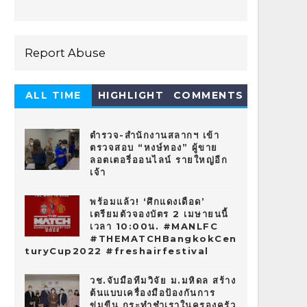
Report Abuse
ALL TIME
HIGHLIGHT
COMMENTS
HOT 10
ตำรวจ-สำนักงานสลากฯ เข้า
ตรวจสอบ “หงษ์ทอง” ผู้ขาย
ลอตเตอรี่ออนไลน์ รายใหญ่อีก
เจ้า
พร้อมแล้ว! ‘ศึกแดงเดือด’
เตรียมตัวจองบัตร 2 เมษายนนี้
เวลา 10:00น. #MANLFC
#THEMATCHBangkokCen
turyCup2022 #freshairfestival
วช.จับมือทีมวิจัย ม.มหิดล สร้าง
ต้นแบบเครื่องมือป้องกันการ
ข่มขืน กระทำชำเราในครองครัว