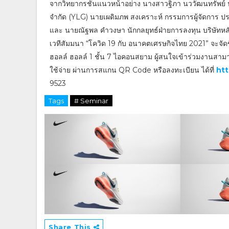
จากวิทยากรชั้นแนวหน้าอย่าง นางสาวฐิภา นววัฒนทรัพย์ ประ
จำกัด (YLG) นายเผดิมภพ สงเคราะห์ กรรมการผู้จัดการ ปร
และ นายณัฐพล คำวงษา นักกลยุทธ์ฝ่ายการลงทุน บริษัทหลักท
เวทีสัมมนา “โควิด 19 กับ อนาคตเศรษกิจไทย 2021” จะจัดข
ฮอลล์ ฮอลล์ 1 ชั้น 7 ไอคอนสยาม ผู้สนใจเข้าร่วมงานสามา
ใช้จ่าย ผ่านการสแกน QR Code หรือลงทะเบียน ได้ที่
htt
9523
Tags
# Seminar
Share This