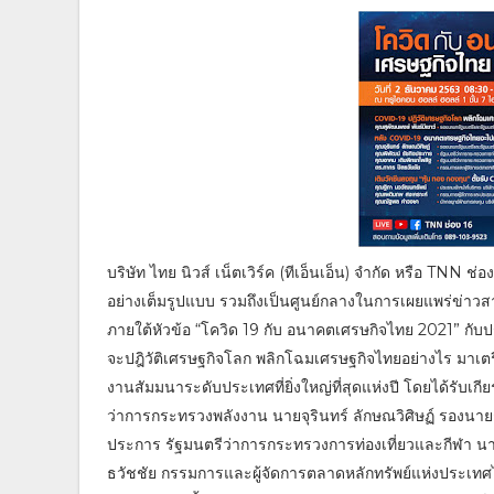
บริษัท ไทย นิวส์ เน็ตเวิร์ค (ทีเอ็นเอ็น) จำกัด หรือ TNN 
อย่างเต็มรูปแบบ รวมถึงเป็นศูนย์กลางในการเผยแพร่ข่าว
ภายใต้หัวข้อ “โควิด 19 กับ อนาคตเศรษกิจไทย 2021” กับป
จะปฎิวัติเศรษฐกิจโลก พลิกโฉมเศรษฐกิจไทยอย่างไร มาเตร
งานสัมมนาระดับประเทศที่ยิ่งใหญ่ที่สุดแห่งปี โดยได้รับเ
ว่าการกระทรวงพลังงาน นายจุรินทร์ ลักษณวิศิษฏ์ รองนาย
ประการ รัฐมนตรีว่าการกระทรวงการท่องเที่ยวและกีฬา นา
ธวัชชัย กรรมการและผู้จัดการตลาดหลักทรัพย์แห่งประเทศไ