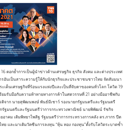
ช่อง 16 ตอกย้ำการเป็นผู้นำข่าวด้านเศรษฐกิจ ธุรกิจ สังคม และต่างประเทศ
สารอันเป็นสาระความรู้ให้กับนักธุรกิจและประชาชนชาวไทย จัดสัมมนา
ระเด็นเศรษฐกิจที่ร้อนแรงแห่งปีและเป็นที่จับตาของคนทั่วโลก โควิด 19
ียมรับมือกับความท้าทายทางการค้าในศตวรรษที่ 21 อย่างมืออาชีพกับ
กียรติจาก นายสุพัฒนพงษ์ พันธ์มีเชาว์ รองนายกรัฐมนตรีและรัฐมนตรี
กรัฐมนตรีและรัฐมนตรีว่าการกระทรวงพาณิชย์ นายพิพัฒน์ รัชกิจ
ยอาคม เติมพิทยาไพสิฐ รัฐมนตรีว่าการกระทรวงการคลัง ดร.ภากร ปีต
ทย และมาเติมวัคซีนการลงทุน “หุ้น ทอง กองทุน”ตั้งรับโควิดระบาดซ้ำ