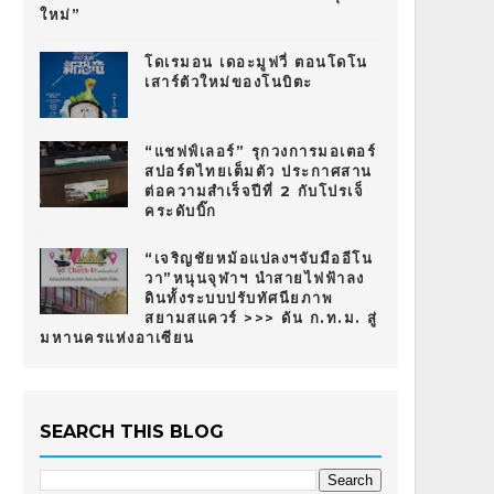
ใหม่”
โดเรมอน เดอะมูฟวี่ ตอนโดโน
เสาร์ตัวใหม่ของโนบิตะ
“แชฟฟ์เลอร์” รุกวงการมอเตอร์
สปอร์ตไทยเต็มตัว ประกาศสาน
ต่อความสำเร็จปีที่ 2 กับโปรเจ็
คระดับบิ๊ก
“เจริญชัยหม้อแปลงฯจับมืออีโน
วา”หนุนจุฬาฯ นำสายไฟฟ้าลง
ดินทั้งระบบปรับทัศนียภาพ
สยามสแควร์ >>> ดัน ก.ท.ม. สู่
มหานครแห่งอาเซียน
SEARCH THIS BLOG