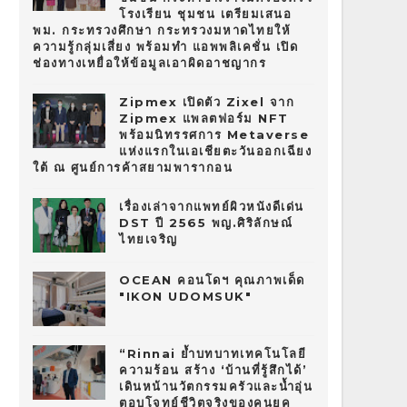
โรงเรียน ชุมชน เตรียมเสนอ
พม. กระทรวงศึกษา กระทรวงมหาดไทยให้
ความรู้กลุ่มเสี่ยง พร้อมทำ แอพพลิเคชั่น เปิด
ช่องทางเหยื่อให้ข้อมูลเอาผิดอาชญากร
Zipmex เปิดตัว Zixel จาก
Zipmex แพลตฟอร์ม NFT
พร้อมนิทรรศการ Metaverse
แห่งแรกในเอเชียตะวันออกเฉียง
ใต้ ณ ศูนย์การค้าสยามพารากอน
เรื่องเล่าจากแพทย์ผิวหนังดีเด่น
DST ปี 2565 พญ.ศิริลักษณ์
ไทยเจริญ
OCEAN คอนโดฯ คุณภาพเด็ด
"IKON UDOMSUK"
“Rinnai ย้ำบทบาทเทคโนโลยี
ความร้อน สร้าง ‘บ้านที่รู้สึกได้’
เดินหน้านวัตกรรมครัวและน้ำอุ่น
ตอบโจทย์ชีวิตจริงของคนยุค