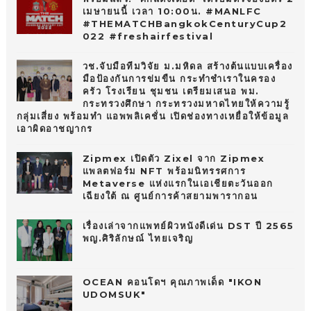
เมษายนนี้ เวลา 10:00น. #MANLFC
#THEMATCHBangkokCenturyCup2
022 #freshairfestival
วช.จับมือทีมวิจัย ม.มหิดล สร้างต้นแบบเครื่อง
มือป้องกันการข่มขืน กระทำชำเราในครอง
ครัว โรงเรียน ชุมชน เตรียมเสนอ พม.
กระทรวงศึกษา กระทรวงมหาดไทยให้ความรู้
กลุ่มเสี่ยง พร้อมทำ แอพพลิเคชั่น เปิดช่องทางเหยื่อให้ข้อมูล
เอาผิดอาชญากร
Zipmex เปิดตัว Zixel จาก Zipmex
แพลตฟอร์ม NFT พร้อมนิทรรศการ
Metaverse แห่งแรกในเอเชียตะวันออก
เฉียงใต้ ณ ศูนย์การค้าสยามพารากอน
เรื่องเล่าจากแพทย์ผิวหนังดีเด่น DST ปี 2565
พญ.ศิริลักษณ์ ไทยเจริญ
OCEAN คอนโดฯ คุณภาพเด็ด "IKON
UDOMSUK"