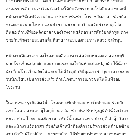
ประโยชน์พร้อมกัน ได้แก่ โรงงานอาหารสัตว์บกโคกกรวด ร่วมกับ
จ.นครราชสีมา มอบวัสดุก่อสร้างให้กับวัดพระธาตุโป่งดินสอ ขณะที่
พนักงานซีพีเอฟจิตอาสาและประชาชนชาวโคราชจิตอาสา ช่วยกัน
ซ่อมแซมระบบไฟฟ้า และทำความสะอาดบริเวณวัดพระธาตุโป่ง
ดินสอ ด้านซีพีเอฟจิตอาสาของโรงงานผลิตอาหารสัตว์บกลำพูน ต่าง
ช่วยกันทำความสะอาดพื้นที่สาธารณะของกรมทางหลวง จ.ลำพูน
พนักงานจิตอาสาของโรงงานผลิตอาหารสัตว์บกหนองแค จ.สระบุรี
มอบโรงเรือนปลูกผัก และร่วมแรงร่วมใจกันทำแปลงปลูกผัก ให้น้องๆ
นักเรียนโรงเรียนวัดโพนทอง ได้มีวัตถุดิบที่มีคุณภาพ ปรุงอาหารกลาง
วันนักเรียน เป็นการส่งเสริมด้านโภชนาการเยาวชนในพื้นที่รอบ
โรงงาน
ในส่วนของธุรกิจสัตว์น้ำ โรงเพาะฟักท่าบอน ฟาร์มท่าบอน ร่วมกับ
อ.ระโนด จ.สงขลา ผู้ใหญ่บ้าน อสม. ช่วยกันปรับปรุงภูมิทัศน์วัดศาลา
หลวง ส่วน โรงงานผลิตอาหารสัตว์น้ำหนองแค จ.สระบุรี นำผู้บริหาร
และพนักงานจิตอาสา ร่วมกับเจ้าหน้าที่องค์การบริหารส่วนตำบลข้าม
งาม กำนันผู้ใหญ่บ้าน และชาวบ้าน ได้ช่วยกันทำความสะอาดศาลา