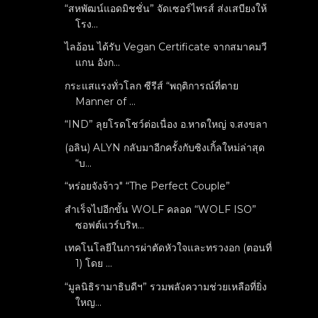
“สหพัฒน์แอดมิชชั่น” จัดเซอร์ไพรส์ ส่งเสบียงให้
โรง...
ไลอ้อน ได้รับ Vegan Certificate จากสมาคมวี
แกน อังก...
กระแสแรงทั่วโลก ซีรีส์ “พฤติการณ์ที่ตาย
Manner of ...
“IND” ลุยโรดโชว์ต่อเนื่อง อ.หาดใหญ่ จ.สงขลา
(อลิน) ALYN กลับมาอีกครั้งกับซิงเกิ้ลใหม่ล่าสุด
“บ...
“หร่อยจังจ้าว" “The Perfect Couple”
สำเร็จไปอีกขั้น WOLF คลอด “WOLF ISO”
ซอฟต์แวร์บริห...
เทคโนโลยีในการผ่าตัดหัวใจและทรวงอก (ตอนที่
1) โดย ...
“มูลนิธิรามาธิบดีฯ” รวมพลังความช่วยเหลือที่ยิ่ง
ใหญ...