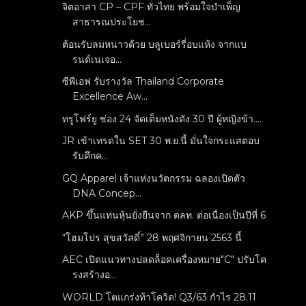
จิตอาสา CP – CPF ทั่วไทย พร้อมใจบำเพ็ญ
สาธารณประโยช...
ต้อนรับลมหนาวด้วย บลูเบอร์รี่อบแห้ง จากแบ
รนด์เนเจอ...
ซีพีเอฟ รับรางวัล Thailand Corporate
Excellence Aw...
ทรูโฟร์ยู ช่อง 24 จัดเต็มหนังดัง 30 ปี ผู้หญิงข้า....
JR เข้าเทรดใน SET 30 พ.ย.นี้ มั่นใจกระแสตอบ
รับคึกค...
GQ Apparel เจ้าแห่งนวัตกรรม ฉลองเปิดตัว
DNA Concep...
AKP ขึ้นแท่นหุ้นยั่งยืนจาก ตลท. ต่อเนื่องเป็นปีที่ 6
“โฮมโปร สุขสวัสดิ์” 28 พฤศจิกายน 2563 นี้
AEC เปิดแนวทางปลดล็อคเครื่องหมาย"C" ปรับโค
รงสร้างอ...
WORLD โตแกร่งท้าโควิด! Q3/63 กำไร 28.11