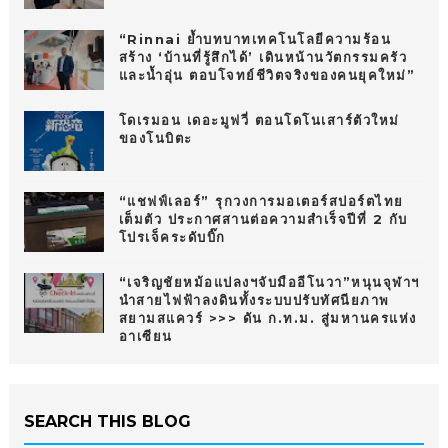
“Rinnai ย้ำบทบาทเทคโนโลยีความร้อน
สร้าง ‘บ้านที่รู้สึกได้’ เดินหน้านวัตกรรมครัว
และน้ำอุ่น ตอบโจทย์ชีวิตจริงของคนยุคใหม่”
โดเรมอน เดอะมูฟวี่ ตอนโดโนเสาร์ตัวใหม่
ของโนบิตะ
“แชฟฟ์เลอร์” รุกวงการมอเตอร์สปอร์ตไทย
เต็มตัว ประกาศสานต่อความสำเร็จปีที่ 2 กับ
โปรเจ็คระดับบิ๊ก
“เจริญชัยหม้อแปลงฯจับมืออีโนวา”หนุนจุฬาฯ
นำสายไฟฟ้าลงดินทั้งระบบปรับทัศนียภาพ
สยามสแควร์ >>> ดัน ก.ท.ม. สู่มหานครแห่ง
อาเซียน
SEARCH THIS BLOG