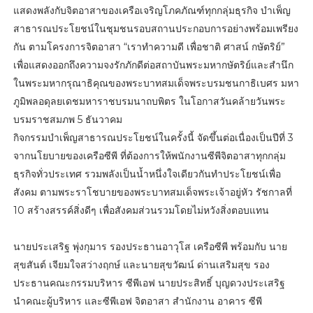
แสดงพลังกับจิตอาสาของเครือเจริญโภคภัณฑ์ทุกกลุ่มธุรกิจ บำเพ็ญ
สาธารณประโยชน์ในชุมชนรอบสถานประกอบการอย่างพร้อมเพรียง
กัน ตามโครงการจิตอาสา “เราทำความดี เพื่อชาติ ศาสน์ กษัตริย์”
เพื่อแสดงออกถึงความจงรักภักดีต่อสถาบันพระมหากษัตริย์และสำนึก
ในพระมหากรุณาธิคุณของพระบาทสมเด็จพระบรมชนกาธิเบศร มหา
ภูมิพลอดุลยเดชมหาราชบรมนาถบพิตร ในโอกาสวันคล้ายวันพระ
บรมราชสมภพ 5 ธันวาคม
กิจกรรมบำเพ็ญสาธารณประโยชน์ในครั้งนี้ จัดขึ้นต่อเนื่องเป็นปีที่ 3
จากนโยบายของเครือซีพี ที่ต้องการให้พนักงานซีพีจิตอาสาทุกกลุ่ม
ธุรกิจทั่วประเทศ รวมพลังเป็นน้ำหนึ่งใจเดียวกันทำประโยชน์เพื่อ
สังคม ตามพระราโชบายของพระบาทสมเด็จพระเจ้าอยู่หัว รัชกาลที่
10 สร้างสรรค์สิ่งดีๆ เพื่อสังคมส่วนรวมโดยไม่หวังสิ่งตอบแทน
นายประเสริฐ พุ่งกุมาร รองประธานอาวุโส เครือซีพี พร้อมกับ นาย
สุขสันต์ เจียมใจสว่างฤกษ์ และนายสุขวัฒน์ ด่านเสริมสุข รอง
ประธานคณะกรรมบริหาร ซีพีเอฟ นายประสิทธิ์ บุญดวงประเสริฐ
นำคณะผู้บริหาร และซีพีเอฟ จิตอาสา สำนักงาน อาคาร ซีพี