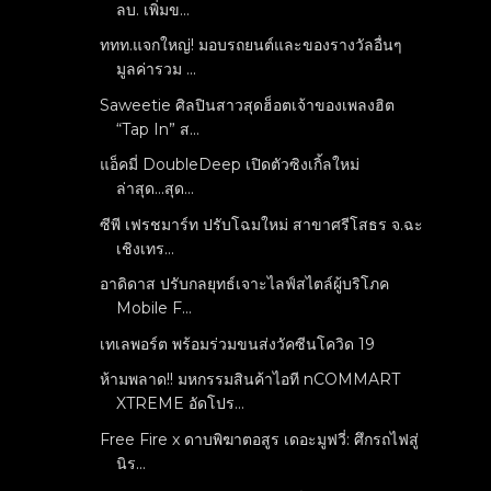
ลบ. เพิ่มข...
ททท.แจกใหญ่! มอบรถยนต์และของรางวัลอื่นๆ
มูลค่ารวม ...
Saweetie ศิลปินสาวสุดฮ็อตเจ้าของเพลงฮิต
“Tap In” ส...
แอ็คมี่ DoubleDeep เปิดตัวซิงเกิ้ลใหม่
ล่าสุด...สุด...
ซีพี เฟรชมาร์ท ปรับโฉมใหม่ สาขาศรีโสธร จ.ฉะ
เชิงเทร...
อาดิดาส ปรับกลยุทธ์เจาะไลฟ์สไตล์ผู้บริโภค
Mobile F...
เทเลพอร์ต พร้อมร่วมขนส่งวัคซีนโควิด 19
ห้ามพลาด!! มหกรรมสินค้าไอที nCOMMART
XTREME อัดโปร...
Free Fire x ดาบพิฆาตอสูร เดอะมูฟวี่: ศึกรถไฟสู่
นิร...