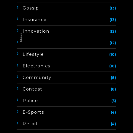
Gossip
(13)
Insurance
(13)
Innovation
(12)
ิิีิิิิิ
(12)
Lifestyle
(10)
Electronics
(10)
Community
(8)
Contest
(8)
Police
(5)
E-Sports
(4)
Retail
(4)