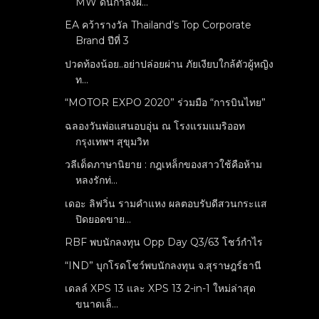
MW ดันกำลังผ...
EA คว้ารางวัล Thailand’s Top Corporate
Brand ปีที่ 3
ปวดท้องน้อย..อย่าปล่อยผ่าน ภัยเงียบใกล้ตัวผู้หญิง
ท...
“MOTOR EXPO 2020” ร่วมมือ “การบินไทย”
ฉลองวันพ่อแสนอบอุ่น ณ โรงแรมแมริออท
กรุงเทพฯ สุขุมวิท
วลีเด็ดภาษานิยาย : กฎเหล็กของสาวใช้คือห้าม
หลงรักท่...
เดอะ ลิฟวิ่น รามคำแหง ผลตอบรับดีสวนกระแส
ปิดยอดขาย...
RBF พบนักลงทุน Opp Day Q3/63 โชว์กำไร
“IND” บุกโรดโชว์พบนักลงทุน จ.สุราษฎร์ธานี
เดลล์ XPS 13 และ XPS 13 2-in-1 ใหม่ล่าสุด
ขนาดเล็...