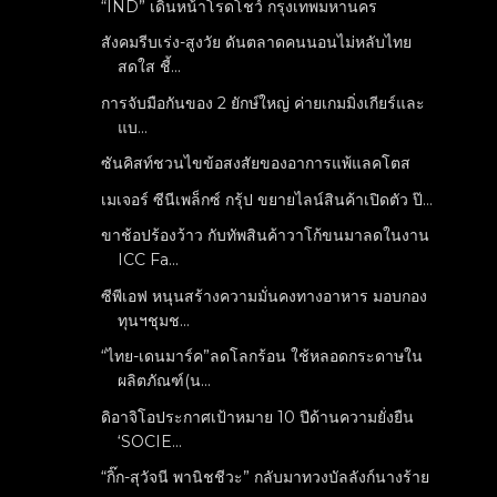
“IND” เดินหน้าโรดโชว์ กรุงเทพมหานคร
สังคมรีบเร่ง-สูงวัย ดันตลาดคนนอนไม่หลับไทย
สดใส ชี้...
การจับมือกันของ 2 ยักษ์ใหญ่ ค่ายเกมมิ่งเกียร์และ
แบ...
ซันคิสท์ชวนไขข้อสงสัยของอาการแพ้แลคโตส
เมเจอร์ ซีนีเพล็กซ์ กรุ้ป ขยายไลน์สินค้าเปิดตัว ป๊...
ขาช้อปร้องว้าว กับทัพสินค้าวาโก้ขนมาลดในงาน
ICC Fa...
ซีพีเอฟ หนุนสร้างความมั่นคงทางอาหาร มอบกอง
ทุนฯชุมช...
“ไทย-เดนมาร์ค”ลดโลกร้อน ใช้หลอดกระดาษใน
ผลิตภัณฑ์(น...
ดิอาจิโอประกาศเป้าหมาย 10 ปีด้านความยั่งยืน
‘SOCIE...
“กิ๊ก-สุวัจนี พานิชชีวะ” กลับมาทวงบัลลังก์นางร้าย