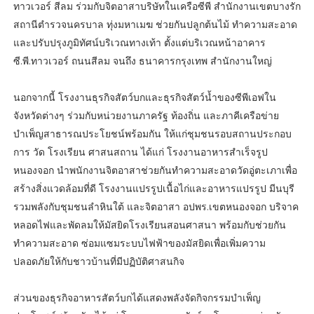
ทาวเวอร์ สีลม ร่วมกับจิตอาสาบริษัทในเครือซีพี สำนักงานเขตบางรัก
สถานีตำรวจนครบาล ทุ่งมหาเมฆ ช่วยกันปลูกต้นไม้ ทำความสะอาด
และปรับปรุงภูมิทัศน์บริเวณทางเท้า ตั้งแต่บริเวณหน้าอาคาร
ซี.พี.ทาวเวอร์ ถนนสีลม จนถึง ธนาคารกรุงเทพ สำนักงานใหญ่
นอกจากนี้ โรงงานธุรกิจสัตว์บกและธุรกิจสัตว์น้ำของซีพีเอฟใน
จังหวัดต่างๆ ร่วมกับหน่วยงานภาครัฐ ท้องถิ่น และภาคีเครือข่าย
บำเพ็ญสาธารณประโยชน์พร้อมกัน ให้แก่ชุมชนรอบสถานประกอบ
การ วัด โรงเรียน ศาสนสถาน ได้แก่ โรงงานอาหารสำเร็จรูป
หนองจอก นำพนักงานจิตอาสาช่วยกันทำความสะอาดวัดอู่ตะเภาเพื่อ
สร้างสิ่งแวดล้อมที่ดี โรงงานแปรรูปเนื้อไก่และอาหารแปรรูป มีนบุรี
รวมพลังกับชุมชนลำหินใต้ และจิตอาสา อปพร.เขตหนองจอก บริจาค
หลอดไฟและพัดลมให้มัสยิดโรงเรียนสอนศาสนา พร้อมกับช่วยกัน
ทำความสะอาด ซ่อมแซมระบบไฟฟ้าของมัสยิดเพื่อเพิ่มความ
ปลอดภัยให้กับชาวบ้านที่มีปฏิบัติศาสนกิจ
ส่วนของธุรกิจอาหารสัตว์บกได้แสดงพลังจัดกิจกรรมบำเพ็ญ