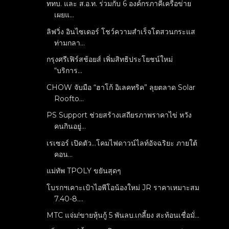
ททบ. และ ส.อ.ท. ร่วมกับ 6 องค์กรภาคีเครือข่าย
เผยแ...
ลิฟวิ่ง อินไซเดอร์ โชว์ความสำเร็จโตสวนกระแส
ท่ามกลา...
กรุงศรีเฟิร์สช้อยส์ เพิ่มสิทธิประโยชน์ใหม่
“บริการ...
CHOW จับมือ “ฮาโก้ อิเลคทริค” ลุยตลาด Solar
Roofto...
PS Support ช่วยสร้างเสถียรภาพราคาไข่ หวัง
คนกินอยู่...
เรเซอร์ เปิดตัว...โคมไฟดาวน์ไลท์อัจฉริยะ ภายใต้
คอน...
แม่ทัพ TPOLY ขยันสุดๆ
โบรกฯเคาะเป้าไอพีโอน้องใหม่ JR ราคาเหมาะสม
7.40-8....
MTC แจ่ม!ขายหุ้นกู้ 5 พันลบ.เกลี้ยง สะท้อนเชื่อมั่...