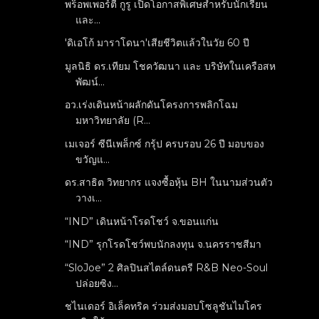
พร็อพเพอร์ตี้ กูรู เปิดโอกาสพิเศษสำหรับนักเรียน
และ...
'ดิเอโก้ มาราโดนา'เสียชีวิตแล้วในวัย 60 ปี
มูลนิธิ ดร.เทียม โชควัฒนา และ บริษัทในเครือสห
พัฒน์...
อว.เร่งเดินหน้าผลักดันโครงการพลิกโฉม
มหาวิทยาลัย (R...
เมเจอร์ ซีนีเพล็กซ์ กรุ้ป ครบรอบ 26 ปี มอบของ
ขวัญแ...
ดร.สาธิต วิทยากร แจงซื้อหุ้น BH ในนามส่วนตัว
วางเ...
“IND” เดินหน้าโรดโชว์ จ.ขอนแก่น
“IND” รุกโรดโชว์พบนักลงทุน จ.นครราชสีมา
“SloJoe” 2 ศิลปินสไตล์ดนตรี R&B Neo-Soul
ปล่อยซิง...
ชไนเดอร์ อิเล็คทริค ร่วมส่งมอบโซลูชันไมโคร