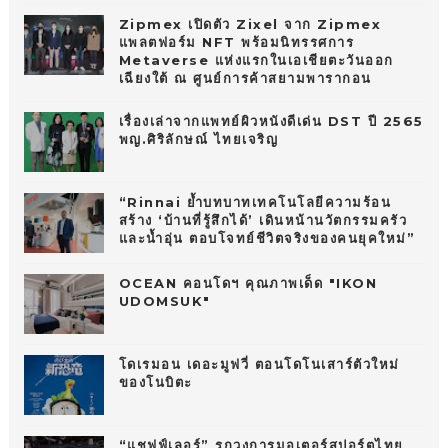
Zipmex เปิดตัว Zixel จาก Zipmex
แพลตฟอร์ม NFT พร้อมนิทรรศการ
Metaverse แห่งแรกในเอเชียตะวันออก
เฉียงใต้ ณ ศูนย์การค้าสยามพารากอน
เรื่องเล่าจากแพทย์ผิวหนังดีเด่น DST ปี 2565
พญ.ศิริลักษณ์ ไทยเจริญ
“Rinnai ย้ำบทบาทเทคโนโลยีความร้อน
สร้าง ‘บ้านที่รู้สึกได้’ เดินหน้านวัตกรรมครัว
และน้ำอุ่น ตอบโจทย์ชีวิตจริงของคนยุคใหม่”
OCEAN คอนโดฯ คุณภาพเด็ด "IKON
UDOMSUK"
โดเรมอน เดอะมูฟวี่ ตอนโดโนเสาร์ตัวใหม่
ของโนบิตะ
“แชฟฟ์เลอร์” รุกวงการมอเตอร์สปอร์ตไทย