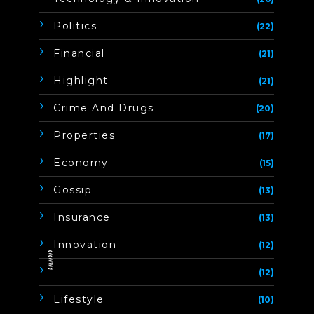
Politics
(22)
Financial
(21)
Highlight
(21)
Crime And Drugs
(20)
Properties
(17)
Economy
(15)
Gossip
(13)
Insurance
(13)
Innovation
(12)
ิิีิิิิิ
(12)
Lifestyle
(10)