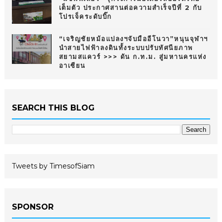
เต็มตัว ประกาศสานต่อความสำเร็จปีที่ 2 กับ
โปรเจ็คระดับบิ๊ก
“เจริญชัยหม้อแปลงฯจับมืออีโนวา”หนุนจุฬาฯ
นำสายไฟฟ้าลงดินทั้งระบบปรับทัศนียภาพ
สยามสแควร์ >>> ดัน ก.ท.ม. สู่มหานครแห่ง
อาเซียน
SEARCH THIS BLOG
Tweets by TimesofSiam
SPONSOR