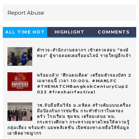
Report Abuse
ALL TIME HOT
HIGHLIGHT
COMMENTS
10
ตำรวจ-สำนักงานสลากฯ เข้าตรวจสอบ “หงษ์
ทอง” ผู้ขายลอตเตอรี่ออนไลน์ รายใหญ่อีกเจ้า
พร้อมแล้ว! ‘ศึกแดงเดือด’ เตรียมตัวจองบัตร 2
เมษายนนี้ เวลา 10:00น. #MANLFC
#THEMATCHBangkokCenturyCup2
022 #freshairfestival
วช.จับมือทีมวิจัย ม.มหิดล สร้างต้นแบบเครื่อง
มือป้องกันการข่มขืน กระทำชำเราในครอง
ครัว โรงเรียน ชุมชน เตรียมเสนอ พม.
กระทรวงศึกษา กระทรวงมหาดไทยให้ความรู้
กลุ่มเสี่ยง พร้อมทำ แอพพลิเคชั่น เปิดช่องทางเหยื่อให้ข้อมูล
เอาผิดอาชญากร