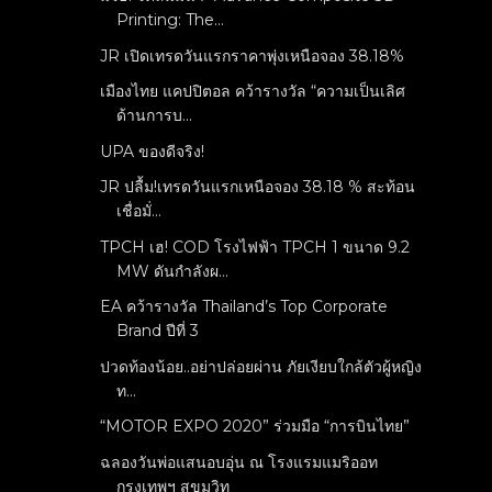
Printing: The...
JR เปิดเทรดวันแรกราคาพุ่งเหนือจอง 38.18%
เมืองไทย แคปปิตอล คว้ารางวัล “ความเป็นเลิศ
ด้านการบ...
UPA ของดีจริง!
JR ปลื้ม!เทรดวันแรกเหนือจอง 38.18 % สะท้อน
เชื่อมั่...
TPCH เฮ! COD โรงไฟฟ้า TPCH 1 ขนาด 9.2
MW ดันกำลังผ...
EA คว้ารางวัล Thailand’s Top Corporate
Brand ปีที่ 3
ปวดท้องน้อย..อย่าปล่อยผ่าน ภัยเงียบใกล้ตัวผู้หญิง
ท...
“MOTOR EXPO 2020” ร่วมมือ “การบินไทย”
ฉลองวันพ่อแสนอบอุ่น ณ โรงแรมแมริออท
กรุงเทพฯ สุขุมวิท