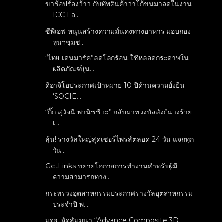
ขาช้อปร้องว้าว กับทัพสินค้าวาโก้ขนมาลดในงาน
ICC Fa...
ซีพีเอฟ หนุนสร้างความมั่นคงทางอาหาร มอบกอง
ทุนฯชุมช...
“ไทย-เดนมาร์ค”ลดโลกร้อน ใช้หลอดกระดาษใน
ผลิตภัณฑ์(น...
ดิอาจิโอประกาศเป้าหมาย 10 ปีด้านความยั่งยืน
‘SOCIE...
“กิ๊ก-สุวัจนี พานิชชีวะ” กลับมาทวงบัลลังก์นางร้าย
เ...
ลุ้น! รางวัลใหญ่สุดเซอร์ไพรส์ตลอด 24 วัน แจกทุก
วัน...
GetLinks ขยายโอกาสการทำงานสำหรับผู้มี
ความสามารถทาง...
กระทรวงอุตสาหกรรมประกาศรางวัลอุตสาหกรรม
ประจำปี พ....
มจธ. จัดสัมมนา “Advance Composite 3D