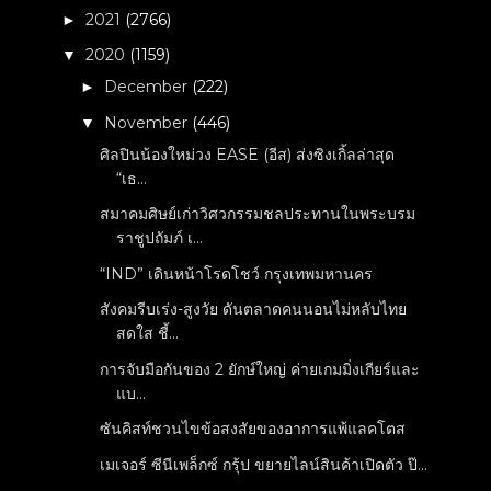
2021
(2766)
►
2020
(1159)
▼
December
(222)
►
November
(446)
▼
ศิลปินน้องใหม่วง EASE (อีส) ส่งซิงเกิ้ลล่าสุด
“เธ...
สมาคมศิษย์เก่าวิศวกรรมชลประทานในพระบรม
ราชูปถัมภ์ เ...
“IND” เดินหน้าโรดโชว์ กรุงเทพมหานคร
สังคมรีบเร่ง-สูงวัย ดันตลาดคนนอนไม่หลับไทย
สดใส ชี้...
การจับมือกันของ 2 ยักษ์ใหญ่ ค่ายเกมมิ่งเกียร์และ
แบ...
ซันคิสท์ชวนไขข้อสงสัยของอาการแพ้แลคโตส
เมเจอร์ ซีนีเพล็กซ์ กรุ้ป ขยายไลน์สินค้าเปิดตัว ป๊...