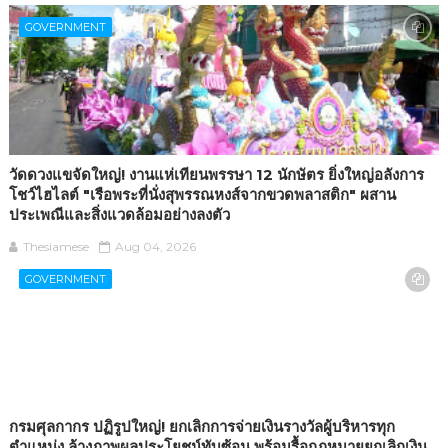
GOVERNMENT
วัดดวงแขจัดใหญ่! งานแห่เทียนพรรษา 12 นักษัตร ยิ่งใหญ่อลังการ
โชว์ไฮไลต์ "เรือพระที่นั่งสุพรรณหงส์จากขวดพลาสติก" ผสาน
ประเพณีและสิ่งแวดล้อมอย่างลงตัว
Thesiamese
Aug 04, 2026
GOVERNMENT
กรมศุลกากร ปฏิรูปใหญ่! ยกเลิกการจ่ายเงินรางวัลผู้บริหารทุก
ตำแหน่ง ล้างภาพผลประโยชน์ทับซ้อน พร้อมรื้อกฎหมายยกเลิกเงิน