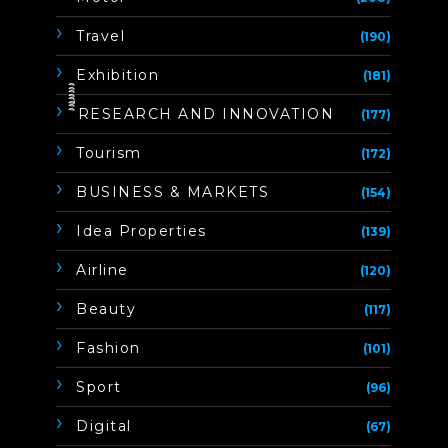
Travel
(190)
Exhibition
(181)
ิิีิิิิิRESEARCH AND INNOVATION
(177)
Tourism
(172)
BUSINESS & MARKETS
(154)
Idea Properties
(139)
Airline
(120)
Beauty
(117)
Fashion
(101)
Sport
(96)
Digital
(67)