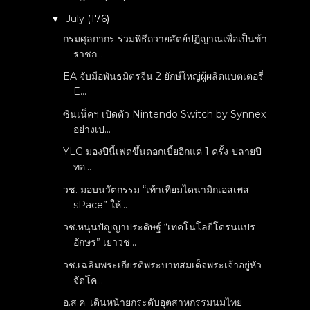
July
(176)
▼
กรมศุลกากร ร่วมพิธีถวายสัตย์ปฏิญาณเพื่อเป็นข้า
ราชก...
EA จับมือพันธมิตรจีน 2 ยักษ์ใหญ่ผู้ผลิตแบตเตอรี่
E...
ซินเน็คฯ เปิดตัว Nintendo Switch by Synnex
อย่างเป...
YLG มองปีนี้เฟดขึ้นดอกเบี้ยอีกแค่ 1 ครั้ง-ปลายปี
ทอ...
วช. มอบนวัตกรรม “เท้าเทียมไดนามิกเอสเพส
sPace” ให้...
วช.หนุนปัญญาประดิษฐ์ “เทคโนโลยีโดรนแปร
อักษร” เยาวช...
วช.เฉลิมพระเกียรติพระบาทสมเด็จพระเจ้าอยู่หัว
จัดโค...
อ.ส.ค. เดินหน้ายกระดับอุตสาหกรรมนมไทย