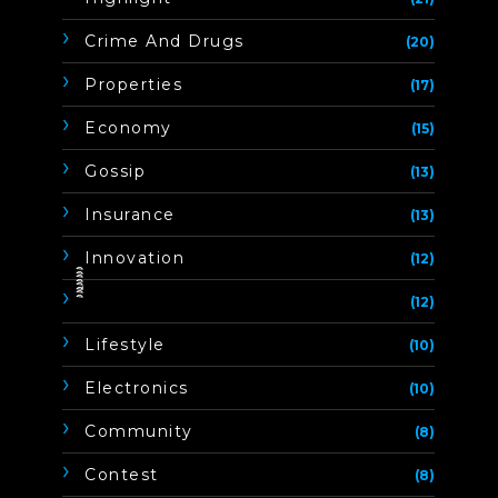
Crime And Drugs
(20)
Properties
(17)
Economy
(15)
Gossip
(13)
Insurance
(13)
Innovation
(12)
ิิีิิิิิ
(12)
Lifestyle
(10)
Electronics
(10)
Community
(8)
Contest
(8)