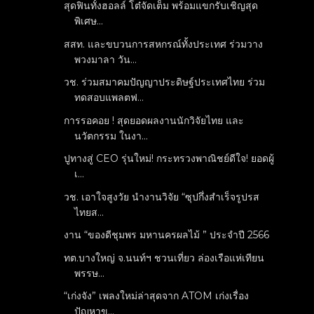
สุดฟินทั้งฮอลล์ โต๋จัดเต็ม พร้อมแขกรับเชิญสุด
พิเศษ...
สสท. และขบวนการสหกรณ์ทั้งประเทศ ร่วมวาง
พวงมาลา วัน...
วช. ร่วมสมาคมปัญญาประดิษฐ์ประเทศไทย ร่วม
ทดสอบแพลตฟ...
การรอคอย ! สุดยอดผลงานนักวิจัยไทย และ
นวัตกรรม ในงา...
ปูทางสู่ CEO รุ่นใหม่! กระทรวงพาณิชย์ดีใจ! ยอดผู้
เ...
วช. เอาใจสูงวัย นำงานวิจัย “ซุปกึ่งสำเร็จรูปรส
ไทยส...
งาน “ของดีชุมพร มหานครผลไม้ ” ประจำปี 2566
ทต.บางใหญ่ จ.นนท์ฯ ชวนเที่ยว ล่องเรือแห่เทียน
พรรษ...
“เก่งจัง” เพลงใหม่ล่าสุดจาก ATOM เก่งเรื่อง
ปัญหาข...