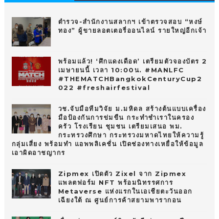
10
ตำรวจ-สำนักงานสลากฯ เข้าตรวจสอบ “หงษ์
ทอง” ผู้ขายลอตเตอรี่ออนไลน์ รายใหญ่อีกเจ้า
พร้อมแล้ว! ‘ศึกแดงเดือด’ เตรียมตัวจองบัตร 2
เมษายนนี้ เวลา 10:00น. #MANLFC
#THEMATCHBangkokCenturyCup2
022 #freshairfestival
วช.จับมือทีมวิจัย ม.มหิดล สร้างต้นแบบเครื่อง
มือป้องกันการข่มขืน กระทำชำเราในครอง
ครัว โรงเรียน ชุมชน เตรียมเสนอ พม.
กระทรวงศึกษา กระทรวงมหาดไทยให้ความรู้
กลุ่มเสี่ยง พร้อมทำ แอพพลิเคชั่น เปิดช่องทางเหยื่อให้ข้อมูล
เอาผิดอาชญากร
Zipmex เปิดตัว Zixel จาก Zipmex
แพลตฟอร์ม NFT พร้อมนิทรรศการ
Metaverse แห่งแรกในเอเชียตะวันออก
เฉียงใต้ ณ ศูนย์การค้าสยามพารากอน