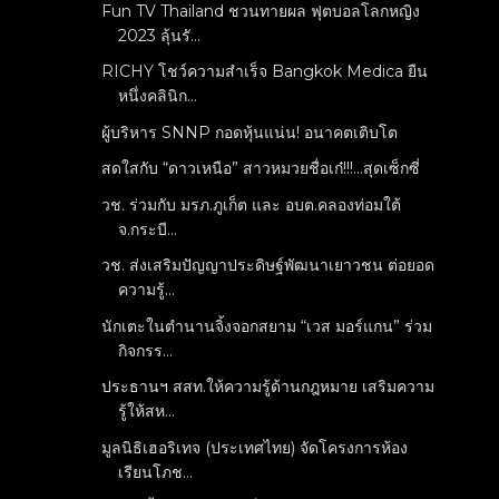
Fun TV Thailand ชวนทายผล ฟุตบอลโลกหญิง
2023 ลุ้นรั...
RICHY โชว์ความสำเร็จ Bangkok Medica ยืน
หนึ่งคลินิก...
ผู้บริหาร SNNP กอดหุ้นแน่น! อนาคตเติบโต
สดใสกับ “ดาวเหนือ” สาวหมวยชื่อเก๋!!!...สุดเซ็กซี่
วช. ร่วมกับ มรภ.ภูเก็ต และ อบต.คลองท่อมใต้
จ.กระบี...
วช. ส่งเสริมปัญญาประดิษฐ์พัฒนาเยาวชน ต่อยอด
ความรู้...
นักเตะในตำนานจิ้งจอกสยาม “เวส มอร์แกน” ร่วม
กิจกรร...
ประธานฯ สสท.ให้ความรู้ด้านกฎหมาย เสริมความ
รู้ให้สห...
มูลนิธิเฮอริเทจ (ประเทศไทย) จัดโครงการห้อง
เรียนโภช...