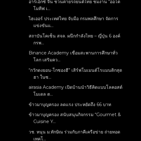
อาร์เอ็กซ์ จีน ชวนค่ายรถยนต์ไทย ชมงาน “ออโต
โมทีฟ เ...
ไฮเออร์ ประเทศไทย จับมือ กรมพลศึกษา จัดการ
แข่งขันแ...
สถาบันโคเซ็น สจล. ผนึกกำลังไทย – ญี่ปุ่น 6 องค์
กรพ...
Binance Academy เชื่อมสะพานการศึกษาทั่ว
โลก เสริมคว...
“กวักดงยอน-โกซองฮี” เสิร์ฟโมเมนต์โรแมนติกสุด
ฮา ในซ...
airasia Academy เปิดบ้านนำวิธีคิดแบบโลคอสต์
โมเดล ต...
ข้าวมาบุญครอง ลดแรง ประหยัดถึง 66 บาท
ข้าวมาบุญครอง สนับสนุนกิจกรรม “Gourmet &
Cuisine Y...
วช. หนุน ม.ทักษิณ ร่วมกับภาคีเครือข่าย ถ่ายทอด
เทคโ...