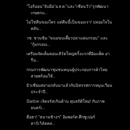
“โอริออน”จับมือ“อ.ส.ค.”และ“เซียนวัว”รุกพัฒนา
เกษตรแ...
ไม่ใช่คืนของใคร แต่คืนนี้เป็นของเรา! ปล่อยใจใน
คลับ...
วช. ชวนชิม “ขนมขบเคี้ยวปลาแผ่นกรอบ” และ
“กุ้งกรอบเ...
เตรียมจัดเต็มคอนเสิร์ตใหญ่ครั้งแรกที่อิมแพ็ค อา
รีน...
กรมการพัฒนาชุมชนหนุนผู้ประกอบการผ้าไทย
สวยพร้อมใช้...
มิวเซียมสยามกลับมาแล้วกับนิทรรศการหมุนเวียน
ประจำปี...
Barbie เจิดจรัสเกินต้าน ทุบสถิติใหม่! กับภาพ
ยนตร์เ...
ฮือฮา! “สนามช้างฯ” อิมพอร์ต ศึกซูเปอร์
คาร์เวิล์ดคล...