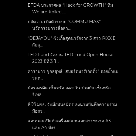
ETDA ประกาศผล “Hack for GROWTH” ทีม
We are Kollect...
ปลัด อว. เปิดตัวระบบ “COMMU MAX”
นวัตกรรมการสื่อสา...
“DEJAYOU” ซิงเกิ้ลสุดน่ารักจาก 3 สาว PiXXiE
กับลุ...
TED Fund จัดงาน TED Fund Open House
2023 ปีที่ 3 โ...
คาราบาว ชูกลยุทธ์ “สปอร์ตมาร์เก็ตติ้ง” ตอกย้ำแบ
รนด...
บัตรเครดิต เซ็นทรัล เดอะวัน ร่วมกับ เซ็นทรัล
รีเทล...
ฟีโบ้ มจธ. จับมือพันธมิตร ลงนามบันทึกความร่วม
มือสร...
แคนนอนเปิดตัวเครื่องสแกนเอกสารขนาด A3
และ A4 ทั้งร...