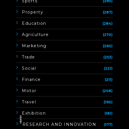
Sports
(390)
Property
(287)
Education
(284)
Agriculture
(270)
Marketing
(260)
Trade
(253)
Social
(221)
Finance
(211)
Motor
(208)
Travel
(190)
Exhibition
(181)
ิิีิิิิิRESEARCH AND INNOVATION
(177)