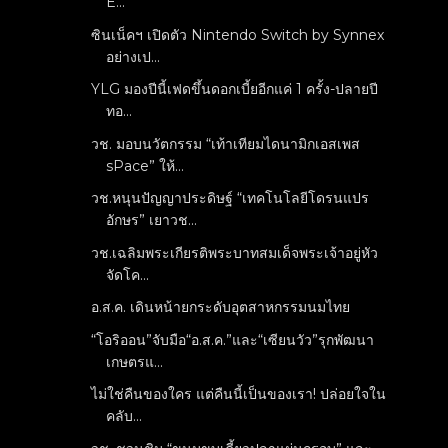
E...
ซินเน็คฯ เปิดตัว Nintendo Switch by Synnex
อย่างเป...
YLG มองปีนี้เฟดขึ้นดอกเบี้ยอีกแค่ 1 ครั้ง-ปลายปี
ทอ...
วช. มอบนวัตกรรม “เท้าเทียมไดนามิกเอสเพส
sPace” ให้...
วช.หนุนปัญญาประดิษฐ์ “เทคโนโลยีโดรนแปร
อักษร” เยาวช...
วช.เฉลิมพระเกียรติพระบาทสมเด็จพระเจ้าอยู่หัว
จัดโค...
อ.ส.ค. เดินหน้ายกระดับอุตสาหกรรมนมไทย
“โอริออน”จับมือ“อ.ส.ค.”และ“เซียนวัว”รุกพัฒนา
เกษตรแ...
ไม่ใช่คืนของใคร แต่คืนนี้เป็นของเรา! ปล่อยใจใน
คลับ...