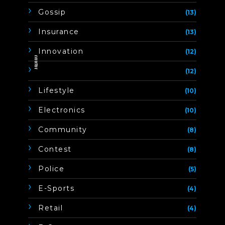
Gossip
(13)
Insurance
(13)
Innovation
(12)
ิิีิิิิิ
(12)
Lifestyle
(10)
Electronics
(10)
Community
(8)
Contest
(8)
Police
(5)
E-Sports
(4)
Retail
(4)