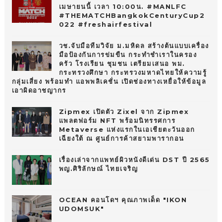
เมษายนนี้ เวลา 10:00น. #MANLFC
#THEMATCHBangkokCenturyCup2
022 #freshairfestival
วช.จับมือทีมวิจัย ม.มหิดล สร้างต้นแบบเครื่อง
มือป้องกันการข่มขืน กระทำชำเราในครอง
ครัว โรงเรียน ชุมชน เตรียมเสนอ พม.
กระทรวงศึกษา กระทรวงมหาดไทยให้ความรู้
กลุ่มเสี่ยง พร้อมทำ แอพพลิเคชั่น เปิดช่องทางเหยื่อให้ข้อมูล
เอาผิดอาชญากร
Zipmex เปิดตัว Zixel จาก Zipmex
แพลตฟอร์ม NFT พร้อมนิทรรศการ
Metaverse แห่งแรกในเอเชียตะวันออก
เฉียงใต้ ณ ศูนย์การค้าสยามพารากอน
เรื่องเล่าจากแพทย์ผิวหนังดีเด่น DST ปี 2565
พญ.ศิริลักษณ์ ไทยเจริญ
OCEAN คอนโดฯ คุณภาพเด็ด "IKON
UDOMSUK"