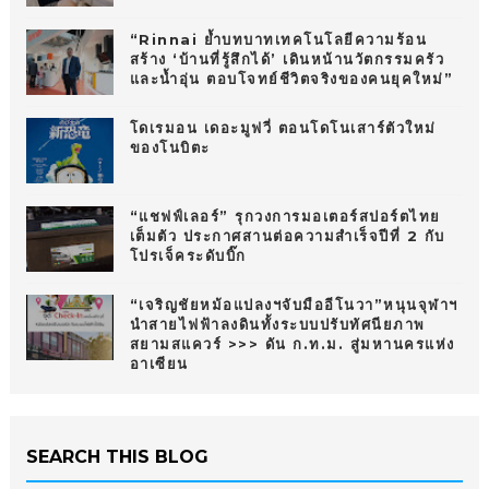
“Rinnai ย้ำบทบาทเทคโนโลยีความร้อน
สร้าง ‘บ้านที่รู้สึกได้’ เดินหน้านวัตกรรมครัว
และน้ำอุ่น ตอบโจทย์ชีวิตจริงของคนยุคใหม่”
โดเรมอน เดอะมูฟวี่ ตอนโดโนเสาร์ตัวใหม่
ของโนบิตะ
“แชฟฟ์เลอร์” รุกวงการมอเตอร์สปอร์ตไทย
เต็มตัว ประกาศสานต่อความสำเร็จปีที่ 2 กับ
โปรเจ็คระดับบิ๊ก
“เจริญชัยหม้อแปลงฯจับมืออีโนวา”หนุนจุฬาฯ
นำสายไฟฟ้าลงดินทั้งระบบปรับทัศนียภาพ
สยามสแควร์ >>> ดัน ก.ท.ม. สู่มหานครแห่ง
อาเซียน
SEARCH THIS BLOG