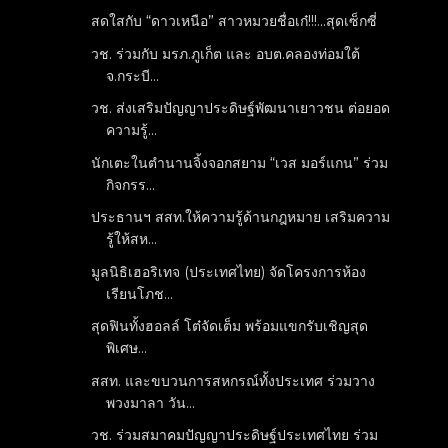
สดใสกับ “ดาวเหนือ” สาวหมวยชื่อเก๋!!!...สุดเซ็กซี่
วช. ร่วมกับ มรภ.ภูเก็ต และ อบต.คลองท่อมใต้
จ.กระบี...
วช. ส่งเสริมปัญญาประดิษฐ์พัฒนาเยาวชน ต่อยอด
ความรู้...
นักเตะในตำนานจิ้งจอกสยาม “เวส มอร์แกน” ร่วม
กิจกรร...
ประธานฯ สสท.ให้ความรู้ด้านกฎหมาย เสริมความ
รู้ให้สห...
มูลนิธิเฮอริเทจ (ประเทศไทย) จัดโครงการห้อง
เรียนโภช...
สุดฟินทั้งฮอลล์ โต๋จัดเต็ม พร้อมแขกรับเชิญสุด
พิเศษ...
สสท. และขบวนการสหกรณ์ทั้งประเทศ ร่วมวาง
พวงมาลา วัน...
วช. ร่วมสมาคมปัญญาประดิษฐ์ประเทศไทย ร่วม