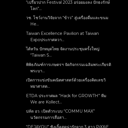
“เปรี้ยวปาก Festival 2023 อร่อยมงลง ปักธงรักษ์
โลก”...
วช. โชว์งานวิจัยจาก “ข้าว” สู่เครื่องดื่มและขนม
He...
Taiwan Excellence Pavilion at Taiwan
Expoประกาศควา...
ไต้หวัน ปักหมุดไทย จัดงานประชุมครั้งใหญ่
“Taiwan S...
พิพิธภัณฑ์การเกษตรฯ จัดกิจกรรมเฉลิมพระเกียรติ
พระบา...
เปิดการแข่งขันคณิตศาสตร์ด้วยเครื่องคิดเลขวิ
ทยาศาสต...
ETDA ประกาศผล “Hack for GROWTH” ทีม
We are Kollect...
ปลัด อว. เปิดตัวระบบ “COMMU MAX”
นวัตกรรมการสื่อสา...
“DEJAYOU” ซิงเกิ้ลสุดน่ารักจาก 3 สาว PiXXiE