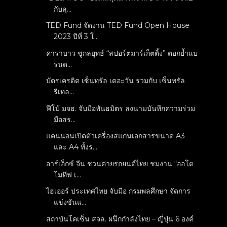
กับลุ...
TED Fund จัดงาน TED Fund Open House
2023 ปีที่ 3 โ...
คาราบาว ชูกลยุทธ์ “สปอร์ตมาร์เก็ตติ้ง” ตอกย้ำแบ
รนด...
บัตรเครดิต เซ็นทรัล เดอะวัน ร่วมกับ เซ็นทรัล
รีเทล...
ฟีโบ้ มจธ. จับมือพันธมิตร ลงนามบันทึกความร่วม
มือสร...
แคนนอนเปิดตัวเครื่องสแกนเอกสารขนาด A3
และ A4 ทั้งร...
อาร์เอ็กซ์ จีน ชวนค่ายรถยนต์ไทย ชมงาน “ออโต
โมทีฟ เ...
ไฮเออร์ ประเทศไทย จับมือ กรมพลศึกษา จัดการ
แข่งขันแ...
สถาบันโคเซ็น สจล. ผนึกกำลังไทย – ญี่ปุ่น 6 องค์