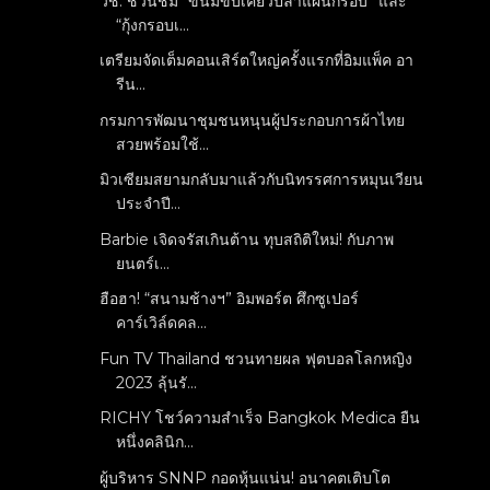
วช. ชวนชิม “ขนมขบเคี้ยวปลาแผ่นกรอบ” และ
“กุ้งกรอบเ...
เตรียมจัดเต็มคอนเสิร์ตใหญ่ครั้งแรกที่อิมแพ็ค อา
รีน...
กรมการพัฒนาชุมชนหนุนผู้ประกอบการผ้าไทย
สวยพร้อมใช้...
มิวเซียมสยามกลับมาแล้วกับนิทรรศการหมุนเวียน
ประจำปี...
Barbie เจิดจรัสเกินต้าน ทุบสถิติใหม่! กับภาพ
ยนตร์เ...
ฮือฮา! “สนามช้างฯ” อิมพอร์ต ศึกซูเปอร์
คาร์เวิล์ดคล...
Fun TV Thailand ชวนทายผล ฟุตบอลโลกหญิง
2023 ลุ้นรั...
RICHY โชว์ความสำเร็จ Bangkok Medica ยืน
หนึ่งคลินิก...
ผู้บริหาร SNNP กอดหุ้นแน่น! อนาคตเติบโต