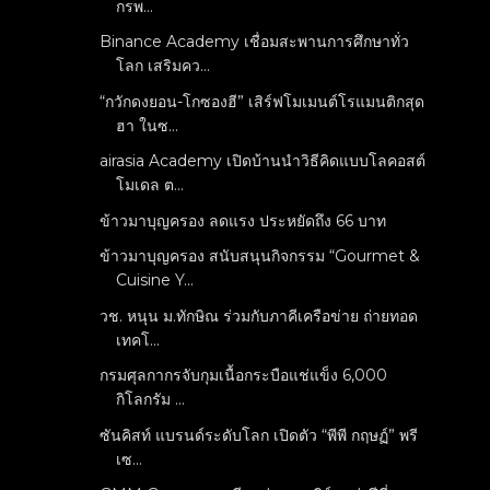
กรพ...
Binance Academy เชื่อมสะพานการศึกษาทั่ว
โลก เสริมคว...
“กวักดงยอน-โกซองฮี” เสิร์ฟโมเมนต์โรแมนติกสุด
ฮา ในซ...
airasia Academy เปิดบ้านนำวิธีคิดแบบโลคอสต์
โมเดล ต...
ข้าวมาบุญครอง ลดแรง ประหยัดถึง 66 บาท
ข้าวมาบุญครอง สนับสนุนกิจกรรม “Gourmet &
Cuisine Y...
วช. หนุน ม.ทักษิณ ร่วมกับภาคีเครือข่าย ถ่ายทอด
เทคโ...
กรมศุลกากรจับกุมเนื้อกระบือแช่แข็ง 6,000
กิโลกรัม ...
ซันคิสท์ แบรนด์ระดับโลก เปิดตัว “พีพี กฤษฏ์” พรี
เซ...