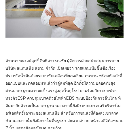
ด้านนายณรงค์ฤทธิ์ อิทธิสารรณชัย ผู้จัดการฝ่ายสนับสนุนการขาย
บริษัท สแกนเนีย สยาม จำกัด เปิดเผยว่า รถสแกนเนียขึ้นชื่อเรื่อง
ประหยัดน้ำมันด้วยระบบขับเคลื่อนที่ยอดเยี่ยม ทนทาน พร้อมหัวเก๋งที่
ออกแบบและทดสอบมาแล้วว่าลู่ลมที่สุด อีกทั้งมีความปลอดภัยสูง
ผ่านมาตรฐานความแข็งแรงสูงสุดในยุโรป มาพร้อมกับระบบช่วย
ทรงตัวESP ควบคุมเบรคด้วยไฟฟ้าEBS ระบบป้องกันการลื่นไถล ที่
ติดมากับตัวรถเป็นมาตรฐาน นอกจากนี้ยังมีระบบเบรคเสริมรีทาร์เด
อร์เอกสิทธิ์เฉพาะของสแกนเนีย สำหรับการขนส่งที่ต้องลงเขาลาด
ชัน นอกจากนั้นยังมีภายในที่หรูหรา สะดวกสบาย หน้าจอดิจิทัลขนาด
7 นิ้ว แสดงข้อมูลชัดเจนครบถ้วน