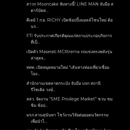
สาวก Mooncake ฟังทางนี้! LINE MAN จับมือ ส
ตาร์บัคส...
ดีเดย์ 1 ก.ย. RICHY เปิดช้อปปิ้งมอลล์โซนใหม่ ต้อ
นร...
FTI รับประกาศเกียรติคุณแก่สถานประกอบกิจการ
ที่เป็...
เปิดตัว Maserati MCXtrema รถแข่งทรงพลังรุ่น
ล่าสุดจ...
ททท. เปิดหมุดหมายใหม่ "เส้นทางท่องเที่ยวเชื่อม
โยง...
สำนักงานเขตลาดกระบัง จับมือ บจก สถานี
รีไซเคิล วงษ์...
สสว. จัดงาน “SME Privilege Market” ชวน ชม
ชิม ช้อป...
มรภ.สวนสุนันทา โชว์งานวิจัยต่อยอดนวัตกรรม
เพื่อนำไ...