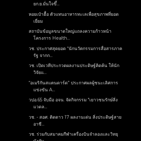
ยก.ย.มั่นใจขึ้...
หอยเป๋าฮื้อ ตัวแทนอาหารทะเลเพื่อสุขภาพที่ยอด
เยี่ยม
สถาบันข้อมูลขนาดใหญ่แถลงความก้าวหน้า
โครงการ Health...
วช. ประกาศสุดยอด “นักนวัตกรรมการสื่อสารภาค
รัฐ จากก...
วช. เปิดเวทีประกวดผลงานประดิษฐ์คิดค้น ให้นัก
วิจัยแ...
“อเมริกันสแตนดาร์ด” ประกาศผลผู้ชนะเลิศการ
แข่งขัน A...
วปอ.65 จับมือ อจน. จัดกิจกรรม "เยาวชนรักษ์สิ่ง
แวดล...
วช. - สอศ. ติดดาว 17 ผลงานเด่น สิ่งประดิษฐ์สาย
อาชี...
วช. ร่วมกับสมาคมกีฬาเครื่องบินจำลองและวิทยุ