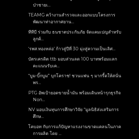
ป่าชายเ...
TEAMG คว้างานสำรวจและออกแบบโครงการ
พัฒนาท่าอากาศยาน...
ทีทีบี ร่วมกับ ธนชาตประกันภัย จัดแคมเปญสำหรับ
ลูกค้...
‘รพส.ทองหล่อ’ ก้าวสู่ปีที่ 30 มุ่งสู่ความเป็นเลิศ...
บัตรเครดิต ttb มอบส่วนลด 100 บาทพร้อมแลก
คะแนนรับเค...
“บูม-บิ๊กบูม” บุกโคราช! ชวนแฟน ๆ มากรี้ดให้สนั่น
พร...
PTG อัพเป้ายอดขายน้ำมัน พร้อมเดินหน้ารุกธุรกิจ
Non...
NV มอบเงินทุนการศึกษาวิจัย “มูลนิธิส่งเสริมการ
ศึกษ...
โคบอท กับการแก้ปัญหาแรงงานขาดแคลนในภาค
การผลิต โดย ...