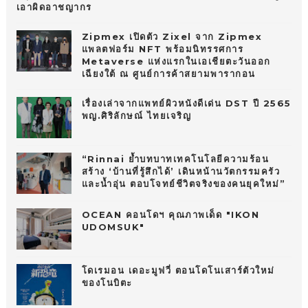
เอาผิดอาชญากร
Zipmex เปิดตัว Zixel จาก Zipmex
แพลตฟอร์ม NFT พร้อมนิทรรศการ
Metaverse แห่งแรกในเอเชียตะวันออก
เฉียงใต้ ณ ศูนย์การค้าสยามพารากอน
เรื่องเล่าจากแพทย์ผิวหนังดีเด่น DST ปี 2565
พญ.ศิริลักษณ์ ไทยเจริญ
“Rinnai ย้ำบทบาทเทคโนโลยีความร้อน
สร้าง ‘บ้านที่รู้สึกได้’ เดินหน้านวัตกรรมครัว
และน้ำอุ่น ตอบโจทย์ชีวิตจริงของคนยุคใหม่”
OCEAN คอนโดฯ คุณภาพเด็ด "IKON
UDOMSUK"
โดเรมอน เดอะมูฟวี่ ตอนโดโนเสาร์ตัวใหม่
ของโนบิตะ