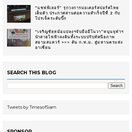
“แชฟฟ์เลอร์” รุกวงการมอเตอร์สปอร์ตไทย
เต็มตัว ประกาศสานต่อความสำเร็จปีที่ 2 กับ
โปรเจ็คระดับบิ๊ก
“เจริญชัยหม้อแปลงฯจับมืออีโนวา”หนุนจุฬาฯ
นำสายไฟฟ้าลงดินทั้งระบบปรับทัศนียภาพ
สยามสแควร์ >>> ดัน ก.ท.ม. สู่มหานครแห่ง
อาเซียน
SEARCH THIS BLOG
Tweets by TimesofSiam
SPONSOR