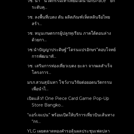
วช. นำ “ นวัตกรรมเท้าเทียมไดนามิกsPace ” ยก
ระดับคุ...
วช. ลงพื้นที่เบตง ดัน ผลิตภัณฑ์เห็ดหลินจือไทย
สร้า...
วช. หนุนเกษตรกรผู้ปลูกทุเรียน ภาคใต้ตอนล่าง
ด้วยกา...
วช.นำปัญญาประดิษฐ์”โดรนแปรอักษร”ตอบโจทย์
การพัฒนาทั...
วช. เสริมการท่องเที่ยวเบตง ยะลา จากผลสำเร็จ
โครงการ...
มรภ.สวนสุนันทา โชว์งานวิจัยต่อยอดนวัตกรรม
เพื่อนำไ...
เปิดแล้ว!! One Piece Card Game Pop-Up
Store Bangko...
“แอร์เจแปน” พร้อมเปิดให้บริการเที่ยวบินเส้นทาง
“กร...
YLG เผยตลาดทองคำรอลุ้นผลประชุมเฟดปลา