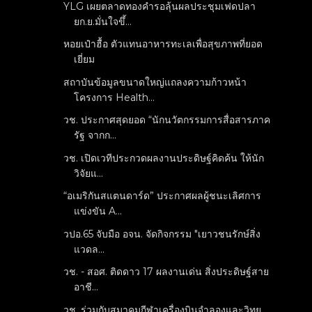
YLG เผยตลาดทองคำรอลุ้นผลประชุมเฟดปลา
ยก.ย.มั่นใจขึ้...
หอยเป๋าฮื้อ ตัวแทนอาหารทะเลเพื่อสุขภาพที่ยอด
เยี่ยม
สถาบันข้อมูลขนาดใหญ่แถลงความก้าวหน้า
โครงการ Health...
วช. ประกาศสุดยอด “นักนวัตกรรมการสื่อสารภาค
รัฐ จากก...
วช. เปิดเวทีประกวดผลงานประดิษฐ์คิดค้น ให้นัก
วิจัยแ...
“อเมริกันสแตนดาร์ด” ประกาศผลผู้ชนะเลิศการ
แข่งขัน A...
วปอ.65 จับมือ อจน. จัดกิจกรรม "เยาวชนรักษ์สิ่ง
แวดล...
วช. - สอศ. ติดดาว 17 ผลงานเด่น สิ่งประดิษฐ์สาย
อาชี...
วช. ร่วมกับสมาคมกีฬาเครื่องบินจำลองและวิทยุ