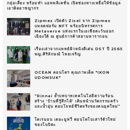
กลุ่มเสี่ยง พร้อมทำ แอพพลิเคชั่น เปิดช่องทางเหยื่อให้ข้อมูล
เอาผิดอาชญากร
Zipmex เปิดตัว Zixel จาก Zipmex
แพลตฟอร์ม NFT พร้อมนิทรรศการ
Metaverse แห่งแรกในเอเชียตะวันออก
เฉียงใต้ ณ ศูนย์การค้าสยามพารากอน
เรื่องเล่าจากแพทย์ผิวหนังดีเด่น DST ปี 2565
พญ.ศิริลักษณ์ ไทยเจริญ
OCEAN คอนโดฯ คุณภาพเด็ด "IKON
UDOMSUK"
“Rinnai ย้ำบทบาทเทคโนโลยีความร้อน
สร้าง ‘บ้านที่รู้สึกได้’ เดินหน้านวัตกรรมครัว
และน้ำอุ่น ตอบโจทย์ชีวิตจริงของคนยุคใหม่”
โดเรมอน เดอะมูฟวี่ ตอนโดโนเสาร์ตัวใหม่
ของโนบิตะ