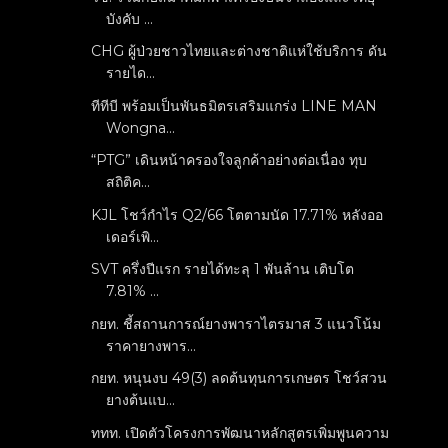
บังคับ ...
CHG ผู้ป่วยชาวไทยและต่างชาติแห่ใช้บริการ ดัน
รายได...
ทีทีบี พร้อมเป็นพันธมิตรเสริมแกร่ง LINE MAN
Wongna...
“PTG” เดินหน้าครองใจลูกค้าอย่างต่อเนื่อง ทุบ
สถิติค...
KJL โชว์กำไร Q2/66 โตตามนัด 17.71% หลังออ
เดอร์เพิ...
SVT ครึ่งปีแรก รายได้ทะลุ 1 พันล้าน เติบโต
7.81% ...
กยท. ชี้สถานการณ์ยางพาราไตรมาส 3 แนวโน้ม
ราคายางพาร...
กยท. หนุนงบ 49(3) ลดต้นทุนการเกษตร โชว์สวน
ยางต้นแบ...
ททท. เปิดตัวโครงการพัฒนาหลักสูตรเพิ่มพูนความ