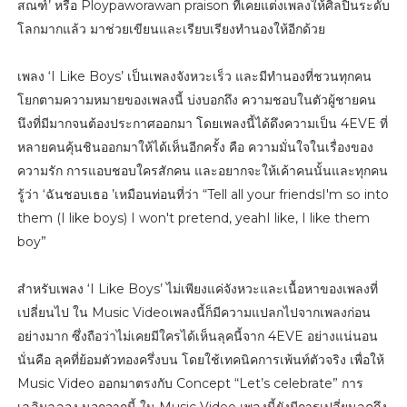
สณฑ์’ หรือ Ploypaworawan praison ที่เคยแต่งเพลงให้ศิลปินระดับ
โลกมากแล้ว มาช่วยเขียนและเรียบเรียงทำนองให้อีกด้วย
เพลง ‘I Like Boys’ เป็นเพลงจังหวะเร็ว และมีทำนองที่ชวนทุกคน
โยกตามความหมายของเพลงนี้ บ่งบอกถึง ความชอบในตัวผู้ชายคน
นึงที่มีมากจนต้องประกาศออกมา โดยเพลงนี้ได้ดึงความเป็น 4EVE ที่
หลายคนคุ้นชินออกมาให้ได้เห็นอีกครั้ง คือ ความมั่นใจในเรื่องของ
ความรัก การแอบชอบใครสักคน และอยากจะให้เค้าคนนั้นและทุกคน
รู้ว่า ‘ฉันชอบเธอ ’เหมือนท่อนที่ว่า “Tell all your friendsI'm so into
them (I like boys) I won't pretend, yeahI like, I like them
boy”
สำหรับเพลง ‘I Like Boys’ ไม่เพียงแค่จังหวะและเนื้อหาของเพลงที่
เปลี่ยนไป ใน Music Videoเพลงนี้ก็มีความแปลกไปจากเพลงก่อน
อย่างมาก ซึ่งถือว่าไม่เคยมีใครได้เห็นลุคนี้จาก 4EVE อย่างแน่นอน
นั่นคือ ลุคที่ย้อมตัวทองครึ่งบน โดยใช้เทคนิคการเพ้นท์ตัวจริง เพื่อให้
Music Video ออกมาตรงกับ Concept “Let’s celebrate” การ