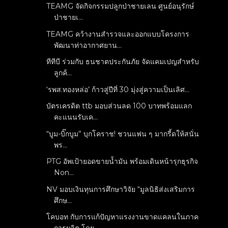
TEAMG จัดกิจกรรมปลูกป่าชายเลน ศูนย์อนุรักษ์
ป่าชายเ...
TEAMG คว้างานสำรวจและออกแบบโครงการ
พัฒนาท่าอากาศยาน...
ทีทีบี ร่วมกับ ธนชาตประกันภัย จัดแคมเปญสำหรับ
ลูกค้...
‘รพส.ทองหล่อ’ ก้าวสู่ปีที่ 30 มุ่งสู่ความเป็นเลิศ...
บัตรเครดิต ttb มอบส่วนลด 100 บาทพร้อมแลก
คะแนนรับเค...
“บูม-บิ๊กบูม” บุกโคราช! ชวนแฟน ๆ มากรี้ดให้สนั่น
พร...
PTG อัพเป้ายอดขายน้ำมัน พร้อมเดินหน้ารุกธุรกิจ
Non...
NV มอบเงินทุนการศึกษาวิจัย “มูลนิธิส่งเสริมการ
ศึกษ...
โคบอท กับการแก้ปัญหาแรงงานขาดแคลนในภาค