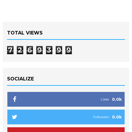
TOTAL VIEWS
7
2
6
9
3
9
9
SOCIALIZE
0.0k
Likes
0.0k
Followers