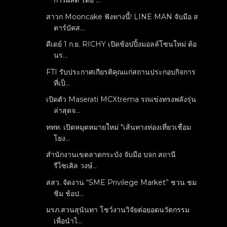
การผลิต โดย ...
สาวก Mooncake ฟังทางนี้! LINE MAN จับมือ ส
ตาร์บัคส...
ดีเดย์ 1 ก.ย. RICHY เปิดช้อปปิ้งมอลล์โซนใหม่ ต้อ
นร...
FTI รับประกาศเกียรติคุณแก่สถานประกอบกิจการ
ที่เป็...
เปิดตัว Maserati MCXtrema รถแข่งทรงพลังรุ่น
ล่าสุดจ...
ททท. เปิดหมุดหมายใหม่ "เส้นทางท่องเที่ยวเชื่อม
โยง...
สำนักงานเขตลาดกระบัง จับมือ บจก สถานี
รีไซเคิล วงษ์...
สสว. จัดงาน “SME Privilege Market” ชวน ชม
ชิม ช้อป...
มรภ.สวนสุนันทา โชว์งานวิจัยต่อยอดนวัตกรรม
เพื่อนำไ...