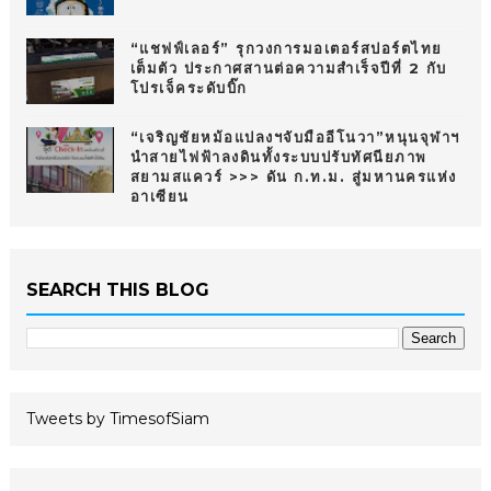
“แชฟฟ์เลอร์” รุกวงการมอเตอร์สปอร์ตไทย
เต็มตัว ประกาศสานต่อความสำเร็จปีที่ 2 กับ
โปรเจ็คระดับบิ๊ก
“เจริญชัยหม้อแปลงฯจับมืออีโนวา”หนุนจุฬาฯ
นำสายไฟฟ้าลงดินทั้งระบบปรับทัศนียภาพ
สยามสแควร์ >>> ดัน ก.ท.ม. สู่มหานครแห่ง
อาเซียน
SEARCH THIS BLOG
Tweets by TimesofSiam