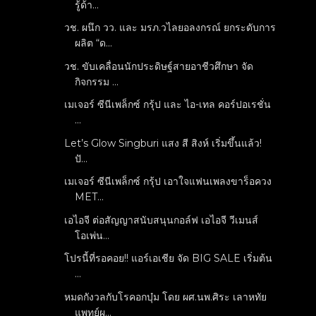
รู้ด้า...
วช. ผนึก วว. และ มรภ.วไลยอลงกรณ์ ยกระดับการ
ผลิต “ด...
วช. ขับเคลื่อนนักประดิษฐ์สายอาชีวศึกษา จัด
กิจกรรม ...
เมเจอร์ ซีนีเพล็กซ์ กรุ้ป และ ไอ-เทล คอร์ปอเรชั่น
...
Let’s Glow Singburi แสง สี สิงห์ เริ่มขึ้นแล้ว!
ปั...
เมเจอร์ ซีนีเพล็กซ์ กรุ้ป เอาใจแฟนเพลงขาร็อควง
MET...
เอไอจี ต่อสัญญาสนับสนุนกอล์ฟ เอไอจี วีเมนส์
โอเพ่น...
โปรนี้ที่รอคอย!! แอร์เอเชีย จัด BIG SALE เริ่มต้น
...
หมดกังวลกับโรคอกบุ๋ม โดย ผศ.นพ.ศิระ เลาหทัย
แพทย์ผ...