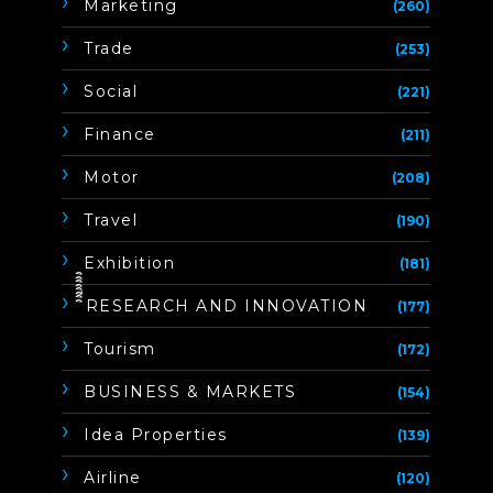
Marketing
(260)
Trade
(253)
Social
(221)
Finance
(211)
Motor
(208)
Travel
(190)
Exhibition
(181)
ิิีิิิิิRESEARCH AND INNOVATION
(177)
Tourism
(172)
BUSINESS & MARKETS
(154)
Idea Properties
(139)
Airline
(120)