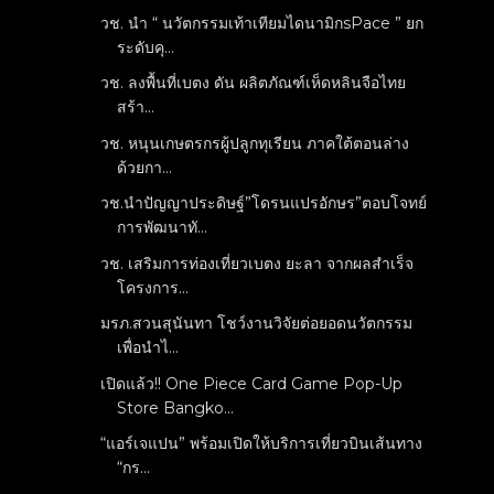
วช. นำ “ นวัตกรรมเท้าเทียมไดนามิกsPace ” ยก
ระดับคุ...
วช. ลงพื้นที่เบตง ดัน ผลิตภัณฑ์เห็ดหลินจือไทย
สร้า...
วช. หนุนเกษตรกรผู้ปลูกทุเรียน ภาคใต้ตอนล่าง
ด้วยกา...
วช.นำปัญญาประดิษฐ์”โดรนแปรอักษร”ตอบโจทย์
การพัฒนาทั...
วช. เสริมการท่องเที่ยวเบตง ยะลา จากผลสำเร็จ
โครงการ...
มรภ.สวนสุนันทา โชว์งานวิจัยต่อยอดนวัตกรรม
เพื่อนำไ...
เปิดแล้ว!! One Piece Card Game Pop-Up
Store Bangko...
“แอร์เจแปน” พร้อมเปิดให้บริการเที่ยวบินเส้นทาง
“กร...