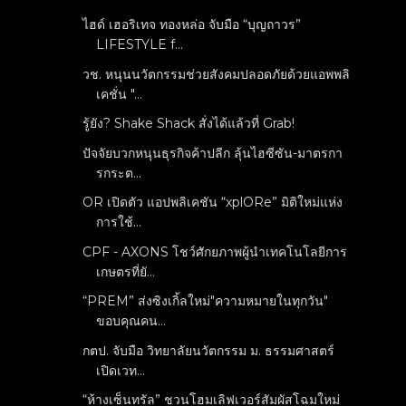
ไฮด์ เฮอริเทจ ทองหล่อ จับมือ “บุญถาวร”
LIFESTYLE f...
วช. หนุนนวัตกรรมช่วยสังคมปลอดภัยด้วยแอพพลิ
เคชั่น "...
รู้ยัง? Shake Shack สั่งได้แล้วที่ Grab!
ปัจจัยบวกหนุนธุรกิจค้าปลีก ลุ้นไฮซีซัน-มาตรกา
รกระต...
OR เปิดตัว แอปพลิเคชัน “xplORe” มิติใหม่แห่ง
การใช้...
CPF - AXONS โชว์ศักยภาพผู้นำเทคโนโลยีการ
เกษตรที่ยั...
“PREM” ส่งซิงเกิ้ลใหม่"ความหมายในทุกวัน"
ขอบคุณคน...
กตป. จับมือ วิทยาลัยนวัตกรรม ม. ธรรมศาสตร์
เปิดเวท...
“ห้างเซ็นทรัล” ชวนโฮมเลิฟเวอร์สัมผัสโฉมใหม่