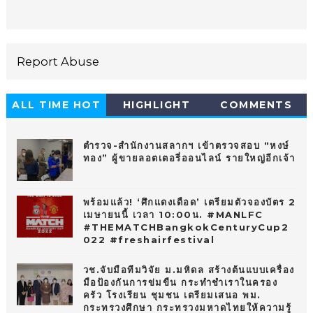
Report Abuse
ALL TIME HOT
HIGHLIGHT
COMMENTS
10
ตำรวจ-สำนักงานสลากฯ เข้าตรวจสอบ “หงษ์
ทอง” ผู้ขายลอตเตอรี่ออนไลน์ รายใหญ่อีกเจ้า
พร้อมแล้ว! ‘ศึกแดงเดือด’ เตรียมตัวจองบัตร 2
เมษายนนี้ เวลา 10:00น. #MANLFC
#THEMATCHBangkokCenturyCup2
022 #freshairfestival
วช.จับมือทีมวิจัย ม.มหิดล สร้างต้นแบบเครื่อง
มือป้องกันการข่มขืน กระทำชำเราในครอง
ครัว โรงเรียน ชุมชน เตรียมเสนอ พม.
กระทรวงศึกษา กระทรวงมหาดไทยให้ความรู้