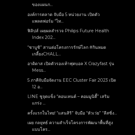
ของแผนก...
องค์การตลาด จับมือ 5 หน่วยงาน เปิดตัว
แพลตฟอร์ม “ไท...
ฟิลิปส์ เผยผลสำรวจ Philips Future Health
Index 202...
“ชาบูชิ” สานต่อโครงการรักษ์โลก #กินหมด
เกลี้ยงCHALL...
อาดิดาส เปิดตัวรองเท้าฟุตบอล X Crazyfast รุ่น
Mess...
5 ภาคีจับมือจัดงาน EEC Cluster Fair 2023 เปิด
12 อ...
LINE ชูจุดแข็ง “คอนเทนต์ – คอมมูนิตี้” เสริม
แกร่ง ...
ครั้งแรกในไทย! “แสนสิริ” จับมือ “หัวเว่ย” “ลีสซิ่ง...
เผย กลยุทธ์ ความสำเร็จโครงการพัฒนาพื้นที่สูง
แบบโคร...