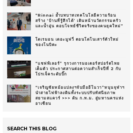
“Rinnai ย้ำบทบาทเทคโนโลยีความร้อน
สร้าง ‘บ้านที่รู้สึกได้’ เดินหน้านวัตกรรมครัว
และน้ำอุ่น ตอบโจทย์ชีวิตจริงของคนยุคใหม่”
โดเรมอน เดอะมูฟวี่ ตอนโดโนเสาร์ตัวใหม่
ของโนบิตะ
“แชฟฟ์เลอร์” รุกวงการมอเตอร์สปอร์ตไทย
เต็มตัว ประกาศสานต่อความสำเร็จปีที่ 2 กับ
โปรเจ็คระดับบิ๊ก
“เจริญชัยหม้อแปลงฯจับมืออีโนวา”หนุนจุฬาฯ
นำสายไฟฟ้าลงดินทั้งระบบปรับทัศนียภาพ
สยามสแควร์ >>> ดัน ก.ท.ม. สู่มหานครแห่ง
อาเซียน
SEARCH THIS BLOG