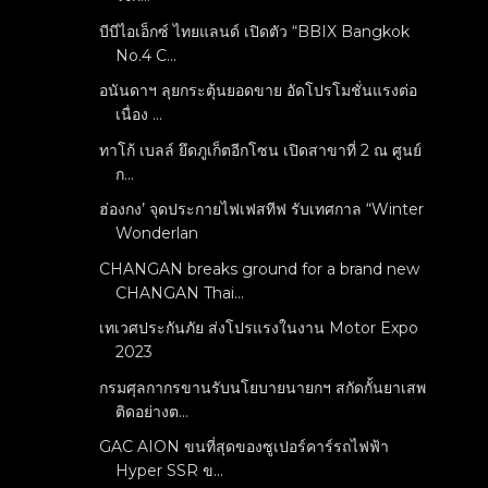
บีบีไอเอ็กซ์ ไทยแลนด์ เปิดตัว “BBIX Bangkok
No.4 C...
อนันดาฯ ลุยกระตุ้นยอดขาย อัดโปรโมชั่นแรงต่อ
เนื่อง ...
ทาโก้ เบลล์ ยึดภูเก็ตอีกโซน เปิดสาขาที่ 2 ณ ศูนย์
ก...
ฮ่องกง’ จุดประกายไฟเฟสทีฟ รับเทศกาล “Winter
Wonderlan
CHANGAN breaks ground for a brand new
CHANGAN Thai...
เทเวศประกันภัย ส่งโปรแรงในงาน Motor Expo
2023
กรมศุลกากรขานรับนโยบายนายกฯ สกัดกั้นยาเสพ
ติดอย่างต...
GAC AION ขนที่สุดของซูเปอร์คาร์รถไฟฟ้า
Hyper SSR ข...