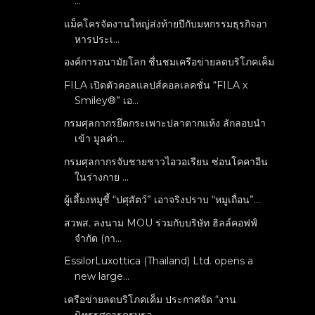
...
แม็คโครจัดงานใหญ่ส่งท้ายปีกับมหกรรมธุรกิจอา
หารประเ...
องค์การอนามัยโลก ชื่นชมเครือข่ายลดบริโภคเค็ม
FILA เปิดตัวคอลแลปส์คอลเลคชั่น “FILA x
Smiley®” เอ...
กรมศุลกากรยึดกระเพาะปลาตากแห้ง ลักลอบนำ
เข้า มูลค่า...
กรมศุลกากรจับชายชาวไอวอเรียน ซ่อนโคคาอีน
ในร่างกาย ...
ผู้เลี้ยงหมูชี้ “ปศุสัตว์” เอาจริงปราบ “หมูเถื่อน”...
สวพส. ลงนาม MOU ร่วมกับบริษัท ฮิลล์คอฟฟ์
จำกัด (กา...
EssilorLuxottica (Thailand) Ltd. opens a
new large...
เครือข่ายลดบริโภคเค็ม ประกาศจัด “งาน
นิทรรศการครบรอ...