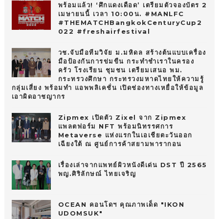
พร้อมแล้ว! ‘ศึกแดงเดือด’ เตรียมตัวจองบัตร 2
เมษายนนี้ เวลา 10:00น. #MANLFC
#THEMATCHBangkokCenturyCup2
022 #freshairfestival
วช.จับมือทีมวิจัย ม.มหิดล สร้างต้นแบบเครื่อง
มือป้องกันการข่มขืน กระทำชำเราในครอง
ครัว โรงเรียน ชุมชน เตรียมเสนอ พม.
กระทรวงศึกษา กระทรวงมหาดไทยให้ความรู้
กลุ่มเสี่ยง พร้อมทำ แอพพลิเคชั่น เปิดช่องทางเหยื่อให้ข้อมูล
เอาผิดอาชญากร
Zipmex เปิดตัว Zixel จาก Zipmex
แพลตฟอร์ม NFT พร้อมนิทรรศการ
Metaverse แห่งแรกในเอเชียตะวันออก
เฉียงใต้ ณ ศูนย์การค้าสยามพารากอน
เรื่องเล่าจากแพทย์ผิวหนังดีเด่น DST ปี 2565
พญ.ศิริลักษณ์ ไทยเจริญ
OCEAN คอนโดฯ คุณภาพเด็ด "IKON
UDOMSUK"