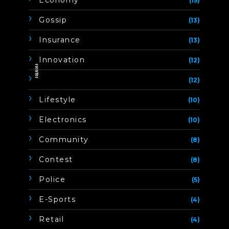
(15)
Gossip
(13)
Insurance
(13)
Innovation
(12)
ิิีิิิิิ
(12)
Lifestyle
(10)
Electronics
(10)
Community
(8)
Contest
(8)
Police
(5)
E-Sports
(4)
Retail
(4)