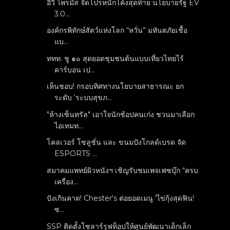
อีวี ไพรมัส จัดโปรหนักโค้งสุดท้าย นโยบายรัฐ EV
3.0...
องค์กรพิทักษ์สัตว์แห่งโลก “หวั่น”​ มหันตภัยเชื้อ
แบ...
ททท. ชู ๑๐ สุดยอดชุมชนต้นแบบเที่ยวไทยไร้
คาร์บอน เป...
เห็นชอบ! กรอบทิศทางนโยบายสาธารณะ ยก
ระดับ ‘ระบบสุขภ...
"ห้างเซ็นทรัล" เอาใจนักช้อปคนเก่ง ชวนมาเลือก
ไอเทมท...
โคลเวอร์ โซลูชั่น และ ขนมปังโกลด์เบรด จัด
ESPORTS ...
สมาคมแพทย์ผิวหนังฯ เชิญรับชมเพจเฟซบุ๊ก “ครบ
เครื่อง...
ปังเกินคาด! Chester's ต่อยอดเมนู 'ไข่กุ้งสุดฟิน!
ซ...
SSP ติดตั้งโซลาร์รูฟท็อปให้ศูนย์พัฒนาเด็กเล็ก