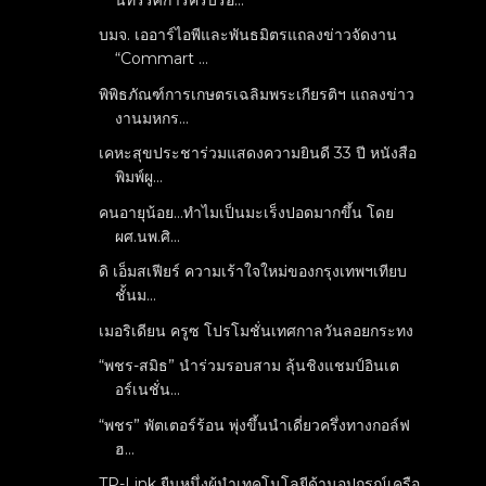
บมจ. เออาร์ไอพีและพันธมิตรแถลงข่าวจัดงาน
“Commart ...
พิพิธภัณฑ์การเกษตรเฉลิมพระเกียรติฯ แถลงข่าว
งานมหกร...
เคหะสุขประชาร่วมแสดงความยินดี 33 ปี หนังสือ
พิมพ์ผู...
คนอายุน้อย...ทำไมเป็นมะเร็งปอดมากขึ้น โดย
ผศ.นพ.ศิ...
ดิ เอ็มสเฟียร์ ความเร้าใจใหม่ของกรุงเทพฯเทียบ
ชั้นม...
เมอริเดียน ครูซ โปรโมชั่นเทศกาลวันลอยกระทง
“พชร-สมิธ” นำร่วมรอบสาม ลุ้นชิงแชมป์อินเต
อร์เนชั่น...
“พชร” พัตเตอร์ร้อน พุ่งขึ้นนำเดี่ยวครึ่งทางกอล์ฟ
ฮ...
TP-Link ยืนหนึ่งผู้นำเทคโนโลยีด้านอุปกรณ์เครือ