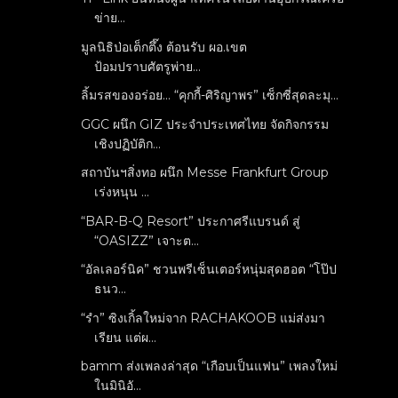
ข่าย...
มูลนิธิป่อเต็กตึ๊ง ต้อนรับ ผอ.เขต
ป้อมปราบศัตรูพ่าย...
ลิ้มรสของอร่อย... “คุกกี้-ศิริญาพร” เซ็กซี่สุดละมุ...
GGC ผนึก GIZ ประจำประเทศไทย จัดกิจกรรม
เชิงปฏิบัติก...
สถาบันฯสิ่งทอ ผนึก Messe Frankfurt Group
เร่งหนุน ...
“BAR-B-Q Resort” ประกาศรีแบรนด์ สู่
“OASIZZ” เจาะต...
“อัลเลอร์นิค” ชวนพรีเซ็นเตอร์หนุ่มสุดฮอต “โป๊ป
ธนว...
“รำ” ซิงเกิ้ลใหม่จาก RACHAKOOB แม่ส่งมา
เรียน แต่ผ...
bamm ส่งเพลงล่าสุด “เกือบเป็นแฟน” เพลงใหม่
ในมินิอั...