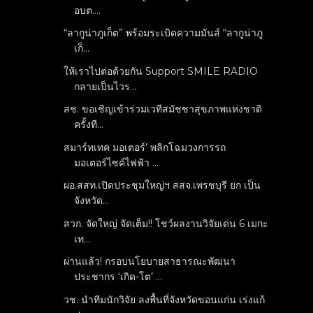
อบต....
“ลากูน่าภูเก็ต” พร้อมระเบิดความมันส์ “ลากูน่าภู
เก็...
ให้เราไปต่อด้วยกัน Support SMILE RADIO
กลายเป็นไวร...
สช. ขอเชิญเข้าร่วมเวทีสมัชชาสุขภาพแห่งชาติ
ครั้งที...
สมาร์ทเทค มอเตอร์’ พลิกโฉมวงการรถ
มอเตอร์ไซค์ไฟฟ้า ...
ผอ.สสท.เปิดประชุมใหญ่ฯ สสจ.เพรชบุรี ยก เป็น
จังหวัด...
สวก. จัดใหญ่ จัดเต็ม!! โชว์ผลงานวิจัยเด่น 6 เมกะ
เท...
ผ่านแล้ว! กรอบนโยบายสาธารณะพัฒนา
ประชากร ‘เกิด-โต’ ...
วช. นำทีมนักวิจัย ลงพื้นที่จังหวัดขอนแก่น เร่งแก้