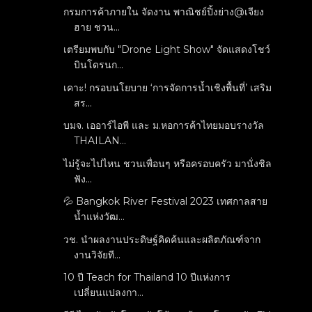
กรมการค้าภายใน จัดงาน พาณิชย์ปิ้งย่าง@เจียง
ฮาย ชวน...
เตรียมพบกับ "Drone Light Show" จัดแสดงโชว์
บินโดรนก...
เคาะ! กรอบนโยบาย ‘การจัดการน้ำเชิงพื้นที่’ เสริม
สร...
บมจ. เออาร์ไอพี และ ม.หอการค้าไทยมอบรางวัล
THAILAN...
ไม่รู้จะไปไหน ชวนเพื่อนๆ หรือครอบครัว มานั่งชิล
ฟัง...
💦 Bangkok River Festival 2023 เทศกาลสาย
น้ำแห่งวัฒ...
วช. นำผลงานประดิษฐ์คิดค้นและผลิตภัณฑ์จาก
งานวิจัยที...
10 ปี Teach for Thailand 10 ปีแห่งการ
เปลี่ยนแปลงกา...