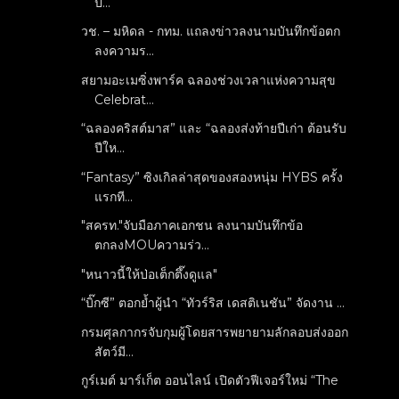
ป...
วช. – มหิดล - กทม. แถลงข่าวลงนามบันทึกข้อตก
ลงความร...
สยามอะเมซิ่งพาร์ค ฉลองช่วงเวลาแห่งความสุข
Celebrat...
“ฉลองคริสต์มาส” และ “ฉลองส่งท้ายปีเก่า ต้อนรับ
ปีให...
“Fantasy” ซิงเกิลล่าสุดของสองหนุ่ม HYBS ครั้ง
แรกที...
"สครท."จับมือภาคเอกชน ลงนามบันทึกข้อ
ตกลงMOUความร่ว...
"หนาวนี้ให้ป่อเต็กตึ๊งดูแล"
“บิ๊กซี” ตอกย้ำผู้นำ “ทัวร์ริส เดสติเนชัน” จัดงาน ...
กรมศุลกากรจับกุมผู้โดยสารพยายามลักลอบส่งออก
สัตว์มี...
กูร์เมต์ มาร์เก็ต ออนไลน์ เปิดตัวฟีเจอร์ใหม่ “The