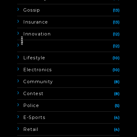
Gossip
(13)
Insurance
(13)
Innovation
(12)
ิิีิิิิิ
(12)
Lifestyle
(10)
Electronics
(10)
Community
(8)
Contest
(8)
Police
(5)
E-Sports
(4)
Retail
(4)