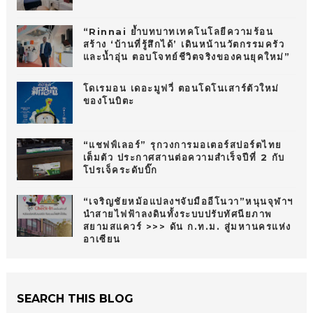
“Rinnai ย้ำบทบาทเทคโนโลยีความร้อน
สร้าง ‘บ้านที่รู้สึกได้’ เดินหน้านวัตกรรมครัว
และน้ำอุ่น ตอบโจทย์ชีวิตจริงของคนยุคใหม่”
โดเรมอน เดอะมูฟวี่ ตอนโดโนเสาร์ตัวใหม่
ของโนบิตะ
“แชฟฟ์เลอร์” รุกวงการมอเตอร์สปอร์ตไทย
เต็มตัว ประกาศสานต่อความสำเร็จปีที่ 2 กับ
โปรเจ็คระดับบิ๊ก
“เจริญชัยหม้อแปลงฯจับมืออีโนวา”หนุนจุฬาฯ
นำสายไฟฟ้าลงดินทั้งระบบปรับทัศนียภาพ
สยามสแควร์ >>> ดัน ก.ท.ม. สู่มหานครแห่ง
อาเซียน
SEARCH THIS BLOG