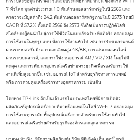
การรับส่งข้อมูลให้รวดเร็วและมีประสิทธิภาพมากขึ้น ซึ่งตลาด Wi-Fi
7 ทั่วโลก มูลค่าประมาณ 1.0 พันล้านดอลลาร์สหรัฐในปี 2566 และ
คาดว่าจะมีมูลค่าถึง 24.2 พันล้านดอลลาร์สหรัฐภายในปี 2573 โดยมี
CAGR ที่ 57.2% ตั้งแต่ปี 2566 ถึง 2573 ซึ่งถือเป็นการปฏิวัติไลฟ์
สไตล์ของผู้คนนำไปสู่การใช้ชีวิตในแบบอัจฉริยะที่แท้จริง ครอบคลุม
การใช้งานในทุกรูปแบบ ทั้งการใช้งานทั่วไป เช่น การรับชมภาพยนต์
ผ่านระบบสตรีมมิ่งความละเอียดสูง 4K/8K, การเล่นเกมออนไลน์
ผ่านระบบคลาวด์, และการใช้งานอุปกรณ์ AR / VR / XR โดยไม่มี
สะดุด และการพัฒนาอุปกรณ์เครือข่ายทางธุรกิจเพื่อรองรับการใช้
งานที่เพิ่มสูงมากขึ้น เช่น อุปกรณ์ IoT สำหรับธุรกิจทางการแพทย์
หรือ การควบคุมเครื่องจักรทางอุตสาหกรรม เป็นต้น
โดยทาง TP-Link ถือเป็นเจ้าแรกในประเทศไทยที่มีการเปิดตัว
ผลิตภัณฑ์อุปกรณ์เครือข่ายที่มาพร้อมเทคโนโลยี Wi-Fi 7 ครอบคลุม
การใช้งานทุกระดับ ทั้งอุปกรณ์เครือข่ายสำหรับการใช้งานทั่วไป
และอุปกรณ์เครือข่ายสำหรับธุรกิจองค์กรและอุตสาหกรรม
นายหง หัวเฟิง, ผู้จัดการผลิตภัณฑ์บริษัท ทีพี-ลิงค์ เอ็นเตอร์ไพรส์