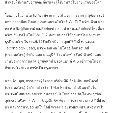
สำหรับใช้งานกับธุรกิจองค์กรและผู้ใช้งานทั่วไปรายแรกของโลก
โดยภายในงานได้รับเกียรติจาก นายเฉิน คุณ กรรมการผู้จัดการบริ
ษัทฯ กล่าวต้อนรับและนำเสนอเทคโนโลยี Wi-Fi 7 พร้อมด้วย นาย
หง หัวเฟิง ผู้จัดการฝ่ายผลิตภัณฑ์ กล่าวนำเสนอผลิตภัณฑ์ใหม่ที่มา
พร้อมกับเทคโนโลยี Wi-Fi 7 ทั้งระดับการใช้งานทั่วไปและระดับ
ธุรกิจองค์กร ในงานยังได้รับเกียรติจาก คุณศิริศักดิ์ ท่อนทอง,
Technology Lead, บริษัท อินเทล ไมโครอิเล็กทรอนิกส์
(ประเทศไทย) จำกัด และ คุณสุนีย์ โรจนโอฬารรัตน์ หัวหน้าแผนก
งานบริหารการตลาด ธุรกิจฟิกซ์ บรอดแบนด์ AIS เข้าร่วมในงาน
ด้วย ณ โรงแรม คาร์ลตัน กรุงเทพฯ
นายเฉิน คุณ, กรรมการผู้จัดการ บริษัท ทีพี-ลิงค์ เอ็นเตอร์ไพรส์
(ประเทศไทย) จำกัด กล่าวว่า TP-Link เข้ามาดำเนินธุรกิจใน
ประเทศไทยมาอย่างยาวนานกว่า 9 ปี โดยมีการเติบโตทางธุรกิจ
อุปกรณ์เครือข่าย Wi-Fi 6 สูงถึง 650% ภายในระยะเวลา 3 ปีที่ผ่าน
มา และการมาของเทคโนโลยี Wi-Fi 7 จะช่วยเพิ่มประสิทธิภาพใน