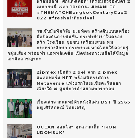
พร้อมแล้ว! ‘ศึกแดงเดือด’ เตรียมตัวจองบัตร 2
เมษายนนี้ เวลา 10:00น. #MANLFC
#THEMATCHBangkokCenturyCup2
022 #freshairfestival
วช.จับมือทีมวิจัย ม.มหิดล สร้างต้นแบบเครื่อง
มือป้องกันการข่มขืน กระทำชำเราในครอง
ครัว โรงเรียน ชุมชน เตรียมเสนอ พม.
กระทรวงศึกษา กระทรวงมหาดไทยให้ความรู้
กลุ่มเสี่ยง พร้อมทำ แอพพลิเคชั่น เปิดช่องทางเหยื่อให้ข้อมูล
เอาผิดอาชญากร
Zipmex เปิดตัว Zixel จาก Zipmex
แพลตฟอร์ม NFT พร้อมนิทรรศการ
Metaverse แห่งแรกในเอเชียตะวันออก
เฉียงใต้ ณ ศูนย์การค้าสยามพารากอน
เรื่องเล่าจากแพทย์ผิวหนังดีเด่น DST ปี 2565
พญ.ศิริลักษณ์ ไทยเจริญ
OCEAN คอนโดฯ คุณภาพเด็ด "IKON
UDOMSUK"