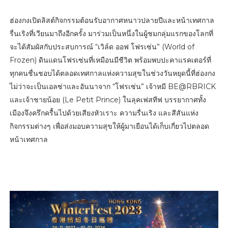
ฮ่องกงเปิดลิสต์กิจกรรมต้อนรับอากาศหนาวปลายปีและหน้าเทศกาล
รื่นเริงที่เวียนมาถึงอีกครั้ง มาร่วมเป็นหนึ่งในผู้ชมกลุ่มแรกของโลกที่
จะได้สัมผัสกับประสบการณ์ “เวิล์ด ออฟ โฟรเซ่น” (World of
Frozen) ดินแดนโฟรเซ่นที่เหมือนมีชีวิต พร้อมพบปะคาแรคเตอร์ที่
ทุกคนชื่นชอบได้ตลอดเทศกาลแห่งความสุขในช่วงวันหยุดนี้ที่ฮ่องกง
ไม่ว่าจะเป็นเอลซ่าและอันนาจาก “โฟรเซ่น” เจ้าหมี BE@RBRICK
และเจ้าชายน้อย (Le Petit Prince) ในลุคเฟสทีฟ บรรยากาศทั้ง
เมืองจึงครึกครื้นไปด้วยเสียงหัวเราะ ความรื่นเริง และสีสันแห่ง
กิจกรรมต่างๆ เพื่อส่งมอบความสุขให้ผู้มาเยือนได้เก็บเกี่ยวไปตลอด
หน้าเทศกาล