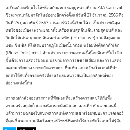
เตรียมตัวเตรียมใจให้พร้อมกับมหกรรมฤดูหนาวที่งาน AIA Carnival
ซึ่งจะหวนกลับมาจัดในฮ่องกงอีกครั้งตั้งแต่วันที่ 21 ธันวาคม 2566 ถึง
วันที่ 25 กุมภาพันธ์ 2567 งานคาร์นิวัลนี้เรียกได้ว่าเป็นประเพณีสุด
ทัชใจของเมือง เพราะยกมาทั้งเครื่องเล่นสุดตื่นเต้น เกมสุดมันส์ และ
กิมมิกให้เล่นสนุกแบบอินเตอร์แอคทีฟ (Interactive) รวมถึงจุดแวะ
แชะ ชิม ชิล ที่ไม่เคยปรากฏในเมืองนี้มาก่อน พร้อมทั้งตุ๊กตาตัวเล็ก
(Plush Dolls) กว่า 1 ล้านตัว บรรยากาศงานครั้งนี้จะพิเศษขึ้นไปอีก
ขั้นด้วยการแสดงริมถนน บูธขายอาหารรสชาติเยี่ยม และการแสดง
สดบนเวทีกลาง มาพบกับความสุข ตื่นเต้น และสร้างโมเมนต์ที่น่า
จดจำให้กับทั้งครอบครัวที่งานรับลมหนาวอันเป็นเอกลักษณ์ของ
ฮ่องกงแห่งนี้กัน
หากคุณกำลังมองหาสถานที่พักผ่อนที่จะสร้างความสุขให้กับทั้ง
ครอบครัวอยู่ล่ะก็ ฮ่องกงนี่แหละคือคำตอบ จองเที่ยวบินเลยตอนนี้
แล้วมาร่วมฉลองไปกับเทศกาลแห่งความสุข พร้อมพบปะคาแรคเตอร์
ที่คุณชื่นชอบ รวมถึงเรื่องเซอร์ไพรซ์ที่จะทำให้ประทับใจแบบไม่รู้ลืม