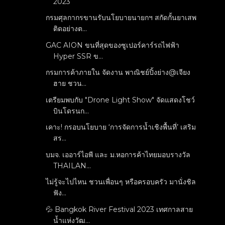
2023
กรมศุลกากรขานรับนโยบายนายกฯ สกัดกั้นยาเสพ
ติดอย่างต...
GAC AION ขนที่สุดของซูเปอร์คาร์รถไฟฟ้า
Hyper SSR ข...
กรมการค้าภายใน จัดงาน พาณิชย์ปิ้งย่าง@เจียง
ฮาย ชวน...
เตรียมพบกับ "Drone Light Show" จัดแสดงโชว์
บินโดรนก...
เคาะ! กรอบนโยบาย ‘การจัดการน้ำเชิงพื้นที่’ เสริม
สร...
บมจ. เออาร์ไอพี และ ม.หอการค้าไทยมอบรางวัล
THAILAN...
ไม่รู้จะไปไหน ชวนเพื่อนๆ หรือครอบครัว มานั่งชิล
ฟัง...
💦 Bangkok River Festival 2023 เทศกาลสาย
น้ำแห่งวัฒ...