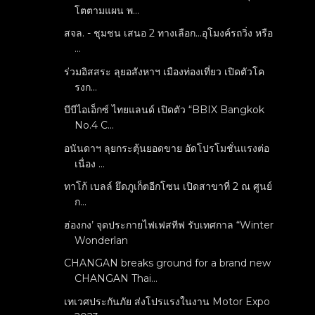
โตตามแผน พ...
สจล. - ชุมชน เสนอ 2 ทางเลือก...อุโมงค์รถวิ่ง หรือ
...
ร่วมอิสสระ ลุยอสังหาฯ เมืองท่องเที่ยว เปิดตัวโค
รงก...
บีบีไอเอ็กซ์ ไทยแลนด์ เปิดตัว “BBIX Bangkok
No.4 C...
อนันดาฯ ลุยกระตุ้นยอดขาย อัดโปรโมชั่นแรงต่อ
เนื่อง ...
ทาโก้ เบลล์ ยึดภูเก็ตอีกโซน เปิดสาขาที่ 2 ณ ศูนย์
ก...
ฮ่องกง’ จุดประกายไฟเฟสทีฟ รับเทศกาล “Winter
Wonderlan
CHANGAN breaks ground for a brand new
CHANGAN Thai...
เทเวศประกันภัย ส่งโปรแรงในงาน Motor Expo