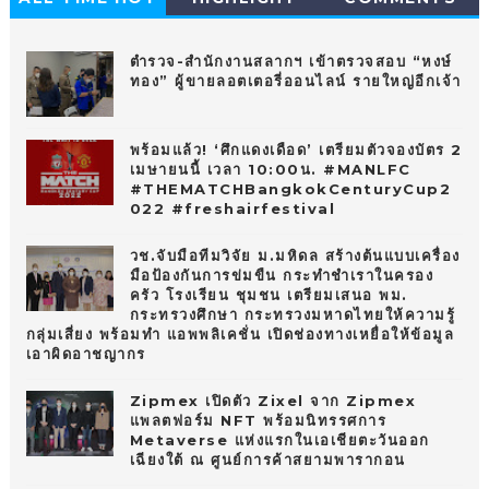
10
ตำรวจ-สำนักงานสลากฯ เข้าตรวจสอบ “หงษ์
ทอง” ผู้ขายลอตเตอรี่ออนไลน์ รายใหญ่อีกเจ้า
พร้อมแล้ว! ‘ศึกแดงเดือด’ เตรียมตัวจองบัตร 2
เมษายนนี้ เวลา 10:00น. #MANLFC
#THEMATCHBangkokCenturyCup2
022 #freshairfestival
วช.จับมือทีมวิจัย ม.มหิดล สร้างต้นแบบเครื่อง
มือป้องกันการข่มขืน กระทำชำเราในครอง
ครัว โรงเรียน ชุมชน เตรียมเสนอ พม.
กระทรวงศึกษา กระทรวงมหาดไทยให้ความรู้
กลุ่มเสี่ยง พร้อมทำ แอพพลิเคชั่น เปิดช่องทางเหยื่อให้ข้อมูล
เอาผิดอาชญากร
Zipmex เปิดตัว Zixel จาก Zipmex
แพลตฟอร์ม NFT พร้อมนิทรรศการ
Metaverse แห่งแรกในเอเชียตะวันออก
เฉียงใต้ ณ ศูนย์การค้าสยามพารากอน