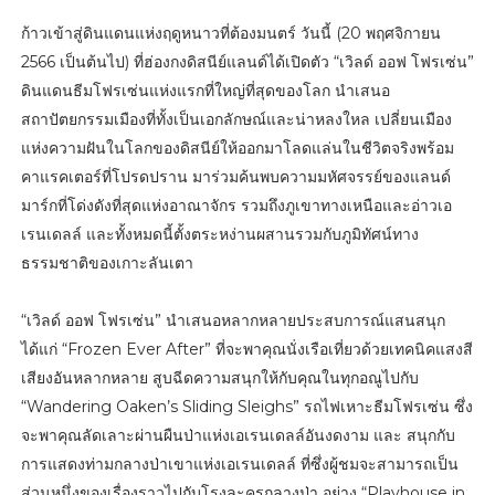
ก้าวเข้าสู่ดินแดนแห่งฤดูหนาวที่ต้องมนตร์ วันนี้ (20 พฤศจิกายน
2566 เป็นต้นไป) ที่ฮ่องกงดิสนีย์แลนด์ได้เปิดตัว “เวิลด์ ออฟ โฟรเซ่น”
ดินแดนธีมโฟรเซ่นแห่งแรกที่ใหญ่ที่สุดของโลก นำเสนอ
สถาปัตยกรรมเมืองที่ทั้งเป็นเอกลักษณ์และน่าหลงใหล เปลี่ยนเมือง
แห่งความฝันในโลกของดิสนีย์ให้ออกมาโลดแล่นในชีวิตจริงพร้อม
คาแรคเตอร์ที่โปรดปราน มาร่วมค้นพบความมหัศจรรย์ของแลนด์
มาร์กที่โด่งดังที่สุดแห่งอาณาจักร รวมถึงภูเขาทางเหนือและอ่าวเอ
เรนเดลล์ และทั้งหมดนี้ตั้งตระหง่านผสานรวมกับภูมิทัศน์ทาง
ธรรมชาติของเกาะลันเตา
“เวิลด์ ออฟ โฟรเซ่น” นำเสนอหลากหลายประสบการณ์แสนสนุก
ได้แก่ “Frozen Ever After” ที่จะพาคุณนั่งเรือเที่ยวด้วยเทคนิคแสงสี
เสียงอันหลากหลาย สูบฉีดความสนุกให้กับคุณในทุกอณูไปกับ
“Wandering Oaken’s Sliding Sleighs” รถไฟเหาะธีมโฟรเซ่น ซึ่ง
จะพาคุณลัดเลาะผ่านผืนป่าแห่งเอเรนเดลล์อันงดงาม และ สนุกกับ
การแสดงท่ามกลางป่าเขาแห่งเอเรนเดลล์ ที่ซึ่งผู้ชมจะสามารถเป็น
ส่วนหนึ่งของเรื่องราวไปกับโรงละครกลางป่า อย่าง “Playhouse in