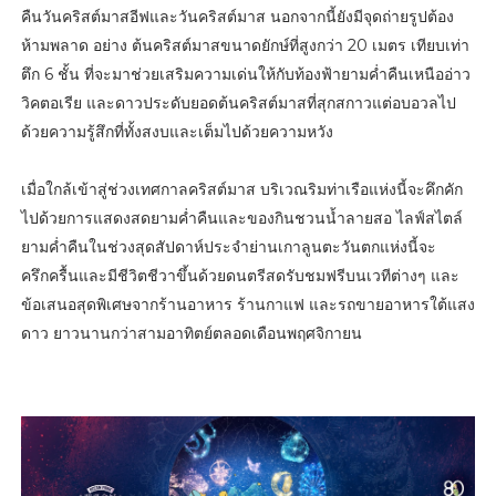
คืนวันคริสต์มาสอีฟและวันคริสต์มาส นอกจากนี้ยังมีจุดถ่ายรูปต้อง
ห้ามพลาด อย่าง ต้นคริสต์มาสขนาดยักษ์ที่สูงกว่า 20 เมตร เทียบเท่า
ตึก 6 ชั้น ที่จะมาช่วยเสริมความเด่นให้กับท้องฟ้ายามค่ำคืนเหนืออ่าว
วิคตอเรีย และดาวประดับยอดต้นคริสต์มาสที่สุกสกาวแต่อบอวลไป
ด้วยความรู้สึกที่ทั้งสงบและเต็มไปด้วยความหวัง
เมื่อใกล้เข้าสู่ช่วงเทศกาลคริสต์มาส บริเวณริมท่าเรือแห่งนี้จะคึกคัก
ไปด้วยการแสดงสดยามค่ำคืนและของกินชวนน้ำลายสอ ไลฟ์สไตล์
ยามค่ำคืนในช่วงสุดสัปดาห์ประจำย่านเกาลูนตะวันตกแห่งนี้จะ
ครึกครื้นและมีชีวิตชีวาขึ้นด้วยดนตรีสดรับชมฟรีบนเวทีต่างๆ และ
ข้อเสนอสุดพิเศษจากร้านอาหาร ร้านกาแฟ และรถขายอาหารใต้แสง
ดาว ยาวนานกว่าสามอาทิตย์ตลอดเดือนพฤศจิกายน