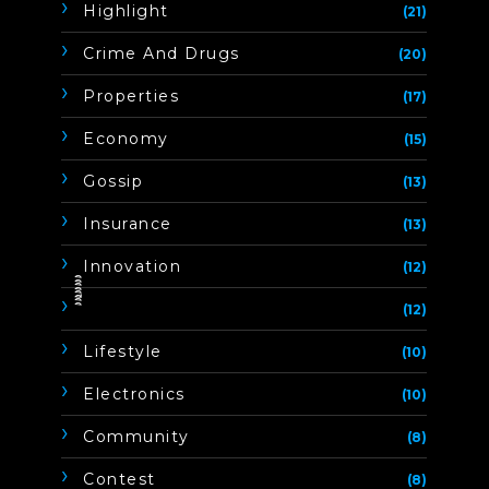
Highlight
(21)
Crime And Drugs
(20)
Properties
(17)
Economy
(15)
Gossip
(13)
Insurance
(13)
Innovation
(12)
ิิีิิิิิ
(12)
Lifestyle
(10)
Electronics
(10)
Community
(8)
Contest
(8)