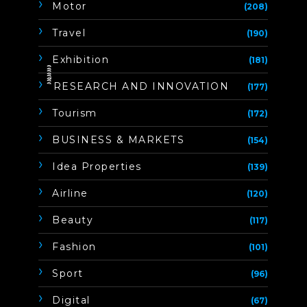
Motor
(208)
Travel
(190)
Exhibition
(181)
ิิีิิิิิRESEARCH AND INNOVATION
(177)
Tourism
(172)
BUSINESS & MARKETS
(154)
Idea Properties
(139)
Airline
(120)
Beauty
(117)
Fashion
(101)
Sport
(96)
Digital
(67)