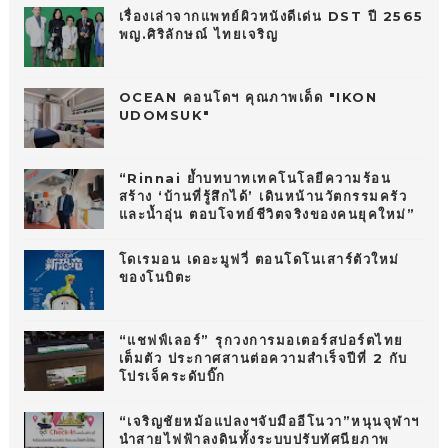
เรื่องเล่าจากแพทย์ผิวหนังดีเด่น DST ปี 2565
พญ.ศิริลักษณ์ ไทยเจริญ
OCEAN คอนโดฯ คุณภาพเด็ด "IKON
UDOMSUK"
“Rinnai ย้ำบทบาทเทคโนโลยีความร้อน
สร้าง ‘บ้านที่รู้สึกได้’ เดินหน้านวัตกรรมครัว
และน้ำอุ่น ตอบโจทย์ชีวิตจริงของคนยุคใหม่”
โดเรมอน เดอะมูฟวี่ ตอนโดโนเสาร์ตัวใหม่
ของโนบิตะ
“แชฟฟ์เลอร์” รุกวงการมอเตอร์สปอร์ตไทย
เต็มตัว ประกาศสานต่อความสำเร็จปีที่ 2 กับ
โปรเจ็คระดับบิ๊ก
“เจริญชัยหม้อแปลงฯจับมืออีโนวา”หนุนจุฬาฯ
นำสายไฟฟ้าลงดินทั้งระบบปรับทัศนียภาพ