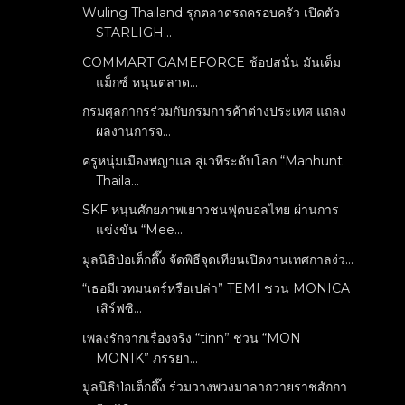
Wuling Thailand รุกตลาดรถครอบครัว เปิดตัว
STARLIGH...
COMMART GAMEFORCE ช้อปสนั่น มันเต็ม
แม็กซ์ หนุนตลาด...
กรมศุลกากรร่วมกับกรมการค้าต่างประเทศ แถลง
ผลงานการจ...
ครูหนุ่มเมืองพญาแล สู่เวทีระดับโลก “Manhunt
Thaila...
SKF หนุนศักยภาพเยาวชนฟุตบอลไทย ผ่านการ
แข่งขัน “Mee...
มูลนิธิป่อเต็กตึ๊ง จัดพิธีจุดเทียนเปิดงานเทศกาลง่ว...
“เธอมีเวทมนตร์หรือเปล่า” TEMI ชวน MONICA
เสิร์ฟซิ...
เพลงรักจากเรื่องจริง “tinn” ชวน “MON
MONIK” ภรรยา...
มูลนิธิป่อเต็กตึ๊ง ร่วมวางพวงมาลาถวายราชสักกา