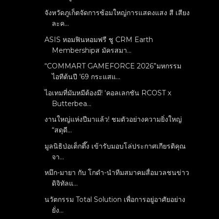
จังหวัดภูเก็ตจัดการซ้อมใหญ่การแสดงแสง สี เสียง
ละค...
ASIS หอมฟินหอมฟรี ชู CRM Earth
Membershipส มัครสมา...
“COMMART GAMEFORCE 2026”มหกรรม
ไอทีต้นปี ’69 กระแสแ...
ไอเทมที่มัมหมีต้องมี! ‘คอลเลกชัน RCOST x
Butterbea...
งานใหญ่แห่งปีมาแล้ว! ชมตัวอย่างความยิ่งใหญ่
“สดุดี...
มูลนิธิป่อเต็กตึ๊ง เข้ารับมอบโล่ประกาศเกียรติคุณ
จา...
หมึก-มายา กับ โกดำ-นำทีมสมาคมสื่อมวลชนข่าว
ดิจิทัลแ...
นวัตกรรม Total Solution เพื่อการอยู่อาศัยอย่าง
ยั่ง...