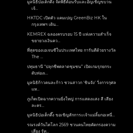
มูลนิธิป่อเต็กตึ๊ง จัดพิธีต้อนรับและอัญเชิญขบวน
เจ้...
HKTDC เปิดตัว แคมเปญ GreenBiz HK ใน
กรุงเทพฯ เดิน...
KEMREX ฉลองครบรอบ 15 ปี แห่งความสำเร็จ
ขยายวงเงินคว...
ที่สุดของเอเจนซีในประเทศไทย การันตีด้วยรางวัล
The ...
ปทุมธานี “ปลุกชีพตลาดชุมชน” เปิดเกมรุกยกระ
ดับท่องเ...
มูลนิธิก้าวคนละก้าว ชวนสาวก ‘ชินจัง’ วิ่งการกุศล
แห...
ภูเก็ตเปิดฉากความยิ่งใหญ่ การแสดงแสง สี เสียง
ละคร...
มูลนิธิป่อเต็กตึ๊ง ขอเชิญสักการะเจ้าแม่ลิ้มกอเหนี่...
รณรงค์วันไตโลก 2569 ชวนคนไทยคัดกรองความ
เสี่ยง รู้ท...