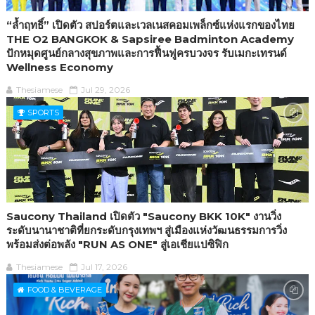
“ล้ำฤทธิ์” เปิดตัว สปอร์ตและเวลเนสคอมเพล็กซ์แห่งแรกของไทย
THE O2 BANGKOK & Sapsiree Badminton Academy
ปักหมุดศูนย์กลางสุขภาพและการฟื้นฟูครบวงจร รับเมกะเทรนด์
Wellness Economy
Thesiamese
Jul 29, 2026
SPORTS
Saucony Thailand เปิดตัว "Saucony BKK 10K" งานวิ่ง
ระดับนานาชาติที่ยกระดับกรุงเทพฯ สู่เมืองแห่งวัฒนธรรมการวิ่ง
พร้อมส่งต่อพลัง "RUN AS ONE" สู่เอเชียแปซิฟิก
Thesiamese
Jul 17, 2026
FOOD & BEVERAGE