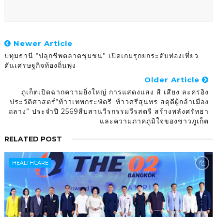
Newer Article
ปทุมธานี “ปลุกชีพตลาดชุมชน” เปิดเกมรุกยกระดับท่องเที่ยว
ดันเศรษฐกิจท้องถิ่นพุ่ง
Older Article
ภูเก็ตเปิดฉากความยิ่งใหญ่ การแสดงแสง สี เสียง ละครอิง
ประวัติศาสตร์“ท้าวเทพกระษัตรี–ท้าวศรีสุนทร สดุดีผู้กล้าเมือง
ถลาง” ประจำปี 2569สืบสานวีรกรรมวีรสตรี สร้างพลังศรัทธา
และความภาคภูมิใจของชาวภูเก็ต
RELATED POST
HEALTHCARE