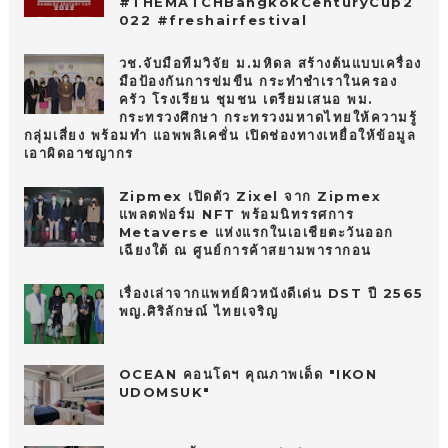
#THEMATCHBangkokCenturyCup2
022 #freshairfestival
วช.จับมือทีมวิจัย ม.มหิดล สร้างต้นแบบเครื่อง
มือป้องกันการข่มขืน กระทำชำเราในครอง
ครัว โรงเรียน ชุมชน เตรียมเสนอ พม.
กระทรวงศึกษา กระทรวงมหาดไทยให้ความรู้
กลุ่มเสี่ยง พร้อมทำ แอพพลิเคชั่น เปิดช่องทางเหยื่อให้ข้อมูล
เอาผิดอาชญากร
Zipmex เปิดตัว Zixel จาก Zipmex
แพลตฟอร์ม NFT พร้อมนิทรรศการ
Metaverse แห่งแรกในเอเชียตะวันออก
เฉียงใต้ ณ ศูนย์การค้าสยามพารากอน
เรื่องเล่าจากแพทย์ผิวหนังดีเด่น DST ปี 2565
พญ.ศิริลักษณ์ ไทยเจริญ
OCEAN คอนโดฯ คุณภาพเด็ด "IKON
UDOMSUK"