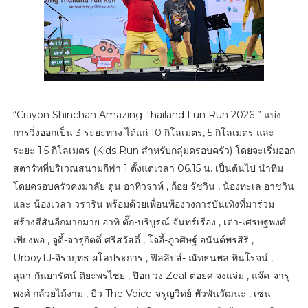
“Crayon Shinchan Amazing Thailand Fun Run 2026 ” แบ่ง
การวิ่งออกเป็น 3 ระยะทาง ได้แก่ 10 กิโลเมตร, 5 กิโลเมตร และ
ระยะ 1.5 กิโลเมตร (Kids Run สำหรับกลุ่มครอบครัว) โดยจะเริ่มออก
สตาร์ทที่บริเวณสนามกีฬา 1 ตั้งแต่เวลา 06.15 น. เป็นต้นไป นำทีม
โดยครอบครัวคงมาลัย ตูน อาทิวราห์ , ก้อย รัชวิน , น้องทะเล อาชวิน
และ น้องเวลา วราริน พร้อมด้วยเพื่อนพ้องวงการบันเทิงที่มาร่วม
สร้างสีสันอีกมากมาย อาทิ ตั๊ก-บริบูรณ์ จันทร์เรือง , เต๋า-เศรษฐพงศ์
เพียงพอ , จูดี้-จารุกิตติ์ ศรีสวัสดิ์ , โจอี้-ภูวศิษฐ์ อนันต์พรสิริ ,
UrboyTJ-จิรายุทธ ผโลประการ , ฟิลลิปส์- ณัทธนพล ทินโรจน์ ,
ลุลา-กันยารัตน์ ติยะพรไชย , ป๊อก วง Zeal-ต่อยศ จงแจ่ม , แจ๊ค-จารุ
พงศ์ กล้วยไม้งาม , บิว The Voice-จรูญวิทย์ พัวพันวัฒนะ , เซน