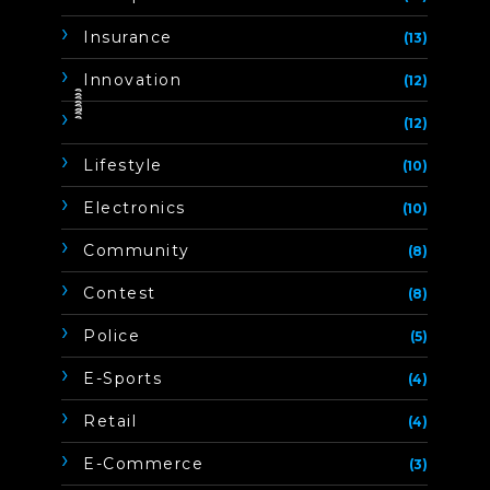
Insurance
(13)
Innovation
(12)
ิิีิิิิิ
(12)
Lifestyle
(10)
Electronics
(10)
Community
(8)
Contest
(8)
Police
(5)
E-Sports
(4)
Retail
(4)
E-Commerce
(3)