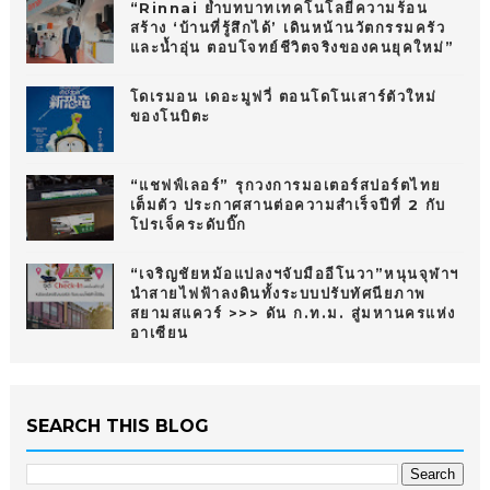
“Rinnai ย้ำบทบาทเทคโนโลยีความร้อน
สร้าง ‘บ้านที่รู้สึกได้’ เดินหน้านวัตกรรมครัว
และน้ำอุ่น ตอบโจทย์ชีวิตจริงของคนยุคใหม่”
โดเรมอน เดอะมูฟวี่ ตอนโดโนเสาร์ตัวใหม่
ของโนบิตะ
“แชฟฟ์เลอร์” รุกวงการมอเตอร์สปอร์ตไทย
เต็มตัว ประกาศสานต่อความสำเร็จปีที่ 2 กับ
โปรเจ็คระดับบิ๊ก
“เจริญชัยหม้อแปลงฯจับมืออีโนวา”หนุนจุฬาฯ
นำสายไฟฟ้าลงดินทั้งระบบปรับทัศนียภาพ
สยามสแควร์ >>> ดัน ก.ท.ม. สู่มหานครแห่ง
อาเซียน
SEARCH THIS BLOG