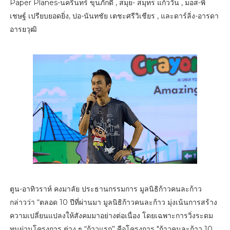
Paper Planes-นครินทร์ ขุนภักดี , สมุย- สมุทร แก้ววัน , มอส-พิ
เชษฐ์ เปรียบยอดยิ่ง, ปอ-นันทชัย เตชะศรีวิเชียร , และดาร์ลิ่ง-อารดา
อารยวุฒิ
ตูน-อาทิวราห์ คงมาลัย ประธานกรรมการ มูลนิธิก้าวคนละก้าว
กล่าวว่า “ตลอด 10 ปีที่ผ่านมา มูลนิธิก้าวคนละก้าว มุ่งเน้นการสร้าง
ความเปลี่ยนแปลงให้สังคมมาอย่างต่อเนื่อง โดยเฉพาะการวิ่งระดม
ทุนผ่านโครงการ ต่าง ๆ “ก้าวแรก” คือโครงการ "ก้าวคนละก้าว 10