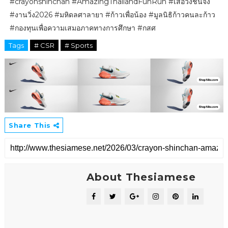
#crayonshinchan #AmazingThailandFunRun #เสื้อวิ่งชินจัง
#งานวิ่ง2026 #มหิดลศาลายา #ก้าวเพื่อน้อง #มูลนิธิก้าวคนละก้าว
#กองทุนเพื่อความเสมอภาคทางการศึกษา #กสศ
Tags
# CSR
# Sports
Share This
About Thesiamese