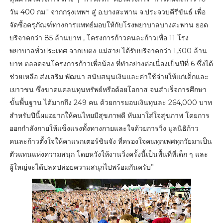
วัน 400 กม." จากกรุงเทพฯ สู่ อ.บางสะพาน จ.ประจวบคีรีขันธ์ เพื่อ
จัดซื้อครุภัณฑ์ทางการแพทย์มอบให้กับโรงพยาบาลบางสะพาน ยอด
บริจาคกว่า 85 ล้านบาท , โครงการก้าวคนละก้าวเพื่อ 11 โรง
พยาบาลทั่วประเทศ จากเบตง-แม่สาย ได้รับบริจาคกว่า 1,300 ล้าน
บาท ตลอดจนโครงการก้าวเพื่อน้อง ที่ทำอย่างต่อเนื่องเป็นปีที่ 6 ซึ่งได้
ช่วยเหลือ ส่งเสริม พัฒนา สนับสนุนเงินและค่าใช้จ่ายให้แก่เด็กและ
เยาวชน ซึ่งขาดแคลนทุนทรัพย์หรือด้อยโอกาส จนสำเร็จการศึกษา
ขั้นพื้นฐาน ได้มากถึง 249 คน ด้วยการมอบเงินทุนละ 264,000 บาท
สำหรับปีนี้ผมอยากให้คนไทยมีสุขภาพดี หันมาใส่ใจสุขภาพ โดยการ
ออกกำลังกายให้แข็งแรงทั้งทางกายและใจด้วยการวิ่ง มูลนิธิก้าว
คนละก้าวตั้งใจให้คาแรกเตอร์ชินจัง ที่ครองใจคนทุกเพศทุกวัยมาเป็น
ตัวแทนแห่งความสนุก โดยหวังให้งานวิ่งครั้งนี้เป็นพื้นที่ที่เด็ก ๆ และ
ผู้ใหญ่จะได้ปลดปล่อยความสนุกไปพร้อมกันครับ”