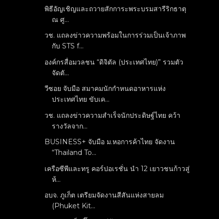
พิธีอัญเชิญและถวายสักการะพระบรมสารีริกธาตุ
ณ ศู...
วช. แถลงข่าวความพร้อมในการร่วมเป็นเจ้าภาพ
กับ STS f...
องค์กรสื่อมวลชน “ดิจิตัล (ประเทศไทย)” รวมตัว
จัดตั...
วีซอย จับมือ สมาคมนักกำหนดอาหารแห่ง
ประเทศไทย ขับเค...
วช. แถลงข่าวความสำเร็จนักประดิษฐ์ไทย คว้า
รางวัลจาก...
BUSINESS+ จับมือ ม.หอการค้าไทย จัดงาน
“Thailand To...
เครือซีพีและทรู คอร์ปอเรชั่น นำ 12 เยาวชนก้าวสู่
ห้...
อบจ. ภูเก็ต เตรียมจัดงานสีสันแห่งสายลม
(Phuket Kit...