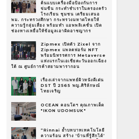
ต้นแบบเครื่องมือป้องกันการ
ข่มขืน กระทำชำเราในครองครัว
โรงเรียน ชุมชน เตรียมเสนอ
พม. กระทรวงศึกษา กระทรวงมหาดไทยให้
ความรู้กลุ่มเสี่ยง พร้อมทำ แอพพลิเคชั่น เปิด
ช่องทางเหยื่อให้ข้อมูลเอาผิดอาชญากร
Zipmex เปิดตัว Zixel จาก
Zipmex แพลตฟอร์ม NFT
พร้อมนิทรรศการ Metaverse
แห่งแรกในเอเชียตะวันออกเฉียง
ใต้ ณ ศูนย์การค้าสยามพารากอน
เรื่องเล่าจากแพทย์ผิวหนังดีเด่น
DST ปี 2565 พญ.ศิริลักษณ์
ไทยเจริญ
OCEAN คอนโดฯ คุณภาพเด็ด
"IKON UDOMSUK"
“Rinnai ย้ำบทบาทเทคโนโลยี
ความร้อน สร้าง ‘บ้านที่รู้สึกได้’