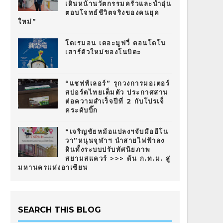
เดินหน้านวัตกรรมครัวและน้ำอุ่น
ตอบโจทย์ชีวิตจริงของคนยุค
ใหม่”
โดเรมอน เดอะมูฟวี่ ตอนโดโน
เสาร์ตัวใหม่ของโนบิตะ
“แชฟฟ์เลอร์” รุกวงการมอเตอร์
สปอร์ตไทยเต็มตัว ประกาศสาน
ต่อความสำเร็จปีที่ 2 กับโปรเจ็
คระดับบิ๊ก
“เจริญชัยหม้อแปลงฯจับมืออีโน
วา”หนุนจุฬาฯ นำสายไฟฟ้าลง
ดินทั้งระบบปรับทัศนียภาพ
สยามสแควร์ >>> ดัน ก.ท.ม. สู่
มหานครแห่งอาเซียน
SEARCH THIS BLOG