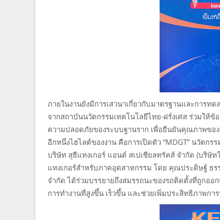
ภายในงานยังมีการเสวนาเกี่ยวกับมาตรฐานและการทดสอบผ
จากสถาบันนวัตกรรมเทคโนโลยีไทย-ฝรั่งเศส ร่วมให้ข
ความปลอดภัยของระบบฐานราก เพื่อยืนยันคุณภาพของผ
อีกหนึ่งไฮไลต์ของงาน คือการเปิดตัว “MDGT” นวัตกรร
บริษัท สุธีแทงเกอร์ แอนด์ สเปเชียลทรัคส์ จำกัด (บริษ
แทงเกอร์สำหรับภาคอุตสาหกรรม โดย คุณประดิษฐ์ ธรรมมน
จำกัด ได้ร่วมบรรยายถึงสมรรถนะของรถติดตั้งที่ถูกอ
การทำงานที่สูงขึ้น เร็วขึ้น และช่วยเพิ่มประสิทธิภาพ