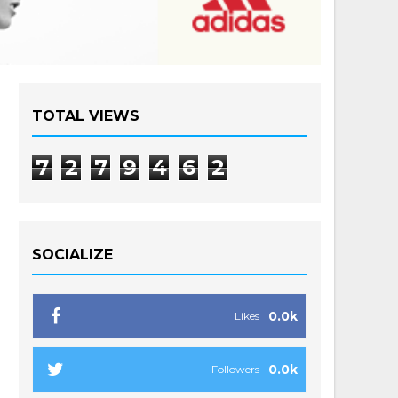
TOTAL VIEWS
7
2
7
9
4
6
2
SOCIALIZE
0.0k
Likes
0.0k
Followers