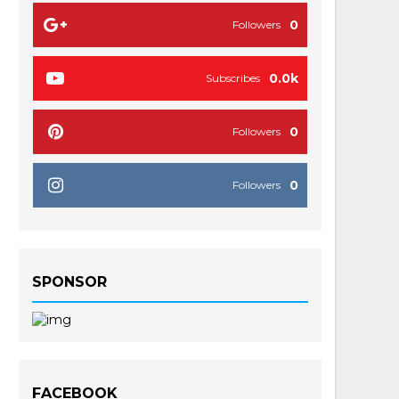
0
Followers
0.0k
Subscribes
0
Followers
0
Followers
SPONSOR
FACEBOOK