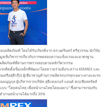
ลิตภัณฑ์ โดยได้รับเกียรติจาก ดร.นครินทร์ ศรีสุวรรณ นักวิจัย
้อมูลเชิงวิชาการเกี่ยวกับการทดสอบความแข็งแรงและมาตรฐาน
ลิตภัณฑ์ที่ผ่านการตรวจสอบตามหลักวิศวกรรม
มรถติดตั้งเข็มเหล็กที่พัฒนาโดยความร่วมมือระหว่าง KEMREX และ
ัทในเครือสุธีกรุ๊ป) ผู้เชี่ยวชาญด้านการผลิตรถบรรทุกเฉพาะทางและรถ
ุญกุล ผู้บริหารจากบริษัท สุธีแทงเกอร์ แอนด์ สเปเชียลทรัคส์
อกแบบ “โดยคนไทย เพื่อหน้างานไทยโดยเฉพาะ” ซึ่งสามารถรองรับ
การทำงานหน้างานได้มากถึง 30%