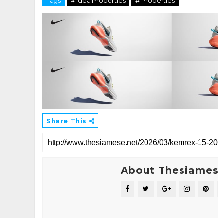
Tags
# Idea Properties
# Properties
Share This
About Thesiame