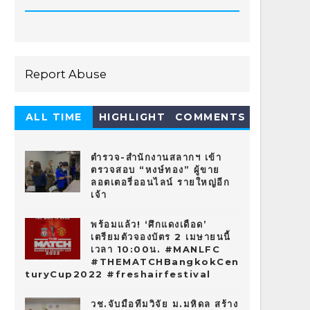
Report Abuse
ALL TIME
HIGHLIGHT
COMMENTS
HOT 10
ตำรวจ-สำนักงานสลากฯ เข้า
ตรวจสอบ “หงษ์ทอง” ผู้ขาย
ลอตเตอรี่ออนไลน์ รายใหญ่อีก
เจ้า
พร้อมแล้ว! ‘ศึกแดงเดือด’
เตรียมตัวจองบัตร 2 เมษายนนี้
เวลา 10:00น. #MANLFC
#THEMATCHBangkokCen
turyCup2022 #freshairfestival
วช.จับมือทีมวิจัย ม.มหิดล สร้าง