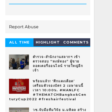
Report Abuse
ALL TIME
HIGHLIGHT
COMMENTS
HOT 10
ตำรวจ-สำนักงานสลากฯ เข้า
ตรวจสอบ “หงษ์ทอง” ผู้ขาย
ลอตเตอรี่ออนไลน์ รายใหญ่อีก
เจ้า
พร้อมแล้ว! ‘ศึกแดงเดือด’
เตรียมตัวจองบัตร 2 เมษายนนี้
เวลา 10:00น. #MANLFC
#THEMATCHBangkokCen
turyCup2022 #freshairfestival
วช.จับมือทีมวิจัย ม.มหิดล สร้าง