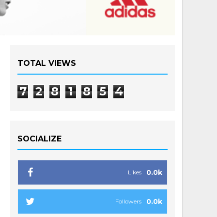
TOTAL VIEWS
7
2
8
1
8
5
4
SOCIALIZE
0.0k
Likes
0.0k
Followers