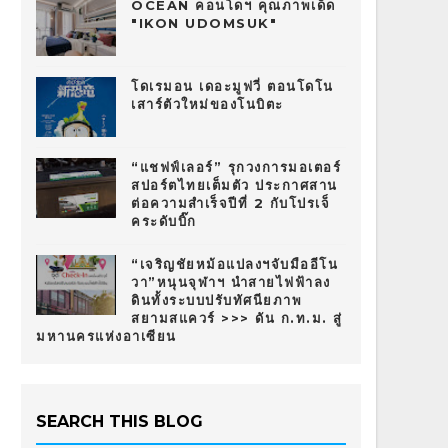
OCEAN คอนโดฯ คุณภาพเด็ด
"IKON UDOMSUK"
โดเรมอน เดอะมูฟวี่ ตอนโดโน
เสาร์ตัวใหม่ของโนบิตะ
“แชฟฟ์เลอร์” รุกวงการมอเตอร์
สปอร์ตไทยเต็มตัว ประกาศสาน
ต่อความสำเร็จปีที่ 2 กับโปรเจ็
คระดับบิ๊ก
“เจริญชัยหม้อแปลงฯจับมืออีโน
วา”หนุนจุฬาฯ นำสายไฟฟ้าลง
ดินทั้งระบบปรับทัศนียภาพ
สยามสแควร์ >>> ดัน ก.ท.ม. สู่
มหานครแห่งอาเซียน
SEARCH THIS BLOG