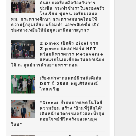
ต้นแบบเครื่องมือป้องกันการ
ข่มขืน กระทำชำเราในครองครัว
โรงเรียน ชุมชน เตรียมเสนอ
พม. กระทรวงศึกษา กระทรวงมหาดไทยให้
ความรู้กลุ่มเสี่ยง พร้อมทำ แอพพลิเคชั่น เปิด
ช่องทางเหยื่อให้ข้อมูลเอาผิดอาชญากร
Zipmex เปิดตัว Zixel จาก
Zipmex แพลตฟอร์ม NFT
พร้อมนิทรรศการ Metaverse
แห่งแรกในเอเชียตะวันออกเฉียง
ใต้ ณ ศูนย์การค้าสยามพารากอน
เรื่องเล่าจากแพทย์ผิวหนังดีเด่น
DST ปี 2565 พญ.ศิริลักษณ์
ไทยเจริญ
“Rinnai ย้ำบทบาทเทคโนโลยี
ความร้อน สร้าง ‘บ้านที่รู้สึกได้’
เดินหน้านวัตกรรมครัวและน้ำอุ่น
ตอบโจทย์ชีวิตจริงของคนยุค
ใหม่”