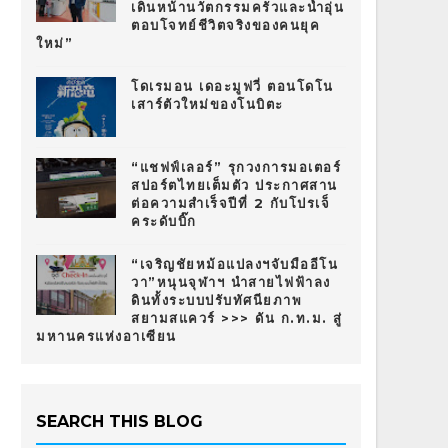
เดินหน้านวัตกรรมครัวและน้ำอุ่น
ตอบโจทย์ชีวิตจริงของคนยุค
ใหม่”
โดเรมอน เดอะมูฟวี่ ตอนโดโน
เสาร์ตัวใหม่ของโนบิตะ
“แชฟฟ์เลอร์” รุกวงการมอเตอร์
สปอร์ตไทยเต็มตัว ประกาศสาน
ต่อความสำเร็จปีที่ 2 กับโปรเจ็
คระดับบิ๊ก
“เจริญชัยหม้อแปลงฯจับมืออีโน
วา”หนุนจุฬาฯ นำสายไฟฟ้าลง
ดินทั้งระบบปรับทัศนียภาพ
สยามสแควร์ >>> ดัน ก.ท.ม. สู่
มหานครแห่งอาเซียน
SEARCH THIS BLOG