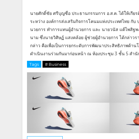
นาย​ศักดิ์​ชัย​ ศรี​บุญ​ซื่อ​ ประธาน​กรรมการ​ อ.ส.ค.​ ได้​ให้เ
ระหว่าง​ องค์การ​ส่งเสริม​กิจการ​โคนม​แห่งประเทศ​ไทย​ กับ​ บริษ
นวย​การ​ ทำการ​แทน​ผู้อ​ำ​นวย​การ​ และ​ นายวนัส​ แต้ไพสิฐ​
นาม​ ซึ่งนายวิศิษฏ์​ แสง​คล้อย​ ผู้​ช่วยผู้​อำน​ว​ยการ​ ได้กล่
กล่าว​ คือเพื่อ​เป็นการ​ยกระดับ​การพัฒนา​ประสิทธิภาพ​ด้าน
ดำเนินงานร่วมกัน​มาก่อนหน้า​ ณ​ ห้องประชุม​ 3 ชั้น​ 5 สำนัก
Tags
# Business