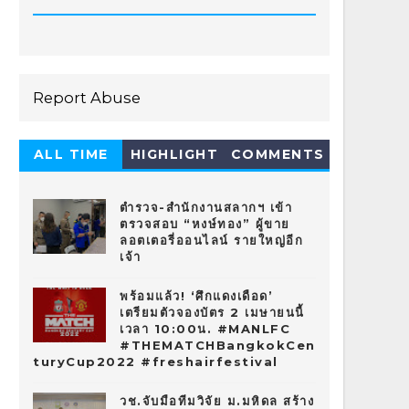
Report Abuse
ALL TIME
HIGHLIGHT
COMMENTS
HOT 10
ตำรวจ-สำนักงานสลากฯ เข้า
ตรวจสอบ “หงษ์ทอง” ผู้ขาย
ลอตเตอรี่ออนไลน์ รายใหญ่อีก
เจ้า
พร้อมแล้ว! ‘ศึกแดงเดือด’
เตรียมตัวจองบัตร 2 เมษายนนี้
เวลา 10:00น. #MANLFC
#THEMATCHBangkokCen
turyCup2022 #freshairfestival
วช.จับมือทีมวิจัย ม.มหิดล สร้าง