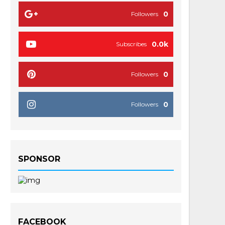
0
Followers
0.0k
Subscribes
0
Followers
0
Followers
SPONSOR
FACEBOOK