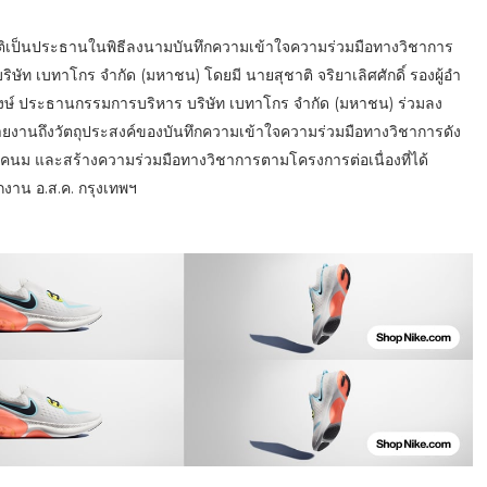
กียรติ​เป็น​ประธาน​ในพิธี​ลงนามบันทึก​ความเข้าใจ​ความร่วมมือ​ทาง​วิชาการ​ ​
ัท​ เบทาโกร​ จำกัด​ (มหาชน)​ โดยมี​ นาย​สุชาติ​ จริยา​เลิศ​ศักดิ์​ รอง​ผู้อ​ำ​
พงษ์​ ประธาน​กรรมการ​บริหาร​ บริษัท​ เบทาโกร​ จำกัด​ (มหาชน)​ ร่วมลง
าว​รายงาน​ถึง​วัตถุ​ประสงค์​ของบันทึก​ความเข้าใจ​ความ​ร่วมมือ​ทาง​วิชาการ​ดัง
​โคนม​ และสร้าง​ความร่วมมือ​ทาง​วิชาการ​ตามโครงการต่อเนื่อง​ที่ได้
งาน​ อ.ส.ค.​ กรุงเทพฯ​