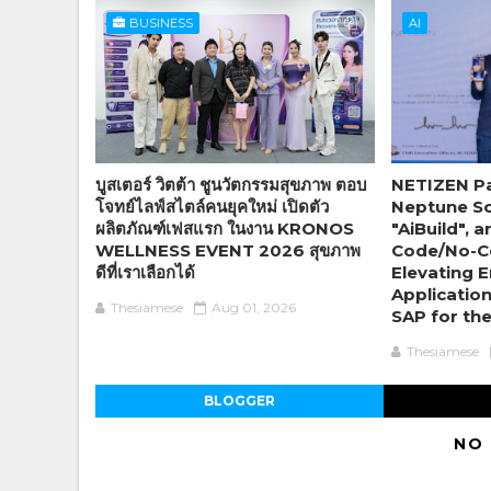
BUSINESS
AI
บูสเตอร์ วิตต้า ชูนวัตกรรมสุขภาพ ตอบ
NETIZEN Pa
โจทย์ไลฟ์สไตล์คนยุคใหม่ เปิดตัว
Neptune So
ผลิตภัณฑ์เฟสแรก ในงาน KRONOS
"AiBuild",
WELLNESS EVENT 2026 สุขภาพ
Code/No-C
ดีที่เราเลือกได้
Elevating E
Applicatio
Thesiamese
Aug 01, 2026
SAP for th
Thesiamese
BLOGGER
NO