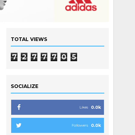
TOTAL VIEWS
7
2
7
7
7
0
5
SOCIALIZE
0.0k
Likes
0.0k
Followers