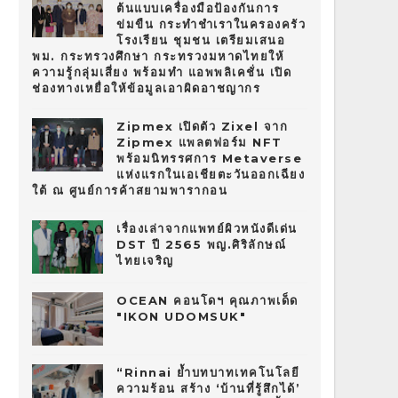
ต้นแบบเครื่องมือป้องกันการ
ข่มขืน กระทำชำเราในครองครัว
โรงเรียน ชุมชน เตรียมเสนอ
พม. กระทรวงศึกษา กระทรวงมหาดไทยให้
ความรู้กลุ่มเสี่ยง พร้อมทำ แอพพลิเคชั่น เปิด
ช่องทางเหยื่อให้ข้อมูลเอาผิดอาชญากร
Zipmex เปิดตัว Zixel จาก
Zipmex แพลตฟอร์ม NFT
พร้อมนิทรรศการ Metaverse
แห่งแรกในเอเชียตะวันออกเฉียง
ใต้ ณ ศูนย์การค้าสยามพารากอน
เรื่องเล่าจากแพทย์ผิวหนังดีเด่น
DST ปี 2565 พญ.ศิริลักษณ์
ไทยเจริญ
OCEAN คอนโดฯ คุณภาพเด็ด
"IKON UDOMSUK"
“Rinnai ย้ำบทบาทเทคโนโลยี
ความร้อน สร้าง ‘บ้านที่รู้สึกได้’