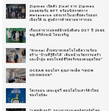
Zipmex เปิดตัว Zixel จาก Zipmex
แพลตฟอร์ม NFT พร้อมนิทรรศการ
Metaverse แห่งแรกในเอเชียตะวันออก
เฉียงใต้ ณ ศูนย์การค้าสยามพารากอน
เรื่องเล่าจากแพทย์ผิวหนังดีเด่น DST ปี 2565
พญ.ศิริลักษณ์ ไทยเจริญ
“Rinnai ย้ำบทบาทเทคโนโลยีความร้อน
สร้าง ‘บ้านที่รู้สึกได้’ เดินหน้านวัตกรรมครัว
และน้ำอุ่น ตอบโจทย์ชีวิตจริงของคนยุคใหม่”
OCEAN คอนโดฯ คุณภาพเด็ด "IKON
UDOMSUK"
โดเรมอน เดอะมูฟวี่ ตอนโดโนเสาร์ตัวใหม่
ของโนบิตะ
“แชฟฟ์เลอร์” รุกวงการมอเตอร์สปอร์ตไทย