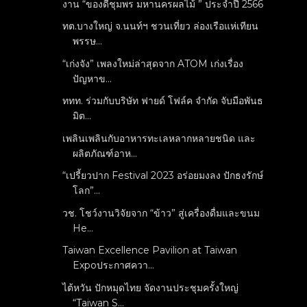
งาน “ของดีชุมพร มหานครผลไม้ ” ประจำปี 2566
ทต.บางใหญ่ จ.นนท์ฯ ชวนเที่ยว ล่องเรือแห่เทียน
พรรษ...
“เก่งจัง” เพลงใหม่ล่าสุดจาก ATOM เก่งเรื่อง
ปัญหาข...
ททท. ร่วมกับบริษัท ฟายด์ โฟล์ค จำกัด จับมือพันธ
มิต...
เพลินเพลินกับอาหารทะเลหลากหลายชนิด และ
ผลิตภัณฑ์อาห...
“เปรี้ยวปาก Festival 2023 อร่อยมงลง ปักธงรักษ์
โลก”...
วช. โชว์งานวิจัยจาก “ข้าว” สู่เครื่องดื่มและขนม
He...
Taiwan Excellence Pavilion at Taiwan
Expoประกาศควา...
ไต้หวัน ปักหมุดไทย จัดงานประชุมครั้งใหญ่
“Taiwan S...