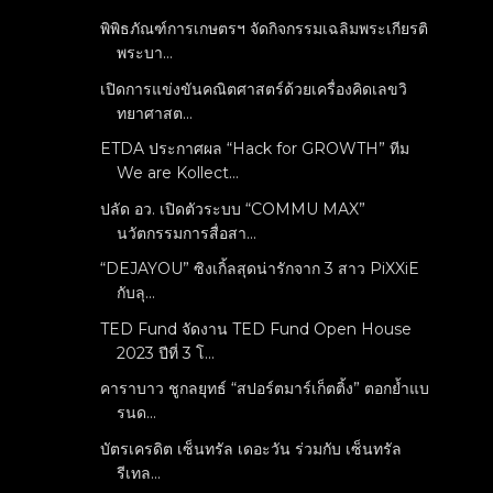
พิพิธภัณฑ์การเกษตรฯ จัดกิจกรรมเฉลิมพระเกียรติ
พระบา...
เปิดการแข่งขันคณิตศาสตร์ด้วยเครื่องคิดเลขวิ
ทยาศาสต...
ETDA ประกาศผล “Hack for GROWTH” ทีม
We are Kollect...
ปลัด อว. เปิดตัวระบบ “COMMU MAX”
นวัตกรรมการสื่อสา...
“DEJAYOU” ซิงเกิ้ลสุดน่ารักจาก 3 สาว PiXXiE
กับลุ...
TED Fund จัดงาน TED Fund Open House
2023 ปีที่ 3 โ...
คาราบาว ชูกลยุทธ์ “สปอร์ตมาร์เก็ตติ้ง” ตอกย้ำแบ
รนด...
บัตรเครดิต เซ็นทรัล เดอะวัน ร่วมกับ เซ็นทรัล
รีเทล...