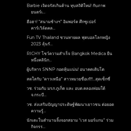
Barbie เจิดจรัสเกินต้าน ทุบสถิติใหม่! กับภาพ
ยนตร์เ...
ฮือฮา! “สนามช้างฯ” อิมพอร์ต ศึกซูเปอร์
คาร์เวิล์ดคล...
Fun TV Thailand ชวนทายผล ฟุตบอลโลกหญิง
2023 ลุ้นรั...
RICHY โชว์ความสำเร็จ Bangkok Medica ยืน
หนึ่งคลินิก...
ผู้บริหาร SNNP กอดหุ้นแน่น! อนาคตเติบโต
สดใสกับ “ดาวเหนือ” สาวหมวยชื่อเก๋!!!...สุดเซ็กซี่
วช. ร่วมกับ มรภ.ภูเก็ต และ อบต.คลองท่อมใต้
จ.กระบี...
วช. ส่งเสริมปัญญาประดิษฐ์พัฒนาเยาวชน ต่อยอด
ความรู้...
นักเตะในตำนานจิ้งจอกสยาม “เวส มอร์แกน” ร่วม
กิจกรร...