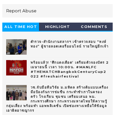
Report Abuse
ALL TIME HOT
HIGHLIGHT
COMMENTS
10
ตำรวจ-สำนักงานสลากฯ เข้าตรวจสอบ “หงษ์
ทอง” ผู้ขายลอตเตอรี่ออนไลน์ รายใหญ่อีกเจ้า
พร้อมแล้ว! ‘ศึกแดงเดือด’ เตรียมตัวจองบัตร 2
เมษายนนี้ เวลา 10:00น. #MANLFC
#THEMATCHBangkokCenturyCup2
022 #freshairfestival
วช.จับมือทีมวิจัย ม.มหิดล สร้างต้นแบบเครื่อง
มือป้องกันการข่มขืน กระทำชำเราในครอง
ครัว โรงเรียน ชุมชน เตรียมเสนอ พม.
กระทรวงศึกษา กระทรวงมหาดไทยให้ความรู้
กลุ่มเสี่ยง พร้อมทำ แอพพลิเคชั่น เปิดช่องทางเหยื่อให้ข้อมูล
เอาผิดอาชญากร