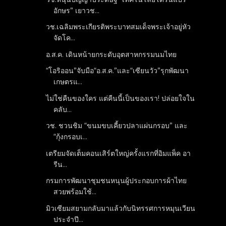
อักษร” เยาวช...
วช.เฉลิมพระเกียรติพระบาทสมเด็จพระเจ้าอยู่หัว
จัดโค...
อ.ส.ค. เดินหน้ายกระดับอุตสาหกรรมนมไทย
“โอริออน”จับมือ“อ.ส.ค.”และ“เซียนวัว”รุกพัฒนา
เกษตรแ...
ไม่ใช่คืนของใคร แต่คืนนี้เป็นของเรา! ปล่อยใจใน
คลับ...
วช. ชวนชิม “ขนมขบเคี้ยวปลาแผ่นกรอบ” และ
“กุ้งกรอบเ...
เตรียมจัดเต็มคอนเสิร์ตใหญ่ครั้งแรกที่อิมแพ็ค อา
รีน...
กรมการพัฒนาชุมชนหนุนผู้ประกอบการผ้าไทย
สวยพร้อมใช้...
มิวเซียมสยามกลับมาแล้วกับนิทรรศการหมุนเวียน
ประจำปี...