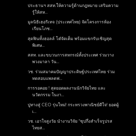
ประธานฯ สสท.ให้ความรู้ด้านกฎหมาย เสริมความ
รู้ให้สห...
มูลนิธิเฮอริเทจ (ประเทศไทย) จัดโครงการห้อง
เรียนโภช...
สุดฟินทั้งฮอลล์ โต๋จัดเต็ม พร้อมแขกรับเชิญสุด
พิเศษ...
สสท. และขบวนการสหกรณ์ทั้งประเทศ ร่วมวาง
พวงมาลา วัน...
วช. ร่วมสมาคมปัญญาประดิษฐ์ประเทศไทย ร่วม
ทดสอบแพลตฟ...
การรอคอย ! สุดยอดผลงานนักวิจัยไทย และ
นวัตกรรม ในงา...
ปูทางสู่ CEO รุ่นใหม่! กระทรวงพาณิชย์ดีใจ! ยอดผู้
เ...
วช. เอาใจสูงวัย นำงานวิจัย “ซุปกึ่งสำเร็จรูปรส
ไทยส...