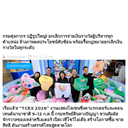
กรมศุลกากร ปฏิรูปใหญ่! ยกเลิกการจ่ายเงินรางวัลผู้บริหารทุก
ตำแหน่ง ล้างภาพผลประโยชน์ทับซ้อน พร้อมรื้อกฎหมายยกเลิกเงิน
รางวัลในทุกระดับ
Thesiamese
Jul 10, 2026
GOVERNMENT
เริ่มแล้ว! “TCEX 2026” งานแสดงไลเซนซิ่งคาแรกเตอร์และคอน
เทนต์นานาชาติ 9–12 ก.ค.นี้ กรมทรัพย์สินทางปัญญา ชวนสัมผัส
จักรวาลของเหล่าครีเอเตอร์ เปิดเวทีโชว์ไอเดีย สร้างโอกาสซื้อ-ขาย
สิทธิ ดันงานสร้างสรรค์ไทยสู่ตลาดโลก