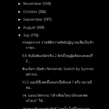
November
(109)
►
October
(255)
►
September
(197)
►
August
(169)
►
July
(176)
▼
กรมศุลกากร ร่วมพิธีถวายสัตย์ปฏิญาณเพื่อเป็นข้า
ราชก...
EA จับมือพันธมิตรจีน 2 ยักษ์ใหญ่ผู้ผลิตแบตเตอรี่
E...
ซินเน็คฯ เปิดตัว Nintendo Switch by Synnex
อย่างเป...
YLG มองปีนี้เฟดขึ้นดอกเบี้ยอีกแค่ 1 ครั้ง-ปลายปี
ทอ...
วช. มอบนวัตกรรม “เท้าเทียมไดนามิกเอสเพส
sPace” ให้...
วช.หนุนปัญญาประดิษฐ์ “เทคโนโลยีโดรนแปร