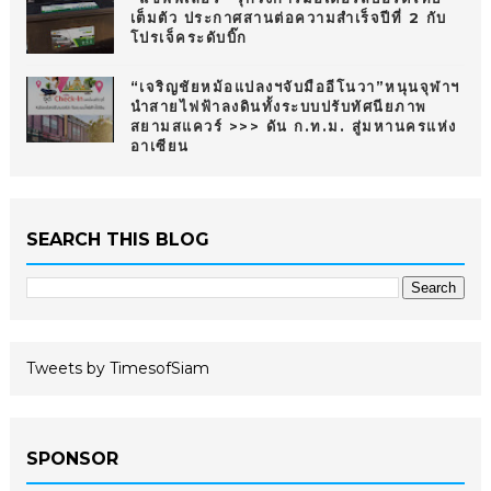
เต็มตัว ประกาศสานต่อความสำเร็จปีที่ 2 กับ
โปรเจ็คระดับบิ๊ก
“เจริญชัยหม้อแปลงฯจับมืออีโนวา”หนุนจุฬาฯ
นำสายไฟฟ้าลงดินทั้งระบบปรับทัศนียภาพ
สยามสแควร์ >>> ดัน ก.ท.ม. สู่มหานครแห่ง
อาเซียน
SEARCH THIS BLOG
Tweets by TimesofSiam
SPONSOR