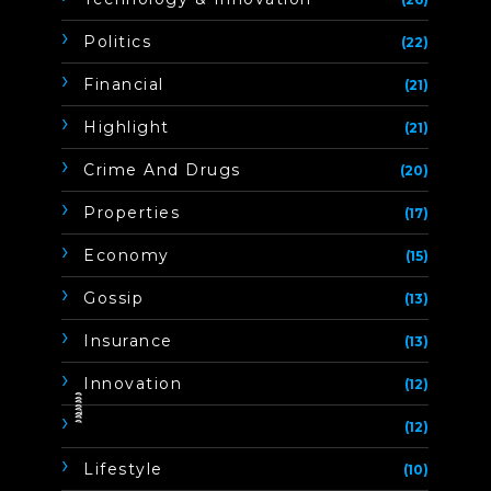
Politics
(22)
Financial
(21)
Highlight
(21)
Crime And Drugs
(20)
Properties
(17)
Economy
(15)
Gossip
(13)
Insurance
(13)
Innovation
(12)
ิิีิิิิิ
(12)
Lifestyle
(10)