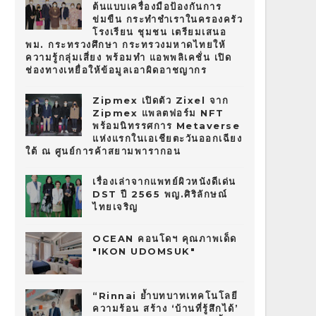
ต้นแบบเครื่องมือป้องกันการ
ข่มขืน กระทำชำเราในครองครัว
โรงเรียน ชุมชน เตรียมเสนอ
พม. กระทรวงศึกษา กระทรวงมหาดไทยให้
ความรู้กลุ่มเสี่ยง พร้อมทำ แอพพลิเคชั่น เปิด
ช่องทางเหยื่อให้ข้อมูลเอาผิดอาชญากร
Zipmex เปิดตัว Zixel จาก
Zipmex แพลตฟอร์ม NFT
พร้อมนิทรรศการ Metaverse
แห่งแรกในเอเชียตะวันออกเฉียง
ใต้ ณ ศูนย์การค้าสยามพารากอน
เรื่องเล่าจากแพทย์ผิวหนังดีเด่น
DST ปี 2565 พญ.ศิริลักษณ์
ไทยเจริญ
OCEAN คอนโดฯ คุณภาพเด็ด
"IKON UDOMSUK"
“Rinnai ย้ำบทบาทเทคโนโลยี
ความร้อน สร้าง ‘บ้านที่รู้สึกได้’