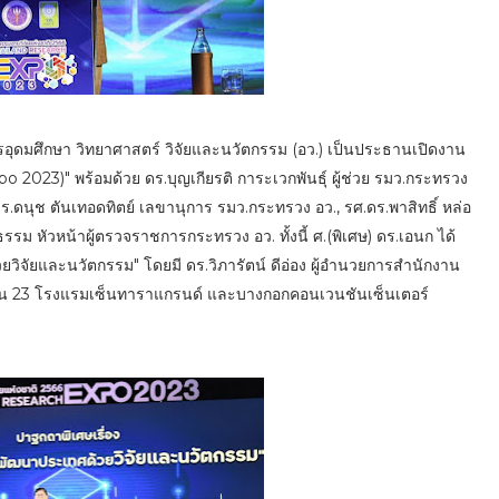
.การอุดมศึกษา วิทยาศาสตร์ วิจัยและนวัตกรรม (อว.) เป็นประธานเปิดงาน
2023)" พร้อมด้วย ดร.บุญเกียรติ การะเวกพันธุ์ ผู้ช่วย รมว.กระทรวง
ดร.ดนุช ตันเทอดทิตย์ เลขานุการ รมว.กระทรวง อว., รศ.ดร.พาสิทธิ์ หล่อ
รรม หัวหน้าผู้ตรวจราชการกระทรวง อว. ทั้งนี้ ศ.(พิเศษ) ดร.เอนก ได้
วิจัยและนวัตกรรม" โดยมี ดร.วิภารัตน์ ดีอ่อง ผู้อำนวยการสำนักงาน
ูม ชั้น 23 โรงแรมเซ็นทาราแกรนด์ และบางกอกคอนเวนชันเซ็นเตอร์