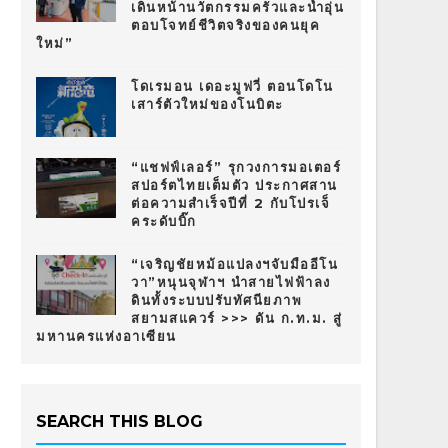
เดินหน้านวัตกรรมครัวและน้ำอุ่น
ตอบโจทย์ชีวิตจริงของคนยุค
ใหม่”
โดเรมอน เดอะมูฟวี่ ตอนโดโน
เสาร์ตัวใหม่ของโนบิตะ
“แชฟฟ์เลอร์” รุกวงการมอเตอร์
สปอร์ตไทยเต็มตัว ประกาศสาน
ต่อความสำเร็จปีที่ 2 กับโปรเจ็
คระดับบิ๊ก
“เจริญชัยหม้อแปลงฯจับมืออีโน
วา”หนุนจุฬาฯ นำสายไฟฟ้าลง
ดินทั้งระบบปรับทัศนียภาพ
สยามสแควร์ >>> ดัน ก.ท.ม. สู่
มหานครแห่งอาเซียน
SEARCH THIS BLOG