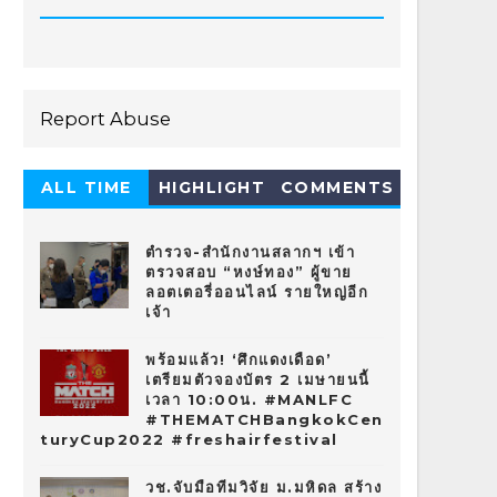
Report Abuse
ALL TIME
HIGHLIGHT
COMMENTS
HOT 10
ตำรวจ-สำนักงานสลากฯ เข้า
ตรวจสอบ “หงษ์ทอง” ผู้ขาย
ลอตเตอรี่ออนไลน์ รายใหญ่อีก
เจ้า
พร้อมแล้ว! ‘ศึกแดงเดือด’
เตรียมตัวจองบัตร 2 เมษายนนี้
เวลา 10:00น. #MANLFC
#THEMATCHBangkokCen
turyCup2022 #freshairfestival
วช.จับมือทีมวิจัย ม.มหิดล สร้าง