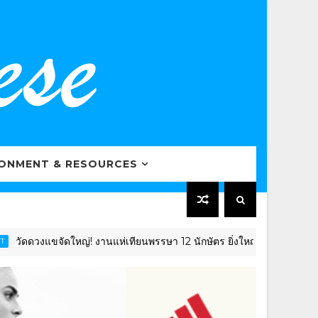
RONMENT & RESOURCES
แขจัดใหญ่! งานแห่เทียนพรรษา 12 นักษัตร ยิ่งใหญ่อลังการ โชว์ไฮไลต์ "เ