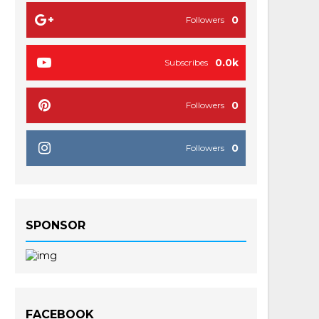
0
Followers
0.0k
Subscribes
0
Followers
0
Followers
SPONSOR
FACEBOOK