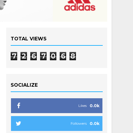
TOTAL VIEWS
7
2
6
7
0
6
8
SOCIALIZE
0.0k
Likes
0.0k
Followers