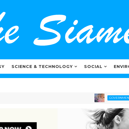
GY
SCIENCE & TECHNOLOGY
SOCIAL
ENVI
วัดดวง
GOVERNMENT