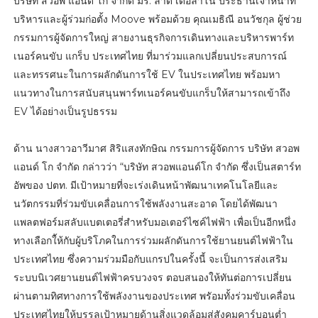
บริษัท สวอพ แอนด์ โก จำกัด มร. ลาดี เดอลาโน่ ประธานเจ้าหน้าที่
บริหารและผู้ร่วมก่อตั้ง Moove พร้อมด้วย คุณเมธิณี อนวัชกุล ผู้ช่วย
กรรมการผู้จัดการใหญ่ สายงานธุรกิจการเดินทางและบริหารพาร์ท
เนอร์คนขับ แกร็บ ประเทศไทย ที่มาร่วมแลกเปลี่ยนประสบการณ์
และทรรศนะในการผลักดันการใช้ EV ในประเทศไทย พร้อมหา
แนวทางในการสนับสนุนพาร์ทเนอร์คนขับแกร็บให้สามารถเข้าถึง
EV ได้อย่างเป็นรูปธรรม
ด้าน นางสาวอาวีมาศ สิริแสงทักษิณ กรรมการผู้จัดการ บริษัท สวอพ
แอนด์ โก จำกัด กล่าวว่า “บริษัท สวอพแอนด์โก จำกัด ซึ่งเป็นสตาร์ท
อัพของ ปตท. มีเป้าหมายที่จะเร่งเดินหน้าพัฒนาเทคโนโลยีและ
นวัตกรรมที่ร่วมขับเคลื่อนการใช้พลังงานสะอาด โดยได้พัฒนา
แพลตฟอร์มสลับแบตเตอรี่สำหรับมอเตอร์ไซค์ไฟฟ้า เพื่อเป็นอีกหนึ่ง
ทางเลือกใ้ห้กับผู้บริโภคในการร่วมผลักดันการใช้ยานยนต์ไฟฟ้าใน
ประเทศไทย ซึ่งความร่วมมือกับแกรปในครั้งนี้ จะเป็นการส่งเสริม
ระบบนิเวศยานยนต์ไฟฟ้าครบวงจร ตอบสนองให้ทันต่อการเปลี่ยน
ผ่านตามทิศทางการใช้พลังงานของประเทศ พรัอมทั้งร่วมขับเคลื่อน
ประเทศไทยให้บรรลุเป้าหมายด้านสิ่งแวดล้อมสู่สังคมคาร์บอนต่ำ