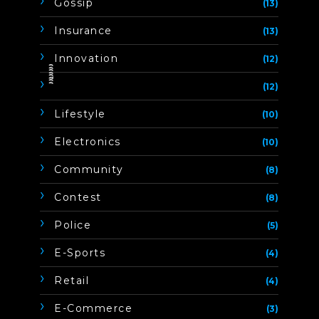
Gossip
(13)
Insurance
(13)
Innovation
(12)
ิิีิิิิิ
(12)
Lifestyle
(10)
Electronics
(10)
Community
(8)
Contest
(8)
Police
(5)
E-Sports
(4)
Retail
(4)
E-Commerce
(3)