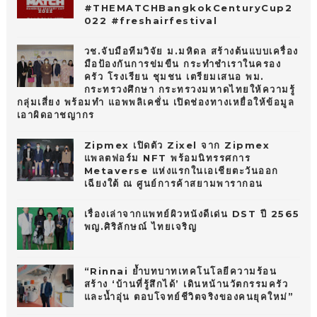
#THEMATCHBangkokCenturyCup2
022 #freshairfestival
วช.จับมือทีมวิจัย ม.มหิดล สร้างต้นแบบเครื่อง
มือป้องกันการข่มขืน กระทำชำเราในครอง
ครัว โรงเรียน ชุมชน เตรียมเสนอ พม.
กระทรวงศึกษา กระทรวงมหาดไทยให้ความรู้
กลุ่มเสี่ยง พร้อมทำ แอพพลิเคชั่น เปิดช่องทางเหยื่อให้ข้อมูล
เอาผิดอาชญากร
Zipmex เปิดตัว Zixel จาก Zipmex
แพลตฟอร์ม NFT พร้อมนิทรรศการ
Metaverse แห่งแรกในเอเชียตะวันออก
เฉียงใต้ ณ ศูนย์การค้าสยามพารากอน
เรื่องเล่าจากแพทย์ผิวหนังดีเด่น DST ปี 2565
พญ.ศิริลักษณ์ ไทยเจริญ
“Rinnai ย้ำบทบาทเทคโนโลยีความร้อน
สร้าง ‘บ้านที่รู้สึกได้’ เดินหน้านวัตกรรมครัว
และน้ำอุ่น ตอบโจทย์ชีวิตจริงของคนยุคใหม่”