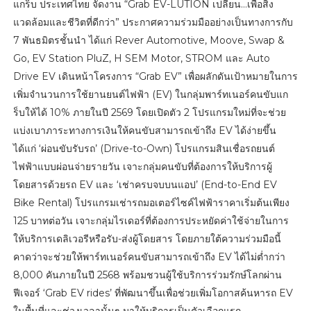
แกร็บ ประเทศไทย จัดงาน “Grab EV-LUTION เปลี่ยน…เพื่อสิ่ง
แวดล้อมและชีวิตที่ดีกว่า” ประกาศความร่วมมืออย่างเป็นทางการกับ
7 พันธมิตรชั้นนำ ได้แก่ Rever Automotive, Moove, Swap &
Go, EV Station PluZ, H SEM Motor, STROM และ Auto
Drive EV เดินหน้าโครงการ “Grab EV” เพื่อผลักดันเป้าหมายในการ
เพิ่มจำนวนการใช้ยานยนต์ไฟฟ้า (EV) ในกลุ่มพาร์ทเนอร์คนขับแก
ร็บให้ได้ 10% ภายในปี 2569 โดยเปิดตัว 2 โปรแกรมใหม่ที่จะช่วย
แบ่งเบาภาระทางการเงินให้คนขับสามารถเข้าถึง EV ได้ง่ายขึ้น
ได้แก่ ‘ผ่อนขับรับรถ’ (Drive-to-Own) โปรแกรมสินเชื่อรถยนต์
ไฟฟ้าแบบผ่อนจ่ายรายวัน เจาะกลุ่มคนขับที่ต้องการให้บริการผู้
โดยสารด้วยรถ EV และ ‘เช่าครบจบบนแอป’ (End-to-End EV
Bike Rental) โปรแกรมเช่ารถมอเตอร์ไซค์ไฟฟ้าราคาเริ่มต้นเพียง
125 บาทต่อวัน เจาะกลุ่มไรเดอร์ที่ต้องการประหยัดค่าใช้จ่ายในการ
ให้บริการเดลิเวอรีหรือรับ-ส่งผู้โดยสาร โดยภายใต้ความร่วมมือนี้
คาดว่าจะช่วยให้พาร์ทเนอร์คนขับสามารถเข้าถึง EV ได้ไม่ต่ำกว่า
8,000 คันภายในปี 2568 พร้อมชวนผู้ใช้บริการร่วมรักษ์โลกผ่าน
ฟีเจอร์ ‘Grab EV rides’ ที่พัฒนาขึ้นเพื่อช่วยเพิ่มโอกาสค้นหารถ EV