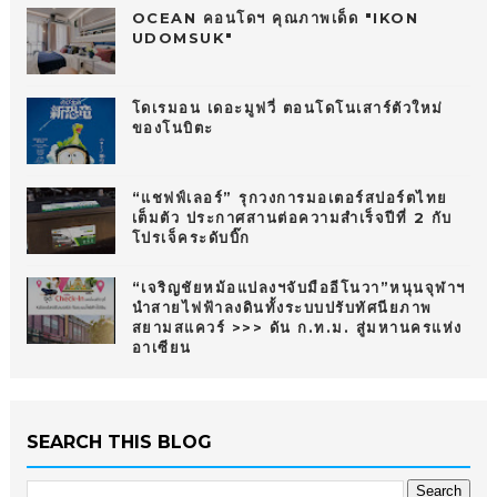
OCEAN คอนโดฯ คุณภาพเด็ด "IKON
UDOMSUK"
โดเรมอน เดอะมูฟวี่ ตอนโดโนเสาร์ตัวใหม่
ของโนบิตะ
“แชฟฟ์เลอร์” รุกวงการมอเตอร์สปอร์ตไทย
เต็มตัว ประกาศสานต่อความสำเร็จปีที่ 2 กับ
โปรเจ็คระดับบิ๊ก
“เจริญชัยหม้อแปลงฯจับมืออีโนวา”หนุนจุฬาฯ
นำสายไฟฟ้าลงดินทั้งระบบปรับทัศนียภาพ
สยามสแควร์ >>> ดัน ก.ท.ม. สู่มหานครแห่ง
อาเซียน
SEARCH THIS BLOG