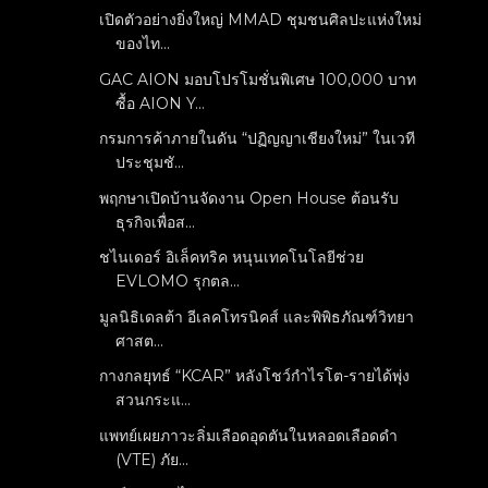
เปิดตัวอย่างยิ่งใหญ่ MMAD ชุมชนศิลปะแห่งใหม่
ของไท...
GAC AION มอบโปรโมชั่นพิเศษ 100,000 บาท
ซื้อ AION Y...
กรมการค้าภายในดัน “ปฏิญญาเชียงใหม่” ในเวที
ประชุมชั...
พฤกษาเปิดบ้านจัดงาน Open House ต้อนรับ
ธุรกิจเพื่อส...
ชไนเดอร์ อิเล็คทริค หนุนเทคโนโลยีช่วย
EVLOMO รุกตล...
มูลนิธิเดลต้า อีเลคโทรนิคส์ และพิพิธภัณฑ์วิทยา
ศาสต...
กางกลยุทธ์ “KCAR” หลังโชว์กำไรโต-รายได้พุ่ง
สวนกระแ...
แพทย์เผยภาวะลิ่มเลือดอุดตันในหลอดเลือดดำ
(VTE) ภัย...