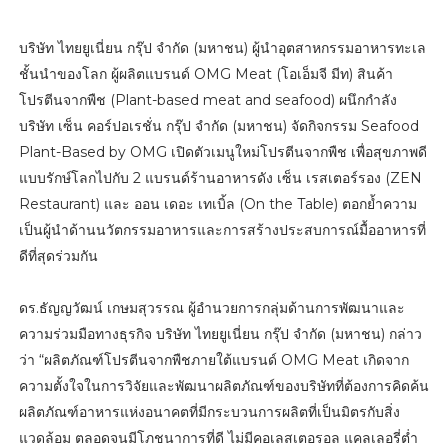
บริษัท ไทยยูเนี่ยน กรุ๊ป จำกัด (มหาชน) ผู้นำอุตสาหกรรมอาหารทะเล
ชั้นนำของโลก ผู้ผลิตแบรนด์ OMG Meat (โอเอ็มจี มีท) สินค้า
โปรตีนจากพืช (Plant-based meat and seafood) ผนึกกำลัง
บริษัท เซ็น คอร์ปอเรชั่น กรุ๊ป จำกัด (มหาชน) จัดกิจกรรม Seafood
Plant-Based by OMG เปิดตัวเมนูใหม่โปรตีนจากพืช เพื่อสุขภาพดี
แบบรักษ์โลกไปกับ 2 แบรนด์ร้านอาหารดัง เซ็น เรสเตอร์รอง (ZEN
Restaurant) และ ออน เดอะ เทเบิ้ล (On the Table) ตอกย้ำความ
เป็นผู้นำด้านนวัตกรรมอาหารและการสร้างประสบการณ์มื้ออาหารที่
ดีที่สุดร่วมกัน
ดร.ธัญญวัฒน์ เกษมสุวรรณ ผู้อำนวยการกลุ่มด้านการพัฒนาและ
ความร่วมมือทางธุรกิจ บริษัท ไทยยูเนี่ยน กรุ๊ป จำกัด (มหาชน) กล่าว
ว่า “ผลิตภัณฑ์โปรตีนจากพืชภายใต้แบรนด์ OMG Meat เกิดจาก
ความตั้งใจในการวิจัยและพัฒนาผลิตภัณฑ์ของบริษัทที่ต้องการคิดค้น
ผลิตภัณฑ์อาหารแห่งอนาคตที่มีกระบวนการผลิตที่เป็นมิตรกับสิ่ง
แวดล้อม ตลอดจนมีโภชนาการที่ดี ไม่มีคอเลสเตอรอล แคลเลอรี่ต่ำ