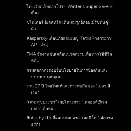
ไทยเวียตเจ็ทออกโปรฯ ‘Winter’s Super Savers’
ตั๋วเร...
ชไนเดอร์ อิเล็คทริค เดินเกมรุกอีคอมเมิร์ซดันคู่
ค้า...
Kaspersky เตือนภัยแคมเปญ 'TetrisPhantom'
APT ล่าสุ...
TMA จัดงานขับเคลื่อนนวัตกรรมเพื่อ การใช้ชีวิต
ที่ดี...
กรมศุลกากรตอบรับนโยบายในการป้องกันและ
ปราบปรามหมูเถ...
งาน 27 ปี ไทยโพสต์และการพบกันของ "เปลว สี
เงิน"
“เคหะสุขประชา” เผยโครงการ “เคมอลล์@ร่ม
เกล้า” คืบหน...
finbiz by ttb ชี้ผลกระทบจาก “เอลนีโญ” ต่อภาค
ธุรกิจ...