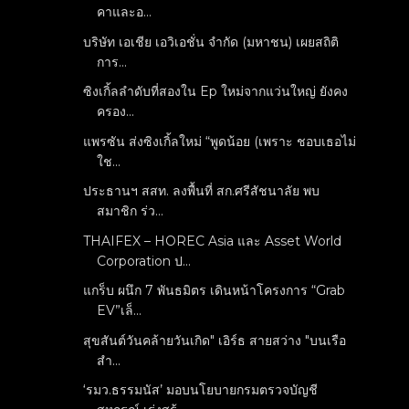
คาและอ...
บริษัท เอเชีย เอวิเอชั่น จำกัด (มหาชน) เผยสถิติ
การ...
ซิงเกิ้ลลำดับที่สองใน Ep ใหม่จากแว่นใหญ่ ยังคง
ครอง...
แพรซัน ส่งซิงเกิ้ลใหม่ “พูดน้อย (เพราะ ชอบเธอไม่
ใช...
ประธานฯ สสท. ลงพื้นที่ สก.ศรีสัชนาลัย พบ
สมาชิก ร่ว...
THAIFEX – HOREC Asia และ Asset World
Corporation ป...
แกร็บ ผนึก 7 พันธมิตร เดินหน้าโครงการ “Grab
EV”เล็...
สุขสันต์วันคล้ายวันเกิด" เอิร์ธ สายสว่าง "บนเรือ
สำ...
‘รมว.ธรรมนัส’ มอบนโยบายกรมตรวจบัญชี