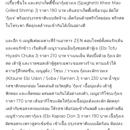
เปรี้ยวชื่นใจ และสปาเก็ตตี้ขี้เมากุ้งย่างเจ (Spaghetti Khee Mao
Grilled Shrimp J) ราคา 190 บาท เส้นสปาเก็ตตี้เหนียวนุ่ม ผัดใส่
‘กุ้งเจ’ พร้อมปรุงรสชาติแบบจัดจ้าน เผ็ดร้อนด้วยพริกไทยอ่อน พริกสด
ใบโหระพา ที่คลุกเคล้าจนเข้ากันได้เป็นอย่างดี
และอีก 4 เมนูพิเศษเฉพาะที่ร้านอาหาร ZEN ตอบโจทย์ทั้งคนรักเส้น
และคนรักข้าว เริ่มต้นที่ เมนูราเมนเย็นกุ้งซอสเต้าหู้เจ (Ebi Tofu
Hiyashi Chuka J) ราคา 210 บาท ราเมนเย็น ท้อปปิ้งด้วย กุ้งเจ ผัก
สด เต้าหู้ และราดซอสเต้าหู้สูตรเฉพาะของทางร้าน ทานแล้วให้
ความรู้สึกสดชื่น, เมนูอุด้ง / โซบะ / ราเมน กุ้งและผักรวมเจ
(Kitsune Ebi Udon / Soba / Ramen J) ราคา 230 บาท น้ำซุป
รสชาติกลมกล่อม โดดเด่นด้วยวัตถุดิบ ‘กุ้งเจ’ เนื้อนุ่มเด้ง เต้าหู้
ฟักทอง และเห็ดหอม ผสมผสานกันได้อย่างลงตัว, เมนูยากิโซบะกุ้งเจ
ราคา 170 บาท เส้นยากิโซบะผัดใส่กุ้งเจเนื้อนุ่มเด้งและผัก ผัดคลุก
เคล้ากับซอสรสกลมกล่อม ให้รสชาติอร่อยเข้ากันพอดี และสุดท้ายคือ
เมนูข้าวกะเพรากุ้งเจ (Ebi Kaprao Don J) ราคา 190 บาท เนื้อกุ้งเจ
ผัดซอสกะเพราสูตรเข้มข้น เข้าเนื้อ ปรุงรสชาติแบบเผ็ดร้อน ท้อปลง