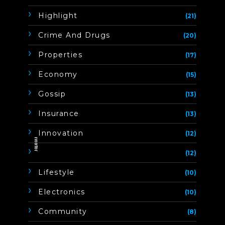
Highlight
(21)
Crime And Drugs
(20)
Properties
(17)
Economy
(15)
Gossip
(13)
Insurance
(13)
Innovation
(12)
ิิีิิิิิ
(12)
Lifestyle
(10)
Electronics
(10)
Community
(8)