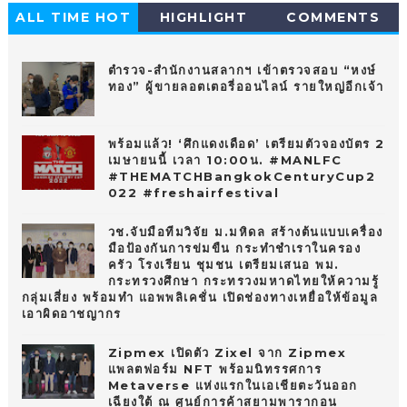
ALL TIME HOT
HIGHLIGHT
COMMENTS
10
ตำรวจ-สำนักงานสลากฯ เข้าตรวจสอบ “หงษ์
ทอง” ผู้ขายลอตเตอรี่ออนไลน์ รายใหญ่อีกเจ้า
พร้อมแล้ว! ‘ศึกแดงเดือด’ เตรียมตัวจองบัตร 2
เมษายนนี้ เวลา 10:00น. #MANLFC
#THEMATCHBangkokCenturyCup2
022 #freshairfestival
วช.จับมือทีมวิจัย ม.มหิดล สร้างต้นแบบเครื่อง
มือป้องกันการข่มขืน กระทำชำเราในครอง
ครัว โรงเรียน ชุมชน เตรียมเสนอ พม.
กระทรวงศึกษา กระทรวงมหาดไทยให้ความรู้
กลุ่มเสี่ยง พร้อมทำ แอพพลิเคชั่น เปิดช่องทางเหยื่อให้ข้อมูล
เอาผิดอาชญากร
Zipmex เปิดตัว Zixel จาก Zipmex
แพลตฟอร์ม NFT พร้อมนิทรรศการ
Metaverse แห่งแรกในเอเชียตะวันออก
เฉียงใต้ ณ ศูนย์การค้าสยามพารากอน