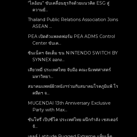
“ไลอ้อน” ขับเคลื่อนธุรกิจด้วยแนวคิด ESG สู่
ความยั่...
Thailand Public Relations Association Joins
ASEAN ...
PEA เปิดตัวแพลตฟอร์ม PEA ADMS Control
Center ขับเค...
ซินเน็คฯ จัดเต็ม ขน NINTENDO SWITCH BY
SYNNEX ออกง...
เสียวหมี่ ประเทศไทย จับมือ คณะนิเทศศาสตร์
มหาวิทยา...
สมาคมแพทย์ผิวหนังฯร่วมกับสมาคมโรคภูมิแพ้ โร
คหืดฯ จ...
MUGENDAI 13th Anniversary Exclusive
Party with Max...
ซันโทรี่ เป๊ปซี่โค ประเทศไทย ผนึกกำลัง เชสเตอร์
จั...
เดลล์ Latitude Rugged Extreme แท็บเล็ต