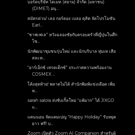
บอร์ดบริษัท ไดเมท (สยาม) จำกัด (มหาชน)
(DIMET) อนุ...
สมัครด่วน! เลอ กอร์ดอง เบลอ ดุสิต จัดโปรโมชัน
Earl...
“ชาฟเฟเล” หวังฉลองชัยกับครอบครัวที่ญี่ปุ่นในศึก
โซ...
นักพัฒนาชุมชนรุ่นใหม่ และนักบริบาล ทุ่มเท เสีย
สละท...
“อาร์เอ็กซ์ เทรดเด็กซ์” ประกาศความพร้อมงาน
COSMEX ...
โค้งสุดท้าย! พลาดไม่ได้ สำนักพิมพ์แข่งเดือด เพิ่ม
ห...
sarah salola ส่งซิงเกิ้ลใหม่ “แพ้มาก” ได้ JIXGO
แ...
แคนนอน จัดแคมเปญ “Happy Holiday” รับหยุด
ยาว ฟรี! บ...
Zoom เปิดตัว Zoom AI Companion สำหรับผู้