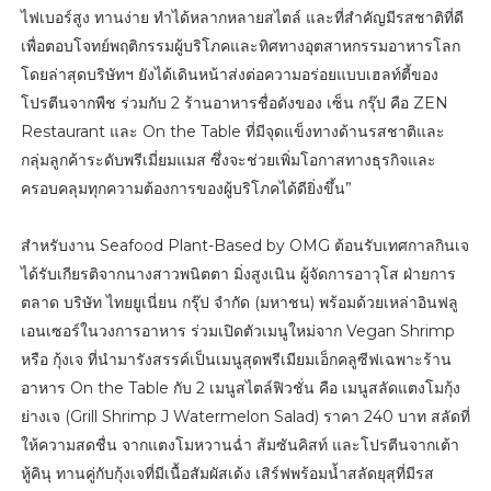
ไฟเบอร์สูง ทานง่าย ทำได้หลากหลายสไตล์ และที่สำคัญมีรสชาติที่ดี
เพื่อตอบโจทย์พฤติกรรมผู้บริโภคและทิศทางอุตสาหกรรมอาหารโลก
โดยล่าสุดบริษัทฯ ยังได้เดินหน้าส่งต่อความอร่อยแบบเฮลท์ตี้ของ
โปรตีนจากพืช ร่วมกับ 2 ร้านอาหารชื่อดังของ เซ็น กรุ๊ป คือ ZEN
Restaurant และ On the Table ที่มีจุดแข็งทางด้านรสชาติและ
กลุ่มลูกค้าระดับพรีเมี่ยมแมส ซึ่งจะช่วยเพิ่มโอกาสทางธุรกิจและ
ครอบคลุมทุกความต้องการของผู้บริโภคได้ดียิ่งขึ้น”
สำหรับงาน Seafood Plant-Based by OMG ต้อนรับเทศกาลกินเจ
ได้รับเกียรติจากนางสาวพนิตตา มิ่งสูงเนิน ผู้จัดการอาวุโส ฝ่ายการ
ตลาด บริษัท ไทยยูเนี่ยน กรุ๊ป จำกัด (มหาชน) พร้อมด้วยเหล่าอินฟลู
เอนเซอร์ในวงการอาหาร ร่วมเปิดตัวเมนูใหม่จาก Vegan Shrimp
หรือ กุ้งเจ ที่นำมารังสรรค์เป็นเมนูสุดพรีเมียมเอ็กคลูซีฟเฉพาะร้าน
อาหาร On the Table กับ 2 เมนูสไตล์ฟิวชั่น คือ เมนูสลัดแตงโมกุ้ง
ย่างเจ (Grill Shrimp J Watermelon Salad) ราคา 240 บาท สลัดที่
ให้ความสดชื่น จากแตงโมหวานฉ่ำ ส้มซันคิสท์ และโปรตีนจากเต้า
หู้คินุ ทานคู่กับกุ้งเจที่มีเนื้อสัมผัสเด้ง เสิร์ฟพร้อมน้ำสลัดยุสุที่มีรส