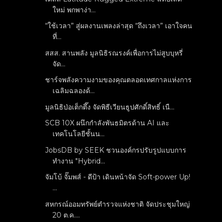
ใหม่ พกพาง่า...
“ใช้เวลา” สู่ผลงานเพลงล่าสุด “ถึงเวลา” เอาใจคน
ที่...
สสส. สานพลัง มูลนิธิรณรงค์เพื่อการไม่สูบบุหรี่
จัด...
ชาร์จพลังความงามของคุณตลอดเทศกาลแห่งการ
เฉลิมฉลองด้...
มูลนิธิป่อเต็กตึ๊ง จัดพิธีเวียนธูปศักดิ์สิทธิ์ เนื...
SCB 10X ผนึกกำลังพันธมิตรด้าน AI และ
เทคโนโลยีชั้นน...
JobsDB by SEEK ชวนองค์กรปรับรูปแบบการ
ทำงาน "Hybrid...
จัมโบ้ จั๊มพส์ - ดีป้า เดินหน้าจัด Soft-power Up!
...
สหกรณ์ออมทรัพย์ตำรวจแห่งชาติ จัดประชุมใหญ่
20 ต.ค....