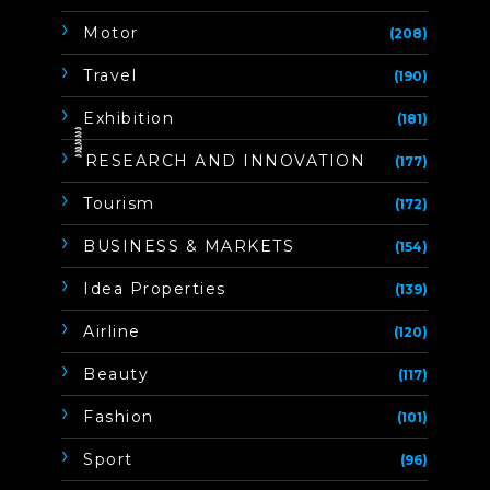
Motor
(208)
Travel
(190)
Exhibition
(181)
ิิีิิิิิRESEARCH AND INNOVATION
(177)
Tourism
(172)
BUSINESS & MARKETS
(154)
Idea Properties
(139)
Airline
(120)
Beauty
(117)
Fashion
(101)
Sport
(96)