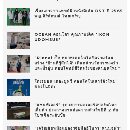
เรื่องเล่าจากแพทย์ผิวหนังดีเด่น DST ปี 2565
พญ.ศิริลักษณ์ ไทยเจริญ
OCEAN คอนโดฯ คุณภาพเด็ด "IKON
UDOMSUK"
“Rinnai ย้ำบทบาทเทคโนโลยีความร้อน
สร้าง ‘บ้านที่รู้สึกได้’ เดินหน้านวัตกรรมครัว
และน้ำอุ่น ตอบโจทย์ชีวิตจริงของคนยุคใหม่”
โดเรมอน เดอะมูฟวี่ ตอนโดโนเสาร์ตัวใหม่
ของโนบิตะ
“แชฟฟ์เลอร์” รุกวงการมอเตอร์สปอร์ตไทย
เต็มตัว ประกาศสานต่อความสำเร็จปีที่ 2 กับ
โปรเจ็คระดับบิ๊ก
“เจริญชัยหม้อแปลงฯจับมืออีโนวา”หนุนจุฬาฯ