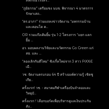
สหกรณ์ เร่งสร้...
“ภูมิธรรม” เตรียมชง นบข. พิจารณา 4 มาตรการ
รักษาเสถ...
“ดร.อาภา” ร่วมแถลงข่าวจัดงาน “มหกรรมบ้าน
และคอนโด ค...
OR รวมแก๊งเติมยิ้ม รุ่น 1-2 โครงการ “แยก แลก
ยิ้ม ...
อว. มอบผลงานวิจัยและนวัตกรรม Go Green แก่
สธ. และ ...
“ลองเลิกกันดีไหม” ซิงเกิ้ลใหม่จาก 3 สาว PiXXiE
เมื...
วช. จัดงานครบรอบ 64 ปี สร้างองค์ความรู้ เชิดชู
เกีย...
ครั้งแรก! วช. - สมาคมกีฬาเครื่องบินจำลองและ
วิทยุบั...
ครั้งแรก ! ‘เลือกบอร์ดเพื่อบริหารดูแลเงินประกัน
สัง...