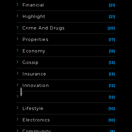
Financial
(21)
Highlight
(21)
Crime And Drugs
(20)
Properties
(17)
Economy
(15)
Gossip
(13)
Insurance
(13)
Innovation
(12)
ิิีิิิิิ
(12)
Lifestyle
(10)
Electronics
(10)
Community
(8)