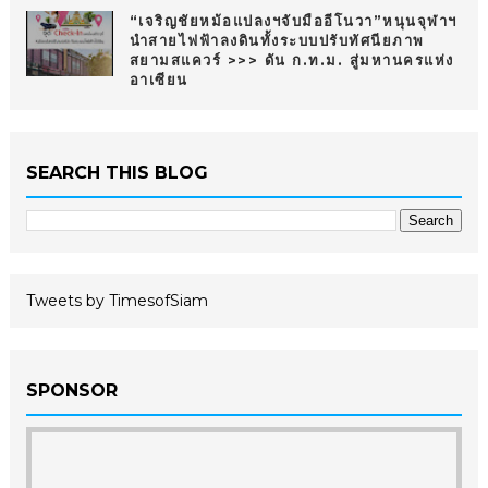
“เจริญชัยหม้อแปลงฯจับมืออีโนวา”หนุนจุฬาฯ
นำสายไฟฟ้าลงดินทั้งระบบปรับทัศนียภาพ
สยามสแควร์ >>> ดัน ก.ท.ม. สู่มหานครแห่ง
อาเซียน
SEARCH THIS BLOG
Tweets by TimesofSiam
SPONSOR