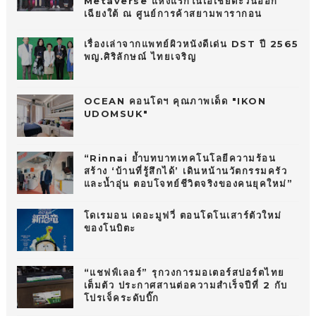
Metaverse แห่งแรกในเอเชียตะวันออก
เฉียงใต้ ณ ศูนย์การค้าสยามพารากอน
เรื่องเล่าจากแพทย์ผิวหนังดีเด่น DST ปี 2565
พญ.ศิริลักษณ์ ไทยเจริญ
OCEAN คอนโดฯ คุณภาพเด็ด "IKON
UDOMSUK"
“Rinnai ย้ำบทบาทเทคโนโลยีความร้อน
สร้าง ‘บ้านที่รู้สึกได้’ เดินหน้านวัตกรรมครัว
และน้ำอุ่น ตอบโจทย์ชีวิตจริงของคนยุคใหม่”
โดเรมอน เดอะมูฟวี่ ตอนโดโนเสาร์ตัวใหม่
ของโนบิตะ
“แชฟฟ์เลอร์” รุกวงการมอเตอร์สปอร์ตไทย
เต็มตัว ประกาศสานต่อความสำเร็จปีที่ 2 กับ
โปรเจ็คระดับบิ๊ก