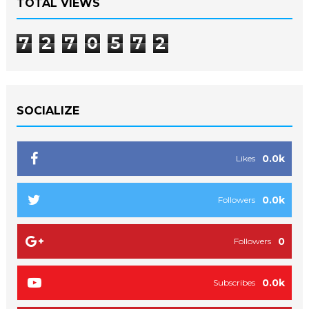
TOTAL VIEWS
7
2
7
0
5
7
2
SOCIALIZE
0.0k
Likes
0.0k
Followers
0
Followers
0.0k
Subscribes