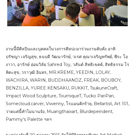
งานนี้มีศิลปินและบุคคลในวงการศิลปะมาร่วมงานคับคั่ง อาทิ
ปรัชญา เจริญสุข, ธนบดี วัฒนารักษ์, วเรศ คุณาเจริญทรัพย์, พีระ โอ
งาวา, อารักษ์ อ่อนวิลัย Sahred Toy, วสันต์ สิทธิเขตต์, สิทธิธรรม โร
หิตะสุข, วราวุฒิ อินทร, MR.KREME, YEEDIN, LOLAY,
WACHIRA, WARIN, BUDDHAANDZ, FREAK, BOUBOY,
BENZILLA, YUREE KENSAKU, RUKKIT, TsukuneCraft,
Impact Wood Sculpture, TourniqueT, Tucko PariPari,
Somecloud.carver, Viwenny, โรแมนติกร้าย, Bellartist, Art 101,
วาดแค่นี้ทำไมนานจัง, Muangthaixart, Blurdepeindent,
Pammy's Palette ฯลฯ
ระหว่างวันที่ 20 ตุลาคม 2566 จัดให้มีกิจกรรมพิเศษ Art Market