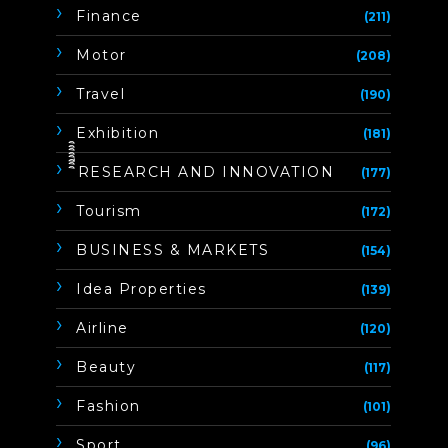
Finance
(211)
Motor
(208)
Travel
(190)
Exhibition
(181)
ิิีิิิิิRESEARCH AND INNOVATION
(177)
Tourism
(172)
BUSINESS & MARKETS
(154)
Idea Properties
(139)
Airline
(120)
Beauty
(117)
Fashion
(101)
Sport
(96)