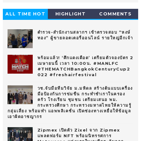
ALL TIME HOT
HIGHLIGHT
COMMENTS
10
ตำรวจ-สำนักงานสลากฯ เข้าตรวจสอบ “หงษ์
ทอง” ผู้ขายลอตเตอรี่ออนไลน์ รายใหญ่อีกเจ้า
พร้อมแล้ว! ‘ศึกแดงเดือด’ เตรียมตัวจองบัตร 2
เมษายนนี้ เวลา 10:00น. #MANLFC
#THEMATCHBangkokCenturyCup2
022 #freshairfestival
วช.จับมือทีมวิจัย ม.มหิดล สร้างต้นแบบเครื่อง
มือป้องกันการข่มขืน กระทำชำเราในครอง
ครัว โรงเรียน ชุมชน เตรียมเสนอ พม.
กระทรวงศึกษา กระทรวงมหาดไทยให้ความรู้
กลุ่มเสี่ยง พร้อมทำ แอพพลิเคชั่น เปิดช่องทางเหยื่อให้ข้อมูล
เอาผิดอาชญากร
Zipmex เปิดตัว Zixel จาก Zipmex
แพลตฟอร์ม NFT พร้อมนิทรรศการ