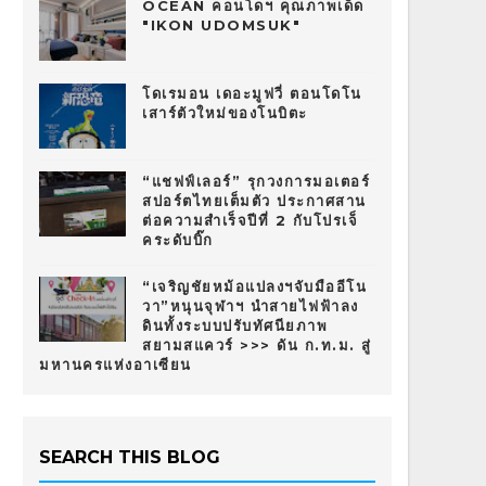
OCEAN คอนโดฯ คุณภาพเด็ด
"IKON UDOMSUK"
โดเรมอน เดอะมูฟวี่ ตอนโดโน
เสาร์ตัวใหม่ของโนบิตะ
“แชฟฟ์เลอร์” รุกวงการมอเตอร์
สปอร์ตไทยเต็มตัว ประกาศสาน
ต่อความสำเร็จปีที่ 2 กับโปรเจ็
คระดับบิ๊ก
“เจริญชัยหม้อแปลงฯจับมืออีโน
วา”หนุนจุฬาฯ นำสายไฟฟ้าลง
ดินทั้งระบบปรับทัศนียภาพ
สยามสแควร์ >>> ดัน ก.ท.ม. สู่
มหานครแห่งอาเซียน
SEARCH THIS BLOG