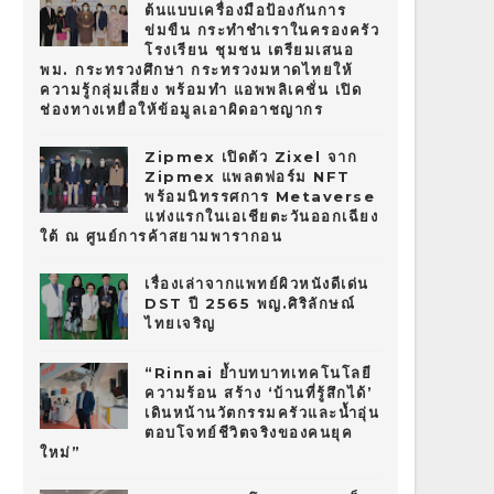
ต้นแบบเครื่องมือป้องกันการ
ข่มขืน กระทำชำเราในครองครัว
โรงเรียน ชุมชน เตรียมเสนอ
พม. กระทรวงศึกษา กระทรวงมหาดไทยให้
ความรู้กลุ่มเสี่ยง พร้อมทำ แอพพลิเคชั่น เปิด
ช่องทางเหยื่อให้ข้อมูลเอาผิดอาชญากร
Zipmex เปิดตัว Zixel จาก
Zipmex แพลตฟอร์ม NFT
พร้อมนิทรรศการ Metaverse
แห่งแรกในเอเชียตะวันออกเฉียง
ใต้ ณ ศูนย์การค้าสยามพารากอน
เรื่องเล่าจากแพทย์ผิวหนังดีเด่น
DST ปี 2565 พญ.ศิริลักษณ์
ไทยเจริญ
“Rinnai ย้ำบทบาทเทคโนโลยี
ความร้อน สร้าง ‘บ้านที่รู้สึกได้’
เดินหน้านวัตกรรมครัวและน้ำอุ่น
ตอบโจทย์ชีวิตจริงของคนยุค
ใหม่”