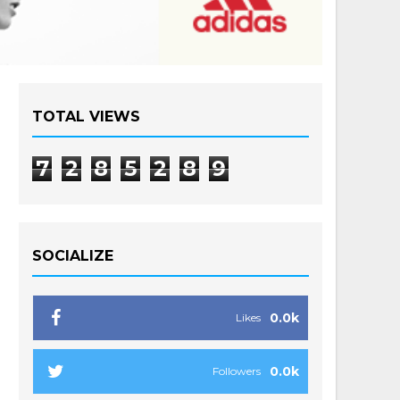
TOTAL VIEWS
7
2
8
5
2
8
9
SOCIALIZE
0.0k
Likes
0.0k
Followers