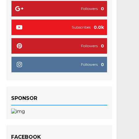
0
Followers
0.0k
Subscribes
0
Followers
0
Followers
SPONSOR
FACEBOOK