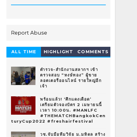
Report Abuse
ALL TIME
HIGHLIGHT
COMMENTS
HOT 10
ตำรวจ-สำนักงานสลากฯ เข้า
ตรวจสอบ “หงษ์ทอง” ผู้ขาย
ลอตเตอรี่ออนไลน์ รายใหญ่อีก
เจ้า
พร้อมแล้ว! ‘ศึกแดงเดือด’
เตรียมตัวจองบัตร 2 เมษายนนี้
เวลา 10:00น. #MANLFC
#THEMATCHBangkokCen
turyCup2022 #freshairfestival
วช.จับมือทีมวิจัย ม.มหิดล สร้าง