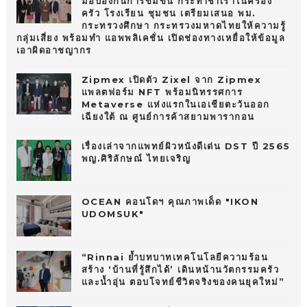
มือป้องกันการข่มขืน กระทำชำเราในครอง
ครัว โรงเรียน ชุมชน เตรียมเสนอ พม.
กระทรวงศึกษา กระทรวงมหาดไทยให้ความรู้
กลุ่มเสี่ยง พร้อมทำ แอพพลิเคชั่น เปิดช่องทางเหยื่อให้ข้อมูล
เอาผิดอาชญากร
Zipmex เปิดตัว Zixel จาก Zipmex
แพลตฟอร์ม NFT พร้อมนิทรรศการ
Metaverse แห่งแรกในเอเชียตะวันออก
เฉียงใต้ ณ ศูนย์การค้าสยามพารากอน
เรื่องเล่าจากแพทย์ผิวหนังดีเด่น DST ปี 2565
พญ.ศิริลักษณ์ ไทยเจริญ
OCEAN คอนโดฯ คุณภาพเด็ด "IKON
UDOMSUK"
“Rinnai ย้ำบทบาทเทคโนโลยีความร้อน
สร้าง ‘บ้านที่รู้สึกได้’ เดินหน้านวัตกรรมครัว
และน้ำอุ่น ตอบโจทย์ชีวิตจริงของคนยุคใหม่”