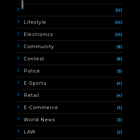
ิิีิิิิิ
(12)
Lifestyle
(10)
Electronics
(10)
Community
(8)
Contest
(8)
Police
(5)
E-Sports
(4)
Retail
(4)
E-Commerce
(3)
World News
(3)
LAW
(2)