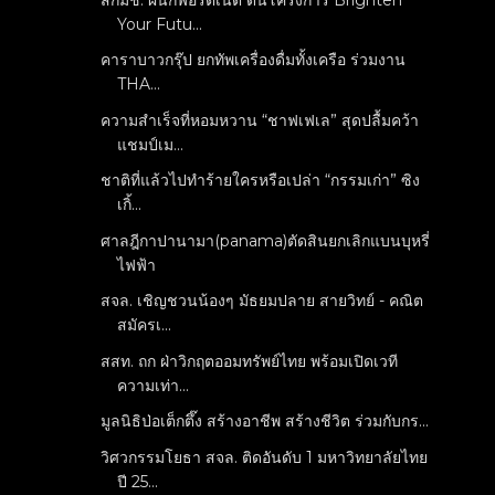
Your Futu...
คาราบาวกรุ๊ป ยกทัพเครื่องดื่มทั้งเครือ ร่วมงาน
THA...
ความสำเร็จที่หอมหวาน “ชาฟเฟเล” สุดปลื้มคว้า
แชมป์เม...
ชาติที่แล้วไปทำร้ายใครหรือเปล่า “กรรมเก่า” ซิง
เกิ้...
ศาลฎีกาปานามา(panama)ตัดสินยกเลิกแบนบุหรี่
ไฟฟ้า
สจล. เชิญชวนน้องๆ มัธยมปลาย สายวิทย์ - คณิต
สมัครเ...
สสท. ถก ฝ่าวิกฤตออมทรัพย์ไทย พร้อมเปิดเวที
ความเท่า...
มูลนิธิป่อเต็กตึ๊ง สร้างอาชีพ สร้างชีวิต ร่วมกับกร...
วิศวกรรมโยธา สจล. ติดอันดับ 1 มหาวิทยาลัยไทย
ปี 25...