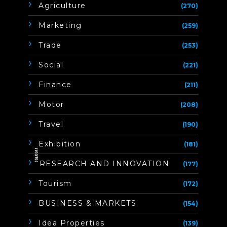
Agriculture
(270)
Marketing
(259)
Trade
(253)
Social
(221)
Finance
(211)
Motor
(208)
Travel
(190)
Exhibition
(181)
ิิีิิิิิRESEARCH AND INNOVATION
(177)
Tourism
(172)
BUSINESS & MARKETS
(154)
Idea Properties
(139)