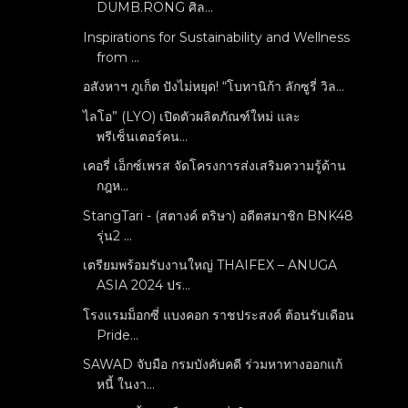
DUMB.RONG ศิล...
Inspirations for Sustainability and Wellness
from ...
อสังหาฯ ภูเก็ต ปังไม่หยุด! “โบทานิก้า ลักซูรี่ วิล...
ไลโอ” (LYO) เปิดตัวผลิตภัณฑ์ใหม่ และ
พรีเซ็นเตอร์คน...
เคอรี่ เอ็กซ์เพรส จัดโครงการส่งเสริมความรู้ด้าน
กฎห...
StangTari - (สตางค์ ตริษา) อดีตสมาชิก BNK48
รุ่น2 ...
เตรียมพร้อมรับงานใหญ่ THAIFEX – ANUGA
ASIA 2024 ปร...
โรงแรมม็อกซี่ แบงคอก ราชประสงค์ ต้อนรับเดือน
Pride...
SAWAD จับมือ กรมบังคับคดี ร่วมหาทางออกแก้
หนี้ ในงา...