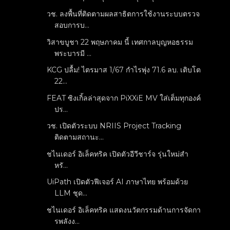
วช. ลงพื้นที่ติดตามผลสาธิตการใช้งานระบบตรวจ
สอบการบ...
วิสาขบูชา 22 พฤษภาคม นี้ เทศกาลบุญหอธรรม
พระบารมี ...
KCG ปลื้ม! ไตรมาส 1/67 กำไรพุ่ง 71.6 ลบ. เติบโต
22...
FEAT ซิงเกิ้ลล่าสุดจาก PiXXiE MV ใส่เต็มทุกองค์
ปร...
วช. เปิดตัวระบบ NRIIS Project Tracking
ติดตามสถานะ...
ชไนเดอร์ อิเล็คทริค เปิดตัวอีวีชาร์จ รุ่นใหม่สำ
หรั...
UiPath เปิดตัวฟีเจอร์ AI ภาษาไทย พร้อมด้วย
LLM ชุด...
ชไนเดอร์ อิเล็คทริค แสดงนวัตกรรมด้านการจัดกา
รพลังง...