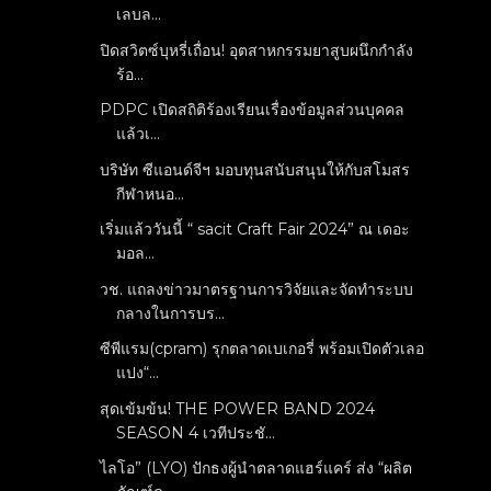
เลบล...
ปิดสวิตซ์บุหรี่เถื่อน! อุตสาหกรรมยาสูบผนึกกำลัง
ร้อ...
PDPC เปิดสถิติร้องเรียนเรื่องข้อมูลส่วนบุคคล
แล้วเ...
บริษัท ซีแอนด์จีฯ มอบทุนสนับสนุนให้กับสโมสร
กีฬาหนอ...
เริ่มแล้ววันนี้ “ sacit Craft Fair 2024” ณ เดอะ
มอล...
วช. แถลงข่าวมาตรฐานการวิจัยและจัดทำระบบ
กลางในการบร...
ซีพีแรม(cpram) รุกตลาดเบเกอรี่ พร้อมเปิดตัวเลอ
แปง“...
สุดเข้มข้น! THE POWER BAND 2024
SEASON 4 เวทีประชั...
ไลโอ” (LYO) ปักธงผู้นำตลาดแฮร์แคร์ ส่ง “ผลิต