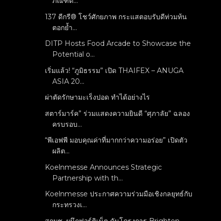
ภัณฑ์ด...
137 ดีกรี® โชว์ศักยภาพ กระแสตอบรับดีท่วมท้น
ตอกย้ำ...
DITP Hosts Food Arcade to Showcase the
Potential o...
เริ่มแล้ว! “ภูมิธรรม” เปิด THAIFEX – ANUGA
ASIA 20...
ผ่าตัดรักษามะเร็งปอด ทำได้อย่างไร
สตาร์มาร์ค” ร่วมแสดงความยินดี “ศุภาลัย” ฉลอง
ครบรอบ...
“พีเอฟพี มอบคุณค่าที่มากกว่าความอร่อย” เปิดตัว
ผลิต...
Koelnmesse Announces Strategic
Partnership with th...
Koelnmesse ประกาศความร่วมมือเชิงกลยุทธ์กับ
กระทรวงเ...
สกมช. ผนึกฟอร์ติเน็ต ดันโครงการ Brighten