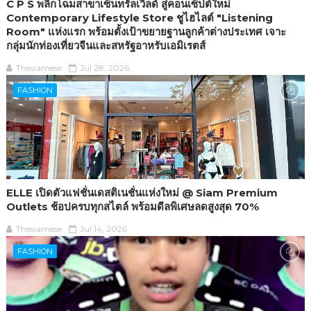
C P S พลิกโฉมสาขาเซ็นทรัลเวิลด์ สู่คอนเซ็ปต์ใหม่
Contemporary Lifestyle Store ชูไฮไลต์ "Listening
Room" แห่งแรก พร้อมตั้งเป้าขยายฐานลูกค้าต่างประเทศ เจาะ
กลุ่มนักท่องเที่ยวจีนและสหรัฐอาหรับเอมิเรตส์
Thesiamese
Jul 28, 2026
FASHION
ELLE เปิดตัวแฟชั่นเดสติเนชั่นแห่งใหม่ @ Siam Premium
Outlets ช้อปครบทุกสไตล์ พร้อมดีลพิเศษลดสูงสุด 70%
Thesiamese
Jul 14, 2026
FASHION