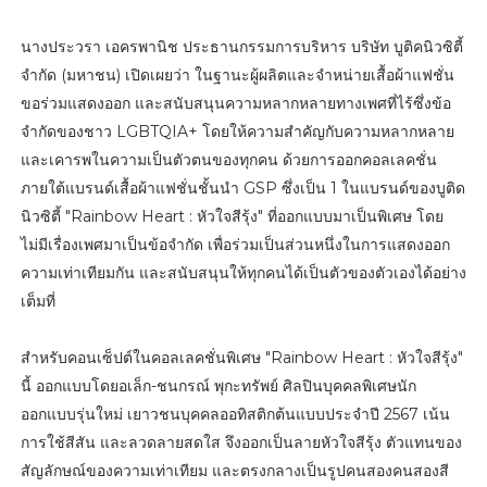
นางประวรา เอครพานิช ประธานกรรมการบริหาร บริษัท บูติคนิวซิตี้
จำกัด (มหาชน) เปิดเผยว่า ในฐานะผู้ผลิตและจำหน่ายเสื้อผ้าแฟชั่น
ขอร่วมแสดงออก และสนับสนุนความหลากหลายทางเพศที่ไร้ซึ่งข้อ
จำกัดของชาว LGBTQIA+ โดยให้ความสำคัญกับความหลากหลาย
และเคารพในความเป็นตัวตนของทุกคน ด้วยการออกคอลเลคชั่น
ภายใต้แบรนด์เสื้อผ้าแฟชั่นชั้นนำ GSP ซึ่งเป็น 1 ในแบรนด์ของบูติด
นิวซิตี้ "Rainbow Heart : หัวใจสีรุ้ง" ที่ออกแบบมาเป็นพิเศษ โดย
ไม่มีเรื่องเพศมาเป็นข้อจำกัด เพื่อร่วมเป็นส่วนหนึ่งในการแสดงออก
ความเท่าเทียมกัน และสนับสนุนให้ทุกคนได้เป็นตัวของตัวเองได้อย่าง
เต็มที่
สำหรับคอนเซ็ปต์ในคอลเลคชั่นพิเศษ "Rainbow Heart : หัวใจสีรุ้ง"
นี้ ออกแบบโดยอเล็ก-ชนกรณ์ พุกะทรัพย์ ศิลปินบุคคลพิเศษนัก
ออกแบบรุ่นใหม่ เยาวชนบุคคลออทิสติกต้นแบบประจำปี 2567 เน้น
การใช้สีสัน และลวดลายสดใส จึงออกเป็นลายหัวใจสีรุ้ง ตัวแทนของ
สัญลักษณ์ของความเท่าเทียม และตรงกลางเป็นรูปคนสองคนสองสี