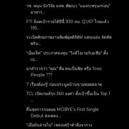
วช. หนุน นักวิจัย มจพ. พัฒนา “แมงกะพรุนกรอบ”
อาหาร...
FTI ล็อคเป้ารายได้ปีนี้ 930 ลบ. Q1/67 โกยแล้ว
195....
ระเบิดศักยภาพงานพิมพ์ยุคดิจิทัล! แคนนอน จัดทัพ
พริน...
“เอ็มเจ็ท” ประกาศลงทุน “วิงส์โอเวอร์เอเชีย” ตั้ง
เป...
มาสำรวจว่า "คุณ" คือ คนเป็นพิษ หรือ Toxic
People ???
7 เรื่องต้องรู้! ก่อนประมูลบ้านขายทอดตลาด
TCL เปิดเกมส์รุก 360 องศา ตั้งเป้าขึ้นเป็น Top 1
...
สิ้นสุดการรอคอย MOBYE’s First Single
Debut ส่งเพลง...
“เมื่อมันสายไป” เพลงเศร้าดำดิ่งจากวง