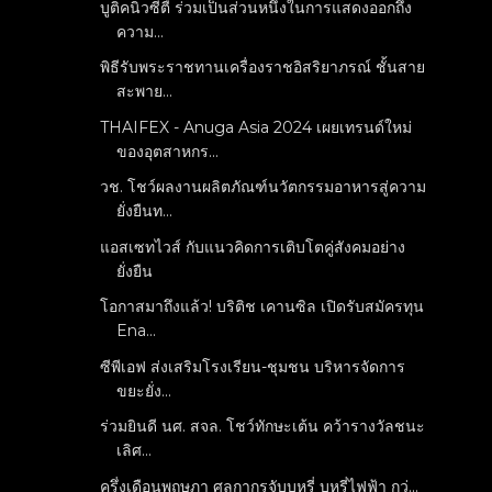
บูติคนิวซีตี้ ร่วมเป็นส่วนหนึ่งในการแสดงออกถึง
ความ...
พิธีรับพระราชทานเครื่องราชอิสริยาภรณ์ ชั้นสาย
สะพาย...
THAIFEX - Anuga Asia 2024 เผยเทรนด์ใหม่
ของอุตสาหกร...
วช. โชว์ผลงานผลิตภัณฑ์นวัตกรรมอาหารสู่ความ
ยั่งยืนท...
แอสเซทไวส์ กับแนวคิดการเติบโตคู่สังคมอย่าง
ยั่งยืน
โอกาสมาถึงแล้ว! บริติช เคานซิล เปิดรับสมัครทุน
Ena...
ซีพีเอฟ ส่งเสริมโรงเรียน-ชุมชน บริหารจัดการ
ขยะยั่ง...
ร่วมยินดี นศ. สจล. โชว์ทักษะเต้น คว้ารางวัลชนะ
เลิศ...
ครึ่งเดือนพฤษภา ศุลกากรจับบุหรี่ บุหรี่ไฟฟ้า กว่...