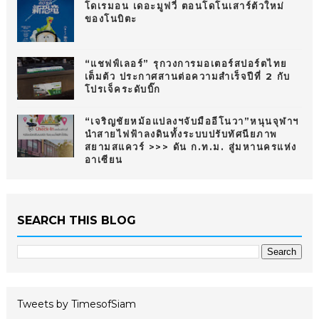
โดเรมอน เดอะมูฟวี่ ตอนโดโนเสาร์ตัวใหม่
ของโนบิตะ
“แชฟฟ์เลอร์” รุกวงการมอเตอร์สปอร์ตไทย
เต็มตัว ประกาศสานต่อความสำเร็จปีที่ 2 กับ
โปรเจ็คระดับบิ๊ก
“เจริญชัยหม้อแปลงฯจับมืออีโนวา”หนุนจุฬาฯ
นำสายไฟฟ้าลงดินทั้งระบบปรับทัศนียภาพ
สยามสแควร์ >>> ดัน ก.ท.ม. สู่มหานครแห่ง
อาเซียน
SEARCH THIS BLOG
Tweets by TimesofSiam