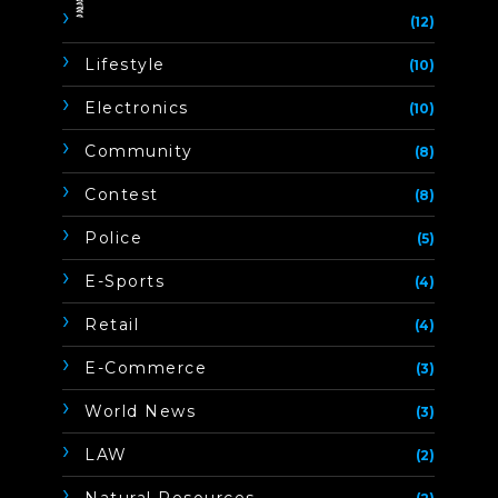
ิิีิิิิิ
(12)
Lifestyle
(10)
Electronics
(10)
Community
(8)
Contest
(8)
Police
(5)
E-Sports
(4)
Retail
(4)
E-Commerce
(3)
World News
(3)
LAW
(2)