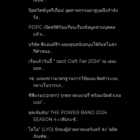
เลบล...
ปิดสวิตซ์บุหรี่เถื่อน! อุตสาหกรรมยาสูบผนึกกำลัง
ร้อ...
PDPC เปิดสถิติร้องเรียนเรื่องข้อมูลส่วนบุคคล
แล้วเ...
บริษัท ซีแอนด์จีฯ มอบทุนสนับสนุนให้กับสโมสร
กีฬาหนอ...
เริ่มแล้ววันนี้ “ sacit Craft Fair 2024” ณ เดอะ
มอล...
วช. แถลงข่าวมาตรฐานการวิจัยและจัดทำระบบ
กลางในการบร...
ซีพีแรม(cpram) รุกตลาดเบเกอรี่ พร้อมเปิดตัวเลอ
แปง“...
สุดเข้มข้น! THE POWER BAND 2024
SEASON 4 เวทีประชั...
ไลโอ” (LYO) ปักธงผู้นำตลาดแฮร์แคร์ ส่ง “ผลิต
ภัณฑ์ด...