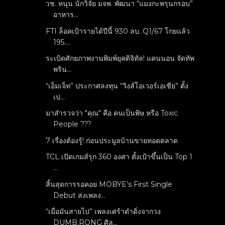
วช. หนุน นักวิจัย มจพ. พัฒนา “แมงกะพรุนกรอบ”
อาหาร...
FTI ล็อคเป้ารายได้ปีนี้ 930 ลบ. Q1/67 โกยแล้ว
195....
ระเบิดศักยภาพงานพิมพ์ยุคดิจิทัล! แคนนอน จัดทัพ
พริน...
“เอ็มเจ็ท” ประกาศลงทุน “วิงส์โอเวอร์เอเชีย” ตั้ง
เป...
มาสำรวจว่า "คุณ" คือ คนเป็นพิษ หรือ Toxic
People ???
7 เรื่องต้องรู้! ก่อนประมูลบ้านขายทอดตลาด
TCL เปิดเกมส์รุก 360 องศา ตั้งเป้าขึ้นเป็น Top 1
...
สิ้นสุดการรอคอย MOBYE’s First Single
Debut ส่งเพลง...
“เมื่อมันสายไป” เพลงเศร้าดำดิ่งจากวง
DUMB.RONG ศิล...