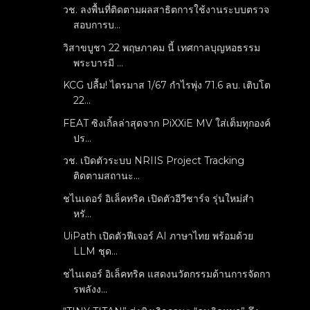
วช. ลงพื้นที่ติดตามผลสาธิตการใช้งานระบบตรวจ
สอบการบ...
วิสาขบูชา 22 พฤษภาคม นี้ เทศกาลบุญหอธรรม
พระบารมี ...
KCG ปลื้ม! ไตรมาส 1/67 กำไรพุ่ง 71.6 ลบ. เติบโต
22...
FEAT ซิงเกิ้ลล่าสุดจาก PiXXiE MV ใส่เต็มทุกองค์
ปร...
วช. เปิดตัวระบบ NRIIS Project Tracking
ติดตามสถานะ...
ชไนเดอร์ อิเล็คทริค เปิดตัวอีวีชาร์จ รุ่นใหม่สำ
หรั...
UiPath เปิดตัวฟีเจอร์ AI ภาษาไทย พร้อมด้วย
LLM ชุด...
ชไนเดอร์ อิเล็คทริค แสดงนวัตกรรมด้านการจัดกา
รพลังง...