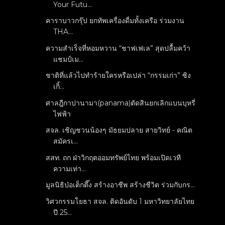
Your Futu...
คาราบาวกรุ๊ป ยกทัพเครื่องดื่มทั้งเครือ ร่วมงาน
THA...
ความสำเร็จที่หอมหวาน “ชาฟเฟเล” สุดปลื้มคว้า
แชมป์เม...
ชาติที่แล้วไปทำร้ายใครหรือเปล่า “กรรมเก่า” ซิง
เกิ้...
ศาลฎีกาปานามา(panama)ตัดสินยกเลิกแบนบุหรี่
ไฟฟ้า
สจล. เชิญชวนน้องๆ มัธยมปลาย สายวิทย์ - คณิต
สมัครเ...
สสท. ถก ฝ่าวิกฤตออมทรัพย์ไทย พร้อมเปิดเวที
ความเท่า...
มูลนิธิป่อเต็กตึ๊ง สร้างอาชีพ สร้างชีวิต ร่วมกับกร...
วิศวกรรมโยธา สจล. ติดอันดับ 1 มหาวิทยาลัยไทย
ปี 25...