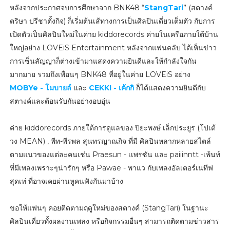
หลังจากประกาศจบการศึกษาจาก BNK48 “
StangTari
” (สตางค์
ตริษา ปรีชาตั้งกิจ) ก็เริ่มต้นเส้ทางการเป็นศิลปินเดี่ยวเต็มตัว กับการ
เปิดตัวเป็นศิลปินใหม่ในค่าย kiddorecords ค่ายในเครือภายใต้บ้าน
ใหญ่อย่าง LOVEiS Entertainment หลังจากแฟนคลับ ได้เห็นข่าว
การเซ็นสัญญาก็ต่างเข้ามาแสดงความยินดีและให้กำลังใจกัน
มากมาย รวมถึงเพื่อนๆ BNK48 ที่อยู่ในค่าย LOVEiS อย่าง
MOBYe - โมบายล์
และ
CEKKI - เค้กกิ
ก็ได้แสดงความยินดีกับ
สตางค์และต้อนรับกันอย่างอบอุ่น
ค่าย kiddorecords ภายใต้การดูแลของ ปิยะพงษ์ เล็กประยูร (โปเต้
วง MEAN) , พีท-พีรพล สุนทรญาณกิจ ที่มี ศิลปินหลากหลายสไตล์
ตามแนวของแต่ละคนเช่น Praesun - เเพรซัน และ paiiinntt -เพ้นท์
ที่มีเพลงเพราะๆน่ารักๆ หรือ Pawae - พาแว กับเพลงอัลเตอร์เนทีฟ
สุดเท่ ที่อาจเคยผ่านหูคนฟังกันมาบ้าง
ขอให้แฟนๆ คอยติดตามฤดูใหม่ของสตางค์ (StangTari) ในฐานะ
ศิลปินเดี่ยวทั้งผลงานเพลง หรือกิจกรรมอื่นๆ สามารถติดตามข่าวสาร