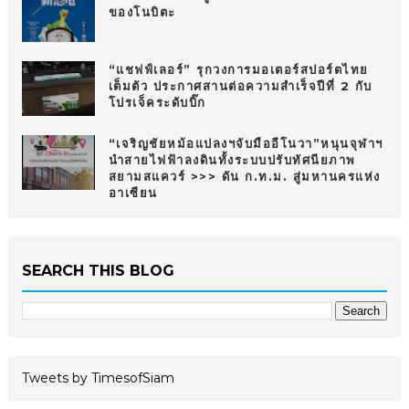
ของโนบิตะ
“แชฟฟ์เลอร์” รุกวงการมอเตอร์สปอร์ตไทย
เต็มตัว ประกาศสานต่อความสำเร็จปีที่ 2 กับ
โปรเจ็คระดับบิ๊ก
“เจริญชัยหม้อแปลงฯจับมืออีโนวา”หนุนจุฬาฯ
นำสายไฟฟ้าลงดินทั้งระบบปรับทัศนียภาพ
สยามสแควร์ >>> ดัน ก.ท.ม. สู่มหานครแห่ง
อาเซียน
SEARCH THIS BLOG
Tweets by TimesofSiam