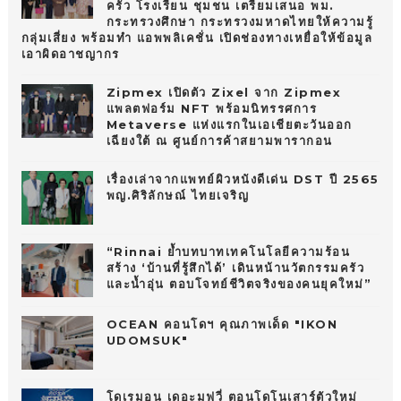
ครัว โรงเรียน ชุมชน เตรียมเสนอ พม.
กระทรวงศึกษา กระทรวงมหาดไทยให้ความรู้
กลุ่มเสี่ยง พร้อมทำ แอพพลิเคชั่น เปิดช่องทางเหยื่อให้ข้อมูล
เอาผิดอาชญากร
Zipmex เปิดตัว Zixel จาก Zipmex
แพลตฟอร์ม NFT พร้อมนิทรรศการ
Metaverse แห่งแรกในเอเชียตะวันออก
เฉียงใต้ ณ ศูนย์การค้าสยามพารากอน
เรื่องเล่าจากแพทย์ผิวหนังดีเด่น DST ปี 2565
พญ.ศิริลักษณ์ ไทยเจริญ
“Rinnai ย้ำบทบาทเทคโนโลยีความร้อน
สร้าง ‘บ้านที่รู้สึกได้’ เดินหน้านวัตกรรมครัว
และน้ำอุ่น ตอบโจทย์ชีวิตจริงของคนยุคใหม่”
OCEAN คอนโดฯ คุณภาพเด็ด "IKON
UDOMSUK"
โดเรมอน เดอะมูฟวี่ ตอนโดโนเสาร์ตัวใหม่