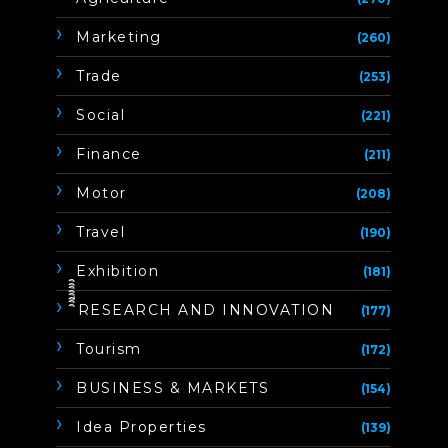
Marketing
(260)
Trade
(253)
Social
(221)
Finance
(211)
Motor
(208)
Travel
(190)
Exhibition
(181)
ิิีิิิิิRESEARCH AND INNOVATION
(177)
Tourism
(172)
BUSINESS & MARKETS
(154)
Idea Properties
(139)