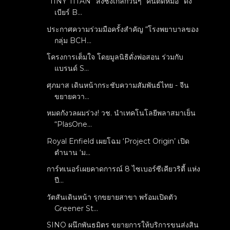
“TINY TITAN” ส่งซิงเกิลกวนๆ “คนติดหมอ” ดึง
เบียร์ B...
ประกาศความร่วมมือครั้งสำคัญ “โรงพยาบาลของ
กลุ่ม BCH...
โครงการเต็มใจ โดยมูลนิธิดั่งพ่อสอน ร่วมกับ
แบรนด์ S...
ศุภมาส เดินหน้ากระชับความสัมพันธ์ไทย - จีน
ขยายควา...
หมดกังวลผมร่วง! วช. นำเทคโนโลยีพลาสมาเย็น
“PlasOne...
Royal Enfield เผยโฉม ‘Project Origin’ เปิด
ตำนาน ‘ม...
การ์ทเนอร์เผยคาดการณ์ 8 ไซเบอร์ซีเคียวริตี้ แห่ง
ปี...
วัตสันเดินหน้า รุกขยายสาขา พร้อมเปิดตัว
Greener St...
SINO ผนึกพันธมิตร ขยายการให้บริการขนส่งสิน