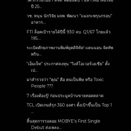
ปี 25...
วช. หนุน นักวิจัย มจพ. พัฒนา “แมงกะพรุนกรอบ”
อาหาร...
FTI ล็อคเป้ารายได้ปีนี้ 930 ลบ. Q1/67 โกยแล้ว
195....
ระเบิดศักยภาพงานพิมพ์ยุคดิจิทัล! แคนนอน จัดทัพ
พริน...
“เอ็มเจ็ท” ประกาศลงทุน “วิงส์โอเวอร์เอเชีย” ตั้ง
เป...
มาสำรวจว่า "คุณ" คือ คนเป็นพิษ หรือ Toxic
People ???
7 เรื่องต้องรู้! ก่อนประมูลบ้านขายทอดตลาด
TCL เปิดเกมส์รุก 360 องศา ตั้งเป้าขึ้นเป็น Top 1
...
สิ้นสุดการรอคอย MOBYE’s First Single
Debut ส่งเพลง...