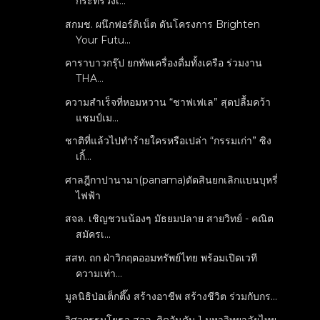
กระทรวงเ...
สกมช. ผนึกฟอร์ติเน็ต ดันโครงการ Brighten
Your Futu...
คาราบาวกรุ๊ป ยกทัพเครื่องดื่มทั้งเครือ ร่วมงาน
THA...
ความสำเร็จที่หอมหวาน “ชาฟเฟเล” สุดปลื้มคว้า
แชมป์เม...
ชาติที่แล้วไปทำร้ายใครหรือเปล่า “กรรมเก่า” ซิง
เกิ้...
ศาลฎีกาปานามา(panama)ตัดสินยกเลิกแบนบุหรี่
ไฟฟ้า
สจล. เชิญชวนน้องๆ มัธยมปลาย สายวิทย์ - คณิต
สมัครเ...
สสท. ถก ฝ่าวิกฤตออมทรัพย์ไทย พร้อมเปิดเวที
ความเท่า...
มูลนิธิป่อเต็กตึ๊ง สร้างอาชีพ สร้างชีวิต ร่วมกับกร...
วิศวกรรมโยธา สจล. ติดอันดับ 1 มหาวิทยาลัยไทย