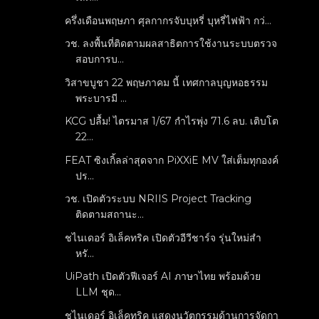
ครึ่งเดือนพฤษภา ศุลกากรจับบุหรี่ บุหรี่ไฟฟ้า กว่...
วช. ลงพื้นที่ติดตามผลสาธิตการใช้งานระบบตรวจ
สอบการบ...
วิสาขบูชา 22 พฤษภาคม นี้ เทศกาลบุญหอธรรม
พระบารมี ...
KCG ปลื้ม! ไตรมาส 1/67 กำไรพุ่ง 71.6 ลบ. เติบโต
22...
FEAT ซิงเกิ้ลล่าสุดจาก PiXXiE MV ใส่เต็มทุกองค์
ปร...
วช. เปิดตัวระบบ NRIIS Project Tracking
ติดตามสถานะ...
ชไนเดอร์ อิเล็คทริค เปิดตัวอีวีชาร์จ รุ่นใหม่สำ
หรั...
UiPath เปิดตัวฟีเจอร์ AI ภาษาไทย พร้อมด้วย
LLM ชุด...
ชไนเดอร์ อิเล็คทริค แสดงนวัตกรรมด้านการจัดกา