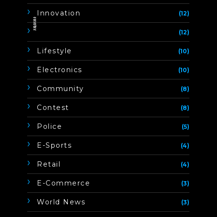
Innovation
(12)
ิิีิิิิิ
(12)
Lifestyle
(10)
Electronics
(10)
Community
(8)
Contest
(8)
Police
(5)
E-Sports
(4)
Retail
(4)
E-Commerce
(3)
World News
(3)