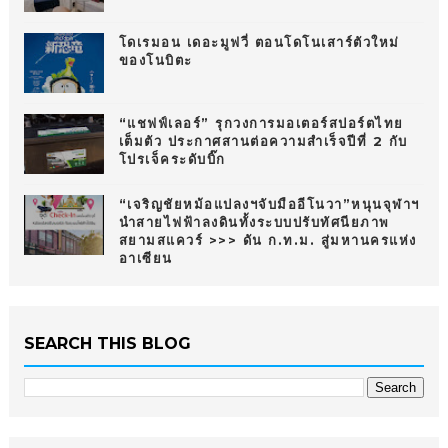
โดเรมอน เดอะมูฟวี่ ตอนโดโนเสาร์ตัวใหม่
ของโนบิตะ
“แชฟฟ์เลอร์” รุกวงการมอเตอร์สปอร์ตไทย
เต็มตัว ประกาศสานต่อความสำเร็จปีที่ 2 กับ
โปรเจ็คระดับบิ๊ก
“เจริญชัยหม้อแปลงฯจับมืออีโนวา”หนุนจุฬาฯ
นำสายไฟฟ้าลงดินทั้งระบบปรับทัศนียภาพ
สยามสแควร์ >>> ดัน ก.ท.ม. สู่มหานครแห่ง
อาเซียน
SEARCH THIS BLOG