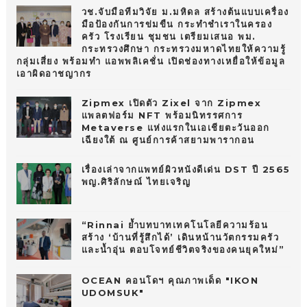
วช.จับมือทีมวิจัย ม.มหิดล สร้างต้นแบบเครื่อง
มือป้องกันการข่มขืน กระทำชำเราในครอง
ครัว โรงเรียน ชุมชน เตรียมเสนอ พม.
กระทรวงศึกษา กระทรวงมหาดไทยให้ความรู้
กลุ่มเสี่ยง พร้อมทำ แอพพลิเคชั่น เปิดช่องทางเหยื่อให้ข้อมูล
เอาผิดอาชญากร
Zipmex เปิดตัว Zixel จาก Zipmex
แพลตฟอร์ม NFT พร้อมนิทรรศการ
Metaverse แห่งแรกในเอเชียตะวันออก
เฉียงใต้ ณ ศูนย์การค้าสยามพารากอน
เรื่องเล่าจากแพทย์ผิวหนังดีเด่น DST ปี 2565
พญ.ศิริลักษณ์ ไทยเจริญ
“Rinnai ย้ำบทบาทเทคโนโลยีความร้อน
สร้าง ‘บ้านที่รู้สึกได้’ เดินหน้านวัตกรรมครัว
และน้ำอุ่น ตอบโจทย์ชีวิตจริงของคนยุคใหม่”
OCEAN คอนโดฯ คุณภาพเด็ด "IKON
UDOMSUK"