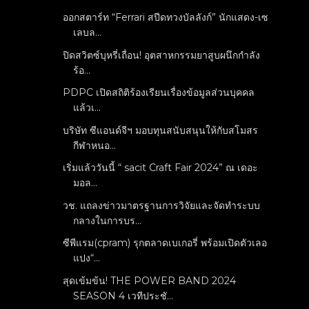
ออกสตาร์ท “Ferrari สปีดทวงบัลลังก์” นักแสดง-เซ
เลบล...
ปิดสวิตซ์บุหรี่เถื่อน! อุตสาหกรรมยาสูบผนึกกำลัง
ร้อ...
PDPC เปิดสถิติร้องเรียนเรื่องข้อมูลส่วนบุคคล
แล้วเ...
บริษัท ซีแอนด์จีฯ มอบทุนสนับสนุนให้กับสโมสร
กีฬาหนอ...
เริ่มแล้ววันนี้ “ sacit Craft Fair 2024” ณ เดอะ
มอล...
วช. แถลงข่าวมาตรฐานการวิจัยและจัดทำระบบ
กลางในการบร...
ซีพีแรม(cpram) รุกตลาดเบเกอรี่ พร้อมเปิดตัวเลอ
แปง“...
สุดเข้มข้น! THE POWER BAND 2024
SEASON 4 เวทีประชั...