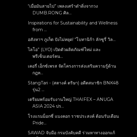
“เมื่อมันสายไป” เพลงเศร้าดำดิ่งจากวง
DUMB.RONG ศิล...
Inspirations for Sustainability and Wellness
from ...
อสังหาฯ ภูเก็ต ปังไม่หยุด! “โบทานิก้า ลักซูรี่ วิล...
ไลโอ” (LYO) เปิดตัวผลิตภัณฑ์ใหม่ และ
พรีเซ็นเตอร์คน...
เคอรี่ เอ็กซ์เพรส จัดโครงการส่งเสริมความรู้ด้าน
กฎห...
StangTari - (สตางค์ ตริษา) อดีตสมาชิก BNK48
รุ่น2 ...
เตรียมพร้อมรับงานใหญ่ THAIFEX – ANUGA
ASIA 2024 ปร...
โรงแรมม็อกซี่ แบงคอก ราชประสงค์ ต้อนรับเดือน
Pride...
SAWAD จับมือ กรมบังคับคดี ร่วมหาทางออกแก้