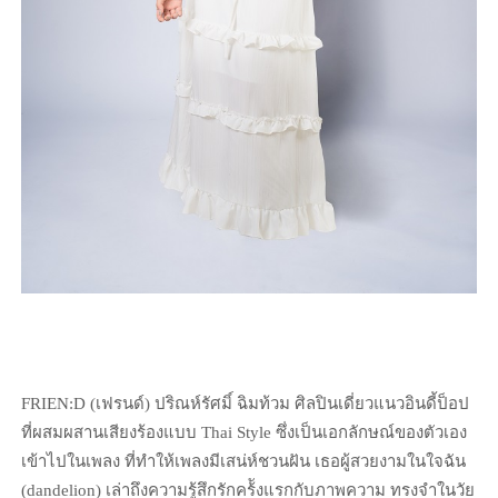
FRIEN:D (เฟรนด์) ปริณห์รัศมิ์ ฉิมท้วม ศิลปินเดี่ยวแนวอินดี้ป็อป
ที่ผสมผสานเสียงร้องแบบ Thai Style ซึ่งเป็นเอกลักษณ์ของตัวเอง
เข้าไปในเพลง ที่ทำให้เพลงมีเสน่ห์ชวนฝัน เธอผู้สวยงามในใจฉัน
(dandelion) เล่าถึงความรู้สึกรักคร้ังแรกกับภาพความ ทรงจำในวัย