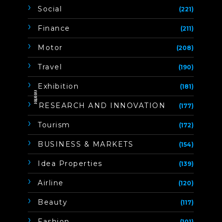
Social
(221)
Finance
(211)
Motor
(208)
Travel
(190)
Exhibition
(181)
ิิีิิิิิRESEARCH AND INNOVATION
(177)
Tourism
(172)
BUSINESS & MARKETS
(154)
Idea Properties
(139)
Airline
(120)
Beauty
(117)
Fashion
(101)