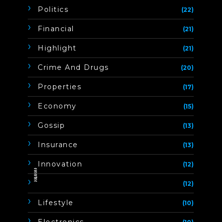
Politics
(22)
Financial
(21)
Highlight
(21)
Crime And Drugs
(20)
Properties
(17)
Economy
(15)
Gossip
(13)
Insurance
(13)
Innovation
(12)
ิิีิิิิิ
(12)
Lifestyle
(10)