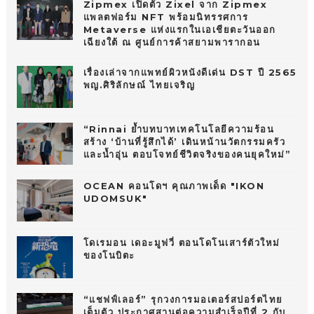
Zipmex เปิดตัว Zixel จาก Zipmex
แพลตฟอร์ม NFT พร้อมนิทรรศการ
Metaverse แห่งแรกในเอเชียตะวันออก
เฉียงใต้ ณ ศูนย์การค้าสยามพารากอน
เรื่องเล่าจากแพทย์ผิวหนังดีเด่น DST ปี 2565
พญ.ศิริลักษณ์ ไทยเจริญ
“Rinnai ย้ำบทบาทเทคโนโลยีความร้อน
สร้าง ‘บ้านที่รู้สึกได้’ เดินหน้านวัตกรรมครัว
และน้ำอุ่น ตอบโจทย์ชีวิตจริงของคนยุคใหม่”
OCEAN คอนโดฯ คุณภาพเด็ด "IKON
UDOMSUK"
โดเรมอน เดอะมูฟวี่ ตอนโดโนเสาร์ตัวใหม่
ของโนบิตะ
“แชฟฟ์เลอร์” รุกวงการมอเตอร์สปอร์ตไทย
เต็มตัว ประกาศสานต่อความสำเร็จปีที่ 2 กับ