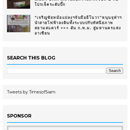
โปรเจ็คระดับบิ๊ก
“เจริญชัยหม้อแปลงฯจับมืออีโนวา”หนุนจุฬาฯ
นำสายไฟฟ้าลงดินทั้งระบบปรับทัศนียภาพ
สยามสแควร์ >>> ดัน ก.ท.ม. สู่มหานครแห่ง
อาเซียน
SEARCH THIS BLOG
Tweets by TimesofSiam
SPONSOR