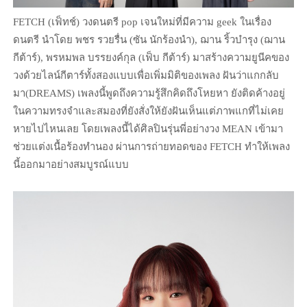
FETCH (เฟ็ทช์) วงดนตรี pop เจนใหม่ที่มีความ geek ในเรื่อง
ดนตรี นำโดย พชร รวยรื่น (ซัน นักร้องนำ), ฌาน ริ้วบำรุง (ฌาน
กีต้าร์), พรหมพล บรรยงค์กุล (เฟ็บ กีต้าร์) มาสร้างความยูนีคของ
วงด้วยไลน์กีตาร์ทั้งสองแบบเพื่อเพิ่มมิติของเพลง ฝันว่าแกกลับ
มา(DREAMS) เพลงนี้พูดถึงความรู้สึกคิดถึงโหยหา ยังติดค้างอยู่
ในความทรงจำและสมองที่ยังสั่งให้ยังฝันเห็นแต่ภาพแกที่ไม่เคย
หายไปไหนเลย โดยเพลงนี้ได้ศิลปินรุ่นพี่อย่างวง MEAN เข้ามา
ช่วยแต่งเนื้อร้องทำนอง ผ่านการถ่ายทอดของ FETCH ทำให้เพลง
นี้ออกมาอย่างสมบูรณ์แบบ