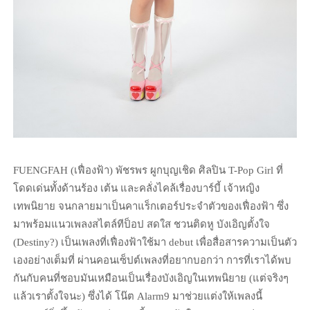
FUENGFAH (เฟื่องฟ้า) พัชรพร ผูกบุญเชิด ศิลปิน T-Pop Girl ที่
โดดเด่นทั้งด้านร้อง เต้น และคลั่งไคล้เรื่องบาร์บี้ เจ้าหญิง
เทพนิยาย จนกลายมาเป็นคาแร็กเตอร์ประจำตัวของเฟื่องฟ้า ซึ่ง
มาพร้อมแนวเพลงสไตล์ทีป็อป สดใส ชวนติดหู บังเอิญตั้งใจ
(Destiny?) เป็นเพลงที่เฟื่องฟ้าใช้มา debut เพื่อสื่อสารความเป็นตัว
เองอย่างเต็มที่ ผ่านคอนเซ็ปต์เพลงที่อยากบอกว่า การที่เราได้พบ
กันกับคนที่ชอบมันเหมือนเป็นเรื่องบังเอิญในเทพนิยาย (แต่จริงๆ
แล้วเราตั้งใจนะ) ซึ่งได้ โน๊ต Alarm9 มาช่วยแต่งให้เพลงนี้