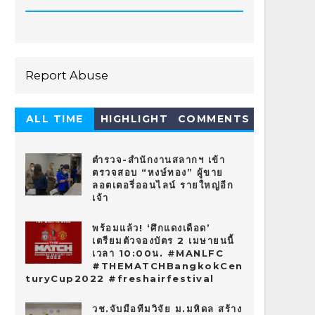
Report Abuse
ALL TIME
HIGHLIGHT
COMMENTS
HOT 10
ตำรวจ-สำนักงานสลากฯ เข้า
ตรวจสอบ “หงษ์ทอง” ผู้ขาย
ลอตเตอรี่ออนไลน์ รายใหญ่อีก
เจ้า
พร้อมแล้ว! ‘ศึกแดงเดือด’
เตรียมตัวจองบัตร 2 เมษายนนี้
เวลา 10:00น. #MANLFC
#THEMATCHBangkokCen
turyCup2022 #freshairfestival
วช.จับมือทีมวิจัย ม.มหิดล สร้าง