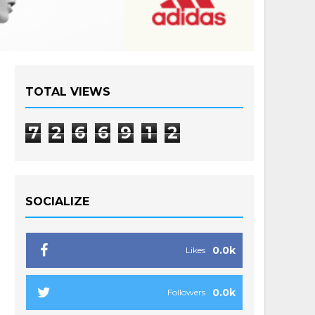
TOTAL VIEWS
7
2
6
6
9
1
2
SOCIALIZE
0.0k
Likes
0.0k
Followers