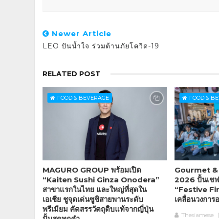
Newer Article
LEO ปันน้ำใจ ร่วมต้านภัยโควิด-19
RELATED POST
FOOD & BEVERAGE
FOOD & B
MAGURO GROUP พร้อมเปิด
Gourmet & 
“Kaiten Sushi Ginza Onodera”
2026 ปั้นเชฟร
สาขาแรกในไทย และใหญ่ที่สุดใน
“Festive Fi
เอเชีย ชูจุดเด่นซูชิสายพานระดับ
เคลื่อนวงกา
พรีเมียม คัดสรรวัตถุดิบแท้จากญี่ปุ่น
Thesiamese
ปั้นสดทุกคำ