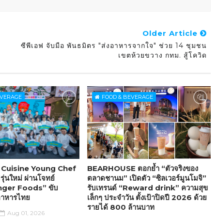
Older Article
ซีพีเอฟ จับมือ พันธมิตร "ส่งอาหารจากใจ" ช่วย 14 ชุมชน
เขตห้วยขวาง กทม. สู้โควิด
EVERAGE
FOOD & BEVERAGE
Cuisine Young Chef
BEARHOUSE ตอกย้ำ “ตัวจริงของ
ุ่นใหม่ ผ่านโจทย์
ตลาดชานม” เปิดตัว “ซิลเวอร์มูนโมจิ”
nger Foods” ขับ
รับเทรนด์ “Reward drink” ความสุข
รอาหารไทย
เล็กๆ ประจำวัน ตั้งเป้าปิดปี 2026 ด้วย
รายได้ 800 ล้านบาท
Aug 01, 2026