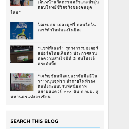
เดินหน้านวัตกรรมครัวและน้ำอุ่น
ตอบโจทย์ชีวิตจริงของคนยุค
ใหม่”
โดเรมอน เดอะมูฟวี่ ตอนโดโน
เสาร์ตัวใหม่ของโนบิตะ
“แชฟฟ์เลอร์” รุกวงการมอเตอร์
สปอร์ตไทยเต็มตัว ประกาศสาน
ต่อความสำเร็จปีที่ 2 กับโปรเจ็
คระดับบิ๊ก
“เจริญชัยหม้อแปลงฯจับมืออีโน
วา”หนุนจุฬาฯ นำสายไฟฟ้าลง
ดินทั้งระบบปรับทัศนียภาพ
สยามสแควร์ >>> ดัน ก.ท.ม. สู่
มหานครแห่งอาเซียน
SEARCH THIS BLOG