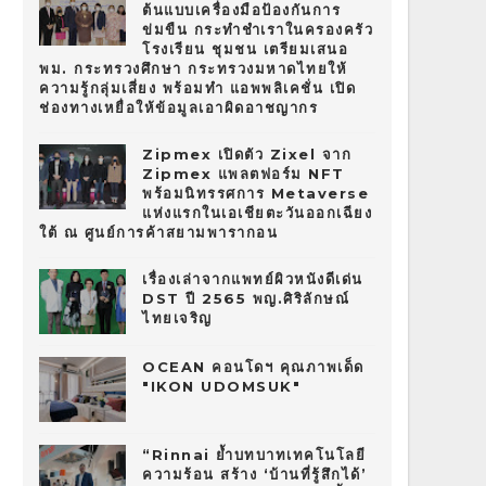
ต้นแบบเครื่องมือป้องกันการ
ข่มขืน กระทำชำเราในครองครัว
โรงเรียน ชุมชน เตรียมเสนอ
พม. กระทรวงศึกษา กระทรวงมหาดไทยให้
ความรู้กลุ่มเสี่ยง พร้อมทำ แอพพลิเคชั่น เปิด
ช่องทางเหยื่อให้ข้อมูลเอาผิดอาชญากร
Zipmex เปิดตัว Zixel จาก
Zipmex แพลตฟอร์ม NFT
พร้อมนิทรรศการ Metaverse
แห่งแรกในเอเชียตะวันออกเฉียง
ใต้ ณ ศูนย์การค้าสยามพารากอน
เรื่องเล่าจากแพทย์ผิวหนังดีเด่น
DST ปี 2565 พญ.ศิริลักษณ์
ไทยเจริญ
OCEAN คอนโดฯ คุณภาพเด็ด
"IKON UDOMSUK"
“Rinnai ย้ำบทบาทเทคโนโลยี
ความร้อน สร้าง ‘บ้านที่รู้สึกได้’