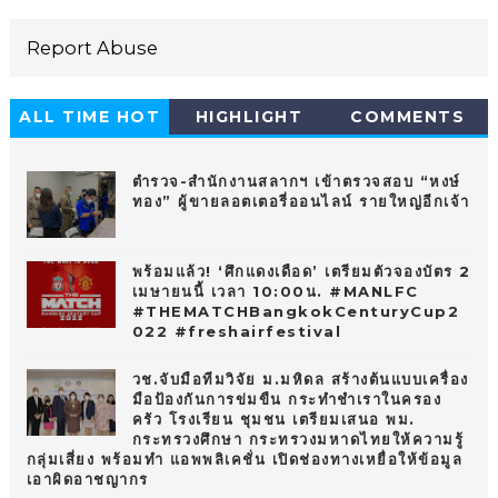
Report Abuse
ALL TIME HOT
HIGHLIGHT
COMMENTS
10
ตำรวจ-สำนักงานสลากฯ เข้าตรวจสอบ “หงษ์
ทอง” ผู้ขายลอตเตอรี่ออนไลน์ รายใหญ่อีกเจ้า
พร้อมแล้ว! ‘ศึกแดงเดือด’ เตรียมตัวจองบัตร 2
เมษายนนี้ เวลา 10:00น. #MANLFC
#THEMATCHBangkokCenturyCup2
022 #freshairfestival
วช.จับมือทีมวิจัย ม.มหิดล สร้างต้นแบบเครื่อง
มือป้องกันการข่มขืน กระทำชำเราในครอง
ครัว โรงเรียน ชุมชน เตรียมเสนอ พม.
กระทรวงศึกษา กระทรวงมหาดไทยให้ความรู้
กลุ่มเสี่ยง พร้อมทำ แอพพลิเคชั่น เปิดช่องทางเหยื่อให้ข้อมูล
เอาผิดอาชญากร