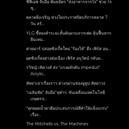
ซีพีเอฟ จับมือ พันธมิตร "ส่งอาหารจากใจ" ช่วย 14
ชุ...
ตลาดยิ่งเจริญ ห่วงใยประกาศปิดบริการตลาด 7
วัน สร้...
YLG ชี้ทองคำระยะสั้นผันผวนจากเฟด ลุ้นฟื้นหาก
ยืนเหน...
ค่ายมาร์ ปล่อยซิงเกิ้ลใหม่ “ร้องไห้” ดึง เฟิร์ส อน...
ผุดซิงเกิ้ลอย่างต่อเนื่อง เฟิร์ส อนุวัตน์ กลับม...
รวิชญ์ เทิดวงส์ ส่ง​ "แรงผลักดัน​ impedus"
Acrylic...
หัทยาเล่าเรื่องราว ต่างๆผ่านช่องยูทูป หัทยาวง
“เฉลิมชัย” จับมือ”จุฬาฯ. ขับเคลื่อนเทคโนโลยี
เกษตร4...
“ทุกหยดน้ำตาคือประสบการณ์ที่ทำให้แข็งแกร่ง”
เรื่อง...
The Mitchells vs. The Machines