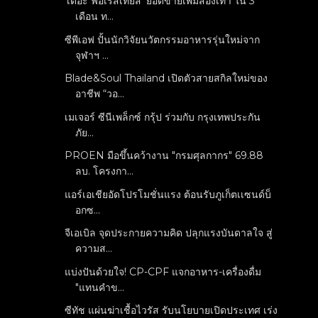
‘เดอะ ฟอเรสเทียส์’ ยอดขายเพิ่มสองเท่า ใน 3
เดือน ท...
ซีพีเอฟ ปั้นนักวิจัยนวัตกรรมอาหารรุ่นใหม่จาก
จุฬาฯ ...
Blade&Soul Thailand เปิดตัวสายสกิลใหม่ของ
อาชีพ “วอ...
เมเจอร์ ซีนีเพล็กซ์ กรุ้ป ร่วมกับ กรุงเทพประกัน
ภัย...
PROEN มือขึ้นคว้างาน "กรมศุลกากร" 69.88
ลบ. โครงกา...
แอร์เอเชียอัดโปรโมชั่นแรง ต้อนรับภูเก็ตเเซนด์บ็
อกซ...
จีเอเบิล จุดประกายความคิด ปลุกแรงบันดาลใจ สู่
ความส...
แบ่งปันด้วยใจ! CP-CPF แจกอาหาร-เครื่องดื่ม
"แทนคำข...
ซีทัช แผ่นฆ่าเชื้อไวรัส รับนโยบายเปิดประเทศ เร่ง