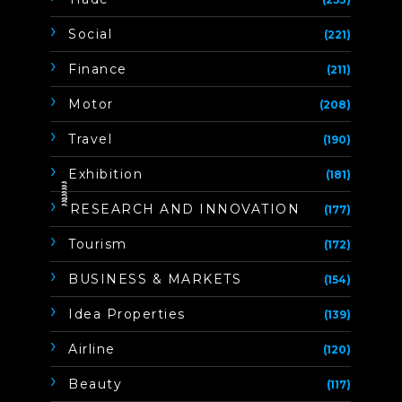
Social
(221)
Finance
(211)
Motor
(208)
Travel
(190)
Exhibition
(181)
ิิีิิิิิRESEARCH AND INNOVATION
(177)
Tourism
(172)
BUSINESS & MARKETS
(154)
Idea Properties
(139)
Airline
(120)
Beauty
(117)