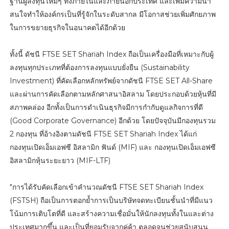
ฐานผู้ลงทุนใหม่ๆ ทั้งภายในและภายนอกประเทศ และเพิ่มความน่า
สนใจทำให้องค์กรเป็นที่รู้จักในระดับสากล มีโอกาสช่วยเพิ่มศักยภาพ
ในการขยายธุรกิจในอนาคตได้อีกด้วย
ทั้งนี้ ดัชนี FTSE SET Shariah Index ถือเป็นเครื่องมือที่เหมาะกับผู้
ลงทุนทุกประเภทที่ต้องการลงทุนแบบยั่งยืน (Sustainability
Investment) ที่คัดเลือกหลักทรัพย์จากดัชนี FTSE SET All-Share
และผ่านการคัดเลือกตามหลักศาสนาอิสลาม โดยประกอบด้วยหุ้นที่มี
สภาพคล่อง อีกทั้งเป็นการดำเนินธุรกิจมีการกำกับดูแลกิจการที่ดี
(Good Corporate Governance) อีกด้วย โดยปัจจุบันมีกองทุนรวม
2 กองทุน ที่อ้างอิงตามดัชนี FTSE SET Shariah Index ได้แก่
กองทุนเปิดเอ็มเอฟซี อิสลามิก ฟันด์ (MIF) และ กองทุนเปิดเอ็มเอฟซี
อิสลามิกหุ้นระยะยาว (MIF-LTF)
"การได้รับคัดเลือกเข้าคำนวณดัชนี FTSE SET Shariah Index
(FSTSH) ถือเป็นการตอกย้ำการเป็นบริษัทจดทะเบียนชั้นนำที่มีแนว
โน้มการเติบโตที่ดี และสร้างความเชื่อมั่นให้นักลงทุนทั้งในและต่าง
ประเทศมากขึ้น และเป็นที่ยอมรับจากคู่ค้า ตลอดจนช่วยสนับสนุน