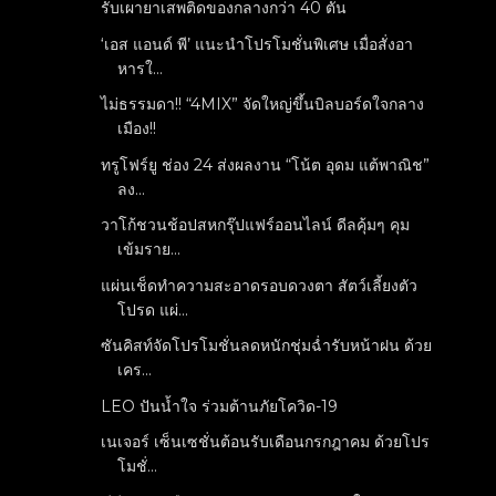
รับเผายาเสพติดของกลางกว่า 40 ตัน
‘เอส แอนด์ พี’ แนะนำโปรโมชั่นพิเศษ เมื่อสั่งอา
หารใ...
ไม่ธรรมดา!! “4MIX” จัดใหญ่ขึ้นบิลบอร์ดใจกลาง
เมือง!!
ทรูโฟร์ยู ช่อง 24 ส่งผลงาน “โน้ต อุดม แต้พาณิช”
ลง...
วาโก้ชวนช้อปสหกรุ๊ปแฟร์ออนไลน์ ดีลคุ้มๆ คุม
เข้มราย...
แผ่นเช็ดทำความสะอาดรอบดวงตา สัตว์เลี้ยงตัว
โปรด แผ่...
ซันคิสท์จัดโปรโมชั่นลดหนักชุ่มฉ่ำรับหน้าฝน ด้วย
เคร...
LEO ปันน้ำใจ ร่วมต้านภัยโควิด-19
เนเจอร์ เซ็นเซชั่นต้อนรับเดือนกรกฎาคม ด้วยโปร
โมชั่...