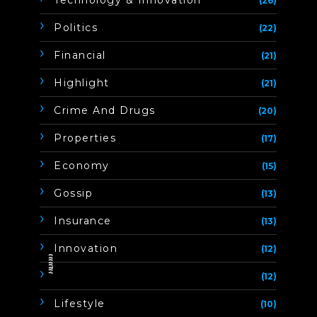
Technology & Innovation
(26)
Politics
(22)
Financial
(21)
Highlight
(21)
Crime And Drugs
(20)
Properties
(17)
Economy
(15)
Gossip
(13)
Insurance
(13)
Innovation
(12)
ิิีิิิิิ
(12)
Lifestyle
(10)