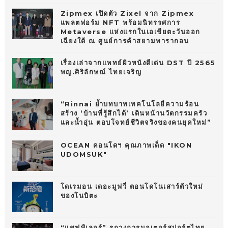
Zipmex เปิดตัว Zixel จาก Zipmex
แพลตฟอร์ม NFT พร้อมนิทรรศการ
Metaverse แห่งแรกในเอเชียตะวันออก
เฉียงใต้ ณ ศูนย์การค้าสยามพารากอน
เรื่องเล่าจากแพทย์ผิวหนังดีเด่น DST ปี 2565
พญ.ศิริลักษณ์ ไทยเจริญ
“Rinnai ย้ำบทบาทเทคโนโลยีความร้อน
สร้าง ‘บ้านที่รู้สึกได้’ เดินหน้านวัตกรรมครัว
และน้ำอุ่น ตอบโจทย์ชีวิตจริงของคนยุคใหม่”
OCEAN คอนโดฯ คุณภาพเด็ด "IKON
UDOMSUK"
โดเรมอน เดอะมูฟวี่ ตอนโดโนเสาร์ตัวใหม่
ของโนบิตะ
“แชฟฟ์เลอร์” รุกวงการมอเตอร์สปอร์ตไทย