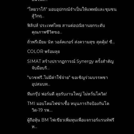
“ไทยวาโก้” มอบอุปกรณ์จำเป็นให้แพทย์และชุมชน
สู้วิกฤ...
ฟิลิปส์ ประเทศไทย สานต่อปณิธานยกระดับ
คุณภาพชีวิตขอ...
ถั่วพรีเมียม นัท วอล์คเกอร์ ส่งความสุข สุดคุ้ม! ซื...
COLOR พร้อมลุย
SIMAT สร้างปรากฏการณ์ Synergy ครั้งสำคัญ
จับมือบริ...
"บวชฟรี..ไม่มีค่าใช้จ่าย" ขอเชิญร่วมบรรพชา
อุปสมบท...
ทีมกรุ๊ป ฟอร์มดี ลุยรับงานใหญ่ ไม่หวั่นโควิด!
TMI มอบโคมไฟฆ่าเชื้อ หนุนภารกิจป้องกันโค
วิด-19 รพ....
ผู้ถือหุ้น BM ไฟเขียวเพิ่มทุนเพื่อแจกวอร์แรนท์ฟรี
ห...