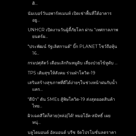
ติ...
นัมเบอร์วันอพาร์ทเมนท์ เปิดเช่าพื้นที่ใต้อาคาร
อยู...
UNHCR เปิดงานวันผู้ลี้ภัยโลก ผ่าน “เทศกาลภาพ
ยนตร์ผ...
"ประพัฒน์ รัฐเลิศกานต์" บิ๊ก PLANET โชว์ถือหุ้น
16...
กรมปศุสัตว์ เตือนเลิกกินหมูดิบ เสี่ยงป่วยไข้หูดับ ...
TPS เติมสุขให้สังคม ร่วมฝ่าโควิด-19
เสริมสร้างสุขภาพที่ดีได้ง่ายๆในช่วงหน้าฝนกับน้ำ
แคร...
“ดีป้า” ดัน SMEs สู้พิษโควิด-19 ส่งสุดยอดสินค้า
ไทย...
ผิวเฉดสีใดก็สวย(หล่อ)ได้! หมอโอ๊ค-สมิทธิ์ เผย
หนุ่...
บลูไดมอนด์ อัลมอนด์ บรีซ จัดโปรโมชั่นลดราคา