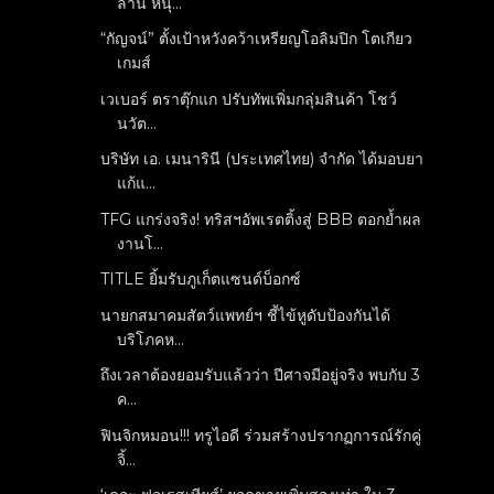
ล้าน หนุ...
“กัญจน์” ตั้งเป้าหวังคว้าเหรียญโอลิมปิก โตเกียว
เกมส์
เวเบอร์ ตราตุ๊กแก ปรับทัพเพิ่มกลุ่มสินค้า โชว์
นวัต...
บริษัท เอ. เมนารินี (ประเทศไทย) จำกัด ได้มอบยา
แก้แ...
TFG แกร่งจริง! ทริสฯอัพเรตติ้งสู่ BBB ตอกย้ำผล
งานโ...
TITLE ยิ้มรับภูเก็ตแซนด์บ็อกซ์
นายกสมาคมสัตว์แพทย์ฯ ชี้ไข้หูดับป้องกันได้
บริโภคห...
ถึงเวลาต้องยอมรับแล้วว่า ปีศาจมีอยู่จริง พบกับ 3
ค...
ฟินจิกหมอน!!! ทรูไอดี ร่วมสร้างปรากฏการณ์รักคู่
จิ้...