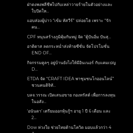
ฝ่าดงพงพลีชีพไปกับเหล่าวายร้ายในตัวอย่างและ
ใบปิดให...
แอบส่องผู้บ่าว “เข้ม หัสวีร์” ปล่อยโฮ เพราะ “รัก
คน...
CPF หนุนสร้างภูมิคุ้มกันหมู่ จัด “ตู้ปันอิ่ม ปันสุ...
อาดิดาส ลดกระหน่ำส่งท้ายซีซั่น จัดโปรโมชั่น
END OF...
กิจกรรมคูลๆ อยู่บ้านยังไงให้มีอินเนอร์ กับแคมเปญ
D...
ETDA จัด “CRAFT IDEA พาชุมชนโกออนไลน์”
ชวนคนดิจิทั...
บลจ.วรรณ เปิดเสนอขาย กองทรัสต์ เพื่อการลงทุน
ในอสัง...
‘อนันดา’ เตรียมออกหุ้นกู้ฯ อายุ 1 ปี 6 เดือน และ
2...
Dow ห่วงใย ช่วยไทยต้านโควิด มอบแล้วกว่า 4