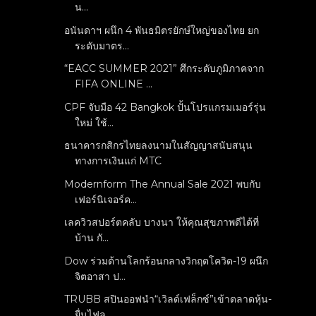
น...
อนันดาฯ ผนึก 4 พันธมิตรยักษ์ใหญ่ของไทย ยก
ระดับมาตร...
“EACC SUMMER 2021” ศึกระดับภูมิภาคจาก
FIFA ONLINE ...
CPF จับมือ 42 Bangkok ปั้นโปรแกรมเมอร์รุ่น
ใหม่ ใช้...
ธนาคารกสิกรไทยลงนามในสัญญาสนับสนุน
ทางการเงินแก่ MTC
Modernform The Annual Sale 2021 พบกับ
เฟอร์นิเจอร์ค...
เลควิวสปอร์ตคลับ บางนา ให้คุณสุขภาพดีได้ที่
บ้าน กั...
Dow ร่วมต้านโลกร้อนกลางวิกฤตโควิด-19 ผนึก
จิตอาสา ป...
TRUBB สปินออฟนำ“เวิลด์เฟล็กซ์”เข้าตลาดหุ้น-
ยื่นไฟล...