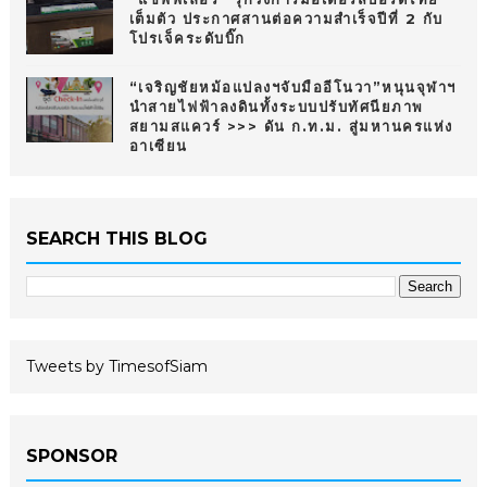
เต็มตัว ประกาศสานต่อความสำเร็จปีที่ 2 กับ
โปรเจ็คระดับบิ๊ก
“เจริญชัยหม้อแปลงฯจับมืออีโนวา”หนุนจุฬาฯ
นำสายไฟฟ้าลงดินทั้งระบบปรับทัศนียภาพ
สยามสแควร์ >>> ดัน ก.ท.ม. สู่มหานครแห่ง
อาเซียน
SEARCH THIS BLOG
Tweets by TimesofSiam
SPONSOR