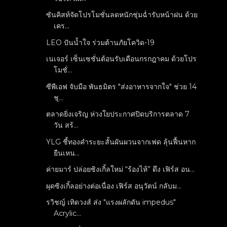
ซันคิสท์จัดโปรโมชั่นลดหนักชุ่มฉ่ำรับหน้าฝน ด้วย
เคร...
LEO ปันน้ำใจ ร่วมต้านภัยโควิด-19
เนเจอร์ เซ็นเซชั่นต้อนรับเดือนกรกฎาคม ด้วยโปร
โมชั่...
ซีพีเอฟ จับมือ พันธมิตร "ส่งอาหารจากใจ" ช่วย 14
ชุ...
ตลาดยิ่งเจริญ ห่วงใยประกาศปิดบริการตลาด 7
วัน สร้...
YLG ชี้ทองคำระยะสั้นผันผวนจากเฟด ลุ้นฟื้นหาก
ยืนเหน...
ค่ายมาร์ ปล่อยซิงเกิ้ลใหม่ “ร้องไห้” ดึง เฟิร์ส อน...
ผุดซิงเกิ้ลอย่างต่อเนื่อง เฟิร์ส อนุวัตน์ กลับม...
รวิชญ์ เทิดวงส์ ส่ง​ "แรงผลักดัน​ impedus"
Acrylic...