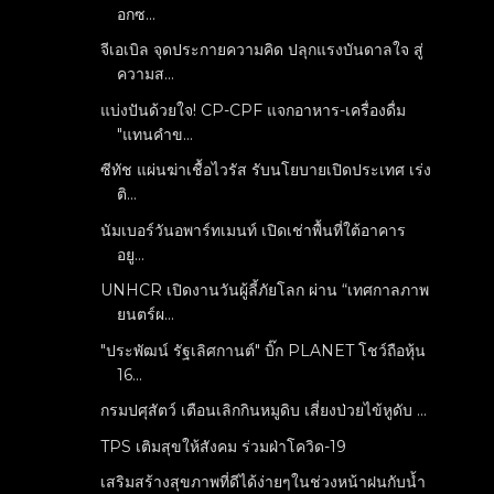
อกซ...
จีเอเบิล จุดประกายความคิด ปลุกแรงบันดาลใจ สู่
ความส...
แบ่งปันด้วยใจ! CP-CPF แจกอาหาร-เครื่องดื่ม
"แทนคำข...
ซีทัช แผ่นฆ่าเชื้อไวรัส รับนโยบายเปิดประเทศ เร่ง
ติ...
นัมเบอร์วันอพาร์ทเมนท์ เปิดเช่าพื้นที่ใต้อาคาร
อยู...
UNHCR เปิดงานวันผู้ลี้ภัยโลก ผ่าน “เทศกาลภาพ
ยนตร์ผ...
"ประพัฒน์ รัฐเลิศกานต์" บิ๊ก PLANET โชว์ถือหุ้น
16...
กรมปศุสัตว์ เตือนเลิกกินหมูดิบ เสี่ยงป่วยไข้หูดับ ...
TPS เติมสุขให้สังคม ร่วมฝ่าโควิด-19
เสริมสร้างสุขภาพที่ดีได้ง่ายๆในช่วงหน้าฝนกับน้ำ