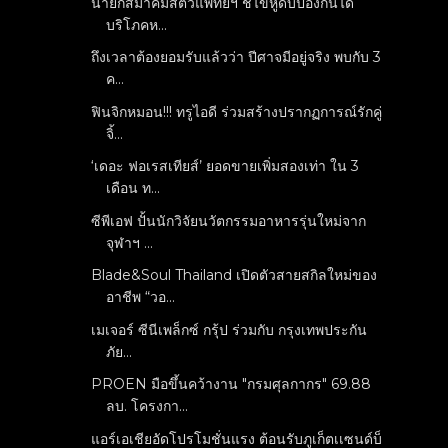
นายกสมาคมสัตว์แพทย์ฯ ชี้ไข้หูดับป้องกันได้
บริโภคห...
ถึงเวลาต้องยอมรับแล้วว่า ปีศาจมีอยู่จริง พบกับ 3
ค...
ฟินจิกหมอน!!! ทรูไอดี ร่วมสร้างปรากฏการณ์รักคู่
จิ้...
‘เดอะ ฟอเรสเทียส์’ ยอดขายเพิ่มสองเท่า ใน 3
เดือน ท...
ซีพีเอฟ ปั้นนักวิจัยนวัตกรรมอาหารรุ่นใหม่จาก
จุฬาฯ ...
Blade&Soul Thailand เปิดตัวสายสกิลใหม่ของ
อาชีพ “วอ...
เมเจอร์ ซีนีเพล็กซ์ กรุ้ป ร่วมกับ กรุงเทพประกัน
ภัย...
PROEN มือขึ้นคว้างาน "กรมศุลกากร" 69.88
ลบ. โครงกา...
แอร์เอเชียอัดโปรโมชั่นแรง ต้อนรับภูเก็ตเเซนด์บ็