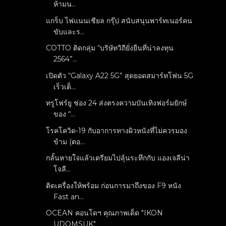
ห้ามน...
แกร็บ ไฟแนนเชียล กรุ๊ป สนับสนุนพาร์ทเนอร์คน
ขับและร...
COTTO ติดกลุ่ม “บริษัทวิถียั่งยืนที่น่าลงทุน
2564”...
เปิดตัว “Galaxy A22 5G” สุดยอดสมาร์ทโฟน 5G
เร็วเต็...
ทรูโฟร์ยู ช่อง 24 ส่งตรงความบันเทิงฟอร์มยักษ์
ของ “...
โรคโควิด-19 กับอาการทางผิวหนังที่ไม่ควรมอง
ข้าม (ตอ...
กลั้นหายใจแล้วเตรียมไปลุ้นระทึกกับ แองเจลีน่า
โจลี...
ติดเครื่องให้พร้อม ก่อนการมาถึงของ F9 หนัง
Fast an...
OCEAN คอนโดฯ คุณภาพเด็ด "IKON
UDOMSUK"