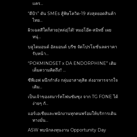
แคร...
“ดีป้า” ดัน SMEs สู้พิษโควิด-19 ส่งสุดยอดสินค้า
ไทย...
ผิวเฉดสีใดก็สวย(หล่อ)ได้! หมอโอ๊ค-สมิทธิ์ เผย
หนุ่...
บลูไดมอนด์ อัลมอนด์ บรีซ จัดโปรโมชั่นลดราคา
รับหน้า...
“POKMINDSET x DA ENDORPHINE” เติม
เต็มความคิดถึง!! ...
ซีพีเอฟ ผนึกกำลัง กลุ่มอาสาดุสิต ส่งอาหารจากใจ
เติม...
เป็นเจ้าของสมาร์ทโฟนซัมซุง จาก TG FONE ได้
ง่ายๆ กั...
แอร์เอเชียและพนักงานทุกคนพร้อมให้บริการเดิน
ทางมั่น...
ASW พบนักลงทุนงาน Opportunity Day