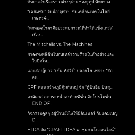
หัทยาเล่าเรื่องราว ต่างๆผ่านช่องยูทูป หัทยาวง
“เฉลิมชัย” จับมือ”จุฬาฯ. ขับเคลื่อนเทคโนโลยี
เกษตร4...
“ทุกหยดน้ำตาคือประสบการณ์ที่ทำให้แข็งแกร่ง”
เรื่อง...
The Mitchells vs. The Machines
ฝ่าดงพงพลีชีพไปกับเหล่าวายร้ายในตัวอย่างและ
ใบปิดให...
แอบส่องผู้บ่าว “เข้ม หัสวีร์” ปล่อยโฮ เพราะ “รัก
คน...
CPF หนุนสร้างภูมิคุ้มกันหมู่ จัด “ตู้ปันอิ่ม ปันสุ...
อาดิดาส ลดกระหน่ำส่งท้ายซีซั่น จัดโปรโมชั่น
END OF...
กิจกรรมคูลๆ อยู่บ้านยังไงให้มีอินเนอร์ กับแคมเปญ
D...
ETDA จัด “CRAFT IDEA พาชุมชนโกออนไลน์”