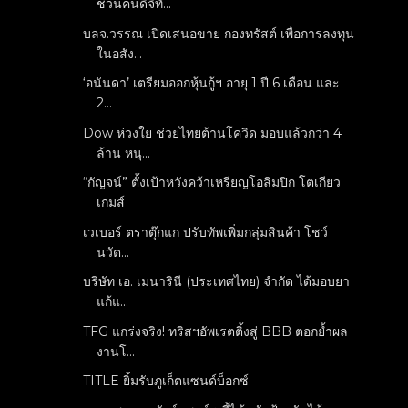
ชวนคนดิจิทั...
บลจ.วรรณ เปิดเสนอขาย กองทรัสต์ เพื่อการลงทุน
ในอสัง...
‘อนันดา’ เตรียมออกหุ้นกู้ฯ อายุ 1 ปี 6 เดือน และ
2...
Dow ห่วงใย ช่วยไทยต้านโควิด มอบแล้วกว่า 4
ล้าน หนุ...
“กัญจน์” ตั้งเป้าหวังคว้าเหรียญโอลิมปิก โตเกียว
เกมส์
เวเบอร์ ตราตุ๊กแก ปรับทัพเพิ่มกลุ่มสินค้า โชว์
นวัต...
บริษัท เอ. เมนารินี (ประเทศไทย) จำกัด ได้มอบยา
แก้แ...
TFG แกร่งจริง! ทริสฯอัพเรตติ้งสู่ BBB ตอกย้ำผล
งานโ...
TITLE ยิ้มรับภูเก็ตแซนด์บ็อกซ์