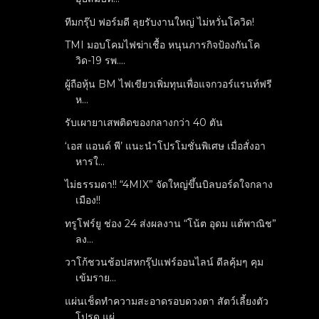
ทีมกรุ๊ป ฟอร์มดี ลุยรับงานใหญ่ ไม่หวั่นโควิด!
TMI มอบโคมไฟฆ่าเชื้อ หนุนภารกิจป้องกันโค
วิด-19 รพ....
ผู้ถือหุ้น BM ไฟเขียวเพิ่มทุนเพื่อแจกวอร์แรนท์ฟรี
ห...
รับเผายาเสพติดของกลางกว่า 40 ตัน
‘เอส แอนด์ พี’ แนะนำโปรโมชั่นพิเศษ เมื่อสั่งอา
หารใ...
ไม่ธรรมดา!! “4MIX” จัดใหญ่ขึ้นบิลบอร์ดใจกลาง
เมือง!!
ทรูโฟร์ยู ช่อง 24 ส่งผลงาน “โน้ต อุดม แต้พาณิช”
ลง...
วาโก้ชวนช้อปสหกรุ๊ปแฟร์ออนไลน์ ดีลคุ้มๆ คุม
เข้มราย...
แผ่นเช็ดทำความสะอาดรอบดวงตา สัตว์เลี้ยงตัว
โปรด แผ่...