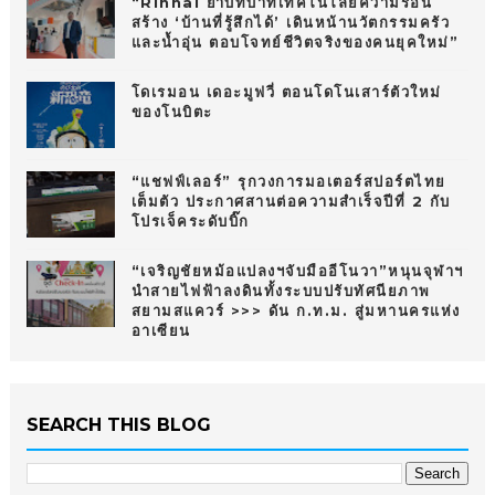
“Rinnai ย้ำบทบาทเทคโนโลยีความร้อน
สร้าง ‘บ้านที่รู้สึกได้’ เดินหน้านวัตกรรมครัว
และน้ำอุ่น ตอบโจทย์ชีวิตจริงของคนยุคใหม่”
โดเรมอน เดอะมูฟวี่ ตอนโดโนเสาร์ตัวใหม่
ของโนบิตะ
“แชฟฟ์เลอร์” รุกวงการมอเตอร์สปอร์ตไทย
เต็มตัว ประกาศสานต่อความสำเร็จปีที่ 2 กับ
โปรเจ็คระดับบิ๊ก
“เจริญชัยหม้อแปลงฯจับมืออีโนวา”หนุนจุฬาฯ
นำสายไฟฟ้าลงดินทั้งระบบปรับทัศนียภาพ
สยามสแควร์ >>> ดัน ก.ท.ม. สู่มหานครแห่ง
อาเซียน
SEARCH THIS BLOG