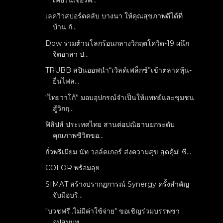
เลควิวสปอร์ตคลับ บางนา ให้คุณสุขภาพดีได้ที่
บ้าน กั...
Dow ร่วมต้านโลกร้อนกลางวิกฤตโควิด-19 ผนึก
จิตอาสา ป...
TRUBB สปินออฟนำ“เวิลด์เฟล็กซ์”เข้าตลาดหุ้น-
ยื่นไฟล...
“ไทยวาโก้” มอบอุปกรณ์จำเป็นให้แพทย์และชุมชน
สู้วิกฤ...
ฟิลิปส์ ประเทศไทย สานต่อปณิธานยกระดับ
คุณภาพชีวิตขอ...
ถั่วพรีเมียม นัท วอล์คเกอร์ ส่งความสุข สุดคุ้ม! ซื...
COLOR พร้อมลุย
SIMAT สร้างปรากฏการณ์ Synergy ครั้งสำคัญ
จับมือบริ...
"บวชฟรี..ไม่มีค่าใช้จ่าย" ขอเชิญร่วมบรรพชา
อุปสมบท...