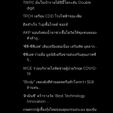
TWPC มั่นใจเป้ารายได้ปีนี้โตระดับ Double
digit
TPCH เตรียม COD โรงไฟฟ้าขยะเพิ่ม
ดีลสำเร็จ 7upซื้อโกลด์ ชอรส์
AKP มอบถังพ่นน้ำยาฆ่าเชื้อโควิดให้ชุมชนคลอง
หัวลำภู...
‘ซีพี-ซีพีเอฟ’ เติมเสบียงต่อเนื่อง เสริมทัพ บุคลาก...
ซีพีเอฟ ร่วมมือ มูลนิธิเครือข่ายส่งเสริมคุณภาพชี
วิ...
WGE ร่วมบริจาคโลหิตช่วยผู้ป่วยวิกฤต COVID-
19
“Body” เพลงดังที่ทำยอดสตรีมทั่วโลกกว่า 55.8
ล้านหน...
‘คิวมินซี' คว้ารางวัล ‘Best Technology
Innovation ...
เกษตรกรผู้เลี้ยงกุ้งไทยขอบคุณกรมประมง คุมเข้ม