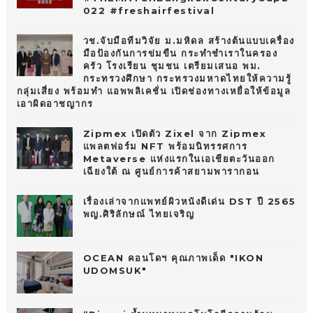
022 #freshairfestival
วช.จับมือทีมวิจัย ม.มหิดล สร้างต้นแบบเครื่อง
มือป้องกันการข่มขืน กระทำชำเราในครอง
ครัว โรงเรียน ชุมชน เตรียมเสนอ พม.
กระทรวงศึกษา กระทรวงมหาดไทยให้ความรู้
กลุ่มเสี่ยง พร้อมทำ แอพพลิเคชั่น เปิดช่องทางเหยื่อให้ข้อมูล
เอาผิดอาชญากร
Zipmex เปิดตัว Zixel จาก Zipmex
แพลตฟอร์ม NFT พร้อมนิทรรศการ
Metaverse แห่งแรกในเอเชียตะวันออก
เฉียงใต้ ณ ศูนย์การค้าสยามพารากอน
เรื่องเล่าจากแพทย์ผิวหนังดีเด่น DST ปี 2565
พญ.ศิริลักษณ์ ไทยเจริญ
OCEAN คอนโดฯ คุณภาพเด็ด "IKON
UDOMSUK"