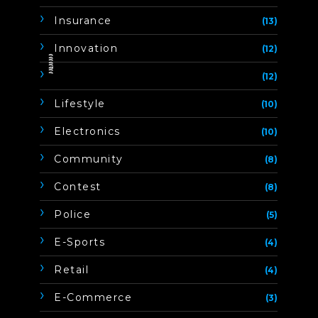
Insurance
(13)
Innovation
(12)
ิิีิิิิิ
(12)
Lifestyle
(10)
Electronics
(10)
Community
(8)
Contest
(8)
Police
(5)
E-Sports
(4)
Retail
(4)
E-Commerce
(3)