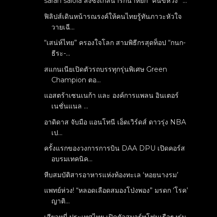
sarah salola ส่งซิงเกิ้ลน่ารักน่าหยิก “คนขี้หวง” ...
ฟิลิปส์เดินหน้ารณรงค์ให้คนไทยรู้ทันภาวะหัวใจ
วายเฉี...
“เสน่ห์ไทย” ครองใจโลก สามพิธีกรสุดท็อป “กนก-
ธีระ-...
สแกนเนียเปิดตัวรถบรรทุกรุ่นพิเศษ Green
Champion ตอ...
แอสตร้าเซนเนก้า และ องค์การแพลน อินเตอร์
เนชั่นแนล ...
อาดิดาส จับมือ แอนโทนี เอ็ดเวิร์ดส์ ดาวรุ่ง NBA
เป...
ครั้งแรกของวงการการบิน DAA DPU เปิดคอร์ส
อบรมเทคนิค...
หีบสมบัติสารอาหารแห่งท้องทะเล ‘หอยนางรม’
แพทย์ห่วง! “หลอดเลือดสมองโป่งพอง” มรดก ‘โรค’
ญาติ...
เสียวหมี่ ประเทศไทย เปิดตัวสมาร์ทโฟนเรือธงรุ่น