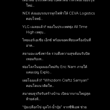
ใหม่...
NEX ส่งมอบรถบรรทุกไฟฟ้าให้ CEVA Logistics
ตอบโจทย์...
YLG เฉลยแล้ว!! ทองในประเทศพุ่ง All Time
High เหตุบ...
ไทยแอร์เอเชีย เอ็กซ์ พร้อมจอดเทียบเครื่องบินที่
อาค...
สยามอะเมซิ่งพาร์ค รวบตึงความสุขต้อนรับปิด
เทอมกับเท...
ท่องโลกในมุมมองใหม่กับ Eric Nam ภายใต้
แคมเปญ Explo...
เผยโฉมแล้ว!! “Whizdom Craftz Samyan”
คอนโดแนวคิดให...
สมาคมธุรกิจรับสร้างบ้าน เปิดฉากงานใหญ่สุด
ท้ายส่งท้...
“ปุ๋ยเปลือกไข่-มูลไก่-น้ำปุ๋ย” จากซีพีเอฟ ช่วย