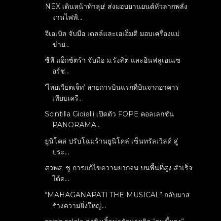
NEX เดินหน้าท้าลุย! ส่งมอบยานยนต์หัวลากพลัง
งานไฟฟ้...
จีเอเบิล จับมือ เดลล์และเอเอ็มดี มอบเครื่องแม่
ข่าย...
ซีพี แอ็กซ์ตร้า จับมือ ม.รังสิต และอินฟลูเอนเซ
อร์ช...
‘ไทยเวียตเจ็ท’ สายการบินแรกที่บินจากอาคาร
เทียบเครื...
Scintilla Gioielli เปิดตัว FOPE คอลเลกชัน
PANORAMA...
ยูนิโคล่ ปรับโฉมร้านยูนิโคล่ เซ็นทรัลเวิลด์ สู่
ประ...
สวพส. ชู การแก้ไขความยากจน บนพื้นที่สูง สำเร็จ
ได้ด...
“MAHAGANAPATI THE MUSICAL” กลับมาส
ร้างความยิ่งใหญ่...