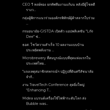
CEO วี หงษ์ทอง ยกทัพทีมงานแก้บน หลังมีผู้โชคดี
รางว...
กลุ่มผู้พิการแนวร่วมองค์กรพิทักษ์ผู้ค้าสลากใบร่วม
...
กรมอนามัย-GISTDA เปิดตัว แอปพลิเคชัน "Life
Dee" ช่...
ธอส. โชว์ความสำเร็จ 10 ผลงานแบบบ้าน
ประหยัดพลังงาน ...
Microbrewery ที่สมบูรณ์แบบที่สุดแห่งแรกใน
ประเทศไทย...
"แจงเหตุสมาชิกสหกรณ์ฯ ปฏิรูปที่ดินศรีสัชนาลัย
จำกั...
งาน TravelTech Conference สุดยิ่งใหญ่
“Enhancing T...
Midea แบรนด์เครื่องใช้ไฟฟ้าระดับโลก ส่ง
Bubble was...