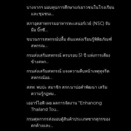
บางจากฯ มอบทุนการศึกษาแก่เยาวชนในโรงเรียน
และชุมชนเ...
สภาอุตสาหกรรมอาหารทะเลนอร์เวย์ (NSC) จับ
มือ บิ๊กซี...
ขบวนการสหกรณ์ปลื้ม ดันแหล่งเรียนรู้พิพิธภัณฑ์
สหกรณ...
กรมส่งเสริมสหกรณ์ ครบรอบ 51 ปี แห่งการเคียง
ข้างสหก...
กรมส่งเสริมสหกรณ์ แจงความคืบหน้าเหตุทุจริต
สหกรณ์ออ...
สสท. พบปะ สมาชิก สกก.นาบ่อคำพัฒนา เสริม
ความรู้กฎหม...
เออาร์ไอพี เผย ผลการจัดงาน “Enhancing
Thailand Tou...
กรมศุลกากรส่งมอบตู้สินค้าประเภทซากสุกรของ
ตกค้างและ...