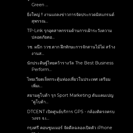
Green ...
ยิ่งใหญ่ !! งานแถลงข่าวการจัดประกวดมิสแกรนด์
สุพรรณ...
TP-Link รุกอุตสาหกรรมด้านการเฝ้าระวังความ
ปลอดภัยตอ...
วช. ผนึก ววช.ตาก ฝึกทักษะการจักสานไม้ไผ่ สร้าง
งานส...
นักประดิษฐ์ไทยคว้ารางวัล The Best Business
Perform...
ไทยเวียตเจ็ทกระตุ้นท่องเที่ยวในประเทศ เตรียม
เพิ่มเ...
สยามคูโบต้า รุก Sport Marketing ดันแคมเปญ
“คูโบต้า...
DTCENT เปิดศูนย์บริการ GPS - กล้องติดรถครบ
วงจร จ.เ...
กรุงศรี คอนซูมเมอร์ จัดดีลฉลองเปิดตัว iPhone