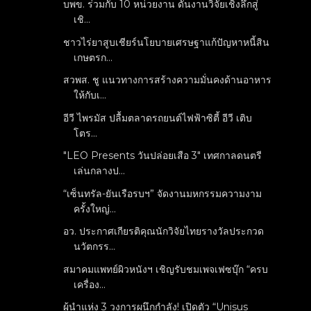
บพข. ร่วมกับ 10 หน่วยงาน ดันงานวิจัยเชิงลึกสู่่
เชิ...
ชาวไร่ยาสูบเชียร์นโยบายเศรษฐาแก้ปัญหาหนี้สิน
เกษตรก...
สวพส. ชู แนวทางการสร้างความมั่นคงด้านอาหาร
ให้กับเ...
อีวี ไพรมัส ปลื้มตลาดรถยนต์ไฟฟ้าซิตี้ อีวี เติบ
โตร...
"LEO Presents วันปล่อยเสือ 3" เทศกาลดนตรี
เล่นกลางป...
“เซ็นทรัล-ยันเรือรบฯ” จัดงานมหกรรมความงาม
ครั้งใหญ่...
อว. ประกาศเกียรติคุณนักวิจัยไทยรางวัลประกวด
นวัตกรร...
สมาคมแพทย์ผิวหนังฯ เชิญรับชมเพจเฟซบุ๊ก “ครบ
เครื่อง...
ผู้นำแห่ง 3 วงการผนึกกำลัง! เปิดตัว “Unisus