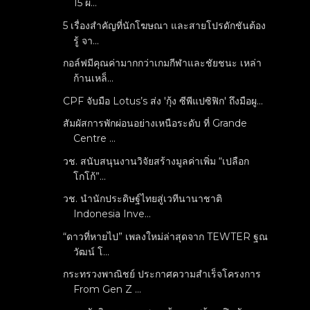
15 ผ่...
5 เรื่องสำคัญที่นักโฆษณา และสายโปรดักชันต้อง
รู้ จา...
กอล์ฟมีคุณค่ามากกว่าเกมกีฬาและชัยชนะ เหล่า
ก้านเหล็...
CPF จับมือ Lotus’s ส่ง 'กุ้ง ซีพีแปซิฟิก' ถึงมือผู...
สัมผัสการพักผ่อนอย่างเหนือระดับ ที่ Grande
Centre ...
วช. สนับสนุนงานวิจัยสร้างมูลค่าเพิ่ม “เปลือก
โกโก้”...
วช. นำนักประดิษฐ์ไทยสู่เวทีนานาชาติ
Indonesia Inve...
“ดาวที่หายไป” เพลงใหม่ล่าสุดจาก TEWTER ฐณ
วัฒน์ โ...
กระทรวงพาณิชย์ ประกาศความสำเร็จโครงการ
From Gen Z ...