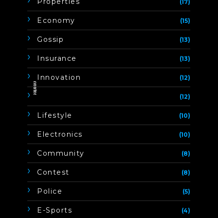
Properties
(17)
Economy
(15)
Gossip
(13)
Insurance
(13)
Innovation
(12)
ิิีิิิิิ
(12)
Lifestyle
(10)
Electronics
(10)
Community
(8)
Contest
(8)
Police
(5)
E-Sports
(4)