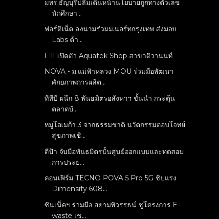
มทร.ธัญบุรีปลื้มเดินหน้านโยบายถูกทางตัวเลข
นักศึกษา...
ฟอร์ติเน็ต ลงนามร่วมม.นอร์ทกรุงเทพ ส่งมอบ
Labs ด้า...
FTI เปิดตัว Aquatek Shop สาขาติวานนท์
NOVA - ม.แม่ฟ้าหลวง MOU ร่วมมือพัฒนา
ศักยภาพการผลิต...
ทีทีบี ผนึก 8 พันธมิตรอสังหาฯ ชั้นนำ กระตุ้น
ตลาดบ้...
หมูโอเมก้า 3 จากธรรมชาติ นวัตกรรมตอบโจทย์
สุขภาพเชิ...
ดีป้า จับมือพันธมิตรปั้นศูนย์ออกแบบและทดสอบ
การประย...
คอนเฟิร์ม TECNO POVA 5 Pro 5G ชิปแรง
Dimensity 608...
ซินเน็คฯ ร่วมมือ สยามพิวรรธน์ ชูโครงการ E-
waste เช...