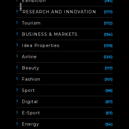
Exhibition
(181)
ิิีิิิิิRESEARCH AND INNOVATION
(177)
Tourism
(172)
BUSINESS & MARKETS
(154)
Idea Properties
(139)
Airline
(120)
Beauty
(117)
Fashion
(101)
Sport
(96)
Digital
(67)
E-Sport
(57)
Energy
(54)