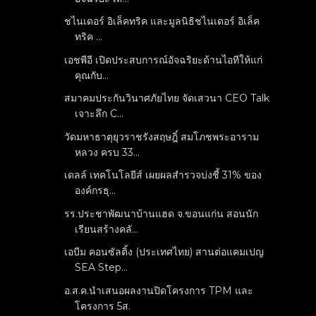
ชไนเดอร์ อิเล็คทริค และมูลนิธิชไนเดอร์ อิเล็ค
ทริค ...
เอชพีอี เปิดประสบการณ์อัจฉริยะด้านไอทีให้แก่
คุณกับ...
สมาคมประกันวินาศภัยไทย จัดเสวนา CEO Talk
เจาะลึก C...
วัดมหาธาตุยุวราชรังสฤษฎิ์ สมโภชพระอาราม
หลวง ครบ 33...
เดลล์ เทคโนโลยีส์ เผยผลสำรวจบ่งชี้ 31% ของ
องค์กรธุ...
รร.ประชาพัฒนาบ้านแฮด จ.ขอนแก่น สอนนัก
เรียนสร้างคลั...
เอบีม คอนซัลติ้ง (ประเทศไทย) สานต่อแคมเปญ
SEA Step...
อ.ส.ค.นำเสนอผลงานปิดโครงการ TPM และ
โครงการ 5ส.