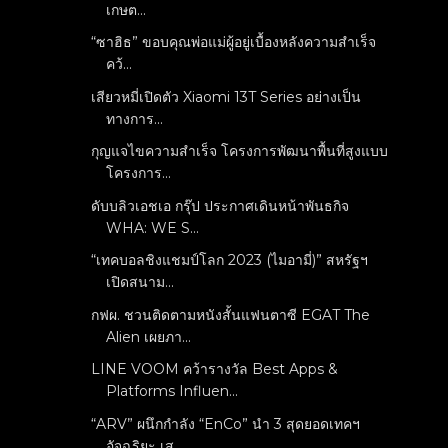
เกษต...
“ซาฮิธ” ขอบคุณพ่อแม่ผู้อยู่เบื้องหลังความสำเร็จ
คว้...
เสียวหมี่เปิดตัว Xiaomi 13T Series อย่างเป็น
ทางการ...
กุญแจไขความสำเร็จ โครงการพัฒนาพื้นที่สูงแบบ
โครงการ...
ดับบลิวเอชเอ กรุ๊ป ประกาศเดินหน้าพันธกิจ
WHA: WE S...
“เทคบอลชิงแชมป์โลก 2023 (ไมอามี่)” สหรัฐฯ
เปิดสนาม...
กฟผ. ชวนติดตามหนังสั้นแฟนตาซี EGAT The
Alien เผยภา...
LINE VOOM คว้ารางวัล Best Apps &
Platforms Influen...
“ARV” ผนึกกำลัง “EnCo” นำ 3 สุดยอดเทคฯ
อัจฉริยะ เส...