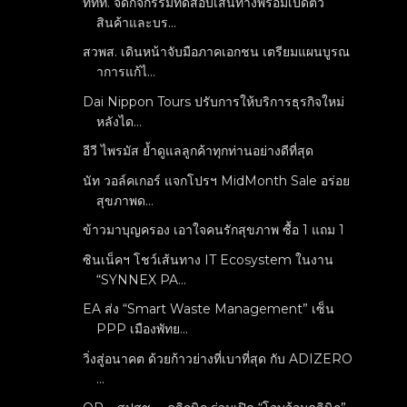
ททท. จัดกิจกรรมทดสอบเส้นทางพร้อมเปิดตัว
สินค้าและบร...
สวพส. เดินหน้าจับมือภาคเอกชน เตรียมแผนบูรณ
าการแก้ไ...
Dai Nippon Tours ปรับการให้บริการธุรกิจใหม่
หลังได...
อีวี ไพรมัส ย้ำดูแลลูกค้าทุกท่านอย่างดีที่สุด
นัท วอล์คเกอร์ แจกโปรฯ MidMonth Sale อร่อย
สุขภาพด...
ข้าวมาบุญครอง เอาใจคนรักสุขภาพ ซื้อ 1 แถม 1
ซินเน็คฯ โชว์เส้นทาง IT Ecosystem ในงาน
“SYNNEX PA...
EA ส่ง “Smart Waste Management” เซ็น
PPP เมืองพัทย...
วิ่งสู่อนาคต ด้วยก้าวย่างที่เบาที่สุด กับ ADIZERO
...