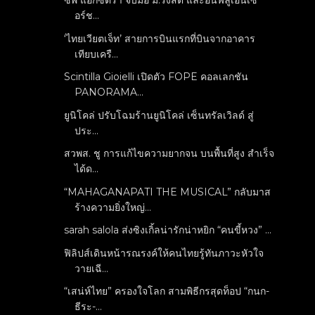
ซีพี แอ็กซ์ตร้า จับมือ ม.รังสิต และอินฟลูเอนเซ
อร์ช...
‘ไทยเวียตเจ็ท’ สายการบินแรกที่บินจากอาคาร
เทียบเครื...
Scintilla Gioielli เปิดตัว FOPE คอลเลกชัน
PANORAMA...
ยูนิโคล่ ปรับโฉมร้านยูนิโคล่ เซ็นทรัลเวิลด์ สู่
ประ...
สวพส. ชู การแก้ไขความยากจน บนพื้นที่สูง สำเร็จ
ได้ด...
“MAHAGANAPATI THE MUSICAL” กลับมาส
ร้างความยิ่งใหญ่...
sarah salola ส่งซิงเกิ้ลน่ารักน่าหยิก “คนขี้หวง” ...
ฟิลิปส์เดินหน้ารณรงค์ให้คนไทยรู้ทันภาวะหัวใจ
วายเฉี...
“เสน่ห์ไทย” ครองใจโลก สามพิธีกรสุดท็อป “กนก-
ธีระ-...