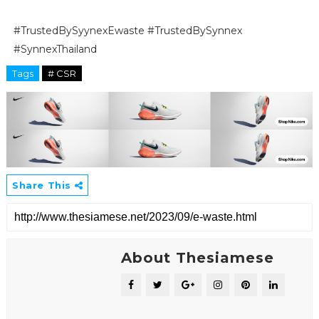
#TrustedBySyynexEwaste #TrustedBySynnex
#SynnexThailand
Tags
# CSR
Share This
About Thesiamese