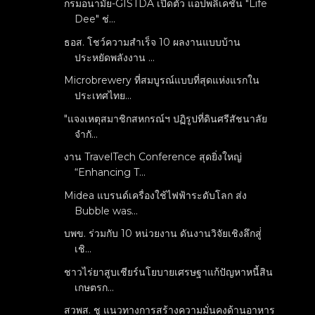
กรมอนามัย-GISTDA เปิดตัว แอปพลิเคชัน "Life
Dee" ช่...
ธอส. โชว์ความสำเร็จ 10 ผลงานแบบบ้าน
ประหยัดพลังงาน ...
Microbrewery ที่สมบูรณ์แบบที่สุดแห่งแรกใน
ประเทศไทย...
"แจงเหตุสมาชิกสหกรณ์ฯ ปฏิรูปที่ดินศรีสัชนาลัย
จำกั...
งาน TravelTech Conference สุดยิ่งใหญ่
“Enhancing T...
Midea แบรนด์เครื่องใช้ไฟฟ้าระดับโลก ส่ง
Bubble was...
บพข. ร่วมกับ 10 หน่วยงาน ดันงานวิจัยเชิงลึกสู่่
เชิ...
ชาวไร่ยาสูบเชียร์นโยบายเศรษฐาแก้ปัญหาหนี้สิน
เกษตรก...
สวพส. ชู แนวทางการสร้างความมั่นคงด้านอาหาร