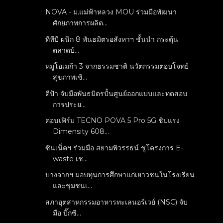
NOVA - ม.แม่ฟ้าหลวง MOU ร่วมมือพัฒนา
ศักยภาพการผลิต...
ทีทีบี ผนึก 8 พันธมิตรอสังหาฯ ชั้นนำ กระตุ้น
ตลาดบ้...
หมูโอเมก้า 3 จากธรรมชาติ นวัตกรรมตอบโจทย์
สุขภาพเชิ...
ดีป้า จับมือพันธมิตรปั้นศูนย์ออกแบบและทดสอบ
การประย...
คอนเฟิร์ม TECNO POVA 5 Pro 5G ชิปแรง
Dimensity 608...
ซินเน็คฯ ร่วมมือ สยามพิวรรธน์ ชูโครงการ E-
waste เช...
บางจากฯ มอบทุนการศึกษาแก่เยาวชนในโรงเรียน
และชุมชนเ...
สภาอุตสาหกรรมอาหารทะเลนอร์เวย์ (NSC) จับ
มือ บิ๊กซี...