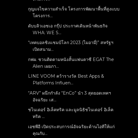
กุญแจไขความสำเร็จ โครงการพัฒนาพื้นที่สูงแบบ
โครงการ...
ดับบลิวเอชเอ กรุ๊ป ประกาศเดินหน้าพันธกิจ
WHA: WE S...
“เทคบอลชิงแชมป์โลก 2023 (ไมอามี่)” สหรัฐฯ
เปิดสนาม...
กฟผ. ชวนติดตามหนังสั้นแฟนตาซี EGAT The
Alien เผยภา...
LINE VOOM คว้ารางวัล Best Apps &
Platforms Influen...
“ARV” ผนึกกำลัง “EnCo” นำ 3 สุดยอดเทคฯ
อัจฉริยะ เส...
ชไนเดอร์ อิเล็คทริค และมูลนิธิชไนเดอร์ อิเล็ค
ทริค ...
เอชพีอี เปิดประสบการณ์อัจฉริยะด้านไอทีให้แก่
คุณกับ...