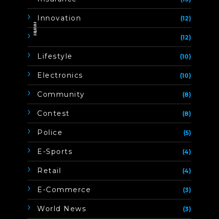
Innovation
(12)
ิิีิิิิิ
(12)
Lifestyle
(10)
Electronics
(10)
Community
(8)
Contest
(8)
Police
(5)
E-Sports
(4)
Retail
(4)
E-Commerce
(3)
World News
(3)