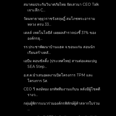
สมาคมประกันวินาศภัยไทย จัดเสวนา CEO Talk
เจาะลึก C...
วัดมหาธาตุยุวราชรังสฤษฎิ์ สมโภชพระอาราม
หลวง ครบ 33...
เดลล์ เทคโนโลยีส์ เผยผลสำรวจบ่งชี้ 31% ของ
องค์กรธุ...
รร.ประชาพัฒนาบ้านแฮด จ.ขอนแก่น สอนนัก
เรียนสร้างคลั...
เอบีม คอนซัลติ้ง (ประเทศไทย) สานต่อแคมเปญ
SEA Step...
อ.ส.ค.นำเสนอผลงานปิดโครงการ TPM และ
โครงการ 5ส.
CEO วี หงษ์ทอง ยกทัพทีมงานแก้บน หลังมีผู้โชคดี
รางว...
กลุ่มผู้พิการแนวร่วมองค์กรพิทักษ์ผู้ค้าสลากใบร่วม
...