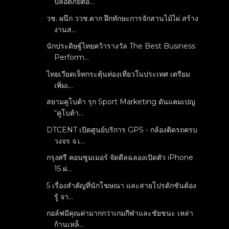
ปลอดภัยตอ...
วช. ผนึก ววช.ตาก ฝึกทักษะการจักสานไม้ไผ่ สร้าง
งานส...
นักประดิษฐ์ไทยคว้ารางวัล The Best Business
Perform...
ไทยเวียตเจ็ทกระตุ้นท่องเที่ยวในประเทศ เตรียม
เพิ่มเ...
สยามคูโบต้า รุก Sport Marketing ดันแคมเปญ
“คูโบต้า...
DTCENT เปิดศูนย์บริการ GPS - กล้องติดรถครบ
วงจร จ.เ...
กรุงศรี คอนซูมเมอร์ จัดดีลฉลองเปิดตัว iPhone
15 ผ่...
5 เรื่องสำคัญที่นักโฆษณา และสายโปรดักชันต้อง
รู้ จา...
กอล์ฟมีคุณค่ามากกว่าเกมกีฬาและชัยชนะ เหล่า
ก้านเหล็...