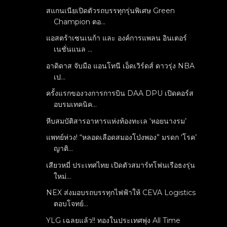
สแกนเนียเปิดตัวรถบรรทุกรุ่นพิเศษ Green
Champion ตอ...
แอสตร้าเซนเนก้า และ องค์การแพลน อินเตอร์
เนชั่นแนล ...
อาดิดาส จับมือ แอนโทนี เอ็ดเวิร์ดส์ ดาวรุ่ง NBA
เป...
ครั้งแรกของวงการการบิน DAA DPU เปิดคอร์ส
อบรมเทคนิค...
หีบสมบัติสารอาหารแห่งท้องทะเล ‘หอยนางรม’
แพทย์ห่วง! “หลอดเลือดสมองโป่งพอง” มรดก ‘โรค’
ญาติ...
เสียวหมี่ ประเทศไทย เปิดตัวสมาร์ทโฟนเรือธงรุ่น
ใหม่...
NEX ส่งมอบรถบรรทุกไฟฟ้าให้ CEVA Logistics
ตอบโจทย์...
YLG เฉลยแล้ว!! ทองในประเทศพุ่ง All Time