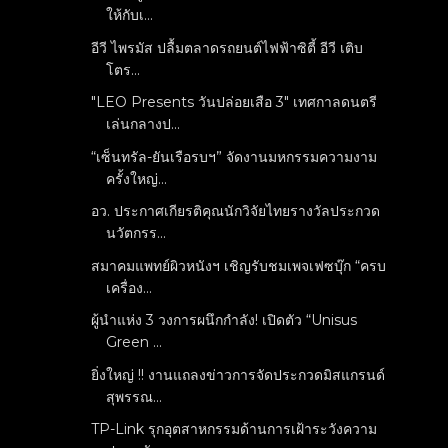
ให้กับเ...
อีวี ไพรมัส ปลื้มตลาดรถยนต์ไฟฟ้าซิตี้ อีวี เติบ
โตร...
"LEO Presents วันปล่อยเสือ 3" เทศกาลดนตรี
เล่นกลางป...
“เซ็นทรัล-ยันเรือรบฯ” จัดงานมหกรรมความงาม
ครั้งใหญ่...
อว. ประกาศเกียรติคุณนักวิจัยไทยรางวัลประกวด
นวัตกรร...
สมาคมแพทย์ผิวหนังฯ เชิญรับชมเพจเฟซบุ๊ก “ครบ
เครื่อง...
ผู้นำแห่ง 3 วงการผนึกกำลัง! เปิดตัว “Unisus
Green ...
ยิ่งใหญ่ !! งานแถลงข่าวการจัดประกวดมิสแกรนด์
สุพรรณ...
TP-Link รุกอุตสาหกรรมด้านการเฝ้าระวังความ