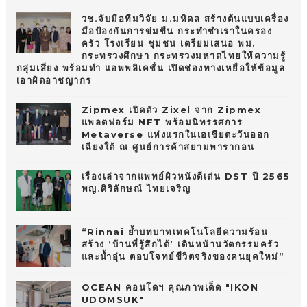
วช.จับมือทีมวิจัย ม.มหิดล สร้างต้นแบบเครื่อง
มือป้องกันการข่มขืน กระทำชำเราในครอง
ครัว โรงเรียน ชุมชน เตรียมเสนอ พม.
กระทรวงศึกษา กระทรวงมหาดไทยให้ความรู้
กลุ่มเสี่ยง พร้อมทำ แอพพลิเคชั่น เปิดช่องทางเหยื่อให้ข้อมูล
เอาผิดอาชญากร
Zipmex เปิดตัว Zixel จาก Zipmex
แพลตฟอร์ม NFT พร้อมนิทรรศการ
Metaverse แห่งแรกในเอเชียตะวันออก
เฉียงใต้ ณ ศูนย์การค้าสยามพารากอน
เรื่องเล่าจากแพทย์ผิวหนังดีเด่น DST ปี 2565
พญ.ศิริลักษณ์ ไทยเจริญ
“Rinnai ย้ำบทบาทเทคโนโลยีความร้อน
สร้าง ‘บ้านที่รู้สึกได้’ เดินหน้านวัตกรรมครัว
และน้ำอุ่น ตอบโจทย์ชีวิตจริงของคนยุคใหม่”
OCEAN คอนโดฯ คุณภาพเด็ด "IKON
UDOMSUK"