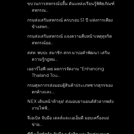
ขบวนการสหกรณ์ปลื้ม ดันแหล่งเรียนรู้พิพิธภัณฑ์
สหกรณ...
กรมส่งเสริมสหกรณ์ ครบรอบ 51 ปี แห่งการเคียง
ข้างสหก...
กรมส่งเสริมสหกรณ์ แจงความคืบหน้าเหตุทุจริต
สหกรณ์ออ...
สสท. พบปะ สมาชิก สกก.นาบ่อคำพัฒนา เสริม
ความรู้กฎหม...
เออาร์ไอพี เผย ผลการจัดงาน “Enhancing
Thailand Tou...
กรมศุลกากรส่งมอบตู้สินค้าประเภทซากสุกรของ
ตกค้างและ...
NEX เดินหน้าท้าลุย! ส่งมอบยานยนต์หัวลากพลัง
งานไฟฟ้...
จีเอเบิล จับมือ เดลล์และเอเอ็มดี มอบเครื่องแม่
ข่าย...