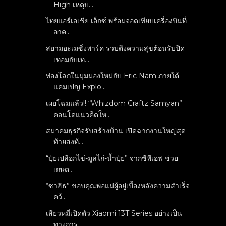
High เหตุบ...
ไทยแอร์เอเชีย เอ็กซ์ พร้อมจอดเทียบเครื่องบินที่
อาค...
สยามอะเมซิ่งพาร์ค รวบตึงความสุขต้อนรับปิด
เทอมกับเท...
ท่องโลกในมุมมองใหม่กับ Eric Nam ภายใต้
แคมเปญ Explo...
เผยโฉมแล้ว!! “Whizdom Craftz Samyan”
คอนโดแนวคิดให...
สมาคมธุรกิจรับสร้างบ้าน เปิดฉากงานใหญ่สุด
ท้ายส่งท้...
“ปุ๋ยเปลือกไข่-มูลไก่-น้ำปุ๋ย” จากซีพีเอฟ ช่วย
เกษต...
“ซาฮิธ” ขอบคุณพ่อแม่ผู้อยู่เบื้องหลังความสำเร็จ
คว้...
เสียวหมี่เปิดตัว Xiaomi 13T Series อย่างเป็น
ทางการ...