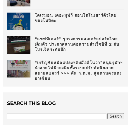
โดเรมอน เดอะมูฟวี่ ตอนโดโนเสาร์ตัวใหม่
ของโนบิตะ
“แชฟฟ์เลอร์” รุกวงการมอเตอร์สปอร์ตไทย
เต็มตัว ประกาศสานต่อความสำเร็จปีที่ 2 กับ
โปรเจ็คระดับบิ๊ก
“เจริญชัยหม้อแปลงฯจับมืออีโนวา”หนุนจุฬาฯ
นำสายไฟฟ้าลงดินทั้งระบบปรับทัศนียภาพ
สยามสแควร์ >>> ดัน ก.ท.ม. สู่มหานครแห่ง
อาเซียน
SEARCH THIS BLOG