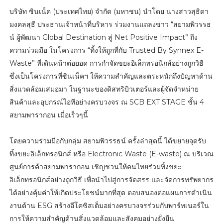
บริษัท ซินเน็ค (ประเทศไทย) จำกัด (มหาชน) นำโดย นางสาวสุธิดา
มงคลสุธี ประธานเจ้าหน้าที่บริหาร ร่วมงานแถลงข่าว “สยามพิวรรธ
น์ ผู้พัฒนา Global Destination สู่ Net Positive Impact” ถึง
ความร่วมมือ ในโครงการ “ทิ้งให้ถูกที่กับ Trusted By Synnex E-
Waste” ที่เดินหน้าต่อยอด การกำจัดขยะอิเล็กทรอนิกส์อย่างถูกวิธี
ซึ่งเป็นโครงการที่ซินเน็คฯ ให้ความสำคัญและตระหนักถึงปัญหาด้าน
สิ่งแวดล้อมเสมอมา ในฐานะของดิสทริบิวเตอร์และผู้จัดจำหน่าย
สินค้าและอุปกรณ์ไอทีอย่างครบวงจร ณ SCB EXT STAGE ชั้น 4
สยามพารากอน เมื่อเร็วๆนี้
โดยความร่วมมือกับกลุ่ม สยามพิวรรธน์ ครั้งล่าสุดนี้ ได้ขยายจุดรับ
ทิ้งขยะอิเล็กทรอนิกส์ หรือ Electronic Waste (E-waste) ณ บริเวณ
ศูนย์การค้าสยามพารากอน เชิญชวนให้คนไทยร่วมทิ้งขยะ
อิเล็กทรอนิกส์อย่างถูกวิธี เพื่อนำไปสู่การจัดสรร และจัดการทรัพยากร
ได้อย่างคุ้มค่าให้เกิดประโยชน์มากที่สุด ตอบสนองต่อแผนการดำเนิน
งานด้าน ESG สร้างอีโคซิสเต็มอย่างครบวงจรร่วมกับพาร์ทเนอร์ใน
การให้ความสำคัญด้านสิ่งแวดล้อมและสังคมอย่างยั่งยืน