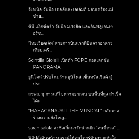
จีเอเบิล จับมือ เดลล์และเอเอ็มดี มอบเครื่องแม่
ข่าย...
ซีพี แอ็กซ์ตร้า จับมือ ม.รังสิต และอินฟลูเอนเซ
อร์ช...
‘ไทยเวียตเจ็ท’ สายการบินแรกที่บินจากอาคาร
เทียบเครื...
Scintilla Gioielli เปิดตัว FOPE คอลเลกชัน
PANORAMA...
ยูนิโคล่ ปรับโฉมร้านยูนิโคล่ เซ็นทรัลเวิลด์ สู่
ประ...
สวพส. ชู การแก้ไขความยากจน บนพื้นที่สูง สำเร็จ
ได้ด...
“MAHAGANAPATI THE MUSICAL” กลับมาส
ร้างความยิ่งใหญ่...
sarah salola ส่งซิงเกิ้ลน่ารักน่าหยิก “คนขี้หวง” ...
ฟิลิปส์เดินหน้ารณรงค์ให้คนไทยรู้ทันภาวะหัวใจ