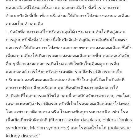
หลอดเลือดที่โป่งพองนั้นจะแตกออกมาเมื่อไร ทั้งนี้ เราสามารถ
จำแนกปัจจัยที่เกี่ยวข้อง หรือส่งผลให้เกิดการโป่งพองของหลอดเลือด
สมองเป็น 2 กลุ่ม คือ
1. ปัจจัยที่สามารถแก้ไขหรือควบคุมได้ เช่น ความดันโลหิตสูงและ
การสูบบุหรี่ ซึ่งทั้ง 2 อย่างนี้เป็นปัจจัยสำคัญมีความสัมพันธ์โดยตรง
ต่อการทำให้เกิดอาการโป่งพองและขยายขนาดของหลอดเลือด ซึ่งยิ่ง
เพิ่มความเสี่ยงให้เกิดการแตกของหลอดเลือดมากขึ้น ตลอดจนปัจจัย
อื่น ๆ ที่อาจส่งผลต่อการเกิดโรค อาทิ ไขมันในเลือดสูง การดื่ม
แอลกอฮอล์ การใช้ยาหรือสารเสพติด รวมถึงประวัติการบาดเจ็บ
บริเวณสมองหรือหลอดเลือดสมองด้วย ซึ่งในกลุ่มนี้ ถือเป็นปัจจัยที่
สามารถปรับเปลี่ยนหรือควบคุม เพื่อหลีกเลี่ยงภาวะดังกล่าวได้
2. ปัจจัยที่ไม่สามารถแก้ไขได้ กลุ่มนี้ อาจมีปัจจัยมาจาก อายุ เพศโดย
เฉพาะเพศหญิง ประวัติครอบครัวที่เป็นโรคหลอดเลือดสมองโป่งพอง
โดยเฉพาะญาติสายตรง หรือ โรคทางพันธุกรรมบางชนิด เช่น โรค
เนื้อเยื่อเกี่ยวพันผิดปกติ (fibromuscular dysplasia, Ehlers-Danlos
syndrome, Marfan syndrome) และโรคถุงน้ำในไต (polycystic
kidney disease)”