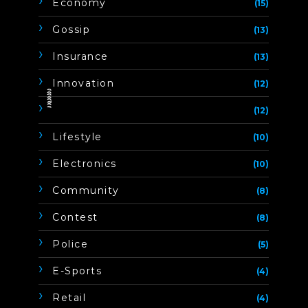
Economy
(15)
Gossip
(13)
Insurance
(13)
Innovation
(12)
ิิีิิิิิ
(12)
Lifestyle
(10)
Electronics
(10)
Community
(8)
Contest
(8)
Police
(5)
E-Sports
(4)
Retail
(4)