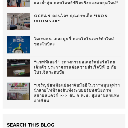
และน้ำอุ่น ตอบโจทย์ชีวิตจริงของคนยุคใหม่”
OCEAN คอนโดฯ คุณภาพเด็ด "IKON
UDOMSUK"
โดเรมอน เดอะมูฟวี่ ตอนโดโนเสาร์ตัวใหม่
ของโนบิตะ
“แชฟฟ์เลอร์” รุกวงการมอเตอร์สปอร์ตไทย
เต็มตัว ประกาศสานต่อความสำเร็จปีที่ 2 กับ
โปรเจ็คระดับบิ๊ก
“เจริญชัยหม้อแปลงฯจับมืออีโนวา”หนุนจุฬาฯ
นำสายไฟฟ้าลงดินทั้งระบบปรับทัศนียภาพ
สยามสแควร์ >>> ดัน ก.ท.ม. สู่มหานครแห่ง
อาเซียน
SEARCH THIS BLOG