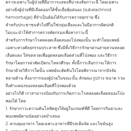
ตรวจเฉพาะในผู้ป่วยที่มีอาการแสดงที่น่าสงสัยภาวะนี้ โดยเฉพาะ
อย่างยิ่งผู้ป่วยที่มีเลือดออกใต้ชั้นเยื่อหุ้มสมอง (subarachnoid
hemorrhage) ที่จำเป็นต้องได้รับการตรวจทุกราย ซึ่ง
สำหรับประชาชนทั่วไปที่ไม่ใช่กลุ่มเสี่ยงและไม่มีอาการผิดปกติ
ไม่แนะนำให้ทำการตรวจคัดกรองเพื่อหาภาวะนี้
สำหรับการรักษาโรคหลอดเลือดสมองโป่งพองนั้น จะทำโดยแพทย์
เฉพาะทางศัลยกรรมประสาท ซึ่งมีทั้งวิธีการรักษาผ่านสายสวนหลอด
เลือดแดง ใส่ขดลวดเพื่ออุดหลอดเลือดส่วนที่โป่งพอง และวิธีการ
รักษาโดยการผ่าตัดเปิดกะโหลกศีรษะ ทั้งนี้การเลือกว่าจะให้การ
รักษาด้วยวิธีการใดนั้น แพทย์จะตัดสินใจโดยพิจารณาจากปัจจัย
หลายด้าน ทั้งอาการของผู้ป่วยในขณะนั้น ลักษณะรูปร่าง ขนาด รวม
ถึงตำแหน่งของหลอดเลือดที่โป่งพองด้วย
อย่างไรก็ดี เราสามารถป้องกันการเกิดภาวะโรคหลอดเลือดสมองโป่ง
พองได้ โดย
1. รักษาภาวะความดันโลหิตสูงให้อยู่ในเกณฑ์ที่ดี โดยการกินยาและ
พบแพทย์ตามนัดอย่างสม่ำเสมอ
2. ควบคุมอาหาร โดยเฉพาะอาหารที่มีรสเค็มจัด และไขมันสูง