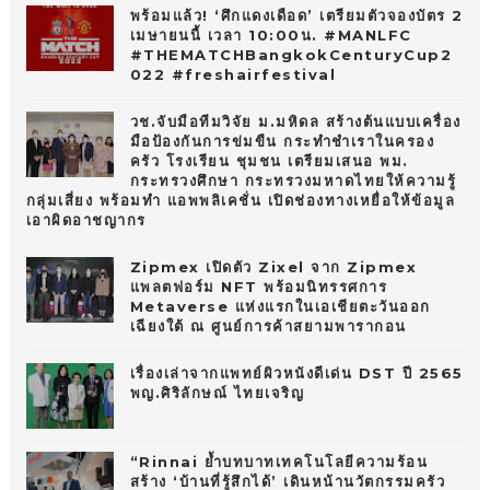
พร้อมแล้ว! ‘ศึกแดงเดือด’ เตรียมตัวจองบัตร 2
เมษายนนี้ เวลา 10:00น. #MANLFC
#THEMATCHBangkokCenturyCup2
022 #freshairfestival
วช.จับมือทีมวิจัย ม.มหิดล สร้างต้นแบบเครื่อง
มือป้องกันการข่มขืน กระทำชำเราในครอง
ครัว โรงเรียน ชุมชน เตรียมเสนอ พม.
กระทรวงศึกษา กระทรวงมหาดไทยให้ความรู้
กลุ่มเสี่ยง พร้อมทำ แอพพลิเคชั่น เปิดช่องทางเหยื่อให้ข้อมูล
เอาผิดอาชญากร
Zipmex เปิดตัว Zixel จาก Zipmex
แพลตฟอร์ม NFT พร้อมนิทรรศการ
Metaverse แห่งแรกในเอเชียตะวันออก
เฉียงใต้ ณ ศูนย์การค้าสยามพารากอน
เรื่องเล่าจากแพทย์ผิวหนังดีเด่น DST ปี 2565
พญ.ศิริลักษณ์ ไทยเจริญ
“Rinnai ย้ำบทบาทเทคโนโลยีความร้อน
สร้าง ‘บ้านที่รู้สึกได้’ เดินหน้านวัตกรรมครัว