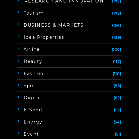
ิิีิิิิิRESEARCH AND INNOVATION
(177)
Tourism
(172)
BUSINESS & MARKETS
(154)
Idea Properties
(139)
Airline
(120)
Beauty
(117)
Fashion
(101)
Sport
(96)
Digital
(67)
E-Sport
(57)
Energy
(54)
Event
(51)