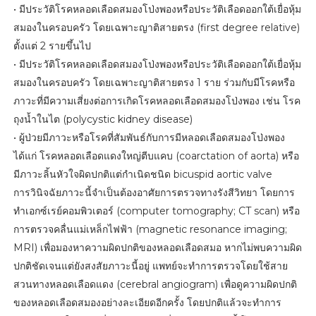
• มีประวัติโรคหลอดเลือดสมองโป่งพองหรือประวัติเลือดออกใต้เยื่อหุ้ม
สมองในครอบครัว โดยเฉพาะญาติสายตรง (first degree relative)
ตั้งแต่ 2 รายขึ้นไป
• มีประวัติโรคหลอดเลือดสมองโป่งพองหรือประวัติเลือดออกใต้เยื่อหุ้ม
สมองในครอบครัว โดยเฉพาะญาติสายตรง 1 ราย ร่วมกับมีโรคหรือ
ภาวะที่มีความเสี่ยงต่อการเกิดโรคหลอดเลือดสมองโป่งพอง เช่น โรค
ถุงน้ำในไต (polycystic kidney disease)
• ผู้ป่วยมีภาวะหรือโรคที่สัมพันธ์กับการมีหลอดเลือดสมองโป่งพอง
ได้แก่ โรคหลอดเลือดแดงใหญ่ตีบแคบ (coarctation of aorta) หรือ
มีภาวะลิ้นหัวใจผิดปกติแต่กำเนิดชนิด bicuspid aortic valve
การวินิจฉัยภาวะนี้จำเป็นต้องอาศัยการตรวจทางรังสีวิทยา โดยการ
ทำเอกซ์เรย์คอมพิวเตอร์ (computer tomography; CT scan) หรือ
การตรวจคลื่นแม่เหล็กไฟฟ้า (magnetic resonance imaging;
MRI) เพื่อมองหาความผิดปกติของหลอดเลือดสมอ หากไม่พบความผิด
ปกติชัดเจนแต่ยังสงสัยภาวะนี้อยู่ แพทย์จะทำการตรวจโดยใช้สาย
สวนทางหลอดเลือดแดง (cerebral angiogram) เพื่อดูความผิดปกติ
ของหลอดเลือดสมองอย่างละเอียดอีกครั้ง โดยปกติแล้วจะทำการ