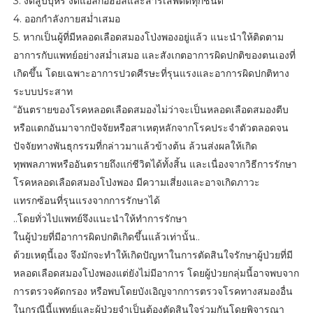
3. งดสูบบุหรี่ งดแอลกอฮอล์และสารเสพติดทุกชนิด
4. ออกกำลังกายสม่ำเสมอ
5. หากเป็นผู้ที่มีหลอดเลือดสมองโป่งพองอยู่แล้ว แนะนำให้ติดตาม
อาการกับแพทย์อย่างสม่ำเสมอ และสังเกตอาการผิดปกติของตนเองที่
เกิดขึ้น โดยเฉพาะอาการปวดศีรษะที่รุนแรงและอาการผิดปกติทาง
ระบบประสาท
“อันตรายของโรคหลอดเลือดสมองไม่ว่าจะเป็นหลอดเลือดสมองตีบ
หรือแตกอันมาจากปัจจัยหรือสาเหตุหลักจากโรคประจำตัวตลอดจน
ปัจจัยทางพันธุกรรมที่กล่าวมาแล้วข้างต้น ล้วนส่งผลให้เกิด
ทุพพลภาพหรืออันตรายถึงแก่ชีวิตได้ทั้งสิ้น และเนื่องจากวิธีการรักษา
โรคหลอดเลือดสมองโป่งพอง มีความเสี่ยงและอาจเกิดภาวะ
แทรกซ้อนที่รุนแรงจากการรักษาได้
..โดยทั่วไปแพทย์จึงแนะนำให้ทำการรักษา
ในผู้ป่วยที่มีอาการผิดปกติเกิดขึ้นแล้วเท่านั้น..
ด้วยเหตุนี้เอง จึงมักจะทำให้เกิดปัญหาในการตัดสินใจรักษาผู้ป่วยที่มี
หลอดเลือดสมองโป่งพองแต่ยังไม่มีอาการ โดยผู้ป่วยกลุ่มนี้อาจพบจาก
การตรวจคัดกรอง หรือพบโดยบังเอิญจากการตรวจโรคทางสมองอื่น
ในกรณีนี้แพทย์และผู้ป่วยจำเป็นต้องตัดสินใจร่วมกันโดยพิจารณา