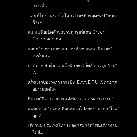
วายเฉี...
“เสน่ห์ไทย” ครองใจโลก สามพิธีกรสุดท็อป “กนก-
ธีระ-...
สแกนเนียเปิดตัวรถบรรทุกรุ่นพิเศษ Green
Champion ตอ...
แอสตร้าเซนเนก้า และ องค์การแพลน อินเตอร์
เนชั่นแนล ...
อาดิดาส จับมือ แอนโทนี เอ็ดเวิร์ดส์ ดาวรุ่ง NBA
เป...
ครั้งแรกของวงการการบิน DAA DPU เปิดคอร์ส
อบรมเทคนิค...
หีบสมบัติสารอาหารแห่งท้องทะเล ‘หอยนางรม’
แพทย์ห่วง! “หลอดเลือดสมองโป่งพอง” มรดก ‘โรค’
ญาติ...
เสียวหมี่ ประเทศไทย เปิดตัวสมาร์ทโฟนเรือธงรุ่น
ใหม่...