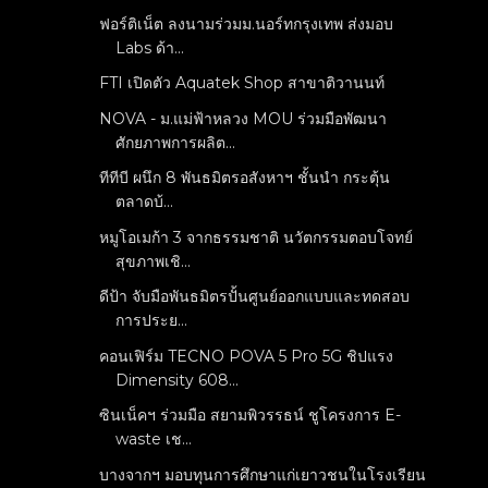
ฟอร์ติเน็ต ลงนามร่วมม.นอร์ทกรุงเทพ ส่งมอบ
Labs ด้า...
FTI เปิดตัว Aquatek Shop สาขาติวานนท์
NOVA - ม.แม่ฟ้าหลวง MOU ร่วมมือพัฒนา
ศักยภาพการผลิต...
ทีทีบี ผนึก 8 พันธมิตรอสังหาฯ ชั้นนำ กระตุ้น
ตลาดบ้...
หมูโอเมก้า 3 จากธรรมชาติ นวัตกรรมตอบโจทย์
สุขภาพเชิ...
ดีป้า จับมือพันธมิตรปั้นศูนย์ออกแบบและทดสอบ
การประย...
คอนเฟิร์ม TECNO POVA 5 Pro 5G ชิปแรง
Dimensity 608...
ซินเน็คฯ ร่วมมือ สยามพิวรรธน์ ชูโครงการ E-
waste เช...
บางจากฯ มอบทุนการศึกษาแก่เยาวชนในโรงเรียน