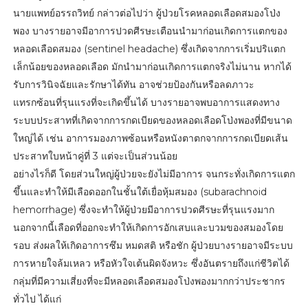
นายแพทย์อรรถวิทย์ กล่าวต่อไปว่า ผู้ป่วยโรคหลอดเลือดสมองโป่ง
พอง บางรายอาจมีอาการปวดศีรษะเตือนนำมาก่อนเกิดการแตกของ
หลอดเลือดสมอง (sentinel headache) ซึ่งเกิดจากการเริ่มปริแตก
เล็กน้อยของหลอดเลือด มักนำมาก่อนเกิดการแตกจริงไม่นาน หากได้
รับการวินิจฉัยและรักษาได้ทัน อาจช่วยป้องกันหรือลดภาวะ
แทรกซ้อนที่รุนแรงที่จะเกิดขึ้นได้ บางรายอาจพบอาการแสดงทาง
ระบบประสาทที่เกิดจากการกดเบียดของหลอดเลือดโป่งพองที่มีขนาด
ใหญ่ได้ เช่น อาการมองภาพซ้อนหรือหนังตาตกจากการกดเบียดเส้น
ประสาทใบหน้าคู่ที่ 3 แต่จะเป็นส่วนน้อย
อย่างไรก็ดี โดยส่วนใหญ่ผู้ป่วยจะยังไม่มีอาการ จนกระทั่งเกิดการแตก
ขึ้นและทำให้มีเลือดออกในชั้นใต้เยื่อหุ้มสมอง (subarachnoid
hemorrhage) ซึ่งจะทำให้ผู้ป่วยมีอาการปวดศีรษะที่รุนแรงมาก
นอกจากนี้เลือดที่ออกจะทำให้เกิดการอักเสบและบวมของสมองโดย
รอบ ส่งผลให้เกิดอาการซึม หมดสติ หรือชัก ผู้ป่วยบางรายอาจมีระบบ
การหายใจล้มเหลว หรือหัวใจเต้นผิดจังหวะ ซึ่งอันตรายถึงแก่ชีวิตได้
กลุ่มที่มีความเสี่ยงที่จะมีหลอดเลือดสมองโป่งพองมากกว่าประชากร
ทั่วไป ได้แก่