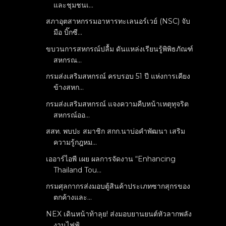
และชุมชนเ...
สภาอุตสาหกรรมอาหารทะเลนอร์เวย์ (NSC) จับ
มือ บิ๊กซี...
ขบวนการสหกรณ์ปลื้ม ดันแหล่งเรียนรู้พิพิธภัณฑ์
สหกรณ...
กรมส่งเสริมสหกรณ์ ครบรอบ 51 ปี แห่งการเคียง
ข้างสหก...
กรมส่งเสริมสหกรณ์ แจงความคืบหน้าเหตุทุจริต
สหกรณ์ออ...
สสท. พบปะ สมาชิก สกก.นาบ่อคำพัฒนา เสริม
ความรู้กฎหม...
เออาร์ไอพี เผย ผลการจัดงาน “Enhancing
Thailand Tou...
กรมศุลกากรส่งมอบตู้สินค้าประเภทซากสุกรของ
ตกค้างและ...
NEX เดินหน้าท้าลุย! ส่งมอบยานยนต์หัวลากพลัง
งานไฟฟ้...