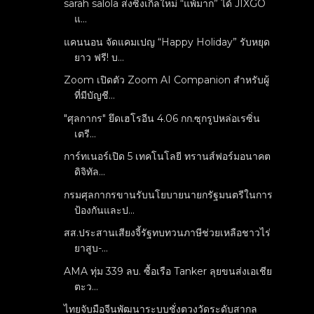
sarah salola ส่งซิงเกิ้ลใหม่ “แพ้มาก” ได้ JIXGO
แ...
แคนนอน จัดแคมเปญ “Happy Holiday” รับหยุด
ยาว ฟรี! บ...
Zoom เปิดตัว Zoom AI Companion สำหรับผู้
ที่มีบัญชี...
"ศุลกากร" ยึดเฮโรอีน 4.06 กก.ซุกรูปหล่อเรซิ่น
เตรี...
การ์ทเนอร์เปิด 5 เทคโนโลยี ทรานส์ฟอร์มอนาคต
ดิจิทัล...
กรมศุลกากรขานรับนโยบายนายกรัฐมนตรีในการ
ป้องกันและป...
สส.ประสานเสียงจี้รัฐทบทวนภาษีช่วยเหลือชาวไร่
ยาสูบ-...
AMA ทุ่ม 339 ลบ. ซื้อเรือ Tanker ลุยขนส่งเอเชีย
ตะว...
ไทยจับมือจีนพัฒนาระบบชั่งตวงวัดระดับสากล