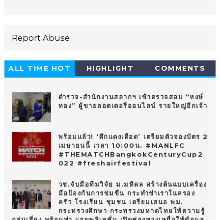
Report Abuse
ALL TIME HOT
HIGHLIGHT
COMMENTS
10
ตำรวจ-สำนักงานสลากฯ เข้าตรวจสอบ “หงษ์
ทอง” ผู้ขายลอตเตอรี่ออนไลน์ รายใหญ่อีกเจ้า
พร้อมแล้ว! ‘ศึกแดงเดือด’ เตรียมตัวจองบัตร 2
เมษายนนี้ เวลา 10:00น. #MANLFC
#THEMATCHBangkokCenturyCup2
022 #freshairfestival
วช.จับมือทีมวิจัย ม.มหิดล สร้างต้นแบบเครื่อง
มือป้องกันการข่มขืน กระทำชำเราในครอง
ครัว โรงเรียน ชุมชน เตรียมเสนอ พม.
กระทรวงศึกษา กระทรวงมหาดไทยให้ความรู้
กลุ่มเสี่ยง พร้อมทำ แอพพลิเคชั่น เปิดช่องทางเหยื่อให้ข้อมูล