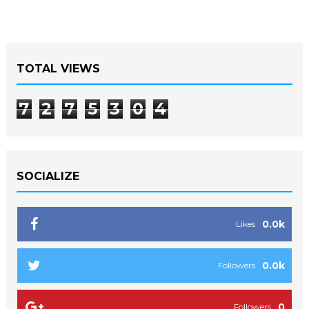
TOTAL VIEWS
7
2
7
5
3
0
4
SOCIALIZE
0.0k
Likes
0.0k
Followers
0
Followers