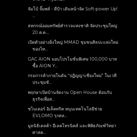
จัมโบ้ จั๊มพส์ - ดีป้า เดินหน้าจัด Soft-power Up!
...
สหกรณ์ออมทรัพย์ตำรวจแห่งชาติ จัดประชุมใหญ่
20 ต.ค....
เปิดตัวอย่างยิ่งใหญ่ MMAD ชุมชนศิลปะแห่งใหม่
ของไท...
GAC AION มอบโปรโมชั่นพิเศษ 100,000 บาท
ซื้อ AION Y...
กรมการค้าภายในดัน “ปฏิญญาเชียงใหม่” ในเวที
ประชุมชั...
พฤกษาเปิดบ้านจัดงาน Open House ต้อนรับ
ธุรกิจเพื่อส...
ชไนเดอร์ อิเล็คทริค หนุนเทคโนโลยีช่วย
EVLOMO รุกตล...
มูลนิธิเดลต้า อีเลคโทรนิคส์ และพิพิธภัณฑ์วิทยา
ศาสต...