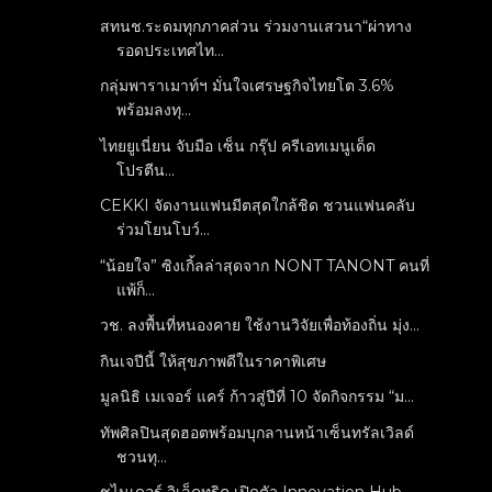
สทนช.ระดมทุกภาคส่วน ร่วมงานเสวนา“ผ่าทาง
รอดประเทศไท...
กลุ่มพาราเมาท์ฯ มั่นใจเศรษฐกิจไทยโต 3.6%
พร้อมลงทุ...
ไทยยูเนี่ยน จับมือ เซ็น กรุ๊ป ครีเอทเมนูเด็ด
โปรตีน...
CEKKI จัดงานแฟนมีตสุดใกล้ชิด ชวนแฟนคลับ
ร่วมโยนโบว์...
“น้อยใจ” ซิงเกิ้ลล่าสุดจาก NONT TANONT คนที่
แพ้ก็...
วช. ลงพื้นที่หนองคาย ใช้งานวิจัยเพื่อท้องถิ่น มุ่ง...
กินเจปีนี้ ให้สุขภาพดีในราคาพิเศษ
มูลนิธิ เมเจอร์ แคร์ ก้าวสู่ปีที่ 10 จัดกิจกรรม “ม...
ทัพศิลปินสุดฮอตพร้อมบุกลานหน้าเซ็นทรัลเวิลด์
ชวนทุ...