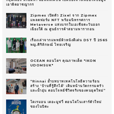
เอาผิดอาชญากร
Zipmex เปิดตัว Zixel จาก Zipmex
แพลตฟอร์ม NFT พร้อมนิทรรศการ
Metaverse แห่งแรกในเอเชียตะวันออก
เฉียงใต้ ณ ศูนย์การค้าสยามพารากอน
เรื่องเล่าจากแพทย์ผิวหนังดีเด่น DST ปี 2565
พญ.ศิริลักษณ์ ไทยเจริญ
OCEAN คอนโดฯ คุณภาพเด็ด "IKON
UDOMSUK"
“Rinnai ย้ำบทบาทเทคโนโลยีความร้อน
สร้าง ‘บ้านที่รู้สึกได้’ เดินหน้านวัตกรรมครัว
และน้ำอุ่น ตอบโจทย์ชีวิตจริงของคนยุคใหม่”
โดเรมอน เดอะมูฟวี่ ตอนโดโนเสาร์ตัวใหม่
ของโนบิตะ