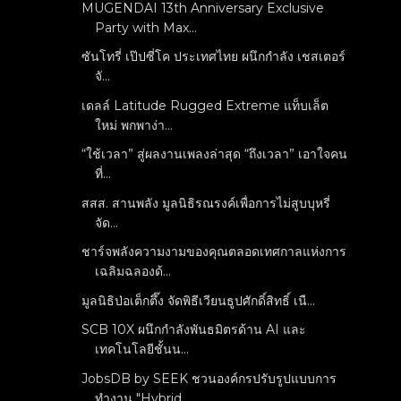
MUGENDAI 13th Anniversary Exclusive
Party with Max...
ซันโทรี่ เป๊ปซี่โค ประเทศไทย ผนึกกำลัง เชสเตอร์
จั...
เดลล์ Latitude Rugged Extreme แท็บเล็ต
ใหม่ พกพาง่า...
“ใช้เวลา” สู่ผลงานเพลงล่าสุด “ถึงเวลา” เอาใจคน
ที่...
สสส. สานพลัง มูลนิธิรณรงค์เพื่อการไม่สูบบุหรี่
จัด...
ชาร์จพลังความงามของคุณตลอดเทศกาลแห่งการ
เฉลิมฉลองด้...
มูลนิธิป่อเต็กตึ๊ง จัดพิธีเวียนธูปศักดิ์สิทธิ์ เนื...
SCB 10X ผนึกกำลังพันธมิตรด้าน AI และ
เทคโนโลยีชั้นน...
JobsDB by SEEK ชวนองค์กรปรับรูปแบบการ
ทำงาน "Hybrid...