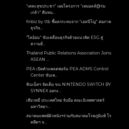
“เคหะสุขประชา” เผยโครงการ “เคมอลล์@ร่ม
เกล้า” คืบหน...
finbiz by ttb ชี้ผลกระทบจาก “เอลนีโญ” ต่อภาค
ธุรกิจ...
“ไลอ้อน” ขับเคลื่อนธุรกิจด้วยแนวคิด ESG สู่
ความยั่...
Thailand Public Relations Association Joins
ASEAN ...
PEA เปิดตัวแพลตฟอร์ม PEA ADMS Control
Center ขับเค...
ซินเน็คฯ จัดเต็ม ขน NINTENDO SWITCH BY
SYNNEX ออกง...
เสียวหมี่ ประเทศไทย จับมือ คณะนิเทศศาสตร์
มหาวิทยา...
สมาคมแพทย์ผิวหนังฯร่วมกับสมาคมโรคภูมิแพ้ โร
คหืดฯ จ...