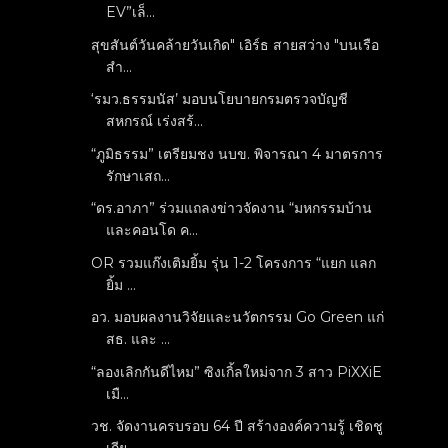
EV”เล็...
สุขสันต์วันคล้ายวันเกิด" เอิร์ธ สายสว่าง "บนเรือ
สำ...
‘รมว.ธรรมนัส’ มอบนโยบายกรมตรวจบัญชี
สหกรณ์ เร่งสร้...
“ภูมิธรรม” เตรียมชง นบข. พิจารณา 4 มาตรการ
รักษาเสถ...
“ดร.อาภา” ร่วมแถลงข่าวจัดงาน “มหกรรมบ้าน
และคอนโด ค...
OR รวมแก๊งเติมยิ้ม รุ่น 1-2 โครงการ “แยก แลก
ยิ้ม ...
อว. มอบผลงานวิจัยและนวัตกรรม Go Green แก่
สธ. และ ...
“ลองเลิกกันดีไหม” ซิงเกิ้ลใหม่จาก 3 สาว PiXXiE
เมื...
วช. จัดงานครบรอบ 64 ปี สร้างองค์ความรู้ เชิดชู