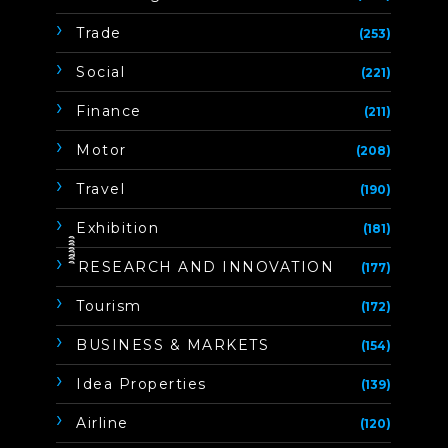
Trade
(253)
Social
(221)
Finance
(211)
Motor
(208)
Travel
(190)
Exhibition
(181)
ิิีิิิิิRESEARCH AND INNOVATION
(177)
Tourism
(172)
BUSINESS & MARKETS
(154)
Idea Properties
(139)
Airline
(120)