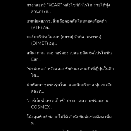
กางกลยุทธ์ “KCAR” หลังโชว์กำไรโต-รายได้พุ่ง
สวนกระแ...
แพทย์เผยภาวะลิ่มเลือดอุดตันในหลอดเลือดดำ
(VTE) ภัย...
บอร์ดบริษัท ไดเมท (สยาม) จำกัด (มหาชน)
(DIMET) อนุ...
สมัครด่วน! เลอ กอร์ดอง เบลอ ดุสิต จัดโปรโมชัน
Earl...
“ชาฟเฟเล” หวังฉลองชัยกับครอบครัวที่ญี่ปุ่นในศึก
โซ...
นักพัฒนาชุมชนรุ่นใหม่ และนักบริบาล ทุ่มเท เสีย
สละท...
“อาร์เอ็กซ์ เทรดเด็กซ์” ประกาศความพร้อมงาน
COSMEX ...
โค้งสุดท้าย! พลาดไม่ได้ สำนักพิมพ์แข่งเดือด เพิ่ม
ห...