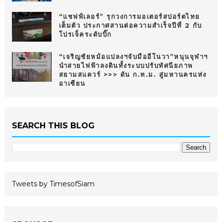
“แชฟฟ์เลอร์” รุกวงการมอเตอร์สปอร์ตไทย
เต็มตัว ประกาศสานต่อความสำเร็จปีที่ 2 กับ
โปรเจ็คระดับบิ๊ก
“เจริญชัยหม้อแปลงฯจับมืออีโนวา”หนุนจุฬาฯ
นำสายไฟฟ้าลงดินทั้งระบบปรับทัศนียภาพ
สยามสแควร์ >>> ดัน ก.ท.ม. สู่มหานครแห่ง
อาเซียน
SEARCH THIS BLOG
Tweets by TimesofSiam