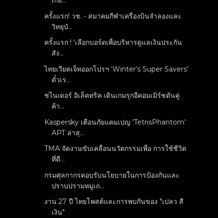
เกีย...
ครั้งแรก! วช. - สมาคมกีฬาเครื่องบินจำลองและ
วิทยุบั...
ครั้งแรก ! ‘เลือกบอร์ดเพื่อบริหารดูแลเงินประกัน
สัง...
ไทยเวียตเจ็ทออกโปรฯ ‘Winter’s Super Savers’
ตั๋วเร...
ชไนเดอร์ อิเล็คทริค เดินเกมรุกอีคอมเมิร์ซดันคู่
ค้า...
Kaspersky เตือนภัยแคมเปญ 'TetrisPhantom'
APT ล่าสุ...
TMA จัดงานขับเคลื่อนนวัตกรรมเพื่อ การใช้ชีวิต
ที่ดี...
กรมศุลกากรตอบรับนโยบายในการป้องกันและ
ปราบปรามหมูเถ...
งาน 27 ปี ไทยโพสต์และการพบกันของ "เปลว สี
เงิน"