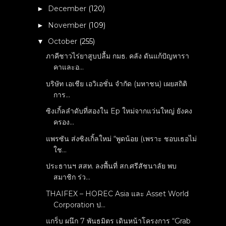
December
(120)
►
November
(109)
►
October
(255)
▼
ภาคีชาวไร่ยาสูบปลื้ม กมธ. คลัง ดันแก้ปัญหารา
คาและอ...
บริษัท เอเชีย เอวิเอชั่น จำกัด (มหาชน) เผยสถิติ
การ...
ซิงเกิ้ลลำดับที่สองใน Ep ใหม่จากแว่นใหญ่ ยังคง
ครอง...
แพรซัน ส่งซิงเกิ้ลใหม่ “พูดน้อย (เพราะ ชอบเธอไม่
ใช...
ประธานฯ สสท. ลงพื้นที่ สก.ศรีสัชนาลัย พบ
สมาชิก ร่ว...
THAIFEX – HOREC Asia และ Asset World
Corporation ป...
แกร็บ ผนึก 7 พันธมิตร เดินหน้าโครงการ “Grab