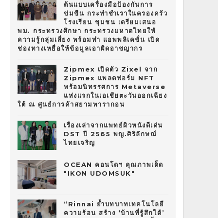
ต้นแบบเครื่องมือป้องกันการ
ข่มขืน กระทำชำเราในครองครัว
โรงเรียน ชุมชน เตรียมเสนอ
พม. กระทรวงศึกษา กระทรวงมหาดไทยให้
ความรู้กลุ่มเสี่ยง พร้อมทำ แอพพลิเคชั่น เปิด
ช่องทางเหยื่อให้ข้อมูลเอาผิดอาชญากร
Zipmex เปิดตัว Zixel จาก
Zipmex แพลตฟอร์ม NFT
พร้อมนิทรรศการ Metaverse
แห่งแรกในเอเชียตะวันออกเฉียง
ใต้ ณ ศูนย์การค้าสยามพารากอน
เรื่องเล่าจากแพทย์ผิวหนังดีเด่น
DST ปี 2565 พญ.ศิริลักษณ์
ไทยเจริญ
OCEAN คอนโดฯ คุณภาพเด็ด
"IKON UDOMSUK"
“Rinnai ย้ำบทบาทเทคโนโลยี
ความร้อน สร้าง ‘บ้านที่รู้สึกได้’