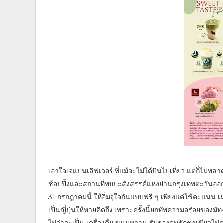
เอาใจเจแปนเลิฟเวอร์ ที่แม้จะไม่ได้บินไปเที่ยว แต่ก็ไม่พล
ช้อปปิ้งและสถานที่พบปะสังสรรค์แห่งย่านกรุงเทพตะวันออ
31 กรกฎาคมนี้ ให้อิ่มจุใจกันแบบฟรี ๆ เพียงแค่ใช้คะแนน
เป็นญี่ปุ่นให้หายคิดถึง เพราะครั้งนี้ยกทัพความอร่อยของมั
ไม่ว่าจะเป็น เครื่องดื่ม ขนมหวาน รับรองคนรักชาเขียวไ