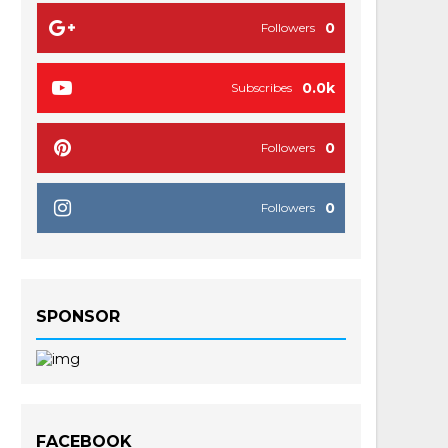
0
Followers
0.0k
Subscribes
0
Followers
0
Followers
SPONSOR
FACEBOOK