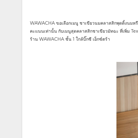
WAWACHA ขอเลือกเมนู ชาเขียวนมคลาสสิกพุดดิ้งนมหรือพัพ
คะแนนเท่านั้น กับเมนูสุดคลาสสิกชาเขียวมัทฉะ ที่เพิ่ม Tex
ร้าน WAWACHA ชั้น 1 ใกล้บิ๊กซี เอ็กซ์ตร้า