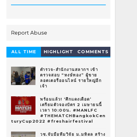
Report Abuse
ALL TIME
HIGHLIGHT
COMMENTS
HOT 10
ตำรวจ-สำนักงานสลากฯ เข้า
ตรวจสอบ “หงษ์ทอง” ผู้ขาย
ลอตเตอรี่ออนไลน์ รายใหญ่อีก
เจ้า
พร้อมแล้ว! ‘ศึกแดงเดือด’
เตรียมตัวจองบัตร 2 เมษายนนี้
เวลา 10:00น. #MANLFC
#THEMATCHBangkokCen
turyCup2022 #freshairfestival
วช.จับมือทีมวิจัย ม.มหิดล สร้าง