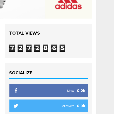
TOTAL VIEWS
7
2
7
2
8
6
5
SOCIALIZE
0.0k
Likes
0.0k
Followers