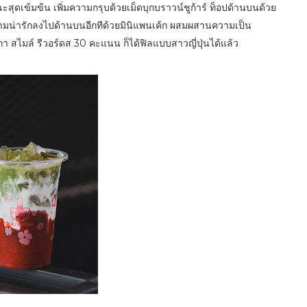
สุดเข้มข้น เพิ่มความกรุบด้วยเม็ดบุกบราวน์ชูก้าร์ ท็อปด้านบนด้วย
ามน่ารักลงไปด้านบนอีกทีด้วยมินิแพนเค้ก ผสมผสานความเป็น
 สไมล์ รีวอร์ดส 30 คะแนน ก็ได้ฟิลแบบสาวญี่ปุ่นได้แล้ว