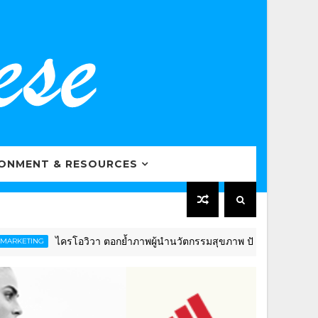
RONMENT & RESOURCES
ไครโอวิวา ตอกย้ำภาพผู้นำนวัตกรรมสุขภาพ ปักธงดันไทยสู่ “Globa
NG