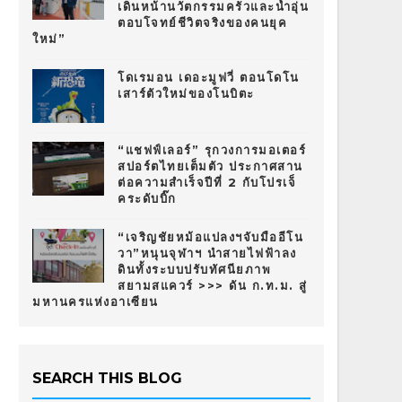
เดินหน้านวัตกรรมครัวและน้ำอุ่น
ตอบโจทย์ชีวิตจริงของคนยุค
ใหม่”
โดเรมอน เดอะมูฟวี่ ตอนโดโน
เสาร์ตัวใหม่ของโนบิตะ
“แชฟฟ์เลอร์” รุกวงการมอเตอร์
สปอร์ตไทยเต็มตัว ประกาศสาน
ต่อความสำเร็จปีที่ 2 กับโปรเจ็
คระดับบิ๊ก
“เจริญชัยหม้อแปลงฯจับมืออีโน
วา”หนุนจุฬาฯ นำสายไฟฟ้าลง
ดินทั้งระบบปรับทัศนียภาพ
สยามสแควร์ >>> ดัน ก.ท.ม. สู่
มหานครแห่งอาเซียน
SEARCH THIS BLOG