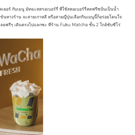
เยอร์ กับเมนู มัทฉะสตรอเบอร์รี่ ที่ใช้สตอเบอร์รี่สดฟรีซปั่นเป็นน้ำ
้นทางร้าน จะสายเกาหลี หรือสายญี่ปุ่นเลือกกินเมนูนี้ก็อร่อยโดนใจ
ลยฟรีๆ เดินตรงไปแลกซะ ที่ร้าน Fuku Matcha ชั้น 2 ใกล้ซับซีโร่