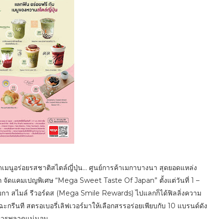
าดเมนูอร่อยรสชาติสไตล์ญี่ปุ่น... ศูนย์การค้าเมกาบางนา สุดยอดแหล่ง
ก จัดแคมเปญพิเศษ “Mega Sweet Taste Of Japan” ตั้งแต่วันที่ 1 –
 เมกา สไมล์ รีวอร์ดส (Mega Smile Rewards) ไปแลกก็ได้ฟิลลิ่งความ
ทฉะกรีนที สตรอเบอรี่เลิฟเวอร์มาให้เลือกสรรอร่อยเพียบกับ 10 แบรนด์ดัง
ม่ควรพลาดแน่นอน