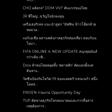
CHO ผลิตรถ" DOM VVI" คันแรกของไทย
JR พี่ใหญ่...ขวัญใจนักลงทุน
เครือเฮอริเทจ แนะนำสูตร “มัฟฟิน ข้าวโอ๊ตกล้วย
หอมวอ...
แอร์เอเชีย ผสานพลังภาคธุรกิจท่องเที่ยว ตอบรับน
โยบา...
FIFA ONLINE 4: NEW UPDATE สนุกสุดมันส์
กว่าเดิม เพิ...
Dow ท้าคนไทยหยุดทิ้ง ‘พลาสติก’ คัดแยกตั้งแต่
ต้นทาง...
วัคซีนป้องกันโควิด-19 ของแอสตร้าเซนเนก้า หนึ่ง
โดสส...
PROEN ร่วมงาน Opportunity Day
7UP ตัดขายธุรกิจโทรคมนาคมและการสื่อสาร
เหตุต้องการ...