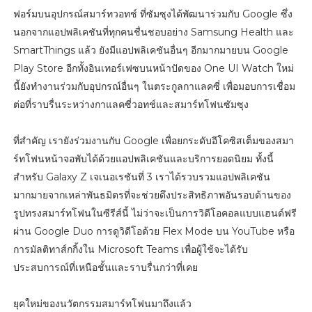
ฟอร์มบนอุปกรณ์สมาร์ทวอทช์ ที่ซัมซุงได้พัฒนาร่วมกับ Google ซึ่ง
นอกจากแอปพลิเคชันที่ทุกคนชื่นชอบอย่าง Samsung Health และ
SmartThings แล้ว ยังมีแอปพลิเคชันอื่นๆ อีกมากมายบน Google
Play Store อีกทั้งอินเทอร์เฟซบนหน้าปัดของ One UI Watch ใหม่
นี้ยังทำงานร่วมกับอุปกรณ์อื่นๆ ในตระกูลกาแลคซี่ เพื่อมอบการเชื่อม
ต่อที่ราบรื่นระหว่างกาแลคซี่วอทช์และสมาร์ทโฟนซัมซุง
ที่สำคัญ เรายังร่วมงานกับ Google เพื่อยกระดับอีโคซิสเต็มของสมา
ร์ทโฟนหน้าจอพับได้ด้วยแอปพลิเคชันและบริการยอดนิยม ทั้งนี้
สำหรับ Galaxy Z เจเนอเรชันที่ 3 เราได้รวบรวมแอปพลิเคชัน
มากมายจากเหล่าพันธมิตรที่จะช่วยดึงประสิทธิภาพอันรอบด้านของ
รูปทรงสมาร์ทโฟนในซีรีส์นี้ ไม่ว่าจะเป็นการวิดีโอคอลแบบแฮนด์ฟรี
ผ่าน Google Duo การดูวิดีโอด้วย Flex Mode บน YouTube หรือ
การมัลติทาส์กกิ้งใน Microsoft Teams เพื่อผู้ใช้จะได้รับ
ประสบการณ์ที่เหนือชั้นและราบรื่นกว่าที่เคย
ยุคใหม่ของนวัตกรรมสมาร์ทโฟนมาถึงแล้ว