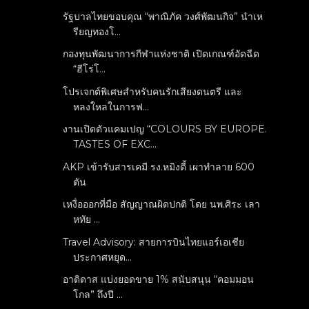
รัฐบาลไทยขอบคุณ “พาณิภัค วงศ์พัฒนกิจ” นำเห
รียญทองโ...
กองทุนพัฒนาการกีฬาแห่งชาติ เปิดเกณฑ์อัดฉีด
“ฮีโร่โ...
โปรเจกต์พิเศษสำหรับคนรักเสียงดนตรี และ
หลงใหลในการฟ...
งานเปิดตัวแคมเปญ “COLOURS BY EUROPE.
TASTES OF EXC...
AKP เข้ารับสารเคมี รง.หมิงตี้ เผาทำลาย 600
ตัน
เหงื่อออกที่มือ สัญญาณผิดปกติ โดย นพ.ศิระ เลา
หทัย ...
Travel Advisory: สายการบินไทยแอร์เอเชีย
ประกาศหยุด...
อาดิดาส แบ่งยอดขาย 1% สนับสนุน “คอมมอน
โกล” ถึงปี ...