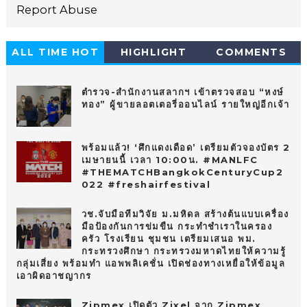
Report Abuse
ALL TIME HOT
HIGHLIGHT
COMMENTS
10
ตำรวจ-สำนักงานสลากฯ เข้าตรวจสอบ “หงษ์
ทอง” ผู้ขายลอตเตอรี่ออนไลน์ รายใหญ่อีกเจ้า
พร้อมแล้ว! ‘ศึกแดงเดือด’ เตรียมตัวจองบัตร 2
เมษายนนี้ เวลา 10:00น. #MANLFC
#THEMATCHBangkokCenturyCup2
022 #freshairfestival
วช.จับมือทีมวิจัย ม.มหิดล สร้างต้นแบบเครื่อง
มือป้องกันการข่มขืน กระทำชำเราในครอง
ครัว โรงเรียน ชุมชน เตรียมเสนอ พม.
กระทรวงศึกษา กระทรวงมหาดไทยให้ความรู้
กลุ่มเสี่ยง พร้อมทำ แอพพลิเคชั่น เปิดช่องทางเหยื่อให้ข้อมูล
เอาผิดอาชญากร
Zipmex เปิดตัว Zixel จาก Zipmex