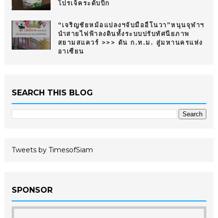
โปรเจ็คระดับบิ๊ก
“เจริญชัยหม้อแปลงฯจับมืออีโนวา”หนุนจุฬาฯ
นำสายไฟฟ้าลงดินทั้งระบบปรับทัศนียภาพ
สยามสแควร์ >>> ดัน ก.ท.ม. สู่มหานครแห่ง
อาเซียน
SEARCH THIS BLOG
Tweets by TimesofSiam
SPONSOR