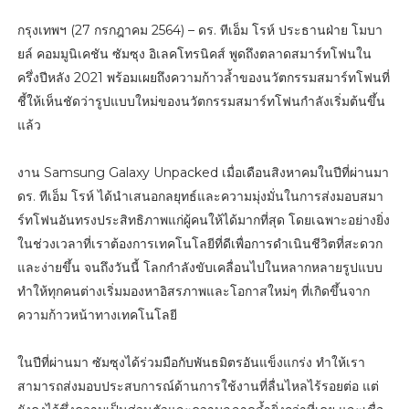
กรุงเทพฯ (27 กรกฎาคม 2564) – ดร. ทีเอ็ม โรห์ ประธานฝ่าย โมบา
ยล์ คอมมูนิเคชัน ซัมซุง อิเลคโทรนิคส์ พูดถึงตลาดสมาร์ทโฟนใน
ครึ่งปีหลัง 2021 พร้อมเผยถึงความก้าวล้ำของนวัตกรรมสมาร์ทโฟนที่
ชี้ให้เห็นชัดว่ารูปแบบใหม่ของนวัตกรรมสมาร์ทโฟนกำลังเริ่มต้นขึ้น
แล้ว
งาน Samsung Galaxy Unpacked เมื่อเดือนสิงหาคมในปีที่ผ่านมา
ดร. ทีเอ็ม โรห์ ได้นำเสนอกลยุทธ์และความมุ่งมั่นในการส่งมอบสมา
ร์ทโฟนอันทรงประสิทธิภาพแก่ผู้คนให้ได้มากที่สุด โดยเฉพาะอย่างยิ่ง
ในช่วงเวลาที่เราต้องการเทคโนโลยีที่ดีเพื่อการดำเนินชีวิตที่สะดวก
และง่ายขึ้น จนถึงวันนี้ โลกกำลังขับเคลื่อนไปในหลากหลายรูปแบบ
ทำให้ทุกคนต่างเริ่มมองหาอิสรภาพและโอกาสใหม่ๆ ที่เกิดขึ้นจาก
ความก้าวหน้าทางเทคโนโลยี
ในปีที่ผ่านมา ซัมซุงได้ร่วมมือกับพันธมิตรอันแข็งแกร่ง ทำให้เรา
สามารถส่งมอบประสบการณ์ด้านการใช้งานที่ลื่นไหลไร้รอยต่อ แต่