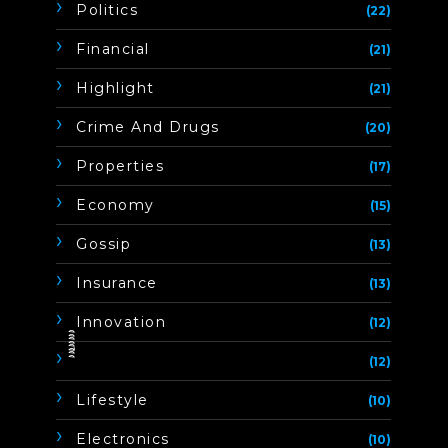
Politics
(22)
Financial
(21)
Highlight
(21)
Crime And Drugs
(20)
Properties
(17)
Economy
(15)
Gossip
(13)
Insurance
(13)
Innovation
(12)
ิิีิิิิิ
(12)
Lifestyle
(10)
Electronics
(10)