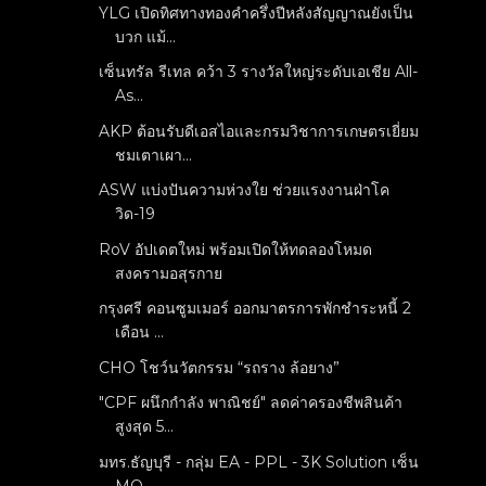
YLG เปิดทิศทางทองคำครึ่งปีหลังสัญญาณยังเป็น
บวก แม้...
เซ็นทรัล รีเทล คว้า 3 รางวัลใหญ่ระดับเอเชีย All-
As...
AKP ต้อนรับดีเอสไอและกรมวิชาการเกษตรเยี่ยม
ชมเตาเผา...
ASW แบ่งปันความห่วงใย ช่วยแรงงานฝ่าโค
วิด-19
RoV อัปเดตใหม่ พร้อมเปิดให้ทดลองโหมด
สงครามอสุรกาย
กรุงศรี คอนซูมเมอร์ ออกมาตรการพักชำระหนี้ 2
เดือน ...
CHO โชว์นวัตกรรม “รถราง ล้อยาง”
"CPF ผนึกกำลัง พาณิชย์" ลดค่าครองชีพสินค้า
สูงสุด 5...
มทร.ธัญบุรี - กลุ่ม EA - PPL - 3K Solution เซ็น
MO...