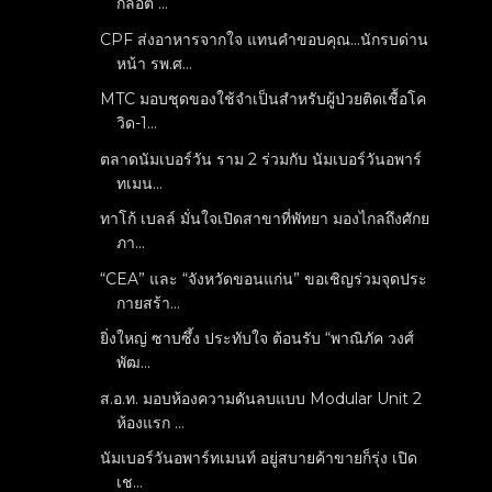
กล็อต ...
CPF ส่งอาหารจากใจ แทนคำขอบคุณ...นักรบด่าน
หน้า รพ.ศ...
MTC มอบชุดของใช้จำเป็นสำหรับผู้ป่วยติดเชื้อโค
วิด-1...
ตลาดนัมเบอร์วัน ราม 2 ร่วมกับ นัมเบอร์วันอพาร์
ทเมน...
ทาโก้ เบลล์ มั่นใจเปิดสาขาที่พัทยา มองไกลถึงศักย
ภา...
“CEA” และ “จังหวัดขอนแก่น” ขอเชิญร่วมจุดประ
กายสร้า...
ยิ่งใหญ่ ซาบซึ้ง ประทับใจ ต้อนรับ “พาณิภัค วงศ์
พัฒ...
ส.อ.ท. มอบห้องความดันลบแบบ Modular Unit 2
ห้องแรก ...
นัมเบอร์วันอพาร์ทเมนท์ อยู่สบายค้าขายก็รุ่ง เปิด
เช...