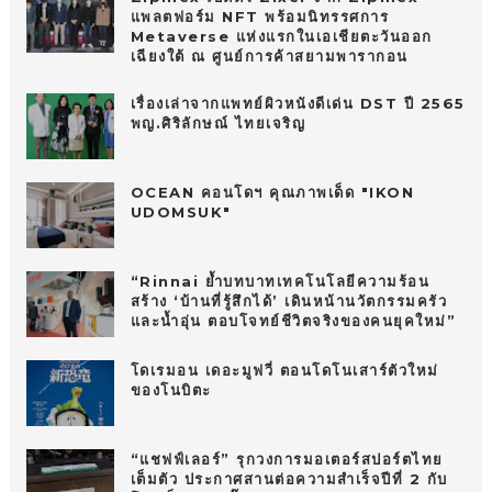
แพลตฟอร์ม NFT พร้อมนิทรรศการ
Metaverse แห่งแรกในเอเชียตะวันออก
เฉียงใต้ ณ ศูนย์การค้าสยามพารากอน
เรื่องเล่าจากแพทย์ผิวหนังดีเด่น DST ปี 2565
พญ.ศิริลักษณ์ ไทยเจริญ
OCEAN คอนโดฯ คุณภาพเด็ด "IKON
UDOMSUK"
“Rinnai ย้ำบทบาทเทคโนโลยีความร้อน
สร้าง ‘บ้านที่รู้สึกได้’ เดินหน้านวัตกรรมครัว
และน้ำอุ่น ตอบโจทย์ชีวิตจริงของคนยุคใหม่”
โดเรมอน เดอะมูฟวี่ ตอนโดโนเสาร์ตัวใหม่
ของโนบิตะ
“แชฟฟ์เลอร์” รุกวงการมอเตอร์สปอร์ตไทย
เต็มตัว ประกาศสานต่อความสำเร็จปีที่ 2 กับ