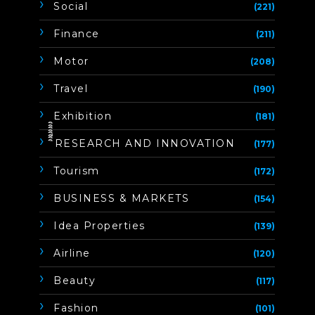
Social
(221)
Finance
(211)
Motor
(208)
Travel
(190)
Exhibition
(181)
ิิีิิิิิRESEARCH AND INNOVATION
(177)
Tourism
(172)
BUSINESS & MARKETS
(154)
Idea Properties
(139)
Airline
(120)
Beauty
(117)
Fashion
(101)