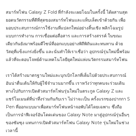
สมาร์ทโฟน Galaxy Z Fold ที่กำลังจะเผยโฉมในครั้งนี้ ได้ผสานสุด
ยอดนวัตกรรมที่ดีที่สุดของสมาร์ทโฟนและแท็บเล็ตเข้าด้วยกัน เพื่อ
มอบประสบการณ์การใช้งานที่แปลกใหม่อย่างสิ้นเชิง พลิกโฉมรูป
แบบการทำงาน การเชื่อมต่อสื่อสาร และการสร้างสรรค์ ในขณะ
เดียวกันยังมาพร้อมดีไซน์ที่ออกแบบอย่างพิถีพิถันและทนทาน ด้วย
วัสดุที่แข็งแกร่งยิ่งขึ้น และนั่นทำให้เราเชื่อว่า อุปกรณ์รุ่นใหม่นี้พร้อม
แล้วที่จะตอบโจทย์ด้านเทคโนโลยียุคใหม่แห่งนวัตกรรมสมาร์ทโฟน
เราได้สร้างมาตรฐานใหม่และบุกเบิกโลกที่เต็มไปด้วยประสบการณ์
อันน่าตื่นเต้นให้กับผู้ใช้จำนวนมากขึ้น เราหวังว่าทุกคนจะร่วมเดิน
ทางไปกับการเปิดตัวสมาร์ทโฟนรุ่นใหม่ในตระกูล Galaxy Z และ
แชร์โมเมนต์ที่น่าทึ่งร่วมกันกับเรา ไม่ว่าจะเป็น ครั้งแรกของปากกา S
Pen ที่ออกแบบมาเพื่อสมาร์ทโฟนหน้าจอพับได้โดยเฉพาะ ซึ่งถือ
เป็นการนำฟีเจอร์อันโดดเด่นของ Galaxy Note มาสู่อุปกรณ์รุ่นอื่นๆ
ของซัมซุง แทนการเปิดตัวสมาร์ทโฟน Galaxy Note รุ่นใหม่ในช่วง
เวลานี้