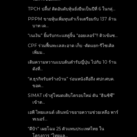
TPCH ปลื้ม! ติดอันดับหุ้นยั่งยืนเป็นปีที่ 6 ในกลุ่...
PPPM ขายหุ้นเพิ่มทุนสำเร็จเตรียมรับ 137 ล้าน
บาท เด...
“เนเงิน” ยิ้มรับกระแสคู่จิ้น “ออยเลอร์”!! ติวเข้มซ...
CPF ร่วมฟื้นทะเลสะอาด เก็บ -คัดแยก-รีไซเคิล
เพิ่มม...
เติมความหวานแบบต้นตำรับญี่ปุ่น ไปกับ 10 ร้าน
ดังที่...
“ส.ธุรกิจรับสร้างบ้าน” ร่อนหนังสือถึง ศปก.ศบค.
ขอค...
SIMAT เข้าสู่โหมดเติบโตรอบใหม่ ดัน “ฮินซิซึ”
เข้าต...
เอพี ไทยแลนด์ เดินหน้าขยายความช่วยเหลือ พาร์
ทเนอร์...
“ดีป้า” เผยโฉม 25 ตัวแทนประเทศไทย ใน
โครงการ “ไทยแล...