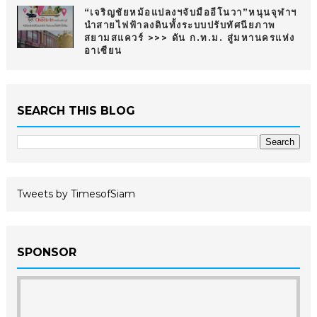
“เจริญชัยหม้อแปลงฯจับมืออีโนวา”หนุนจุฬาฯ
นำสายไฟฟ้าลงดินทั้งระบบปรับทัศนียภาพ
สยามสแควร์ >>> ดัน ก.ท.ม. สู่มหานครแห่ง
อาเซียน
SEARCH THIS BLOG
Tweets by TimesofSiam
SPONSOR