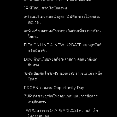
JR พี่ใหญ่...ขวัญใจนักลงทุน
เครือเฮอริเทจ แนะนำสูตร “มัฟฟิน ข้าวโอ๊ตกล้วย
หอมวอ...
แอร์เอเชีย ผสานพลังภาคธุรกิจท่องเที่ยว ตอบรับน
โยบา...
FIFA ONLINE 4: NEW UPDATE สนุกสุดมันส์
กว่าเดิม เพิ...
Dow ท้าคนไทยหยุดทิ้ง ‘พลาสติก’ คัดแยกตั้งแต่
ต้นทาง...
วัคซีนป้องกันโควิด-19 ของแอสตร้าเซนเนก้า หนึ่ง
โดสส...
PROEN ร่วมงาน Opportunity Day
7UP ตัดขายธุรกิจโทรคมนาคมและการสื่อสาร
เหตุต้องการ...
TWPC คว้ารางวัล APEA ปี 2021 ความสำเร็จ
ในการขับเคล...