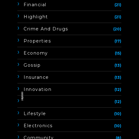
Financial
(21)
Highlight
(21)
Crime And Drugs
(20)
Properties
(17)
Economy
(15)
Gossip
(13)
Insurance
(13)
Innovation
(12)
ิิีิิิิิ
(12)
Lifestyle
(10)
Electronics
(10)
Community
(8)