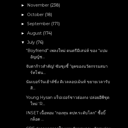
November
(238)
►
October
(18)
►
September
(171)
►
August
(174)
►
July
(76)
▼
“Boyfriend” เพลงใหม่ ดนตรีมีเสน่ห์ ของ “แปม
อัญญ์ช...
จับตาก้าวสำคัญ! ซัมซุงชี้ “ยุคของนวัตกรรมสมา
ร์ทโฟน...
นัมเบอร์วันเฮ้าส์ซิ่ง ดิเวลลอปเม้นท์ ขยายเวลารับ
สิ...
Young Hysan แร็ปเปอร์ชาวฮ่องกง ปล่อยอีพีชุด
ใหม่ ‘R...
INSET เนื้อหอม “กองทุน ตปท.ระดับโลก” ซื้อบิ๊
กล็อต ...