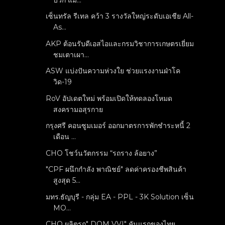
เซ็นทรัล รีเทล คว้า 3 รางวัลใหญ่ระดับเอเชีย All-
As...
AKP ต้อนรับดีเอสไอและกรมวิชาการเกษตรเยี่ยม
ชมเตาเผา...
ASW แบ่งปันความห่วงใย ช่วยแรงงานฝ่าโค
วิด-19
RoV อัปเดตใหม่ พร้อมเปิดให้ทดลองโหมด
สงครามอสุรกาย
กรุงศรี คอนซูมเมอร์ ออกมาตรการพักชำระหนี้ 2
เดือน ...
CHO โชว์นวัตกรรม “รถราง ล้อยาง”
"CPF ผนึกกำลัง พาณิชย์" ลดค่าครองชีพสินค้า
สูงสุด 5...
มทร.ธัญบุรี - กลุ่ม EA - PPL - 3K Solution เซ็น
MO...
CHO ผลิตรถ" DOM VVI" คันแรกของไทย