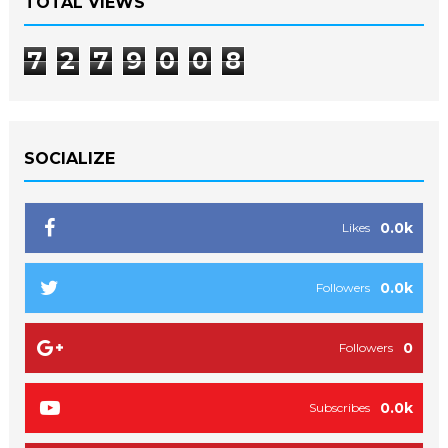
TOTAL VIEWS
7
2
7
9
0
0
8
SOCIALIZE
0.0k
Likes
0.0k
Followers
0
Followers
0.0k
Subscribes