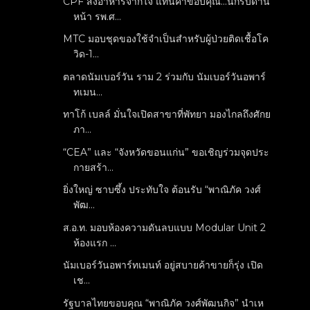
CPF ส่งอาหารจากใจ แทนคำขอบคุณ...นักรบด่าน
หน้า รพ.ศ...
MTC มอบชุดของใช้จำเป็นสำหรับผู้ป่วยติดเชื้อโค
วิด-1...
ตลาดนัมเบอร์วัน ราม 2 ร่วมกับ นัมเบอร์วันอพาร์
ทเมน...
ทาโก้ เบลล์ มั่นใจเปิดสาขาที่พัทยา มองไกลถึงศักย
ภา...
“CEA” และ “จังหวัดขอนแก่น” ขอเชิญร่วมจุดประ
กายสร้า...
ยิ่งใหญ่ ซาบซึ้ง ประทับใจ ต้อนรับ “พาณิภัค วงศ์
พัฒ...
ส.อ.ท. มอบห้องความดันลบแบบ Modular Unit 2
ห้องแรก ...
นัมเบอร์วันอพาร์ทเมนท์ อยู่สบายค้าขายก็รุ่ง เปิด
เช...
รัฐบาลไทยขอบคุณ “พาณิภัค วงศ์พัฒนกิจ” นำเห