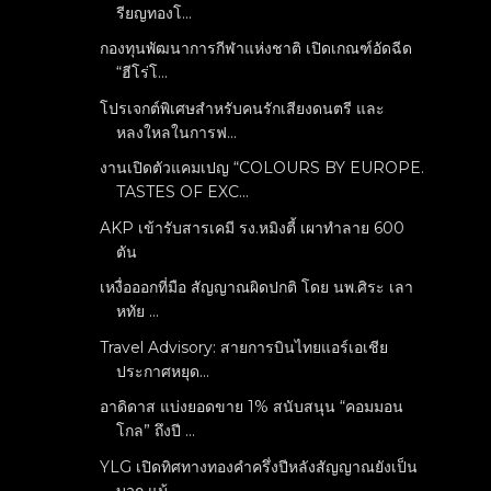
รียญทองโ...
กองทุนพัฒนาการกีฬาแห่งชาติ เปิดเกณฑ์อัดฉีด
“ฮีโร่โ...
โปรเจกต์พิเศษสำหรับคนรักเสียงดนตรี และ
หลงใหลในการฟ...
งานเปิดตัวแคมเปญ “COLOURS BY EUROPE.
TASTES OF EXC...
AKP เข้ารับสารเคมี รง.หมิงตี้ เผาทำลาย 600
ตัน
เหงื่อออกที่มือ สัญญาณผิดปกติ โดย นพ.ศิระ เลา
หทัย ...
Travel Advisory: สายการบินไทยแอร์เอเชีย
ประกาศหยุด...
อาดิดาส แบ่งยอดขาย 1% สนับสนุน “คอมมอน
โกล” ถึงปี ...
YLG เปิดทิศทางทองคำครึ่งปีหลังสัญญาณยังเป็น
บวก แม้...