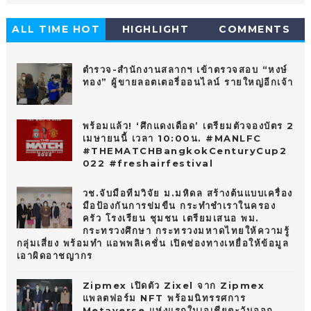
ALL TIME HOT
HIGHLIGHT
COMMENTS
10
ตำรวจ-สำนักงานสลากฯ เข้าตรวจสอบ “หงษ์
ทอง” ผู้ขายลอตเตอรี่ออนไลน์ รายใหญ่อีกเจ้า
พร้อมแล้ว! ‘ศึกแดงเดือด’ เตรียมตัวจองบัตร 2
เมษายนนี้ เวลา 10:00น. #MANLFC
#THEMATCHBangkokCenturyCup2
022 #freshairfestival
วช.จับมือทีมวิจัย ม.มหิดล สร้างต้นแบบเครื่อง
มือป้องกันการข่มขืน กระทำชำเราในครอง
ครัว โรงเรียน ชุมชน เตรียมเสนอ พม.
กระทรวงศึกษา กระทรวงมหาดไทยให้ความรู้
กลุ่มเสี่ยง พร้อมทำ แอพพลิเคชั่น เปิดช่องทางเหยื่อให้ข้อมูล
เอาผิดอาชญากร
Zipmex เปิดตัว Zixel จาก Zipmex
แพลตฟอร์ม NFT พร้อมนิทรรศการ
Metaverse แห่งแรกในเอเชียตะวันออก