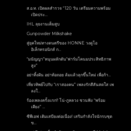
ส.อ.ท. เปิดผลสำรวจ “120 วัน เตรียมความพร้อม
เปิดประ...
IHL ลุยงานเต็มสูบ
Gunpowder Milkshake
สู่ยุคใหม่ทางดนตรีของ HONNE วงดูโอ
อิเล็กทรอนิกส์ ก...
“มนัญญา”หนุนผลักดัน“ฟาร์มโคนมประสิทธิภาพ
สูง”
อย่าทิ้งฝัน อย่าท้อถอย ล้มแล้วลุกขึ้นใหม่ เพื่อก้า...
เที่ยวทิพย์ไปกับ “เราสองคน” เพลงรักสีสันสดใส เพ
ลงใ...
ร้องเพลงครั้งแรก!! โน่-ภูหลวง ชวนฟัง “พร้อม
เคียง” ...
ซีพีเอฟ เติมเสบียงต่อเนื่อง! เสริมกำลังใจนักรบชุด
ข...