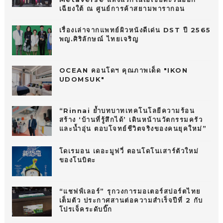
เฉียงใต้ ณ ศูนย์การค้าสยามพารากอน
เรื่องเล่าจากแพทย์ผิวหนังดีเด่น DST ปี 2565
พญ.ศิริลักษณ์ ไทยเจริญ
OCEAN คอนโดฯ คุณภาพเด็ด "IKON
UDOMSUK"
“Rinnai ย้ำบทบาทเทคโนโลยีความร้อน
สร้าง ‘บ้านที่รู้สึกได้’ เดินหน้านวัตกรรมครัว
และน้ำอุ่น ตอบโจทย์ชีวิตจริงของคนยุคใหม่”
โดเรมอน เดอะมูฟวี่ ตอนโดโนเสาร์ตัวใหม่
ของโนบิตะ
“แชฟฟ์เลอร์” รุกวงการมอเตอร์สปอร์ตไทย
เต็มตัว ประกาศสานต่อความสำเร็จปีที่ 2 กับ
โปรเจ็คระดับบิ๊ก