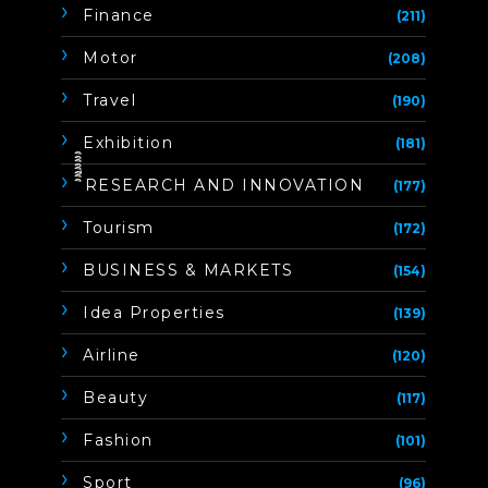
Finance
(211)
Motor
(208)
Travel
(190)
Exhibition
(181)
ิิีิิิิิRESEARCH AND INNOVATION
(177)
Tourism
(172)
BUSINESS & MARKETS
(154)
Idea Properties
(139)
Airline
(120)
Beauty
(117)
Fashion
(101)
Sport
(96)