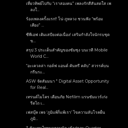
เที่ยวทิพย์ไปกับ “เราสองคน” เพลงรักสีสันสดใส เพ
ลงใ...
ร้องเพลงครั้งแรก!! โน่-ภูหลวง ชวนฟัง “พร้อม
เคียง” ...
ซีพีเอฟ เติมเสบียงต่อเนื่อง! เสริมกำลังใจนักรบชุด
ข...
สรุป 3 ประเด็นสำคัญของซัมซุง บนเวที Mobile
World C...
“อะเควลล่า กอล์ฟ แอนด์ คันทรี คลับ” สวรรค์บน
กรีนระ...
ASW จัดสัมมนา " Digital Asset Opportunity
for Real...
เทรนด์ไมโคร เตือนภัย Nefilim แรนซัมแวร์เก่ง
รีดไถ เ...
เฟสบุ๊ค เพจ ‘ภูมิแพ้ก็แพ้เรา’ ไขความลับโรคผื่น
ภูมิ...
3 ตัวแทนไทยมาตามนัด เข้าสู่รอบ Quarter