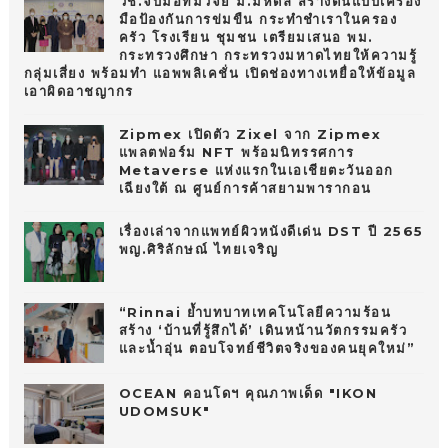
วช.จับมือทีมวิจัย ม.มหิดล สร้างต้นแบบเครื่อง
มือป้องกันการข่มขืน กระทำชำเราในครอง
ครัว โรงเรียน ชุมชน เตรียมเสนอ พม.
กระทรวงศึกษา กระทรวงมหาดไทยให้ความรู้
กลุ่มเสี่ยง พร้อมทำ แอพพลิเคชั่น เปิดช่องทางเหยื่อให้ข้อมูล
เอาผิดอาชญากร
Zipmex เปิดตัว Zixel จาก Zipmex
แพลตฟอร์ม NFT พร้อมนิทรรศการ
Metaverse แห่งแรกในเอเชียตะวันออก
เฉียงใต้ ณ ศูนย์การค้าสยามพารากอน
เรื่องเล่าจากแพทย์ผิวหนังดีเด่น DST ปี 2565
พญ.ศิริลักษณ์ ไทยเจริญ
“Rinnai ย้ำบทบาทเทคโนโลยีความร้อน
สร้าง ‘บ้านที่รู้สึกได้’ เดินหน้านวัตกรรมครัว
และน้ำอุ่น ตอบโจทย์ชีวิตจริงของคนยุคใหม่”
OCEAN คอนโดฯ คุณภาพเด็ด "IKON
UDOMSUK"