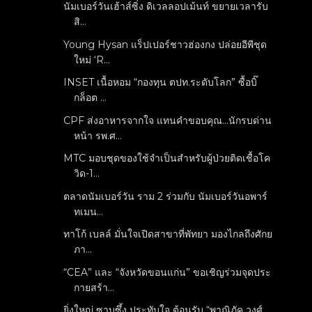
นัมเบอร์วันเฮ้าส์ซิ่ง ดิเวลลอปเม้นท์ ขยายเวลารับ
สิ...
Young Hysan แร็ปเปอร์ชาวฮ่องกง ปล่อยอีพีชุด
ใหม่ ‘R...
INSET เนื้อหอม “กองทุน ตปท.ระดับโลก” ซื้อบิ๊
กล็อต ...
CPF ส่งอาหารจากใจ แทนคำขอบคุณ...นักรบด่าน
หน้า รพ.ศ...
MTC มอบชุดของใช้จำเป็นสำหรับผู้ป่วยติดเชื้อโค
วิด-1...
ตลาดนัมเบอร์วัน ราม 2 ร่วมกับ นัมเบอร์วันอพาร์
ทเมน...
ทาโก้ เบลล์ มั่นใจเปิดสาขาที่พัทยา มองไกลถึงศักย
ภา...
“CEA” และ “จังหวัดขอนแก่น” ขอเชิญร่วมจุดประ
กายสร้า...
ยิ่งใหญ่ ซาบซึ้ง ประทับใจ ต้อนรับ “พาณิภัค วงศ์