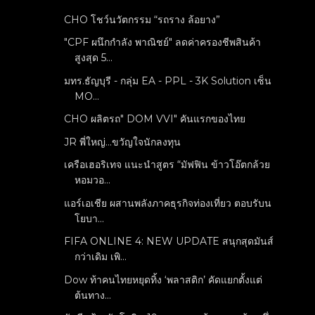
CHO โชว์นวัตกรรม “รถราง ล้อยาง”
"CPF ผนึกกำลัง พาณิชย์" ลดค่าครองชีพสินค้า
สูงสุด 5...
มทร.ธัญบุรี - กลุ่ม EA - PPL - 3K Solution เซ็น
MO...
CHO ผลิตรถ" DOM VVI" คันแรกของไทย
JR พี่ใหญ่...ขวัญใจนักลงทุน
เครือเฮอริเทจ แนะนำสูตร “มัฟฟิน ข้าวโอ๊ตกล้วย
หอมวอ...
แอร์เอเชีย ผสานพลังภาคธุรกิจท่องเที่ยว ตอบรับน
โยบา...
FIFA ONLINE 4: NEW UPDATE สนุกสุดมันส์
กว่าเดิม เพิ...
Dow ท้าคนไทยหยุดทิ้ง ‘พลาสติก’ คัดแยกตั้งแต่
ต้นทาง...