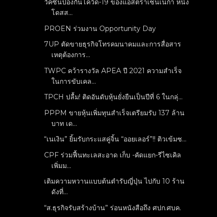
วัคซีนป้องกันโควิด-19 ของแอสตร้าเซนเนก้า หนึ่ง
โดสส...
PROEN ร่วมงาน Opportunity Day
7UP ตัดขายธุรกิจโทรคมนาคมและการสื่อสาร
เหตุต้องการ...
TWPC คว้ารางวัล APEA ปี 2021 ความสำเร็จ
ในการขับเคล...
TPCH ปลื้ม! ติดอันดับหุ้นยั่งยืนเป็นปีที่ 6 ในกลุ่...
PPPM ขายหุ้นเพิ่มทุนสำเร็จเตรียมรับ 137 ล้าน
บาท เด...
“เนเงิน” ยิ้มรับกระแสคู่จิ้น “ออยเลอร์”!! ติวเข้มซ...
CPF ร่วมฟื้นทะเลสะอาด เก็บ -คัดแยก-รีไซเคิล
เพิ่มม...
เติมความหวานแบบต้นตำรับญี่ปุ่น ไปกับ 10 ร้าน
ดังที่...
“ส.ธุรกิจรับสร้างบ้าน” ร่อนหนังสือถึง ศปก.ศบค.