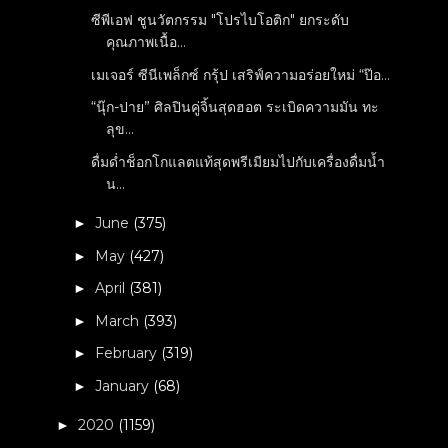
ซีพีเอฟ ชูนวัตกรรม "โปรไบโอติก" ยกระดับ
คุณภาพเนื้อ...
เมเจอร์ ซีนีเพล็กซ์ กรุ้ป เสริฟ์ความอร่อยใหม่ “ป๊อ...
“นุ๊ก-ปาย” ศิลปินคู่จิ้นสุดฮอต ระเบิดความมัน ทะ
ลุข...
ดื่มด่ำช็อกโกแลตแท้สุดพรีเมียมไปกับเครื่องดื่มน้ำ
น...
June
(375)
►
May
(427)
►
April
(381)
►
March
(393)
►
February
(319)
►
January
(68)
►
2020
(1159)
►