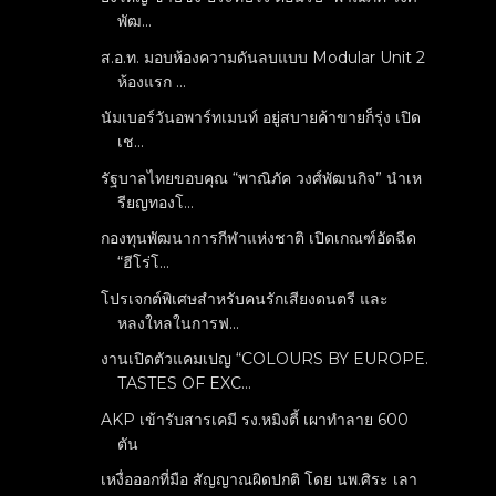
พัฒ...
ส.อ.ท. มอบห้องความดันลบแบบ Modular Unit 2
ห้องแรก ...
นัมเบอร์วันอพาร์ทเมนท์ อยู่สบายค้าขายก็รุ่ง เปิด
เช...
รัฐบาลไทยขอบคุณ “พาณิภัค วงศ์พัฒนกิจ” นำเห
รียญทองโ...
กองทุนพัฒนาการกีฬาแห่งชาติ เปิดเกณฑ์อัดฉีด
“ฮีโร่โ...
โปรเจกต์พิเศษสำหรับคนรักเสียงดนตรี และ
หลงใหลในการฟ...
งานเปิดตัวแคมเปญ “COLOURS BY EUROPE.
TASTES OF EXC...
AKP เข้ารับสารเคมี รง.หมิงตี้ เผาทำลาย 600
ตัน
เหงื่อออกที่มือ สัญญาณผิดปกติ โดย นพ.ศิระ เลา