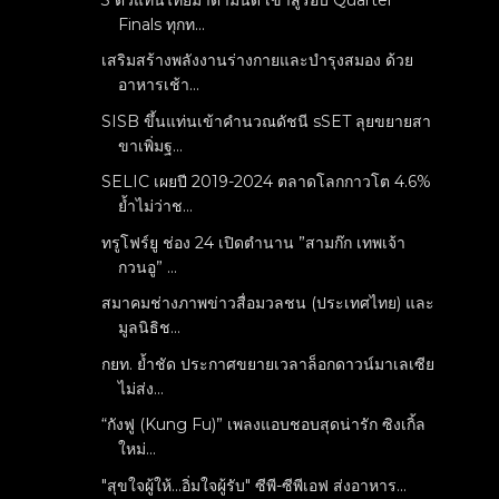
Finals ทุกท...
เสริมสร้างพลังงานร่างกายและบำรุงสมอง ด้วย
อาหารเช้า...
SISB ขึ้นแท่นเข้าคำนวณดัชนี sSET ลุยขยายสา
ขาเพิ่มฐ...
SELIC เผยปี 2019-2024 ตลาดโลกกาวโต 4.6%
ย้ำไม่ว่าช...
ทรูโฟร์ยู ช่อง 24 เปิดตำนาน ”สามก๊ก เทพเจ้า
กวนอู” ...
สมาคมช่างภาพข่าวสื่อมวลชน (ประเทศไทย) และ
มูลนิธิช...
กยท. ย้ำชัด ประกาศขยายเวลาล็อกดาวน์มาเลเซีย
ไม่ส่ง...
“กังฟู (Kung Fu)” เพลงแอบชอบสุดน่ารัก ซิงเกิ้ล
ใหม่...
"สุขใจผู้ให้...อิ่มใจผู้รับ" ซีพี-ซีพีเอฟ ส่งอาหาร...