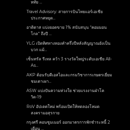
หทัย ...
Travel Advisory: สายการบินไทยแอร์เอเชีย
ประกาศหยุด...
อาดิดาส แบ่งยอดขาย 1% สนับสนุน “คอมมอน
โกล” ถึงปี ...
YLG เปิดทิศทางทองคำครึ่งปีหลังสัญญาณยังเป็น
บวก แม้...
เซ็นทรัล รีเทล คว้า 3 รางวัลใหญ่ระดับเอเชีย All-
As...
AKP ต้อนรับดีเอสไอและกรมวิชาการเกษตรเยี่ยม
ชมเตาเผา...
ASW แบ่งปันความห่วงใย ช่วยแรงงานฝ่าโค
วิด-19
RoV อัปเดตใหม่ พร้อมเปิดให้ทดลองโหมด
สงครามอสุรกาย
กรุงศรี คอนซูมเมอร์ ออกมาตรการพักชำระหนี้ 2
เดือน ...