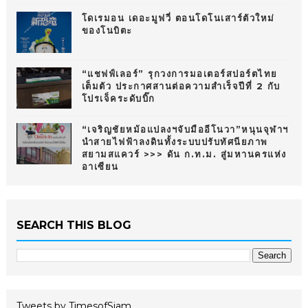
โดเรมอน เดอะมูฟวี่ ตอนโดโนเสาร์ตัวใหม่
ของโนบิตะ
“แชฟฟ์เลอร์” รุกวงการมอเตอร์สปอร์ตไทย
เต็มตัว ประกาศสานต่อความสำเร็จปีที่ 2 กับ
โปรเจ็คระดับบิ๊ก
“เจริญชัยหม้อแปลงฯจับมืออีโนวา”หนุนจุฬาฯ
นำสายไฟฟ้าลงดินทั้งระบบปรับทัศนียภาพ
สยามสแควร์ >>> ดัน ก.ท.ม. สู่มหานครแห่ง
อาเซียน
SEARCH THIS BLOG
Tweets by TimesofSiam