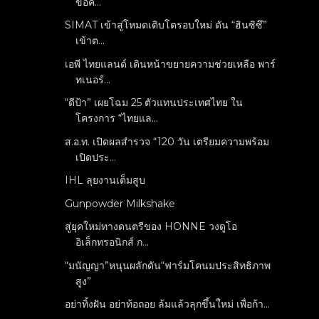
ขอค...
SIMAT เข้าสู่โหมดเติบโตรอบใหม่ ดัน “ฮินซิซึ”
เข้าต...
เอพี ไทยแลนด์ เดินหน้าขยายความช่วยเหลือ พาร์
ทเนอร์...
“ดีป้า” เผยโฉม 25 ตัวแทนประเทศไทย ใน
โครงการ “ไทยแล...
ส.อ.ท. เปิดผลสำรวจ “120 วัน เตรียมความพร้อม
เปิดประ...
IHL ลุยงานเต็มสูบ
Gunpowder Milkshake
สู่ยุคใหม่ทางดนตรีของ HONNE วงดูโอ
อิเล็กทรอนิกส์ ก...
“มนัญญา”หนุนผลักดัน“ฟาร์มโคนมประสิทธิภาพ
สูง”
อย่าทิ้งฝัน อย่าท้อถอย ล้มแล้วลุกขึ้นใหม่ เพื่อก้า...