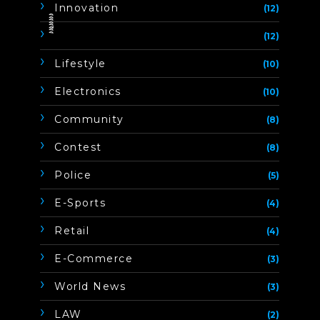
Innovation
(12)
ิิีิิิิิ
(12)
Lifestyle
(10)
Electronics
(10)
Community
(8)
Contest
(8)
Police
(5)
E-Sports
(4)
Retail
(4)
E-Commerce
(3)
World News
(3)
LAW
(2)