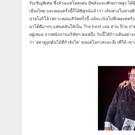
รับเชิญพิเศษ ซึ่งล้วนแต่โดดเด่น มีพลังและศักยภาพสูง ได้มี
เมืองไทย และคอนครั้งนี้ก็ได้พิสูจน์แล้วว่า เส้นทางใน
ปายโอริโอ้ เพราะคอนเสิร์ตครั้งนี้ แม้จะเน้นไปที่เพลงสตริง ซ
มาได้ดีมากๆ แฟนคลับให้เป็น The best เลย ส่วน ป๊าย ปายโอ
อยู่เสมอ จากพนักงานบริษัทฯ คนหนึ่ง วันนี้ได้ก้าวเดินอย่าง
ว่า ‘อย่าดูถูกต้นไม้ที่กำลังโต’ ขอแค่โอกาสและมีเวทีให้ เข