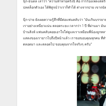
นุ๊ก-ธนดล เล่าว่า “ความท้าทายครั้งนี้ คือ การร้องเพลงสต
ปลดล็อกตัวเอง ได้พิสูจน์ว่าเราก็ทำได้ ต่างจากปาย เขาถนั
นุ๊ก-ปาย ยังเผยความรู้สึกที่มีต่อแฟนคลับว่า “มันเกินบรรย
เราอย่างเหนี่ยวแน่น ตลอดระยะเวลากว่า 1 ปี ที่ผ่านมา ม
บ้านสิงห์ แฟนคลับคอยเอาใจใส่ดูแลเราเหมือนพี่น้องลูกหลา
แสดงของเรายาวไปถึงปีหน้าแล้ว เราขอขอบคุณทุกคน ที่ทำให้
ตลอดมา และตลอดไป ขอบคุณจากใจจริงๆ ครับ”