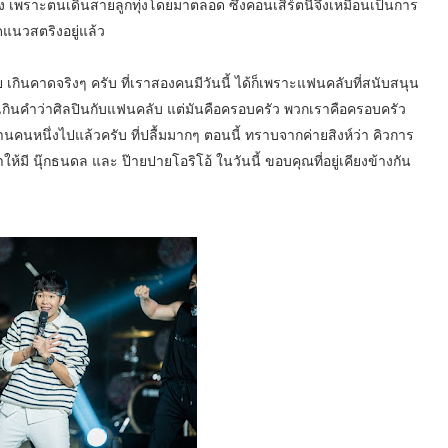
ริง เพราะตนเดินสายลูกทุ่งโดยมาตลอด ซึ่งคอนเสิร์ตนี้จึงเหมือนเป็นการ
ดแนวสตริงอยู่แล้ว
าย เกินคาดจริงๆ ครับ ที่เราสองคนมีวันนี้ ได้ก็เพราะแฟนคลับที่สนับสนุน
ันเกินคำว่าศิลปินกับแฟนคลับ แต่มันคือครอบครัว พวกเราคือครอบครัว
นคนหนึ่งไปแล้วครับ ที่ปลื้มมากๆ ตอนนี้ ทราบจากค่ายสิงห์ว่า คิวการ
มี นุ๊กธนดล และ ป๊ายปายโอริโอ้ ในวันนี้ ขอบคุณที่อยู่เคียงข้างกัน