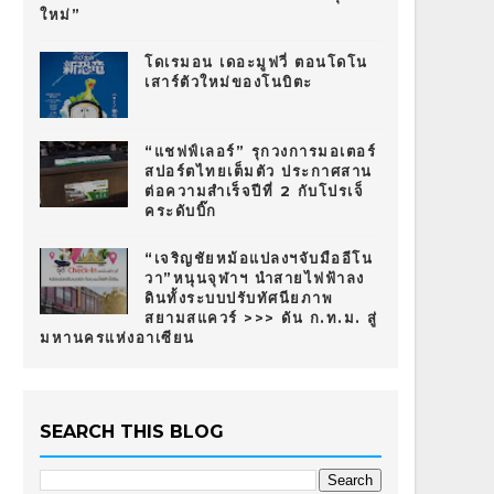
ใหม่”
โดเรมอน เดอะมูฟวี่ ตอนโดโน
เสาร์ตัวใหม่ของโนบิตะ
“แชฟฟ์เลอร์” รุกวงการมอเตอร์
สปอร์ตไทยเต็มตัว ประกาศสาน
ต่อความสำเร็จปีที่ 2 กับโปรเจ็
คระดับบิ๊ก
“เจริญชัยหม้อแปลงฯจับมืออีโน
วา”หนุนจุฬาฯ นำสายไฟฟ้าลง
ดินทั้งระบบปรับทัศนียภาพ
สยามสแควร์ >>> ดัน ก.ท.ม. สู่
มหานครแห่งอาเซียน
SEARCH THIS BLOG