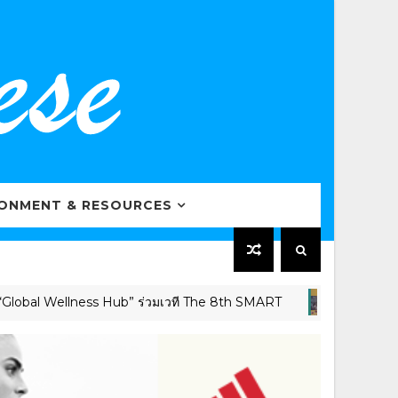
RONMENT & RESOURCES
al Wellness Hub” ร่วมเวที The 8th SMART
เค
HEALTHCARE