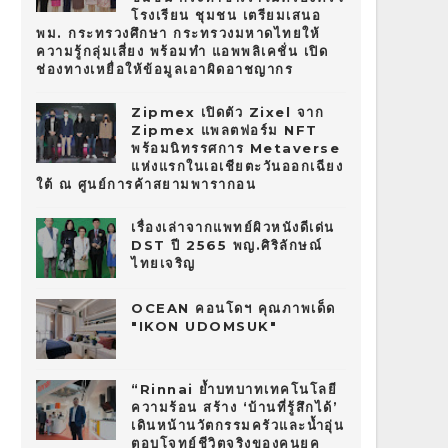
โรงเรียน ชุมชน เตรียมเสนอ
พม. กระทรวงศึกษา กระทรวงมหาดไทยให้
ความรู้กลุ่มเสี่ยง พร้อมทำ แอพพลิเคชั่น เปิด
ช่องทางเหยื่อให้ข้อมูลเอาผิดอาชญากร
Zipmex เปิดตัว Zixel จาก
Zipmex แพลตฟอร์ม NFT
พร้อมนิทรรศการ Metaverse
แห่งแรกในเอเชียตะวันออกเฉียง
ใต้ ณ ศูนย์การค้าสยามพารากอน
เรื่องเล่าจากแพทย์ผิวหนังดีเด่น
DST ปี 2565 พญ.ศิริลักษณ์
ไทยเจริญ
OCEAN คอนโดฯ คุณภาพเด็ด
"IKON UDOMSUK"
“Rinnai ย้ำบทบาทเทคโนโลยี
ความร้อน สร้าง ‘บ้านที่รู้สึกได้’
เดินหน้านวัตกรรมครัวและน้ำอุ่น
ตอบโจทย์ชีวิตจริงของคนยุค