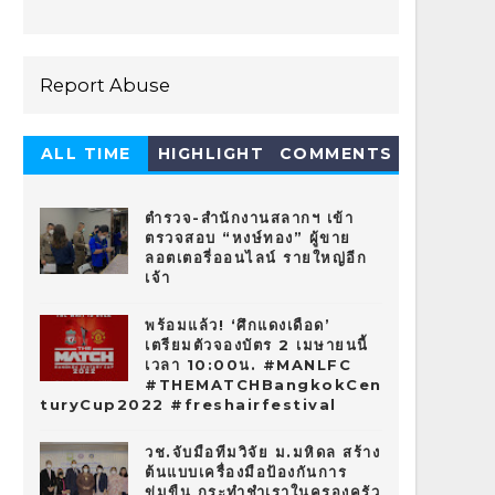
Report Abuse
ALL TIME
HIGHLIGHT
COMMENTS
HOT 10
ตำรวจ-สำนักงานสลากฯ เข้า
ตรวจสอบ “หงษ์ทอง” ผู้ขาย
ลอตเตอรี่ออนไลน์ รายใหญ่อีก
เจ้า
พร้อมแล้ว! ‘ศึกแดงเดือด’
เตรียมตัวจองบัตร 2 เมษายนนี้
เวลา 10:00น. #MANLFC
#THEMATCHBangkokCen
turyCup2022 #freshairfestival
วช.จับมือทีมวิจัย ม.มหิดล สร้าง
ต้นแบบเครื่องมือป้องกันการ
ข่มขืน กระทำชำเราในครองครัว