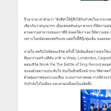
ป๊าย ปาย เล่าด้วยว่า “สิ่งที่ทำให้รู้สึกได้รับกำลังใจมากจา
เดียวกันว่าสนุกมากๆ เมื่อแฟนคลับสนุก พวกเราก็มีความสุ
ตามความสามารถของเราที่มี ส่งผลให้เราเอง ก็มีความสุข แล
เพราะไม่ถนัดเพลงสตริงเลย แต่ครั้งนี้ที่นุ๊กทุ่มเต็ม จนผ
ภายใน สตรีมไลฟ์คอนเสิร์ต ครั้งนี้ ได้เติมเต็มความสุขให
ทีมมาร่วมสร้างสีสัน อาทิ วง Warp, Londonboi, Casperb
คอนเสิร์ต Nook Pai The Battle of Sing Record ตลอด 4 
จบลงด้วยความประทับใจ นับเป็นอีกหนึ่งหน้าประวัติศาสตร
ด้วยคุณภาพของระบบเสียง ระบบการถ่ายทอด การมีส่วนร่วม
รับกำลังใจไปเต็มๆ และหายเหนื่อยเป็นปลิดทิ้ง