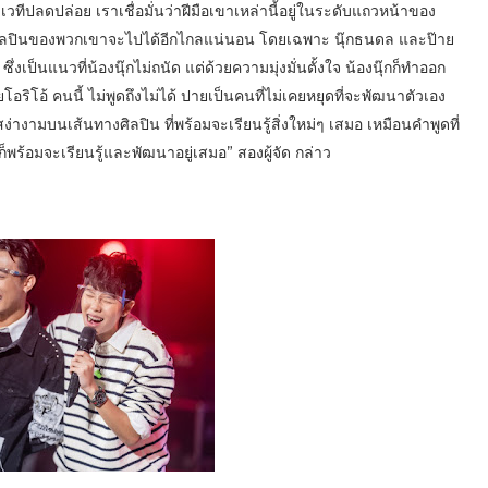
เวทีปลดปล่อย เราเชื่อมั่นว่าฝีมือเขาเหล่านี้อยู่ในระดับแถวหน้าของ
สายศิลปินของพวกเขาจะไปได้อีกไกลแน่นอน โดยเฉพาะ นุ๊กธนดล และป๊าย
ึ่งเป็นแนวที่น้องนุ๊กไม่ถนัด แต่ด้วยความมุ่งมั่นตั้งใจ น้องนุ๊กก็ทำออก
ริโอ้ คนนี้ ไม่พูดถึงไม่ได้ ปายเป็นคนที่ไม่เคยหยุดที่จะพัฒนาตัวเอง
สง่างามบนเส้นทางศิลปิน ที่พร้อมจะเรียนรู้สิ่งใหม่ๆ เสมอ เหมือนคำพูดที่
าก็พร้อมจะเรียนรู้และพัฒนาอยู่เสมอ” สองผู้จัด กล่าว