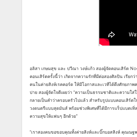
อลิสา เกษมสุข และ ปวีณา วงษ์แก้ว สองผู้จัดคอนเสิร์ต N
คอนเสิร์ตครั้งนี้ว่า เกิดจากความรักที่มีต่อสองศิลปิน เรีย
คนในค่ายสิงห์เรคคอร์ด ให้มีโอกาสและเวทีได้ดึงศักยภาพค
ปาย สองผู้จัดใจดีเผยว่า “ความเป็นธรรมชาติและความใส่
กลายเป็นคำว่าครอบครัวไปแล้ว สำหรับรูปแบบคอนเสิร์ตในครั
วงดนตรีแบบสุดมันส์ พร้อมช่วงพิเศษที่ได้มีการแร็ปแบตเทิ่ล
ความสุขให้แฟนๆ อีกด้วย”
“เราสองคนขอขอบคุณทั้งค่ายสิงห์และบิ๊กบอสสิงห์ คุณณฐพบ ช