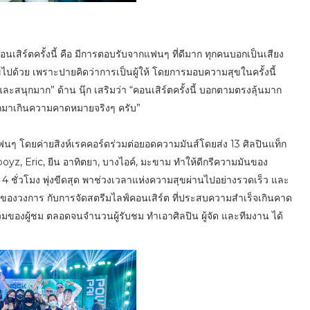
กคอนเสิร์ตครั้งนี้ คือ มีการตอบรับจากแฟนๆ ที่ดีมาก ทุกคนบอกเป็นเสียง
ขไปด้วย เพราะปายคิดว่าการเป็นผู้ให้ โดยการมอบความสุขในครั้งนี้
ะสนุกมาก” ด้าน นุ๊ก เสริมว่า “คอนเสิร์ตครั้งนี้ บอกตามตรงลุ้นมาก
ลออกมาเกินความคาดหมายจริงๆ ครับ”
้แฟนๆ โดยค่ายสิงห์เรคคอร์ดร่วมต่อยอดความมันส์โดยส่ง 13 ศิลปินแท็ก
oyz, Eric, ยีน อาทิตยา, บางไอค์, มะขาม ทำให้ดีกรีความมันของ
ชั่วโมง พุ่งขีดสุด พาช่วงเวลาแห่งความสุขผ่านไปอย่างรวดเร็ว และ
์ของวงการ กับการจัดสตรีมไลฟ์คอนเสิร์ต ที่ประสบความสำเร็จเกินคาด
ของผู้ชม ตลอดจนจำนวนผู้รับชม ทำเอาศิลปิน ผู้จัด และทีมงาน ได้