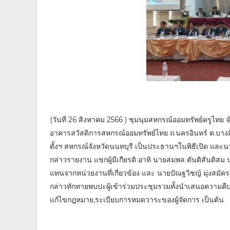
(วันที่ 26 สิงหาคม 2566 ) ชุมนุมสหกรณ์ออมทรัพย์ครูไทย
อาคารสวัสดิการสหกรณ์ออมทรัพย์ไทย ถ.นครอินทร์ ต.บางส
ตั้งฯ สหกรณ์จังหวัดนนทบุรี เป็นประธานฯในพิธีเปิด และ
กล่าวรายงาน แขกผู้มีเกียรติ อาทิ นายสมพล ตันติสันติส
แทนจากหน่วยงานที่เกี่ยวข้อง และ นายปัณฐวิชญ์ มุ่งสมั
กล่าวทักทายพบปะผู้เข้าร่วมประชุมรวมทั้งนำเสนอความคื
แก้ไขกฎหมาย,ระเบียบการหมดวาระของผู้จัดการ เป็นต้น