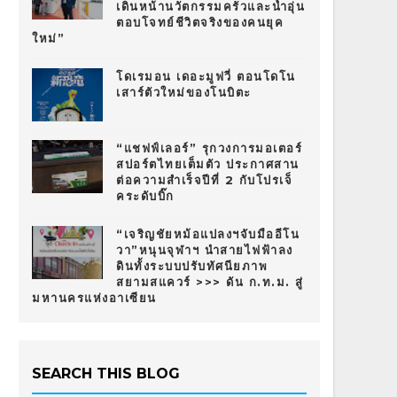
เดินหน้านวัตกรรมครัวและน้ำอุ่น
ตอบโจทย์ชีวิตจริงของคนยุค
ใหม่”
โดเรมอน เดอะมูฟวี่ ตอนโดโน
เสาร์ตัวใหม่ของโนบิตะ
“แชฟฟ์เลอร์” รุกวงการมอเตอร์
สปอร์ตไทยเต็มตัว ประกาศสาน
ต่อความสำเร็จปีที่ 2 กับโปรเจ็
คระดับบิ๊ก
“เจริญชัยหม้อแปลงฯจับมืออีโน
วา”หนุนจุฬาฯ นำสายไฟฟ้าลง
ดินทั้งระบบปรับทัศนียภาพ
สยามสแควร์ >>> ดัน ก.ท.ม. สู่
มหานครแห่งอาเซียน
SEARCH THIS BLOG