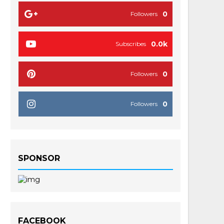
0
Followers
0.0k
Subscribes
0
Followers
0
Followers
SPONSOR
FACEBOOK