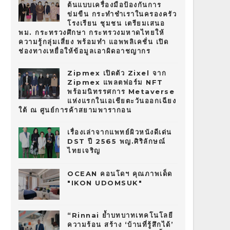
ต้นแบบเครื่องมือป้องกันการ
ข่มขืน กระทำชำเราในครองครัว
โรงเรียน ชุมชน เตรียมเสนอ
พม. กระทรวงศึกษา กระทรวงมหาดไทยให้
ความรู้กลุ่มเสี่ยง พร้อมทำ แอพพลิเคชั่น เปิด
ช่องทางเหยื่อให้ข้อมูลเอาผิดอาชญากร
Zipmex เปิดตัว Zixel จาก
Zipmex แพลตฟอร์ม NFT
พร้อมนิทรรศการ Metaverse
แห่งแรกในเอเชียตะวันออกเฉียง
ใต้ ณ ศูนย์การค้าสยามพารากอน
เรื่องเล่าจากแพทย์ผิวหนังดีเด่น
DST ปี 2565 พญ.ศิริลักษณ์
ไทยเจริญ
OCEAN คอนโดฯ คุณภาพเด็ด
"IKON UDOMSUK"
“Rinnai ย้ำบทบาทเทคโนโลยี
ความร้อน สร้าง ‘บ้านที่รู้สึกได้’