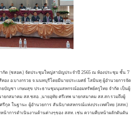
 จำกัด (ชสอค.) จัดประชุมใหญ่สามัญประจำปี 2565 ณ ห้องประชุม ชั้น 7
ีทอง อ.บางกรวย จ.นนทบุรีโดยมีนายประเมศธ์ โสมินทุ ผู้อำนวยการจัด
นายบัญชา เกษมสุข ประธานชุมนุมสหกรณ์ออมทรัพย์ครูไทย จำกัด เป็นผู้
ม นายกสมาคม สส.ชสอ. ,นายอุทัย ศรีเทพ นายกสมาคม สส.สก.รวมถึงผู้
ครศรีกุล ในฐานะ ผู้อำนวยการ สันนิบาตสหกรณ์แห่งประเทศไทย (สสท.)
บหน้าการดำเนินงานด้านต่างๆของ สสท. เช่น ความคืบหน้าผลักดันดัน