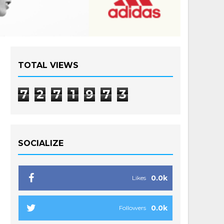
TOTAL VIEWS
7
2
7
1
9
7
3
SOCIALIZE
0.0k
Likes
0.0k
Followers