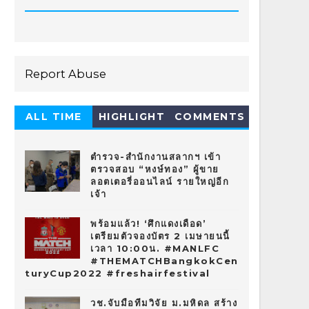
Report Abuse
ALL TIME
HIGHLIGHT
COMMENTS
HOT 10
ตำรวจ-สำนักงานสลากฯ เข้า
ตรวจสอบ “หงษ์ทอง” ผู้ขาย
ลอตเตอรี่ออนไลน์ รายใหญ่อีก
เจ้า
พร้อมแล้ว! ‘ศึกแดงเดือด’
เตรียมตัวจองบัตร 2 เมษายนนี้
เวลา 10:00น. #MANLFC
#THEMATCHBangkokCen
turyCup2022 #freshairfestival
วช.จับมือทีมวิจัย ม.มหิดล สร้าง