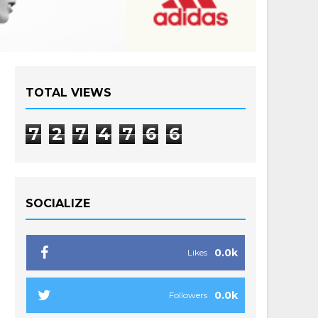
TOTAL VIEWS
7
2
7
4
7
6
6
SOCIALIZE
0.0k
Likes
0.0k
Followers