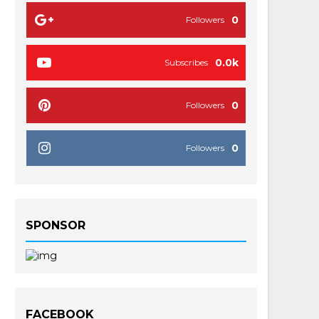
0
Followers
0.0k
Subscribes
0
Followers
0
Followers
SPONSOR
FACEBOOK