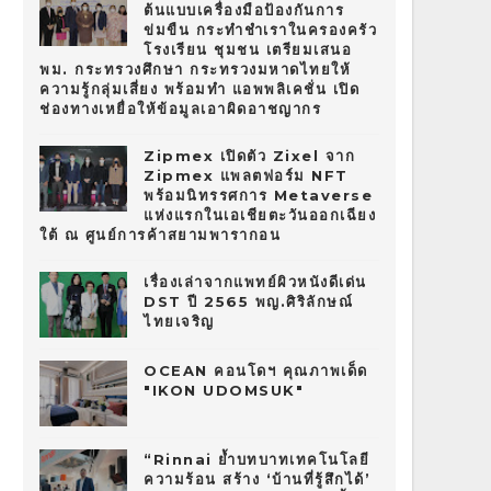
ต้นแบบเครื่องมือป้องกันการ
ข่มขืน กระทำชำเราในครองครัว
โรงเรียน ชุมชน เตรียมเสนอ
พม. กระทรวงศึกษา กระทรวงมหาดไทยให้
ความรู้กลุ่มเสี่ยง พร้อมทำ แอพพลิเคชั่น เปิด
ช่องทางเหยื่อให้ข้อมูลเอาผิดอาชญากร
Zipmex เปิดตัว Zixel จาก
Zipmex แพลตฟอร์ม NFT
พร้อมนิทรรศการ Metaverse
แห่งแรกในเอเชียตะวันออกเฉียง
ใต้ ณ ศูนย์การค้าสยามพารากอน
เรื่องเล่าจากแพทย์ผิวหนังดีเด่น
DST ปี 2565 พญ.ศิริลักษณ์
ไทยเจริญ
OCEAN คอนโดฯ คุณภาพเด็ด
"IKON UDOMSUK"
“Rinnai ย้ำบทบาทเทคโนโลยี
ความร้อน สร้าง ‘บ้านที่รู้สึกได้’