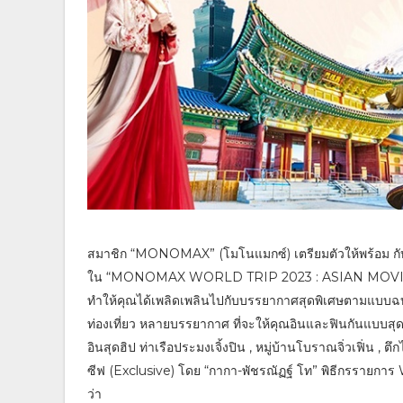
สมาชิก “MONOMAX” (โมโนแมกซ์) เตรียมตัวให้พร้อม กับกิ
ใน “MONOMAX WORLD TRIP 2023 : ASIAN MOVIES &
ทำให้คุณได้เพลิดเพลินไปกับบรรยากาศสุดพิเศษตามแบบฉบั
ท่องเที่ยว หลายบรรยากาศ ที่จะให้คุณอินและฟินกันแบบสุด ๆ
อินสุดฮิป ท่าเรือประมงเจิ้งปิน , หมู่บ้านโบราณจิ่วเฟิ่น ,
ซีฟ (Exclusive) โดย “กากา-พัชรณัฏฐ์ โท” พิธีกรรายการ
ว่า