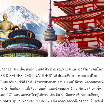
จกรรมดี ๆ ที่จะพาคุณบินลัดฟ้า ตามรอยหนังดี และซีรีส์ดังระดับโลก
 SERIES DESTINATIONS” ทริปท่องเที่ยวต่างประเทศที่จะ
บหนังดีและซีรีส์ดัง สัมผัสบรรยากาศของประเทศไต้หวัน หลากสถานที่
 จัดเต็มกับสถานที่เที่ยวแบบเต็มแมกซ์ตลอด 4 วัน 3 คืน อาทิ จุดเช็ค
 ตึกไทเป 101 แลนด์มาร์คใหญ่ไต้หวัน เป็นต้น นำทีมการเที่ยวแบบเอ็กคลู
 What's up 29 ทางช่อง MONO29 ซึ่ง กากา กล่าวถึงกิจกรรมในครั้งนี้