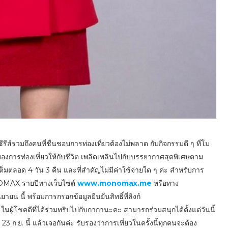
อซีรีส์รวมถึงคนที่ชื่นชอบการท่องเที่ยวต้องไม่พลาด กับกิจกรรมดี ๆ ที่โม
มองการท่องเที่ยวให้กับชีวิต เพลิดเพลินไปกับบรรยากาศสุดพิเศษตาม
ดเต็มตลอด 4 วัน 3 คืน และที่สำคัญไม่มีค่าใช้จ่ายใด ๆ ค่ะ สำหรับการ
NOMAX รายปีทางเว็บไซต์
www.monomax.me
หรือทาง
ยน นี้ พร้อมการกรอกข้อมูลยืนยันสิทธิ์ที่ลิงก์
น1ในผู้โชคดีที่ได้ร่วมทริปไปกับกากานะคะ สามารถร่วมสนุกได้ตั้งแต่วันนี้
3 ก.ย. นี้ แล้วเจอกันค่ะ รับรองว่าการเที่ยวในครั้งนี้ทุกคนจะต้อง