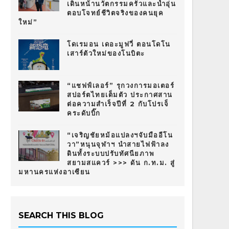
เดินหน้านวัตกรรมครัวและน้ำอุ่น
ตอบโจทย์ชีวิตจริงของคนยุค
ใหม่”
โดเรมอน เดอะมูฟวี่ ตอนโดโน
เสาร์ตัวใหม่ของโนบิตะ
“แชฟฟ์เลอร์” รุกวงการมอเตอร์
สปอร์ตไทยเต็มตัว ประกาศสาน
ต่อความสำเร็จปีที่ 2 กับโปรเจ็
คระดับบิ๊ก
“เจริญชัยหม้อแปลงฯจับมืออีโน
วา”หนุนจุฬาฯ นำสายไฟฟ้าลง
ดินทั้งระบบปรับทัศนียภาพ
สยามสแควร์ >>> ดัน ก.ท.ม. สู่
มหานครแห่งอาเซียน
SEARCH THIS BLOG