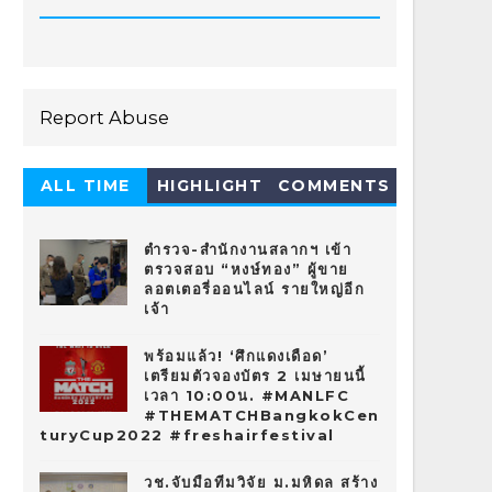
Report Abuse
ALL TIME
HIGHLIGHT
COMMENTS
HOT 10
ตำรวจ-สำนักงานสลากฯ เข้า
ตรวจสอบ “หงษ์ทอง” ผู้ขาย
ลอตเตอรี่ออนไลน์ รายใหญ่อีก
เจ้า
พร้อมแล้ว! ‘ศึกแดงเดือด’
เตรียมตัวจองบัตร 2 เมษายนนี้
เวลา 10:00น. #MANLFC
#THEMATCHBangkokCen
turyCup2022 #freshairfestival
วช.จับมือทีมวิจัย ม.มหิดล สร้าง