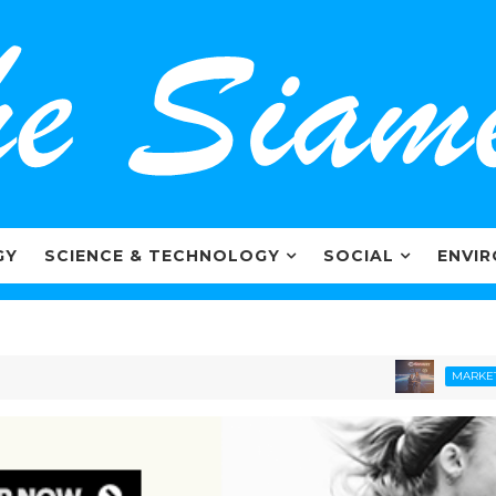
GY
SCIENCE & TECHNOLOGY
SOCIAL
ENVI
ไครโอว
MARKETING